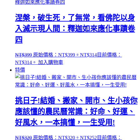
涅槃，破生死，了無常，看佛陀以身
入滅示現人間：釋迦如來應化事蹟卷
四
NT$
399
原始價格：NT$399。
NT$
314
目前價格：
NT$314。
加入購物車
特價
挑日子!結婚、搬家、開市、生小孩你
應該懂的農民曆常識：好命、好運、
好風水，一本搞懂，一生受用!
NT$
320
原始價格：NT$320。
NT$
252
目前價格：