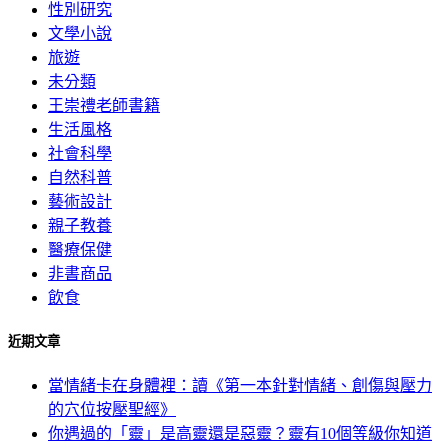
性別研究
文學小說
旅遊
未分類
王崇禮老師書籍
生活風格
社會科學
自然科普
藝術設計
親子教養
醫療保健
非書商品
飲食
近期文章
當情緒卡在身體裡：讀《第一本針對情緒、創傷與壓力
的穴位按壓聖經》
你遇過的「靈」是高靈還是惡靈？靈有10個等級你知道