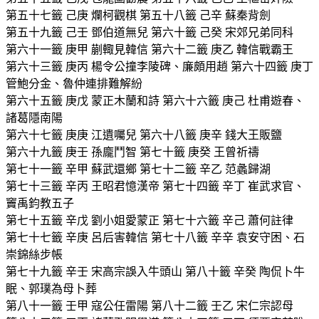
第五十七籤 己庚 爛柯觀棋 第五十八籤 己辛 蘇秦背劍
第五十九籤 己壬 鄧伯道無兒 第六十籤 己癸 宋郊兄弟同科
第六十一籤 庚甲 蒯輙見韓信 第六十二籤 庚乙 韓信戰霸王
第六十三籤 庚丙 楊令公撞李陵碑、廉頗用趙 第六十四籤 庚丁
管鮑分金、魯仲連排難解紛
第六十五籤 庚戊 蒙正木蘭和詩 第六十六籤 庚己 杜甫遊春、
諸葛隱南陽
第六十七籤 庚庚 江遺囑兒 第六十八籤 庚辛 錢大王販鹽
第六十九籤 庚壬 孫龐鬥智 第七十籤 庚癸 王曾祈禱
第七十一籤 辛甲 蘇武還鄉 第七十二籤 辛乙 范蠡歸湖
第七十三籤 辛丙 王昭君憶漢帝 第七十四籤 辛丁 崔武求官、
竇禹鈞教五子
第七十五籤 辛戊 劉小姐愛蒙正 第七十六籤 辛己 蕭何註律
第七十七籤 辛庚 呂后害韓信 第七十八籤 辛辛 袁安守困、石
崇錦絲步帳
第七十九籤 辛壬 宋高宗誤入牛頭山 第八十籤 辛癸 陶侃卜牛
眠、郭璞為母卜葬
第八十一籤 壬甲 寇公任雷陽 第八十二籤 壬乙 宋仁宗認母