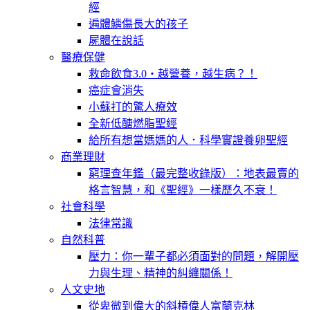
經
遍體鱗傷長大的孩子
屍體在說話
醫療保健
救命飲食3.0‧越營養，越生病？！
癌症會消失
小蘇打的驚人療效
全新低醣燃脂聖經
給所有想當媽媽的人．科學實證養卵聖經
商業理財
窮理查年鑑（最完整收錄版）：地表最賣的
格言智慧，和《聖經》一樣歷久不衰！
社會科學
法律常識
自然科普
壓力：你一輩子都必須面對的問題，解開壓
力與生理、精神的糾纏關係！
人文史地
從卑微到偉大的斜槓偉人富蘭克林