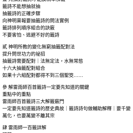
籤詩不能想抽就抽
抽籤詩的正確步驟
向神明稟報要抽籤詩的問法實例
籤詩排列順序組合的訣竅
不要害怕、逃避不好的籤詩
貳 神明所教的變化無窮抽籤配對法
提升問世功力的祕招
抽籤詩需要配對｜法無定法，水無常態
十六大抽籤配對組合
如果十六組配對都得不到三個聖筊……
參 解雷雨師百首籤詩一定要先知道的關鍵
重點中的重點
雷雨師百首籤詩三大解籤竅門
一定要先知道籤詩的歷史典故｜籤詩詩句做輔助解釋｜要千變
萬化，也要萬變不離其宗
肆 雷雨師一百籤詳解