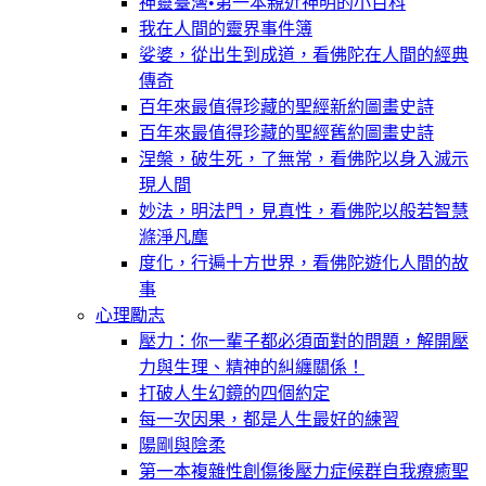
神靈臺灣•第一本親近神明的小百科
我在人間的靈界事件簿
娑婆，從出生到成道，看佛陀在人間的經典
傳奇
百年來最值得珍藏的聖經新約圖畫史詩
百年來最值得珍藏的聖經舊約圖畫史詩
涅槃，破生死，了無常，看佛陀以身入滅示
現人間
妙法，明法門，見真性，看佛陀以般若智慧
滌淨凡塵
度化，行遍十方世界，看佛陀遊化人間的故
事
心理勵志
壓力：你一輩子都必須面對的問題，解開壓
力與生理、精神的糾纏關係！
打破人生幻鏡的四個約定
每一次因果，都是人生最好的練習
陽剛與陰柔
第一本複雜性創傷後壓力症候群自我療癒聖