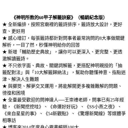
《神明所教的60甲子解籤訣竅》（暢銷紀念版）
★ 全新編排，按照宮廟裡的籤詩排序，籤詩放大設計，更好
查、更好用
★ 感心增訂，每張籤詩都針對問事者最常詢問的8大事做關鍵
解析，一目了然，秒懂神明給你的回答
★ 新增「輔助歷史典故」，讓你可以更深入、更完整、更透
澈解讀籤詩。
★ 不只依字面、典故、關鍵詞解籤，更搭配神明親授的「抽
籤配對法」與「10大解籤歸納法」，幫助你聽懂神意、指點迷
津、解決人生難題
★ 與擲筊、解夢交叉運用，將能解開更多複雜難解的問題、
徬徨和困境
★ 全臺最受歡迎的問神達人──王崇禮老師，問事已有25年經
驗，《新聞挖挖哇》、《命運好好玩》、《SS小燕之夜》、
《來自星星的事》、《54新觀點》、《驚爆新聞線》等媒體爭
相專訪
★ 博客來2014年度身心靈書暢銷100大