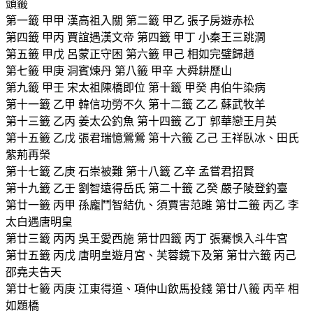
頭籤
第一籤 甲甲 漢高祖入關 第二籤 甲乙 張子房遊赤松
第四籤 甲丙 賈誼遇漢文帝 第四籤 甲丁 小秦王三跳澗
第五籤 甲戊 呂蒙正守困 第六籤 甲己 相如完璧歸趙
第七籤 甲庚 洞賓煉丹 第八籤 甲辛 大舜耕歷山
第九籤 甲壬 宋太祖陳橋即位 第十籤 甲癸 冉伯牛染病
第十一籤 乙甲 韓信功勞不久 第十二籤 乙乙 蘇武牧羊
第十三籤 乙丙 姜太公釣魚 第十四籤 乙丁 郭華戀王月英
第十五籤 乙戊 張君瑞憶鶯鶯 第十六籤 乙己 王祥臥冰、田氏
紫荊再榮
第十七籤 乙庚 石崇被難 第十八籤 乙辛 孟嘗君招賢
第十九籤 乙壬 劉智遠得岳氏 第二十籤 乙癸 嚴子陵登釣臺
第廿一籤 丙甲 孫龐鬥智結仇、須賈害范雎 第廿二籤 丙乙 李
太白遇唐明皇
第廿三籤 丙丙 吳王愛西施 第廿四籤 丙丁 張騫悞入斗牛宮
第廿五籤 丙戊 唐明皇遊月宮、芙蓉鏡下及第 第廿六籤 丙己
邵堯夫告天
第廿七籤 丙庚 江東得道、項仲山飲馬投錢 第廿八籤 丙辛 相
如題橋