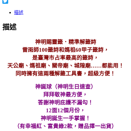
Facebook
Twitter
描述
描述
神明賜靈籤．精準解籤詩
雷雨師100籤詩和媽祖60甲子籤詩，
是臺灣市占率最高的籤詩，
天公廟、媽祖廟、關帝廟、城隍廟……都能用！
同時擁有這兩種解籤工具書，超級方便！
神誕球（神明生日速查）
拜拜敬神最方便，
答謝神明庇護不漏勾！
12面12個月份，
神明誕生一手掌握！
（有幸福紅、富貴綠2款，贈品擇一出貨）