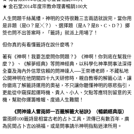
★ 金石堂2014年度宗教命理書暢銷100大
人生問題千絲萬縷，神明的交待很難三言兩語就說完，當你用
是非題（是O？是╳？）、選擇題（是A？是B、C、D？）擲
筊也問不出答案時，「籤詩」就派上用場了！
但你真的有看懂籤詩在說什麼嗎？
著有《神啊！我要怎麼問你問題？》《神啊！你到底在幫我什
麼？》、《解夢經典》等問神經典，以科學化神準問事法深得
全臺及海內外信眾信賴的問神達人──王崇禮老師，不藏私地
公開神明在他閉關四十九天研修時，親自教導的解籤心法，讓
你徹底了解籤詩運用的奧祕，不只讓你聽懂神明的慈悲指引，
更能從中窺探起運時機、貴人、小人、欠點等應特別留意的天
機，幫助你運籌帷幄、度過人生難關！
《問神達人雷雨師一百籤解籤大祕訣》（暢銷經典版）
雷雨師100籤詩是相當古老的占卜工具，流傳已有數百年，廣
為民間占卜吉凶禍福，或是問事請示神明指點迷津所用。