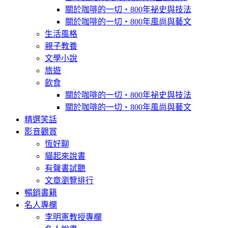
關於咖啡的一切‧800年祕史與技法
關於咖啡的一切‧800年風尚與藝文
生活風格
親子教養
文學小說
旅遊
飲食
關於咖啡的一切‧800年祕史與技法
關於咖啡的一切‧800年風尚與藝文
精選笑話
影音觀賞
恆好聊
貓起來說書
有聲書試聽
文章瀏覽排行
暢銷書籍
名人專欄
李明憲教授專欄