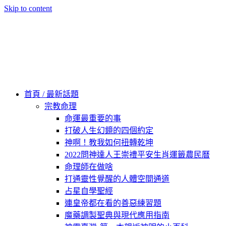
Skip to content
60秒看新世界
柿子文化
首頁 / 最新話題
宗教命理
命運最重要的事
打破人生幻鏡的四個約定
神啊！教我如何扭轉乾坤
2022問神達人王崇禮平安生肖運籤農民曆
命理師在做啥
打通靈性覺醒的人體空間通道
占星自學聖經
連皇帝都在看的善惡練習題
魔藥調製聖典與現代應用指南