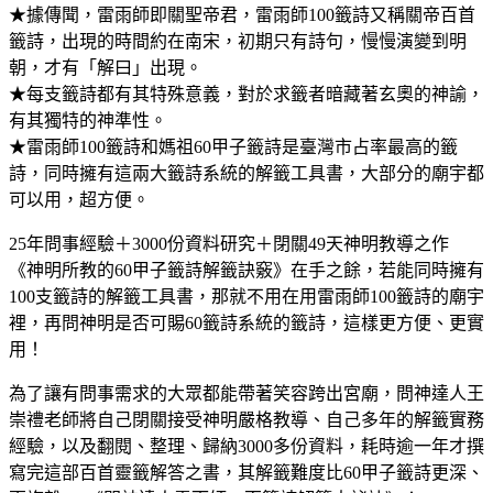
★據傳聞，雷雨師即關聖帝君，雷雨師100籤詩又稱關帝百首
籤詩，出現的時間約在南宋，初期只有詩句，慢慢演變到明
朝，才有「解曰」出現。
★每支籤詩都有其特殊意義，對於求籤者暗藏著玄奧的神諭，
有其獨特的神準性。
★雷雨師100籤詩和媽祖60甲子籤詩是臺灣市占率最高的籤
詩，同時擁有這兩大籤詩系統的解籤工具書，大部分的廟宇都
可以用，超方便。
25年問事經驗＋3000份資料研究＋閉關49天神明教導之作
《神明所教的60甲子籤詩解籤訣竅》在手之餘，若能同時擁有
100支籤詩的解籤工具書，那就不用在用雷雨師100籤詩的廟宇
裡，再問神明是否可賜60籤詩系統的籤詩，這樣更方便、更實
用！
為了讓有問事需求的大眾都能帶著笑容跨出宮廟，問神達人王
崇禮老師將自己閉關接受神明嚴格教導、自己多年的解籤實務
經驗，以及翻閱、整理、歸納3000多份資料，耗時逾一年才撰
寫完這部百首靈籤解答之書，其解籤難度比60甲子籤詩更深、