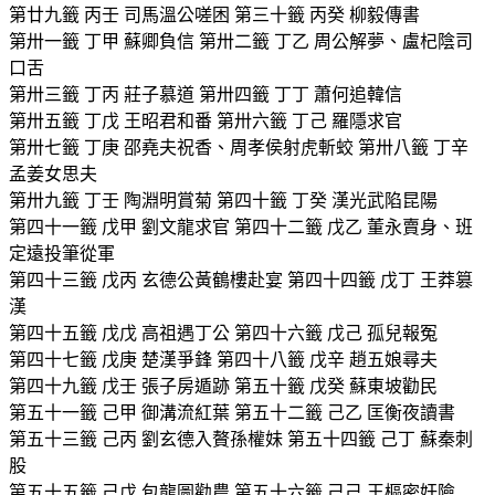
第廿九籤 丙壬 司馬溫公嗟困 第三十籤 丙癸 柳毅傳書
第卅一籤 丁甲 蘇卿負信 第卅二籤 丁乙 周公解夢、盧杞陰司
口舌
第卅三籤 丁丙 莊子慕道 第卅四籤 丁丁 蕭何追韓信
第卅五籤 丁戊 王昭君和番 第卅六籤 丁己 羅隱求官
第卅七籤 丁庚 邵堯夫祝香、周孝侯射虎斬蛟 第卅八籤 丁辛
孟姜女思夫
第卅九籤 丁壬 陶淵明賞菊 第四十籤 丁癸 漢光武陷昆陽
第四十一籤 戊甲 劉文龍求官 第四十二籤 戊乙 董永賣身、班
定遠投筆從軍
第四十三籤 戊丙 玄德公黃鶴樓赴宴 第四十四籤 戊丁 王莽篡
漢
第四十五籤 戊戊 高祖遇丁公 第四十六籤 戊己 孤兒報冤
第四十七籤 戊庚 楚漢爭鋒 第四十八籤 戊辛 趙五娘尋夫
第四十九籤 戊壬 張子房遁跡 第五十籤 戊癸 蘇東坡勸民
第五十一籤 己甲 御溝流紅葉 第五十二籤 己乙 匡衡夜讀書
第五十三籤 己丙 劉玄德入贅孫權妹 第五十四籤 己丁 蘇秦刺
股
第五十五籤 己戊 包龍圖勸農 第五十六籤 己己 王樞密奸險