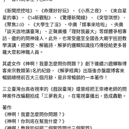
《新聞挖挖哇》、《命運好好玩》、《小燕之夜》、《來自星
星的事》、《54新觀點》、《驚爆新聞線》、《突發琪想》、
《聚焦2.0》、《大學生了沒》、中廣「媒事來哈啦」、央廣
「談天說地講臺灣」、正聲廣播「理財我最大」等媒體爭相專
訪、邀約的問神達人。此外，也常受邀至全國各大廟宇巡迴教
學演講，把擲筊、解籤詩、解夢的邏輯知識技巧傳授給更多普
羅大眾和神職人員。
其處女作《神啊！我要怎麼問你問題？》創下連續25週蟬聯博
客來宗教類第1名的紀錄，《解夢經典》出版後亦盤踞博客來
暢銷總榜前百大三個月餘，是非常暢銷的一本著作！
三立臺灣台高收視率的《戲說臺灣》還曾經把王崇禮老師的問
神案件改編翻拍成「三夢救夫」，在電視臺播出，造成轟動。
著作
《神啊！我要怎麼問你問題？》
《神啊！你到底在幫我什麼？》
《神啊！教我如何把二個聖筊問出三個聖筊》