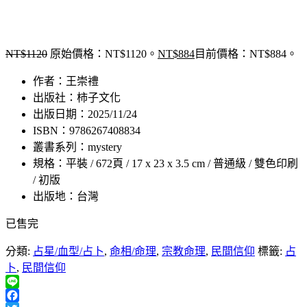
NT$
1120
原始價格：NT$1120。
NT$
884
目前價格：NT$884。
作者：王崇禮
出版社：柿子文化
出版日期：2025/11/24
ISBN：9786267408834
叢書系列：mystery
規格：平裝 / 672頁 / 17 x 23 x 3.5 cm / 普通級 / 雙色印刷
/ 初版
出版地：台灣
已售完
分類:
占星/血型/占卜
,
命相/命理
,
宗教命理
,
民間信仰
標籤:
占
卜
,
民間信仰
Line