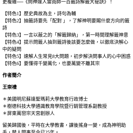
更複雜──《問神達人雷雨師一百籤詩解籤大祕訣》！
【特色1】歷史典故為主，詩句為輔
【特色2】抽籤詩要先「配對 」，了解神明要賜什麼方向的籤
詩
【特色3】一言以蔽之的「解籤歸納」，第一時間理解籤神意
【特色4】提示問籤人抽到籤詩後該要怎麼做，以徹底決解心
中的疑問
【特色5】速解人生常見8大問題，初步解決問事人的心中困惑
【特色6】要懂得千變萬化，也要萬變不離其宗
作者簡介
王崇禮
＊美國明尼蘇達聖瑪莉大學教育行政博士
＊樹德科技大學通識教育學院暨行銷管理系副教授
＊屏東萬巒宗天宮創辦人
留美歸國後，平時在大學教書，課後搖身一變，成為神明助
手，替人問事至今已25年。