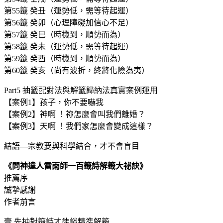
第55籤 癸丑（運勢低，需等待起運）
第56籤 癸卯（心理障礙加信心不足）
第57籤 癸巳（時機到，順勢而為）
第58籤 癸未（運勢低，需等待起運）
第59籤 癸酉（時機到，順勢而為）
第60籤 癸亥（尚有波折，終將化險為夷）
Part5 抽籤配對法與解籤歸納法真實案例運用
【案例1】孩子，你不要嚇我
【案例2】神啊 ！祢怎麼會叫我們離婚？
【案例3】天啊 ！我們家怎麼會變成這樣？
結語―宗教要與科學結合，才不會盲目
《問神達人雷雨師一百籤詩解籤大祕訣》
推薦序
誠摯感謝
作者前言
壹 先抽對籤詩才能談精準解籤