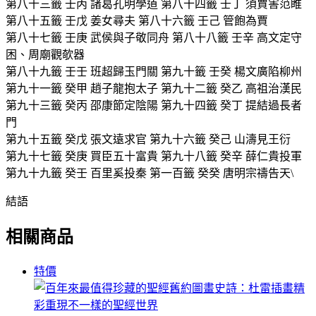
第八十三籤 壬丙 諸葛孔明學道 第八十四籤 壬丁 須賈害范睢
第八十五籤 壬戊 姜女尋夫 第八十六籤 壬己 管飽為賈
第八十七籤 壬庚 武侯與子敬同舟 第八十八籤 壬辛 高文定守
困、周廟觀欹器
第八十九籤 壬壬 班超歸玉門關 第九十籤 壬癸 楊文廣陷柳州
第九十一籤 癸甲 趙子龍抱太子 第九十二籤 癸乙 高祖治漢民
第九十三籤 癸丙 邵康節定陰陽 第九十四籤 癸丁 提結過長者
門
第九十五籤 癸戊 張文遠求官 第九十六籤 癸己 山濤見王衍
第九十七籤 癸庚 買臣五十富貴 第九十八籤 癸辛 薛仁貴投軍
第九十九籤 癸壬 百里奚投秦 第一百籤 癸癸 唐明宗禱告天\
結語
相關商品
特價