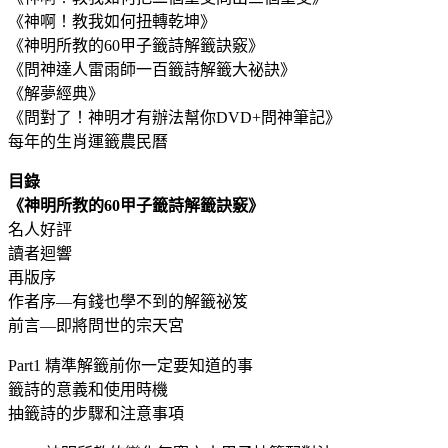
《神啊！教我如何扭轉乾坤》
《神明所教的60甲子籤詩解籤訣竅》
《問神達人雷雨師一百籤詩解籤大祕訣》
《解夢經典》
《問對了！神明才有辦法幫你DVD+問神筆記》
每年的生肖運籤農民曆
目錄
《神明所教的60甲子籤詩解籤訣竅》
名人好評
讀者迴響
再版序
作者序―有錢也學不到的解籤祕笈
前言―即將問世的宗天宮
Part1 精準解籤前你一定要知道的事
籤詩的意義和使用時機
抽籤詩的步驟和注意事項