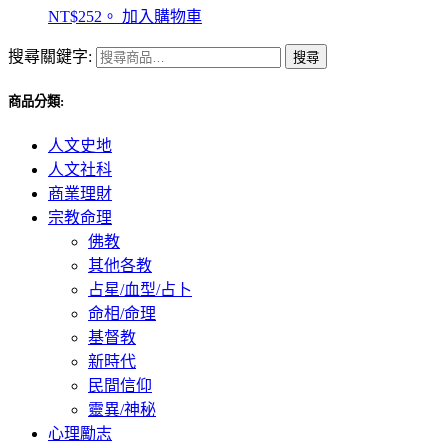
NT$252。
加入購物車
搜尋關鍵字:
搜尋
商品分類:
人文史地
人文社科
商業理財
宗教命理
佛教
其他各教
占星/血型/占卜
命相/命理
基督教
新時代
民間信仰
靈異/神秘
心理勵志