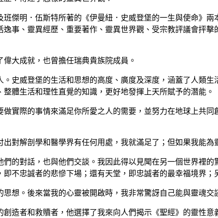
及班傑明．伍斯特所著的《伊曼紐．史威登堡的一生與使命》兩
活逸事、靈異經歷、重要著作、靈異世界觀、受宗教評議會抨擊
了偉大成就，也曾擔任瑞典貴族院成員。
人。史威登堡的生活和思想的高度、廣度及深度，涵蓋了人類生
、整體生活和理性直覺的知識，更好地發揮上天所賦予的潛能。
要做實際的事情來滿足你所愛之人的需要，並努力在地球上共同
付出對解剖學和醫學界有任何用處，我就滿足了；但如果我能為
他們的對話，也與他們交談。我因此得以見聞在另一個世界裡的
，即不忠誠者的悲慘下場；還有天堂，即忠誠者的最幸福境界；
的思想。後來當我的心靈被開啟時，我非常驚訝自己能與靈魂交
的創造者和救贖者，他選擇了我來向人們揭示《聖經》的靈性意