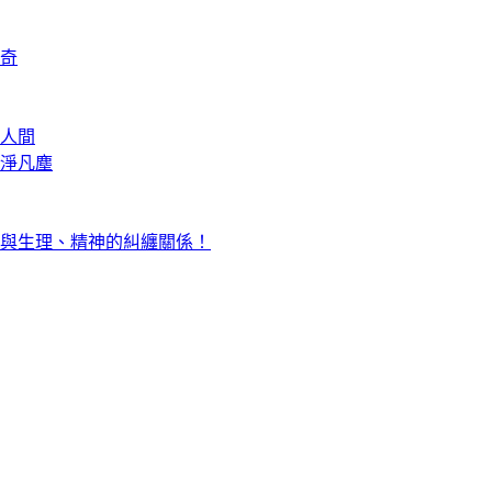
奇
人間
淨凡塵
與生理、精神的糾纏關係！