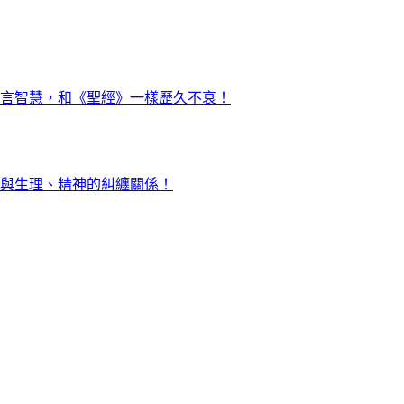
言智慧，和《聖經》一樣歷久不衰！
與生理、精神的糾纏關係！