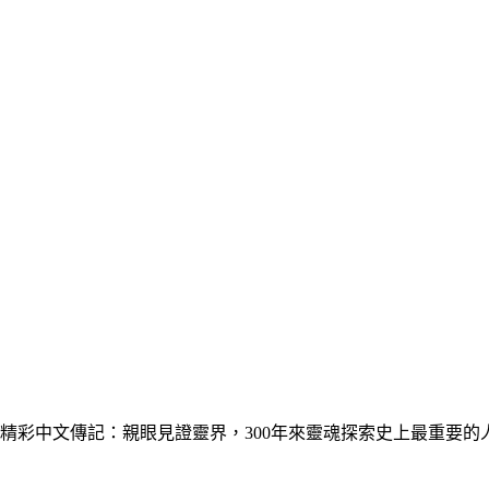
：親眼見證靈界，300年來靈魂探索史上最重要的人物(Life of Emanuel