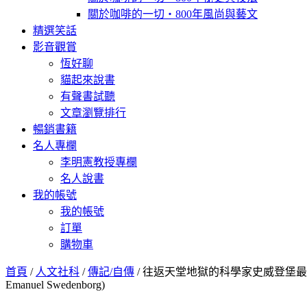
關於咖啡的一切‧800年風尚與藝文
精選笑話
影音觀賞
恆好聊
貓起來說書
有聲書試聽
文章瀏覽排行
暢銷書籍
名人專欄
李明憲教授專欄
名人說書
我的帳號
我的帳號
訂單
購物車
首頁
/
人文社科
/
傳記/自傳
/ 往返天堂地獄的科學家史威登堡最精彩中文傳記
Emanuel Swedenborg)