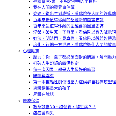
神靈臺灣•第一本親近神明的小百科
我在人間的靈界事件簿
娑婆，從出生到成道，看佛陀在人間的經典傳
百年來最值得珍藏的聖經新約圖畫史詩
百年來最值得珍藏的聖經舊約圖畫史詩
涅槃，破生死，了無常，看佛陀以身入滅示現
妙法，明法門，見真性，看佛陀以般若智慧滌
度化，行遍十方世界，看佛陀遊化人間的故事
心理勵志
壓力：你一輩子都必須面對的問題，解開壓力
打破人生幻鏡的四個約定
每一次因果，都是人生最好的練習
陽剛與陰柔
第一本複雜性創傷後壓力症候群自我療癒聖經
遍體鱗傷長大的孩子
屍體在說話
醫療保健
救命飲食3.0‧越營養，越生病？！
癌症會消失