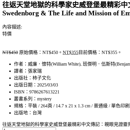
往返天堂地獄的科學家史威登堡最精彩中文傳記
Swedenborg & The Life and Mission of E
內容描述:
特價
NT$
450
原始價格：NT$450。
NT$
355
目前價格：NT$355。
作者：威廉．懷特(William White), 班傑明．伍斯特(Benjami
譯者：張家瑞
出版社：柿子文化
出版日期：2025/03/03
ISBN：9786267613221
叢書系列：mystery
規格：平裝 / 264頁 / 14.7 x 21 x 1.3 cm / 普通級 / 單色印刷
出版地：台灣
往返天堂地獄的科學家史威登堡最精彩中文傳記：親眼見證靈界，300年來靈魂探索史上最重