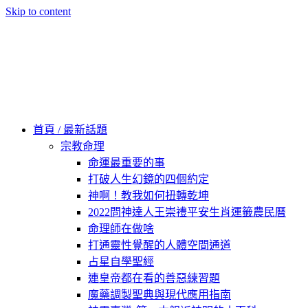
Skip to content
60秒看新世界
柿子文化
首頁 / 最新話題
宗教命理
命運最重要的事
打破人生幻鏡的四個約定
神啊！教我如何扭轉乾坤
2022問神達人王崇禮平安生肖運籤農民曆
命理師在做啥
打通靈性覺醒的人體空間通道
占星自學聖經
連皇帝都在看的善惡練習題
魔藥調製聖典與現代應用指南