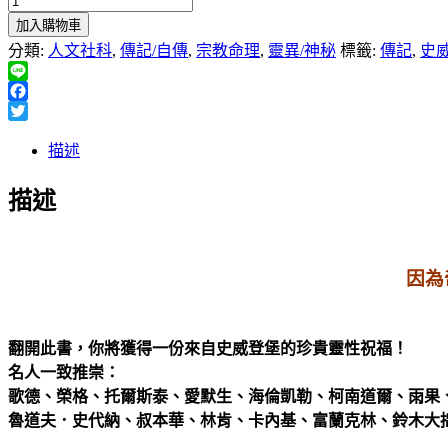
加入購物車
分類:
人文社科
,
傳記/自傳
,
宗教命理
,
靈異/神秘
標籤:
傳記
,
史
Line
Facebook
Twitter
描述
描述
因為
翻開此書，你將獲得一份來自史威登堡的珍貴靈性祝福！
名人一致推崇：
歌德、榮格、托爾斯泰、愛默生、海倫凱勒、柯南道爾、雨果
魯道夫．史代納、叔本華、林肯、卡內基、富蘭克林、鈴木大