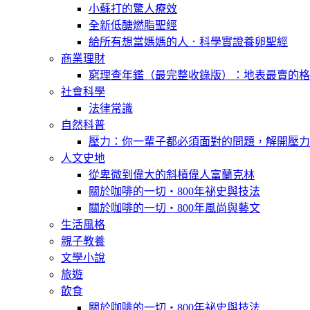
小蘇打的驚人療效
全新低醣燃脂聖經
給所有想當媽媽的人．科學實證養卵聖經
商業理財
窮理查年鑑（最完整收錄版）：地表最賣的格
社會科學
法律常識
自然科普
壓力：你一輩子都必須面對的問題，解開壓力
人文史地
從卑微到偉大的斜槓偉人富蘭克林
關於咖啡的一切‧800年祕史與技法
關於咖啡的一切‧800年風尚與藝文
生活風格
親子教養
文學小說
旅遊
飲食
關於咖啡的一切‧800年祕史與技法