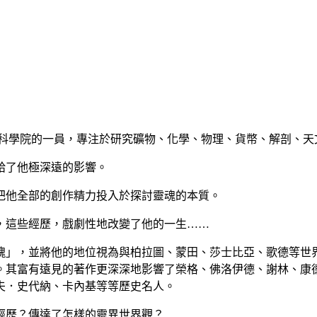
摩皇家科學院的一員，專注於研究礦物、化學、物理、貨幣、解剖、
帶給了他極深遠的影響。
把他全部的創作精力投入於探討靈魂的本質。
，這些經歷，戲劇性地改變了他的一生……
魂」，並將他的地位視為與柏拉圖、蒙田、莎士比亞、歌德等世
。其富有遠見的著作更深深地影響了榮格、佛洛伊德、謝林、康
夫．史代納、卡內基等等歷史名人。
經歷？傳達了怎樣的靈異世界觀？