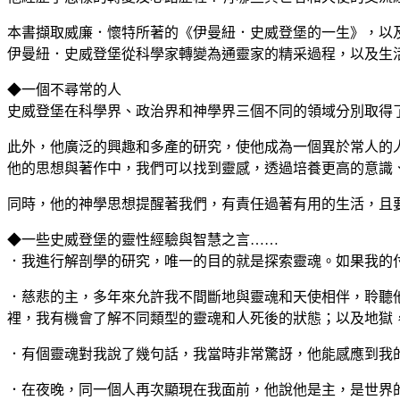
本書擷取威廉．懷特所著的《伊曼紐．史威登堡的一生》，以
伊曼紐．史威登堡從科學家轉變為通靈家的精采過程，以及生
◆一個不尋常的人
史威登堡在科學界、政治界和神學界三個不同的領域分別取得
此外，他廣泛的興趣和多產的研究，使他成為一個異於常人的
他的思想與著作中，我們可以找到靈感，透過培養更高的意識
同時，他的神學思想提醒著我們，有責任過著有用的生活，且
◆一些史威登堡的靈性經驗與智慧之言……
．我進行解剖學的研究，唯一的目的就是探索靈魂。如果我的
．慈悲的主，多年來允許我不間斷地與靈魂和天使相伴，聆聽
裡，我有機會了解不同類型的靈魂和人死後的狀態；以及地獄
．有個靈魂對我說了幾句話，我當時非常驚訝，他能感應到我
．在夜晚，同一個人再次顯現在我面前，他說他是主，是世界