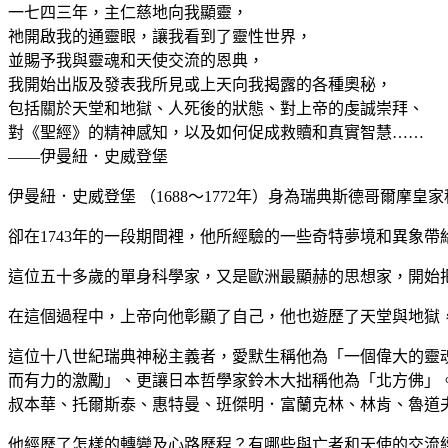
一七四三年，主仁慈地向我顯靈，
祂開啟我的通靈眼，讓我看到了靈性世界，
並賜予我與靈魂和天使交流的恩典，
我開始出版及發表我所見或上天向我揭露的各種奧秘，
包括關於天堂和地獄、人死後的狀態、對上帝的虔誠崇拜、
對《聖經》的精神感知，以及如何促成救贖和真實智慧……
——伊曼紐．史威登堡
伊曼紐．史威登堡 （1688～1772年）身為瑞典斯德哥爾
卻在1743年的一段期間裡，他所經驗的一些奇特夢境和異象
這位五十多歲的單身科學家，又是歐洲最顯赫的思想家，開始
在這個過程中，上帝向他彰顯了自己，他也遊歷了天堂與地獄
這位十八世紀瑞典神秘主義者，愛默生稱他為「一個偉大的靈
而有力的激勵」、更讓日本哲學家鈴木大拙稱他為「北方佛」
叔本華、托爾斯泰、惠特曼、班傑明．富蘭克林、林肯、魯道
他經歷了怎樣的轉變及心路歷程？有哪些與亡者和天使的交流