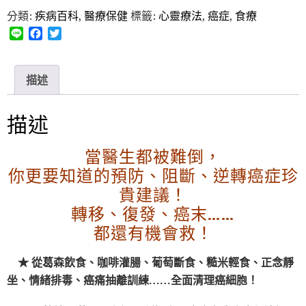
分類:
疾病百科
,
醫療保健
標籤:
心靈療法
,
癌症
,
食療
L
F
T
i
a
w
n
c
i
e
e
t
描述
b
t
o
e
o
r
描述
k
當醫生都被難倒，
你更要知道的預防、阻斷、逆轉癌症珍
貴建議！
轉移、復發、癌末……
都還有機會救！
★ 從葛森飲食、咖啡灌腸、葡萄斷食、糙米輕食、正念靜
坐、情緒排毒、癌痛抽離訓練……全面清理癌細胞！