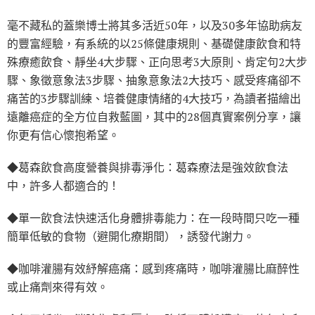
毫不藏私的蓋樂博士將其多活近50年，以及30多年協助病友
的豐富經驗，有系統的以25條健康規則、基礎健康飲食和特
殊療癒飲食、靜坐4大步驟、正向思考3大原則、肯定句2大步
驟、象徵意象法3步驟、抽象意象法2大技巧、感受疼痛卻不
痛苦的3步驟訓練、培養健康情緒的4大技巧，為讀者描繪出
遠離癌症的全方位自救藍圖，其中的28個真實案例分享，讓
你更有信心懷抱希望。
◆葛森飲食高度營養與排毒淨化：葛森療法是強效飲食法
中，許多人都適合的！
◆單一飲食法快速活化身體排毒能力：在一段時間只吃一種
簡單低敏的食物（避開化療期間），誘發代謝力。
◆咖啡灌腸有效紓解癌痛：感到疼痛時，咖啡灌腸比麻醉性
或止痛劑來得有效。