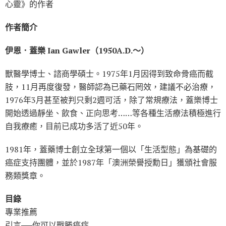
心靈》的作者
作者簡介
伊恩．蓋樂 Ian Gawler（1950A.D.～）
獸醫學博士、諮商學碩士。1975年1月因得到致命骨癌而截
肢，11月再度復發，醫師認為已藥石罔效，建議不必治療，
1976年3月甚至被判只剩2週可活，除了常規療法，蓋樂博士
開始透過靜坐、飲食、正向思考……等各種生活療法積極進行
自我療癒，目前已成功多活了近50年。
1981年，蓋藥博士創立全球第一個以「生活型態」為基礎的
癌症支持團體，並於1987年「澳洲榮譽授勳日」獲頒社會服
務類獎章。
目錄
專業推薦
引言──你可以戰勝癌症