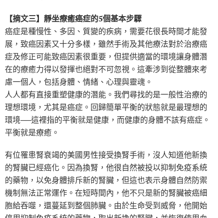
【摘文三】靜坐療癒癌症的5個基本步驟
癌症是種慢性、多因、質變的疾病，需要花很長時間才能發
展，致癌因素又十分多樣，雖然手術及其他療法對於治療癌
症及修正可能致癌因素很重要，但提供適當的環境讓身體潛
在的療癒力得以發揮也絕對不可忽視。這牽涉到從整體來考
慮一個人，包括身體、情緒、心理與靈魂。
人人都有直接重塑健康的潛能。我們尋找的是一般性治療的
理想環境，尤其是癌症。回歸簡單平衡的狀態就是最理想的
環境──這裡指的平衡就是健康，而健康的身體不該有癌症。
平衡就是療癒。
有位罹患腎衰竭的美國男性接受換腎手術，沒人知道他新換
的腎臟已經癌化。因為換腎，他很自然被投以抑制免疫系統
的藥物，以免身體排斥新的腎臟，但這也表示身體自然防禦
機制無法正常運作。在短時間內，他不只是新的腎臟被癌細
胞給吞噬，還蔓延到整個肺臟。由於生命受到威脅，他開始
停用抑制免疫系統的藥物，取出新換的腎臟，並恢復使用血