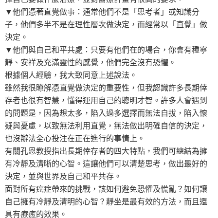
▼他們憑著直覺做事：通常他們不是「思考者」或知識分
子，他們多半不是在理性層次做決定，而經常以「直覺」做
決定。
▼他們與自己和平共處：只要有他們在的場合，你會有種寧
靜、安祥及充滿靈性的感覺，他們完全沒有恐懼。
根據個人經驗，我大致同意上述說法。
雖然我很瞭解憑直覺做決定的重要性，但我認識許多長期倖
存者也很有智慧，懂得運用自己的聰明才智。許多人會遇到
的問題是，因為想太多，陷入過多選擇而無法自拔，陷入懷
疑與憂慮，以致無法利用直覺，無法做出明確自信的決定，
也沒辦法全心投注在正在進行的事情上。
有關孔恩教授指出長期倖存者的四大特點，我們可總結為擁
有冷靜及清晰的心智。這讓他們可以清楚思考，做出最好的
決定，並與世界及自己和平共存。
面對所有癌症帶來的挑戰，該如何避免恐懼及慌亂？如何讓
自己擁有冷靜及清明的心智？靜坐是最有效的方法，而且還
具有療癒的效果。