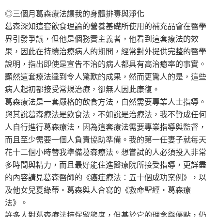
◎三個月葛森療法讓我的身體排毒與淨化
葛森深知這套飲食理論的營養基礎所使用的補充品會在醫學
界引發爭議，但他是個務實主義者，他看到這套療法的效
果，因此在持續治療病人的期間，經常對外提供完整的醫學
說明，指出即使是宣告不治的病人都具有高治癒率的事實。
顯然這套療法達到令人驚歎的成果，然而更驚人的是，這些
病人起初都接受常規治療，卻無人因此康復。
葛森療法是一套嚴格的飲食方法，自然需要專業人士指導。
與其說葛森療法是飲食法，不如說是治療法，我不贊成任何
人自行進行葛森療法，因為這套療法需要專業指導與監督，
而且至少需要一個人負責協助準備。我的第一任妻子就每天
花十二個小時替我準備葛森療法。想嘗試的人必須投入非常
多時間與精力，而且最好能住進醫療院所接受指導，更詳盡
的內容請見葛森醫師的《癌症療法：五十個成功案例》，以
及他女兒夏綠蒂‧葛森與人合寫的《救命聖經‧葛森療
法》。
許多人對葛森療法持保留態度，但基於它的理念與優點，仍