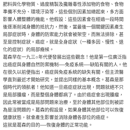
肥料與化學物質、過度精製及攙雜毒性添加物的食物、食物
準備不充分、環境汙染等，這些個別因素加總起來，多方面
影響人體整體的機能。他假設：這些因素會在經過一段時間
後逐漸削減身體的抵抗力，然後，當最後一個關鍵因素產生
局部症狀時，身體的防禦能力就會被架空，而無法排除，甚
至是控制症狀。癌症，就是全身症狀（一種多因、慢性、退
化的症狀）的局部癥候。
葛森早在一九三○年代便發展出這些觀念！他是第一位廣泛指
出癌症與身體自然防禦機制──免疫系統──缺陷有關的人。他
在很久以前便指出，癌症與免疫系統的缺失有關，但主流醫
學直到最近才開始研究，並提出同樣的基本概念。葛森是那
個時代的領航者！他知道一旦癌症症狀出現，問題就絕不只
是局部腫瘤，而是整個身體都病了。由於癌症會出現腫瘤，
因此常被當成是局部問題來治療，至於身體其他部位則被認
為是沒問題的。葛森的假設是，如果身體其他部位可以恢復
健康狀態，就會產生影響並消除身體各部位的癌症。
這就是葛森的目的──恢復身體的正常功能。