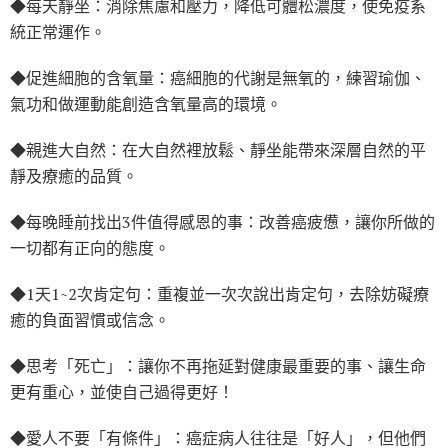
◆每天靜坐：消除焦慮和壓力，降低可體松濃度，使免疫系
統正常運作。
◆促進細胞的含氧量：癌細胞的代謝是無氧的，練習瑜伽、
氣功和做運動能創造含氧量高的環境。
◆親進大自然：在大自然裡放鬆、靜坐能帶來深層自然的平
靜及療癒的品質。
◆每晚睡前找出3件值得感恩的事：改善癌疲憊，讓你所做的
一切都有正向的態度。
◆1天1~2次肯定句：重複並一次次說出肯定句，去除妨礙療
癒的負面習慣或信念。
◆思考「死亡」：讓你不再拖延對健康最重要的事、讓生命
更有重心，並使自己過得更好！
◆愛人不要「有條件」：癌症病人往往是「好人」，但他們