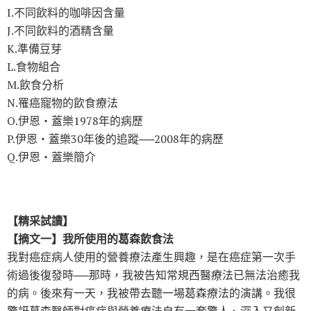
I.不同飲料的咖啡因含量
J.不同飲料的酒精含量
K.準備豆芽
L.食物組合
M.飲食分析
N.罹癌寵物的飲食療法
O.伊恩‧蓋樂1978年的病歷
P.伊恩‧蓋樂30年後的追蹤──2008年的病歷
Q.伊恩‧蓋樂簡介
【精采試讀】
【摘文一】我所使用的葛森飲食法
我對癌症病人使用的營養療法產生興趣，是在癌症第一次手
術過後復發時──那時，我被告知常規西醫療法已無法治癒我
的病。後來有一天，我被帶去聽一場葛森療法的演講。我很
驚訝葛森醫師對癌症與營養療法自有一套驚人、深入又創新