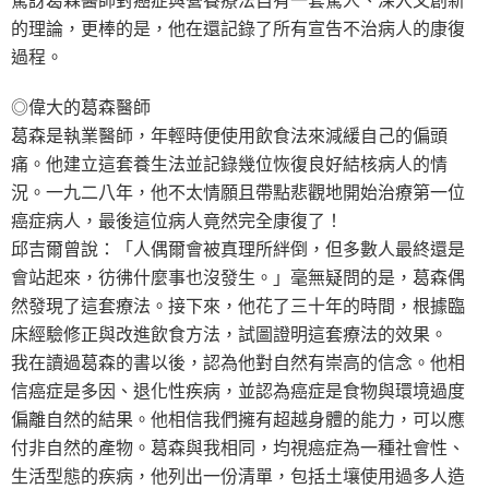
的理論，更棒的是，他在還記錄了所有宣告不治病人的康復
過程。
◎偉大的葛森醫師
葛森是執業醫師，年輕時便使用飲食法來減緩自己的偏頭
痛。他建立這套養生法並記錄幾位恢復良好結核病人的情
況。一九二八年，他不太情願且帶點悲觀地開始治療第一位
癌症病人，最後這位病人竟然完全康復了！
邱吉爾曾說：「人偶爾會被真理所絆倒，但多數人最終還是
會站起來，彷彿什麼事也沒發生。」毫無疑問的是，葛森偶
然發現了這套療法。接下來，他花了三十年的時間，根據臨
床經驗修正與改進飲食方法，試圖證明這套療法的效果。
我在讀過葛森的書以後，認為他對自然有崇高的信念。他相
信癌症是多因、退化性疾病，並認為癌症是食物與環境過度
偏離自然的結果。他相信我們擁有超越身體的能力，可以應
付非自然的產物。葛森與我相同，均視癌症為一種社會性、
生活型態的疾病，他列出一份清單，包括土壤使用過多人造