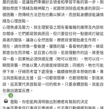
層的放鬆，是讓我們準備好去領會和學習平衡的第一步。剛
開始想放下情緒及精神壓力，就跟想消除造成焦慮的原因一
樣困難，用傳統方法恐怕也難以解決，而放鬆身體卻能讓情
緒及心理放鬆。
心理焦慮及壓力，與生理緊張之間有著複雜的連帶及內部依
存關係，它們都是致病原因，但只要從任何一點徹底打破這
兩者的關係，讓身心全然放鬆，療癒就會開始產生作用。
現在，請你想像一隻敏捷、優雅的貓。看看牠的動作，總是
那麼自在而流暢，並且賞心悅目，若是慢動作的話，將更值
得一看。如果牠必須快速反應（牠可以很快），牠可以在一
瞬間突襲，然後以驚人的速度掉頭就跑；同樣的，牠也可能
停下來，仔細思考當下處境後，繼續做牠原本想做的事。專
注與放鬆彼此支援，這一切都很簡單，也都很輕鬆，對我來
說，這其實代表放鬆是一切的根本。只要身體放鬆，就能自
在做出適當反應。
0
◎愈放鬆，你愈能夠清明做出對療癒有幫助的決定
千萬不要倉促行事或反應過度，也不要行動遲緩到無能，請