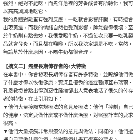
強烈，絕對不能吃，而煮洋蔥裡的芳香酸會有所轉化，我可
以高高興興地吃它。
我的身體對雞蛋有強烈反應，一吃就會影響肝臟，有時還會
出現黃疸，而我的情緒自然也受到影響，脾氣變得很壞。至
於牛奶則有點微妙，我很愛喝牛奶，不過每次只要一吃乳製
品就會發炎，而且都在喉嚨，所以我決定還是不吃。當然，
無論基於什麼原因，不喝牛奶都很合理。
【摘文二】癌症長期倖存者的4大特徵
在本書中，你會發現長期倖存者有許多特徵，並瞭解他們做
了什麼才得以恢復健康。資深且優秀的癌症醫師蓋布瑞爾．
孔恩教授曾點出得到惡性腫瘤卻出人意表地活了很久的倖存
者的特徵，在此引用如下：
▼他們大量接觸常規療法的意見及療法：他們「控制」自己
的健康，決定要做什麼或不做什麼治療，對醫療計畫的要求
很高。
▼他們大量接觸非常規療法的意見與做法：同樣的，他們選
擇自己要做什麼治療，並對醫療計畫有很高的要求。