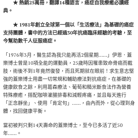
★ 熱銷25萬冊，翻譯14種語言，癌症自我療癒必讀經
典。
★ 1981年創立全球第一個以「生活療法」為基礎的癌症
支持團體，書中的方法已經過30年抗癌臨床經驗的考驗，至
今幫助數千人征服癌症。
「1976年3月，醫生認為我只能再活2個星期……」伊恩．蓋
樂博士曾是10項全能的運動員，25歲時因罹患致命骨癌而截
肢，術後不到1年竟然復發，而且死期就在眼前！求生意志堅
強的蓋樂博士用盡一切常規和輔助療法對抗癌症，在基礎的
健康飲食之餘，利用葛森療法、葡萄和糙米斷食法作為營養
特殊療癒，搭配咖啡灌腸排毒和減輕疼痛，並且每天進行
「正念靜坐」、使用「肯定句」……，由內而外，從心理到身
體，找回健康平衡。
當初被判只剩14天壽命的蓋樂博士，至今已多活了近50
年……。