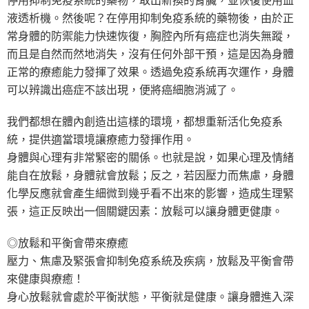
液透析機。然後呢？在停用抑制免疫系統的藥物後，由於正
常身體的防禦能力快速恢復，胸腔內所有癌症也消失無蹤，
而且是自然而然地消失，沒有任何外部干預，這是因為身體
正常的療癒能力發揮了效果。透過免疫系統再次運作，身體
可以辨識出癌症不該出現，便將癌細胞消滅了。
我們都想在體內創造出這樣的環境，都想重新活化免疫系
統，提供適當環境讓療癒力發揮作用。
身體與心理有非常緊密的關係。也就是說，如果心理及情緒
能自在放鬆，身體就會放鬆；反之，若因壓力而焦慮，身體
化學反應就會產生細微到幾乎看不出來的影響，造成生理緊
張，這正反映出一個關鍵因素：放鬆可以讓身體更健康。
◎放鬆和平衡會帶來療癒
壓力、焦慮及緊張會抑制免疫系統及疾病，放鬆及平衡會帶
來健康與療癒！
身心放鬆就會處於平衡狀態，平衡就是健康。讓身體進入深