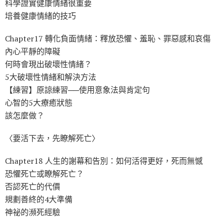
科學證實健康情緒很重要
培養健康情緒的技巧
Chapter17 轉化負面情緒：釋放恐懼、羞恥、罪惡感和哀傷
內心平靜的障礙
何時會現出破壞性情緒？
5大破壞性情緒和解決方法
【練習】原諒練習──使用意象法與肯定句
心智的5大療癒狀態
該怎麼做？
〈要活下去，先瞭解死亡〉
Chapter18 人生的謝幕和告別：如何活得更好，死而無憾
恐懼死亡或瞭解死亡？
否認死亡的代價
規劃善終的4大準備
神祕的瀕死經驗