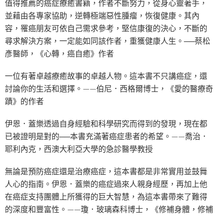
值得推薦的癌症療癒書籍，作者不斷努力，從身心靈著手，
並藉由各專家協助，逆轉極端惡性腫瘤，恢復健康。其內
容，罹癌朋友可依自己需求參考，堅信康復的決心，不斷的
尋求解決方案，一定能如同該作者，重獲健康人生。──蔡松
彥醫師，《心轉，癌自癒》作者
一位有著卓越療癒故事的卓越人物。這本書不只講癌症，還
討論你的生活和選擇。——伯尼．西格爾博士，《愛的醫療奇
蹟》的作者
伊恩．蓋樂透過自身經驗和科學研究而得到的發現，現在都
已被證明是對的──本書充滿著癌症患者的希望。——喬治．
耶利內克，西澳大利亞大學的急診醫學教授
無論是預防癌症還是治療癌症，這本書都是非常實用並鼓舞
人心的指南。伊恩．蓋樂的癌症過來人親身經歷，再加上他
在癌症支持團體上所獲得的巨大智慧，為這本書帶來了難得
的深度和豐富性。——瓊．玻璃森科博士，《修補身體，修補