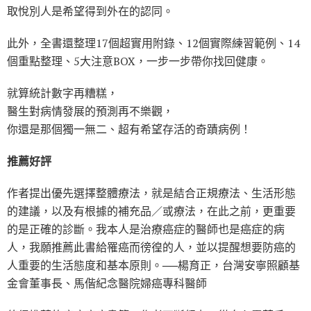
取悅別人是希望得到外在的認同。
此外，全書還整理17個超實用附錄、12個實際練習範例、14
個重點整理、5大注意BOX，一步一步帶你找回健康。
就算統計數字再糟糕，
醫生對病情發展的預測再不樂觀，
你還是那個獨一無二、超有希望存活的奇蹟病例！
推薦好評
作者提出優先選擇整體療法，就是結合正規療法、生活形態
的建議，以及有根據的補充品／或療法，在此之前，更重要
的是正確的診斷。我本人是治療癌症的醫師也是癌症的病
人，我願推薦此書給罹癌而徬徨的人，並以提醒想要防癌的
人重要的生活態度和基本原則。──楊育正，台灣安寧照顧基
金會董事長、馬偕紀念醫院婦癌專科醫師