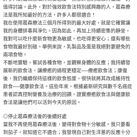
值得討論。此外，對於強效飲食法特別感興趣的人，葛森療
法是我所知最好的方法，許多人都很適合！
我在使用葛森療法三個月所得到的最大好處，就是它確實讓
我的身體排毒與淨化。因為如此，再加上持續密集的靜坐，
我對可以吃什麼新食物更為敏感，也吃得更安心；還有哪些
食物我最好別碰。舉例來說，乳製品及蛋是我絕對要避免的
兩項食物。
不斷地實驗，嘗試各種食物，並觀察身體的反應；我持續發
展新的飲食法，讓療癒的過程更穩定──療癒飲食法；康復
後，我仍繼續保持這樣的飲食態度，很快就將其改成維持性
飲食──健康飲食法。這些年來，根據最新研究與數千名癌症
患者認真控制營養及治療的回饋，證實療癒飲食法與健康飲
食法是讓他們可以活到今天的原因。
◎停止葛森療法後的後續好處
當我不再使用葛森療法後，變得對食物十分敏感。我只要看
到茄子，就知道它不適合；我發現自己對生洋蔥的反應十分