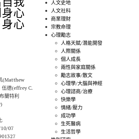
出自我
人文史地
到身心
人文社科
商業理財
＋身心
宗教命理
心理勵志
人格天賦/潛能開發
人際關係
個人成長
兩性與家庭關係
勵志故事/散文
Matthew
心理學/大腦與神經
伍德(effrey C.
心理諮商/治療
瑞．布蘭特利
快樂學
)
情緒/壓力
成功學
化
生死醫病
10/07
生活哲學
901327