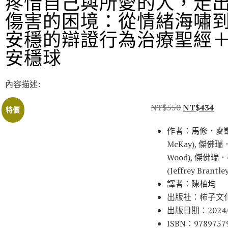
疼惜自己與所愛的人，走
傷害的困境：從情緒海嘯
安穩的辯證行為治療聖經
安穩球
內容描述:
NT$
550
NT$
434
特價
作者：馬修．麥凱(
McKay), 傑佛瑞．
Wood), 傑佛
(Jeffrey Brantley
譯者：陳柚均
出版社：柿子文
出版日期：2024/
ISBN：9789757