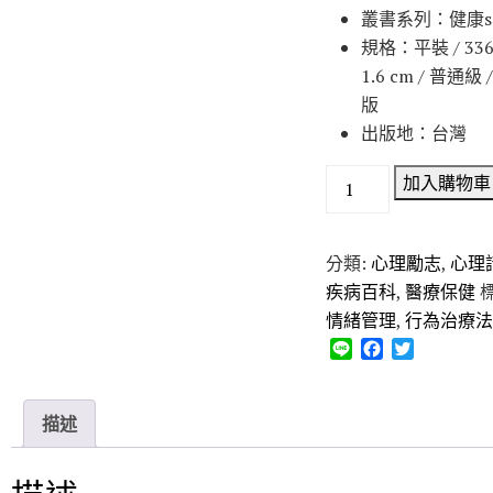
叢書系列：健康sm
規格：平裝 / 336頁 
1.6 cm / 普通級
版
出版地：台灣
加入購物車
分類:
心理勵志
,
心理
疾病百科
,
醫療保健
情緒管理
,
行為治療法
L
F
T
i
a
w
n
c
i
e
e
t
描述
b
t
o
e
o
r