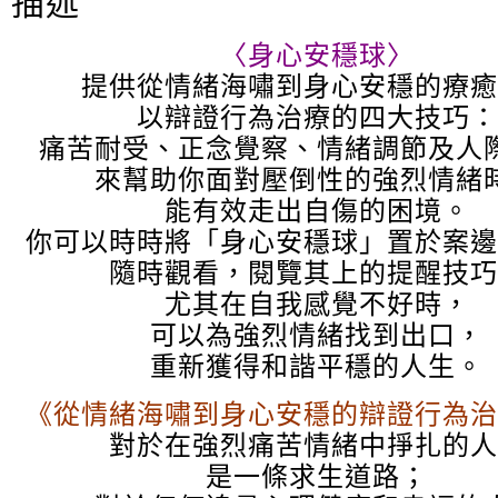
描述
k
〈身心安穩球〉
提供從情緒海嘯到身心安穩的療癒
以辯證行為治療的四大技巧：
痛苦耐受、正念覺察、情緒調節及人
來幫助你面對壓倒性的強烈情緒
能有效走出自傷的困境。
你可以時時將「身心安穩球」置於案邊
隨時觀看，閱覽其上的提醒技巧
尤其在自我感覺不好時，
可以為強烈情緒找到出口，
重新獲得和諧平穩的人生。
《從情緒海嘯到身心安穩的辯證行為治
對於在強烈痛苦情緒中掙扎的人
是一條求生道路；