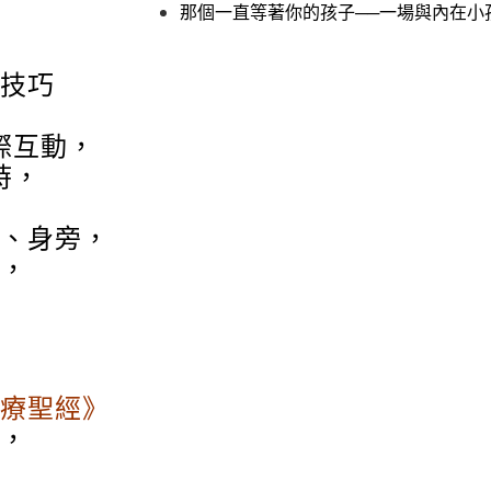
那個一直等著你的孩子──一場與內在小
技巧
際互動，
時，
、身旁，
，
療聖經》
，