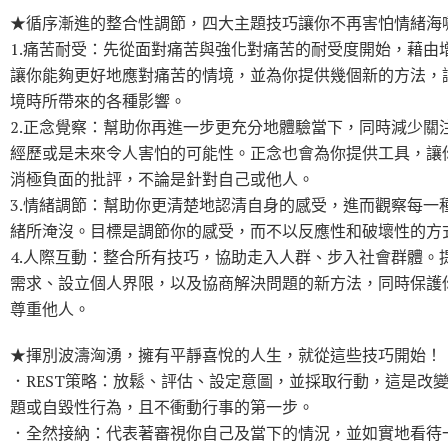
★循序漸進的整合性調節，四大主題技巧讓你不再害怕情緒海
1.痛苦耐受：先從面對痛苦與強化對痛苦的耐受度開始，藉由
讓你能夠更好地應對痛苦的情境，並為你提供幾個新的方法，
境時所帶來的各種影響。
2.正念覺察：幫助你再進一步更充分地體驗當下，同時減少關
經歷或是未來令人害怕的可能性。正念也會為你提供工具，讓
消極負面的批評，不論是針對自己或他人。
3.情緒調節：幫助你更清楚地認清自身的感受，進而觀察每一
緒所淹沒。目標是調節你的感受，而不以反應性和破壞性的方
4.人際互動：整合所有技巧，協助走入人群、步入社會群體。
需求、設立個人界限，以及協商解決問題的新方法，同時保護
尊重他人。
★揮別波濤洶湧，擁有平靜喜悅的人生，就從這些技巧開始！
．REST策略：放鬆、評估、設定意圖，並採取行動，這是改
題或自毀性行為，且不衝動行事的第一步。
．全然接納：代表著審視你自己及當下的情況，並如實地看待