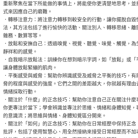
重新聚焦在當下所能做的事情上，將能使你更清楚地思考，並
式來因應自己的磨難。
．轉移注意力：將注意力轉移到較安全的行動，讓你擺脫自毀
法，其方法包括了進行愉快的活動、關注別人、轉移思緒、離
雜務、數算等等。
．放鬆和安撫自己：透過嗅覺、視覺、聽覺、味覺、觸覺，為
靜祥和的感覺。
．自我暗示放鬆法：訓練你在想到暗示字詞，如「放鬆」或「
讓身體放鬆緊繃的肌肉。
．平衡感受與威脅：幫助你辨識感受及威脅之平衡的技巧，有
脅的程度與感受的強度。它們之間的差距越大，你就越有理由
情緒採取行動。
．關注於「什麼」的正念技巧：幫助你注意自己正在關注什麼
你更專注於當下；學會辨識並專注於思維、情緒和身體知覺，
的意識流；將思維與情緒、身體知覺區分開來。
．關注於「如何」的正念技巧：幫助你在日常經歷中保持正念
批評，包括了使用智慧心、用全然接納來接受日常經歷而不加