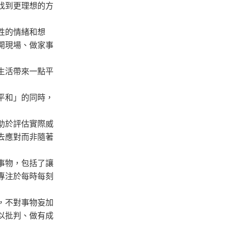
找到更理想的方
性的情緒和想
開現場、做家事
生活帶來一點平
平和」的同時，
助於評估實際威
去應對而非隨著
事物，包括了讓
專注於每時每刻
，不對事物妄加
以批判、做有成