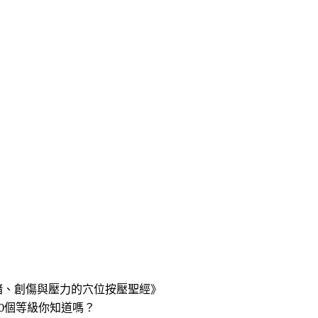
緒、創傷與壓力的穴位按壓聖經》
0個等級你知道嗎？