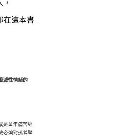
人，
都在這本書
毀滅性情緒的
或是童年痛苦經
便必須對抗著壓