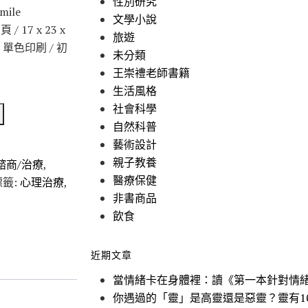
性別研究
ile
文學小說
/ 17 x 23 x
旅遊
 / 單色印刷 / 初
未分類
王崇禮老師書籍
生活風格
社會科學
自然科普
藝術設計
親子教養
諮商/治療
,
醫療保健
標籤:
心理治療
,
非書商品
飲食
近期文章
當情緒卡在身體裡：讀《第一本針對情
你遇過的「靈」是高靈還是惡靈？靈有1