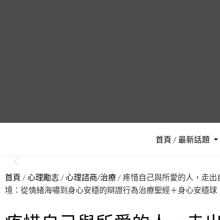
首頁 / 最新話題
首頁
/
心理勵志
/
心理諮商/治療
/ 疼惜自己與所愛的人，走出
境：從情緒海嘯到身心安穩的辯證行為治療聖經＋身心安穩球