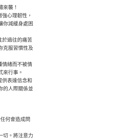
嘯來襲！
增強心理韌性，
讓你減緩身處困
注於過往的痛苦
你克服習慣性及
種情緒而不被情
式來行事。
提供表達信念和
你的人際關係並
變任何會造成問
一切。將注意力