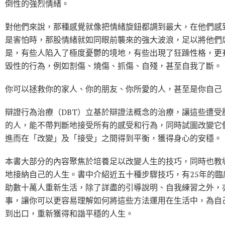
倒性的強烈情緒。
對他們來說，那種感覺就像把情緒旋鈕都調到最大，在他們感
是害怕時，那股情緒就如同眼前襲來的強大波浪，足以將他們
是，有些人陷入了極度憂鬱的境地，有些出現了狂躁性格，更
毀性的行為，例如割傷、燒傷、抓傷、自殘，甚至自我了斷。
你可以拯救你的家人、你的朋友、你所愛的人，甚至是你自己
辯證行為治療（DBT）立基於辯證法概念的治療，讓這些遭受
的人，能不帶判斷地接受所有的感受和行為，同時試圖改變它
進而在「改變」及「接受」之間得到平衡，獲得身心的安穩。
本書大部分的內容聚焦於培養足以改變人生的技巧，同時也教
地接納自己的人生。書中介紹近五十種步驟技巧，有25年的臨
助數十萬人重新生活，除了詳盡的引導說明、自我練習之外，
事，讓你可以更容易理解如何將這些方法運用在生活中，為自
到出口，重新獲得和諧平穩的人生。