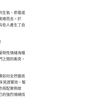
到生氣、悲傷或
席捲而去。於
有些人產生了自
！
壓倒性情緒海嘯
們之間的衝突，
導如何全然徹底
床見證實效，幫
亦搭配案例故
己的強烈情緒找