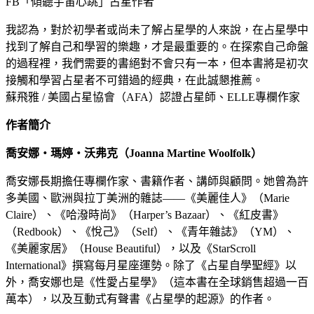
FB「傾聽宇宙心跳」占星作者
我認為，對於初學者或尚未了解占星學的人來說，在占星學中
找到了解自己和學習的樂趣，才是最重要的。在探索自己命盤
的過程裡，我們需要的書絕對不會只有一本，但本書將是初次
接觸和學習占星者不可錯過的經典，在此誠懇推薦。
蘇飛雅 / 美國占星協會（AFA）認證占星師、ELLE專欄作家
作者簡介
喬安娜‧瑪婷‧沃弗克（Joanna Martine Woolfolk）
喬安娜長期擔任專欄作家、書籍作者、講師與顧問。她曾為許
多美國、歐洲與拉丁美洲的雜誌——《美麗佳人》（Marie
Claire）、《哈潑時尚》（Harper’s Bazaar）、《紅皮書》
（Redbook）、《悅己》（Self）、《青年雜誌》（YM）、
《美麗家居》（House Beautiful），以及《StarScroll
International》撰寫每月星座運勢。除了《占星自學聖經》以
外，喬安娜也是《性愛占星學》（這本書在全球銷售超過一百
萬本），以及互動式有聲書《占星學的起源》的作者。