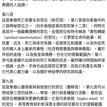
周遭的人協調。
第八宮
這是象徵死亡與重生的宮位（疾厄宮）。第八宮是你星盤中的
三個神祕宮位之一（另外兩個是第四宮和第十二宮），同時也
是其中一個最難理解的宮位。這個宮位有時也稱為「靈性轉變
（spiritual transformation）的宮位」，它掌管生命的能量，和
性愛、出生、死亡與來世有關。這個宮位和遺產，以及你從死
去的親人身上繼承的事物（包含物質層面與精神層面）。屬於
伴侶的金錢， 以及稅金與債務，也在它的管轄範圍內。第八
宮可能會顯示出與你的死亡有關的訊息，雖然確切時間始終是
一個謎。此外，手術也由這個宮位掌管，因為它和重生有關。
它代表心靈力量，以及關於神祕學的研究與知識。
第九宮
這是象徵心靈探索與長途旅行的宮位（遷移宮）。第九宮可以
想成第三宮的延伸——學習、旅行與各種腦力活動， 都在這
個宮位裡擴展到更廣的層面。它是代表高我（higher mind）97
的宮位， 高等教育與針對深奧主題的研究都在它的管轄範圍