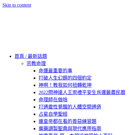
Skip to content
60秒看新世界
柿子文化
首頁 / 最新話題
宗教命理
命運最重要的事
打破人生幻鏡的四個約定
神啊！教我如何扭轉乾坤
2022問神達人王崇禮平安生肖運籤農民曆
命理師在做啥
打通靈性覺醒的人體空間通道
占星自學聖經
連皇帝都在看的善惡練習題
魔藥調製聖典與現代應用指南