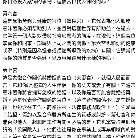
你自然投入感情的事物；這個宮位代表你的內心。
第六宮
這是象徵勞務與健康的宮位（奴僕宮）。它代表為他人服務，
意味著你必須幫助別人，並且對這個世界有所助益。在過去，
它掌管一個人對奴僕與社會底層者的態度。在現代，這個宮位
掌管你和同事、部屬與上司之間的關係。第六宮也和你的健康
狀況（特別是因為擔憂或煩惱所導致的疾病）有關。它通常代
表你的體質是否強健，以及容易罹患什麼樣的疾病。
第七宮
這是象徵合作關係與婚姻的宮位（夫妻宮）。就個人層面而
言，它和你所選擇的人生伴侶—你的丈夫或妻子有關。它通常
意味著你將會擁有怎樣的婚姻，以及你是否可能會離婚或再
婚。這是代表合作關係的宮位。（這些合作關係不只是在婚姻
裡，也包含在工作、商業往來、法律事務與政治上。）它涵蓋
了結盟、簽約以及合作雙方所產生的質疑或糾紛。第七宮和你
能否與他人一起和睦工作有關。矛盾的是，它也掌管占星師所
謂的「公開敵人」，他們往往是你在事業上或專業領域內的對
手。第七宮是第一宮的對宮；為了追尋共同的目標，你必須與