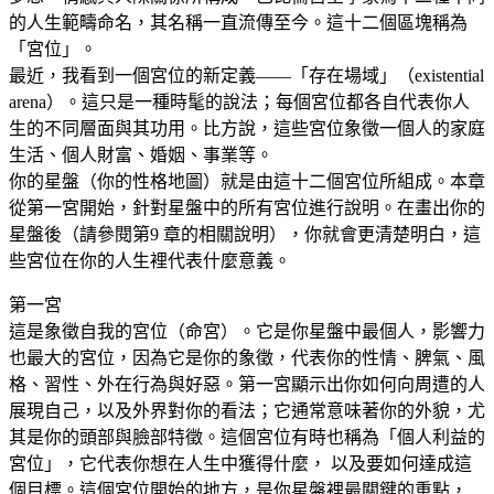
的人生範疇命名，其名稱一直流傳至今。這十二個區塊稱為
「宮位」。
最近，我看到一個宮位的新定義——「存在場域」（existential
arena）。這只是一種時髦的說法；每個宮位都各自代表你人
生的不同層面與其功用。比方說，這些宮位象徵一個人的家庭
生活、個人財富、婚姻、事業等。
你的星盤（你的性格地圖）就是由這十二個宮位所組成。本章
從第一宮開始，針對星盤中的所有宮位進行說明。在畫出你的
星盤後（請參閱第9 章的相關說明），你就會更清楚明白，這
些宮位在你的人生裡代表什麼意義。
第一宮
這是象徵自我的宮位（命宮）。它是你星盤中最個人，影響力
也最大的宮位，因為它是你的象徵，代表你的性情、脾氣、風
格、習性、外在行為與好惡。第一宮顯示出你如何向周遭的人
展現自己，以及外界對你的看法；它通常意味著你的外貌，尤
其是你的頭部與臉部特徵。這個宮位有時也稱為「個人利益的
宮位」，它代表你想在人生中獲得什麼， 以及要如何達成這
個目標。這個宮位開始的地方，是你星盤裡最關鍵的重點，