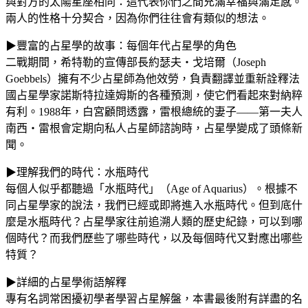
與對方的太陽星座相同：這代表你們之間充滿幸福與滿足感。
兩人的性格十分契合，因為你們往往會有類似的想法。
▶豐富的占星學的故事：每個年代占星學的角色
二戰期間，希特勒的宣傳部長約瑟夫‧戈培爾（Joseph
Goebbels）擁有不少占星師為他效勞，負責翻譯並重新詮釋法
國占星學家諾斯特拉達姆斯的各種預測，使它們看起來對納粹
有利。1988年，白宮顧問透露，雷根總統的妻子——第一夫人
南西‧雷根會定期向私人占星師諮詢時，占星學變成了頭條新
聞。
▶理解我們的時代：水瓶時代
每個人似乎都聽過「水瓶時代」（Age of Aquarius）。根據不
同占星學家的說法，我們已經或即將進入水瓶時代。但到底什
麼是水瓶時代？占星學家往前追溯人類的歷史紀錄，可以到哪
個時代？而我們歷些了哪些時代，以及每個時代又對應出哪些
特質？
▶詳細的占星學術語解釋
專有名詞常困擾初學者學習占星解盤，本書最後附有詳盡的名