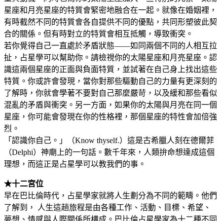
星座和月亮星座的特質會緊密地融合在一起。就像在婚姻裡，
有時截然不同的特質會各自提供不同的優點，共同形塑彼此契
合的關係。但有時對立的特質會相互抵觸，導致衝突。
若你覺得自己一直處於矛盾狀態——如同兩個不同的人相互拉
扯，占星學可以幫助你。請檢視你的太陽星座和月亮星座。認
識這兩個星座的正面與負面特質，並試著在自己身上找出這些
特質。你或許會發現，當你對那些驅動自己的力量有更深刻的
了解時，你就會學著不要對自己那麼嚴苛，以及緩和那些看似
混亂的矛盾與衝突。另一方面，如果你的太陽與月亮在同一個
星座，你可能會發現在你的性格裡，那個星座的特性會加倍強
烈。
「認識你自己。」（Know thyself.）這是古希臘人刻在德爾菲
（Delphi）神廟上的一句話。數千年來，人類拚命想達成這個
理想，而這正是占星學可以教我們的事。
★十二宮位
早在巴比倫時代，占星學家就將人生劃分為不同的範疇。他們
了解到， 人生這趟旅程是由各種工作、活動、目標、希望、
夢想、情感與人際關係所構成。巴比倫占星學家為十二種不同