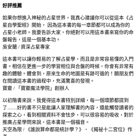
好評推薦
如果你想進入神秘的占星世界，我真心建議你可以從這本《占
星自學聖經》開始， 因為這本書的每一章節都可以成為你的
占星小老師。我要告訴大家，你絕對可以用這本書來寫你的命
盤報告，這是一個基本功。
吳安蘭 / 資深占星專家
這本書可以讓你輕易的了解占星學，而且是非常容易懂的入門
書。相信在更進一步的學習相位與合盤的時候，你會有非常有
趣的體驗。體會到，原來生命的地圖是有跡可循的！願朋友們
在閱讀這本書的過程中，充滿驚喜的發現。
寶靈 / 「寶靈魔法學院」創辦人
以初階書來說，我覺得這本書特別詳細，每一個環節都提到
了……好的書不只是能讓人家理解書的內容，還能觸發讀者的
探索之心，看到相關資料不會怯步，可以很容易的吸收，對於
推廣占星學問來說，這本書是一個福音。
天空為限 / 《誰說算命都是統計學？》、《揭祕十二宮位》作