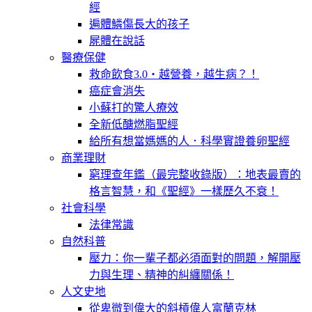
經
遍體鱗傷長大的孩子
屍體在說話
醫療保健
救命飲食3.0‧越營養，越生病？！
癌症會消失
小蘇打的驚人療效
全新低醣燃脂聖經
給所有想當媽媽的人．科學實證養卵聖經
商業理財
窮理查年鑑（最完整收錄版）：地表最賣的
格言智慧，和《聖經》一樣歷久不衰！
社會科學
法律常識
自然科普
壓力：你一輩子都必須面對的問題，解開壓
力與生理、精神的糾纏關係！
人文史地
從卑微到偉大的斜槓偉人富蘭克林