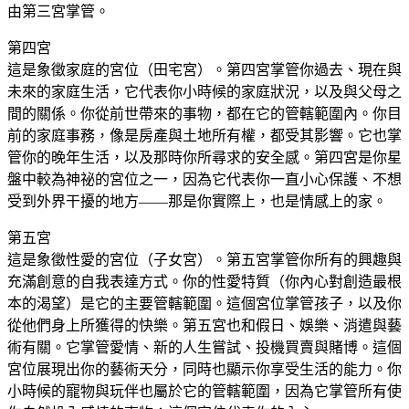
由第三宮掌管。
第四宮
這是象徵家庭的宮位（田宅宮）。第四宮掌管你過去、現在與
未來的家庭生活，它代表你小時候的家庭狀況，以及與父母之
間的關係。你從前世帶來的事物，都在它的管轄範圍內。你目
前的家庭事務，像是房產與土地所有權，都受其影響。它也掌
管你的晚年生活，以及那時你所尋求的安全感。第四宮是你星
盤中較為神祕的宮位之一，因為它代表你一直小心保護、不想
受到外界干擾的地方——那是你實際上，也是情感上的家。
第五宮
這是象徵性愛的宮位（子女宮）。第五宮掌管你所有的興趣與
充滿創意的自我表達方式。你的性愛特質（你內心對創造最根
本的渴望）是它的主要管轄範圍。這個宮位掌管孩子，以及你
從他們身上所獲得的快樂。第五宮也和假日、娛樂、消遣與藝
術有關。它掌管愛情、新的人生嘗試、投機買賣與賭博。這個
宮位展現出你的藝術天分，同時也顯示你享受生活的能力。你
小時候的寵物與玩伴也屬於它的管轄範圍，因為它掌管所有使