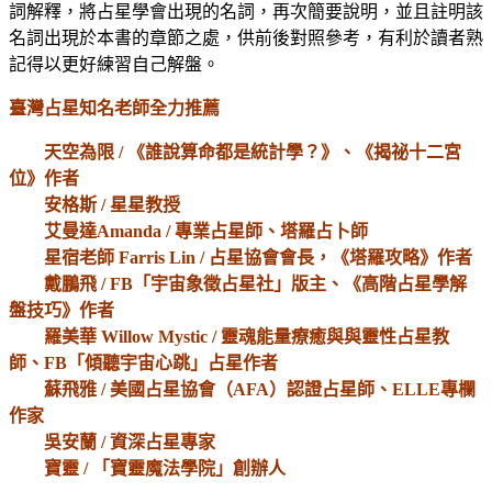
詞解釋，將占星學會出現的名詞，再次簡要說明，並且註明該
名詞出現於本書的章節之處，供前後對照參考，有利於讀者熟
記得以更好練習自己解盤。
臺灣占星知名老師全力推薦
天空為限 / 《誰說算命都是統計學？》、《揭祕十二宮
位》作者
安格斯 / 星星教授
艾曼達Amanda / 專業占星師、塔羅占卜師
星宿老師 Farris Lin / 占星協會會長，《塔羅攻略》作者
戴鵬飛 / FB「宇宙象徵占星社」版主、《高階占星學解
盤技巧》作者
羅美華 Willow Mystic / 靈魂能量療癒與與靈性占星教
師、FB「傾聽宇宙心跳」占星作者
蘇飛雅 / 美國占星協會（AFA）認證占星師、ELLE專欄
作家
吳安蘭 / 資深占星專家
寶靈 / 「寶靈魔法學院」創辦人