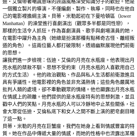
迪‧艾倫帶著嘲諷意味的詼諧風格深受知識分子的歡迎。他是
一個獨立製片的導演，不僅編劇、製作、執導，同時也在他自
己的電影裡擔綱主演。貝蒂‧米勒起初在下曼哈頓區（lower
Manhattan）的澡堂進行喜劇演出（觀眾多半都是同性戀），
那樣的生活令人抓狂。作為喜劇演員、歌手與劇場演員的她，
在電影中躍升為主角（她總是扮演那種有點稀奇古怪、離經叛
道的角色）。這兩位藝人都打破限制，透過幽默展現他們前衛
的思想。
讓我們進一步檢視：伍迪‧艾倫的月亮在水瓶座。他表現出月
亮水瓶的桀敖不馴、思想不受約束（月亮水瓶的人喜歡用自己
的方式生活）。他的政治觀點、作品與私人生活都前衛激進且
具有爭議性。他電影裡的角色並非充滿熱情；這些角色嚴厲地
批判人類的處境，卻不牽動觀眾的情緒。他也顯露出月亮水瓶
在情感上的疏離。他們提供的是水瓶座特有的思想刺激，並且
戳中人們的笑點。月亮水瓶的人可以冷靜地中止某些關係，社
會大眾從伍迪‧艾倫私底下和女人之間不斷上演的肥皂劇目睹
了這一點。
貝蒂‧米勒的月亮在巨蟹座，我們在她身上看到情感豐富的特
質。她在作品中傳遞大量的情感，而她的性格中也流露出某種