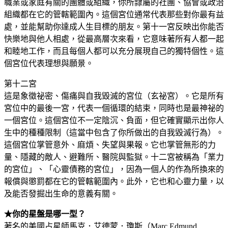
職業或家庭有關的團體或組織，你所隸屬的社團、協會或政治
組織都在它的管轄範圍內。這個宮位通常代表那些對你最有益
處，並能幫助你達成人生目標的朋友。第十一宮反映出你能否
快樂地與他人相處，從最高層次來看，它意味著所有人都一起
和睦地工作，而且每個人都可以充分展現自己的獨特個性。這
個宮位代表理想與願景。
第十二宮
這是象徵祕密、傷痛與自我毀滅的宮位（玄祕宮）。它是所有
宮位中的最後一宮，代表一個循環的結束，同時也是最神祕的
一個宮位。這個宮位不一定陰沉、負面，但它確實顯示出你人
生中的種種限制（這當中包含了你所做出的自我毀滅行為）。
這個宮位掌管意外、麻煩、失望與果報。它也掌管無形的力
量、隱藏的敵人、避難所、醫院與監獄。十二宮被稱為「業力
的宮位」、「心靈債務的宮位」，因為一個人的作為所換來的
報償與懲罰都在它的管轄範圍內。此外，它也和心靈力量，以
及能否發掘出生命的意義有關。
★你的星盤是哪一型？
著名的美國占星師馬克．艾德蒙．瓊斯（Marc Edmund