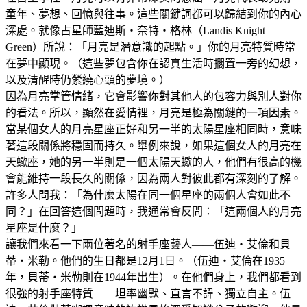
童年、夢想、回憶與往事。這些關鍵詞都可以歸結到你的內心
深處。就像占星師藍迪斯‧奈特‧格林（Landis Knight
Green）所說：「月亮是潛意識的起點。」你的月亮特質時常
在夢中顯現。（這些夢包含你在認真生活時擱置一旁的幻想，
以及清醒時仍縈繞心頭的夢境。）
因為月亮掌管情緒，它會影響你對其他人的包容力與別人對你
的看法。所以，顯然在愛情裡，月亮是極為關鍵的一項因素。
當某個女人的月亮星座正好和另一半的太陽星座相同時，意味
著這段關係將穩固而持久。舉例來說，如果這個女人的月亮在
天蠍座，她的另一半則是一個太陽天蠍的人，他們有很高的機
會能維持一段長久的關係，因為兩人對彼此都有深刻的了解。
許多人問我：「為什麼太陽在同一個星座的兩個人會如此不
同？」在回答這個問題時，我通常會反問：「這兩個人的月亮
星座是什麼？」
讓我們來看一下兩位著名的射手座藝人——伍迪‧艾倫和貝
蒂‧米勒。他們的生日都是12月1日。（伍迪‧艾倫在1935
年，貝蒂‧米勒則在1944年出生）。在他們身上，我們都看到
很強的射手座特質——坦率幽默、直言不諱、獨立自主。伍