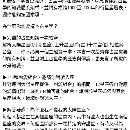
● 最後，本書更提供了占星學的起源與發展，以充實你對占星
學的知識體系架構。並附有橫跨1900至2100年的行星星曆表，
讓你能夠按圖索驥。
為什麼你需要這本占星學？
▶完整的占星知識一次給齊
解析太陽星座月亮星座上升星座行星十二宮位相位與
合盤……你不必再一個主題買一本，本書一次給齊你占星需要
的所有知識，並且附上占星學的歷史與傳說，更充實了所需的
背景知識。
▶144種戀愛組合，邀請你對號入座
針對每個太陽星座提供「戀愛組合」的指南，12星座各自對應
的愛情配對，羅列144種可能的組合，說明該星座如何與其他
星座相處，邀請你對號入座。
▶解答疑惑：為什麼我不像我的太陽星座？
每個人都出生在某個星座的區間內，其中有些人也出生在兩個
星座的交界。每個區間都有一顆特定的守護星，有時又稱為