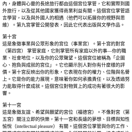
內，身體與心靈的長途旅行都由這個宮位掌管，它和實際到國
外旅行，以及從其他國家獲得商業利益有關。這個宮位掌管語
言學習，以及與外國人的相遇（他們可以拓展你的視野與思
維）。第九宮掌管公開發表，因此它代表出版與文學作品。
第十宮
這是象徵事業與公眾形象的宮位（事業宮）。第十宮的對宮
（第四宮） 掌管家庭，它則掌管所有家庭以外的事—你的職
業、社會地位，以及你的公眾聲望。這個宮位被稱為「企圖
心、抱負與成就的宮位」。它也顯示別人對你有什麼樣的評
價。第十宮反映出你的形象，它表現在你的權力、位階與名譽
上。它是你的能力展現，意味著你如何承擔責任，以及透過努
力能取得什麼成就。這個宮位對物質上的成功有著很大的影
響。
第十一宮
這是象徵友誼、希望與願望的宮位（福德宮）。不像對宮（第
五宮）關注立即的快樂，第十一宮和長遠的夢想、目標與知性
愉悅（intellectual pleasure） 有關。這個宮位掌管與你的工作、