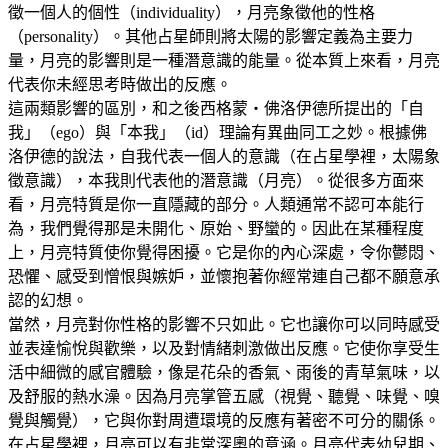
徵一個人的個性（individuality），月亮象徵他的性格
（personality）。其他占星師則將太陽的影響定義為主要力
量，月亮的影響則是一種潛意識的能量。從本質上來看，月亮
代表你未經思考時做出的反應。
這兩類影響的區別，和之後西格蒙‧佛洛伊德所提出的「自
我」（ego）與「本我」（id）理論有異曲同工之妙。根據佛
洛伊德的說法，自我代表一個人的意識（在占星學裡，太陽象
徵意識），本我則代表他的潛意識（月亮）。從很多方面來
看，月亮特質是你一直隱藏的部分。人類通常不認可本能行
為，我們覺得那是未開化、原始、野蠻的。因此在某種程度
上，月亮特質使你覺得困擾。它是你的內心深處，令你鬱悶、
恐懼、感受到憎恨與嫉妒，並懷抱著你經常連自己都不願意承
認的幻想。
當然，月亮對你性格的影響不只如此。它也讓你可以同時感受
並表達愉悅與歡樂，以及對情緒刺激做出反應。它使你享受生
活中細微的感官體驗，像是花朵的香氣、雨後的青草氣味，以
及舒服的熱水澡。因為月亮掌管五感（視覺、聽覺、味覺、嗅
覺與觸覺），它與你對周遭環境的反應有著密不可分的關係。
在占星學裡，月亮可以有非常深奧的意涵。月亮代表幼兒期、