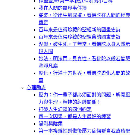
神靈臺灣•第一本親近神明的小百科
我在人間的靈界事件簿
娑婆，從出生到成道，看佛陀在人間的經典
傳奇
百年來最值得珍藏的聖經新約圖畫史詩
百年來最值得珍藏的聖經舊約圖畫史詩
涅槃，破生死，了無常，看佛陀以身入滅示
現人間
妙法，明法門，見真性，看佛陀以般若智慧
滌淨凡塵
度化，行遍十方世界，看佛陀遊化人間的故
事
心理勵志
壓力：你一輩子都必須面對的問題，解開壓
力與生理、精神的糾纏關係！
打破人生幻鏡的四個約定
每一次因果，都是人生最好的練習
陽剛與陰柔
第一本複雜性創傷後壓力症候群自我療癒聖