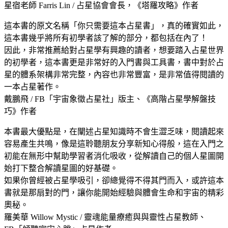
星宿老師 Farris Lin / 占星協會會長，《塔羅攻略》作者
這本書的原文名稱「你只需要這本占星書」，真的確實如此，
這本書幾乎將所有初學者該了解的部分，都包括在內了！
因此，非常推薦給對占星學有興趣的讀者，想要踏入占星世界
的初學者，這本書更是非常好的入門書與工具書，書中對於占
星的體系架構非常完整，內容也非常豐富，是非常值得閱讀的
一本占星著作。
戴鵬飛 / FB「宇宙象徵占星社」版主、《高階占星學解盤技
巧》作者
本書最大優點是，在闡述占星知識時不會生澀乏味，閱讀起來
容易產生共鳴，像是這聆聽朋友分享新知心得般，這在入門之
初能在無形中幫助學習者消化吸收，從解讀自己的個人星圖開
始打下整合解讀星圖的好基礎。
如果你曾經被占星學吸引，卻總覺得不得其門而入，或許這本
書就是那扇對的門，讓你能開始經驗與體會生命和宇宙的精彩
奧秘。
羅美華 Willow Mystic / 靈魂能量療癒與與靈性占星教師、