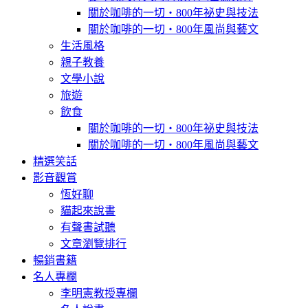
關於咖啡的一切‧800年祕史與技法
關於咖啡的一切‧800年風尚與藝文
生活風格
親子教養
文學小說
旅遊
飲食
關於咖啡的一切‧800年祕史與技法
關於咖啡的一切‧800年風尚與藝文
精選笑話
影音觀賞
恆好聊
貓起來說書
有聲書試聽
文章瀏覽排行
暢銷書籍
名人專欄
李明憲教授專欄