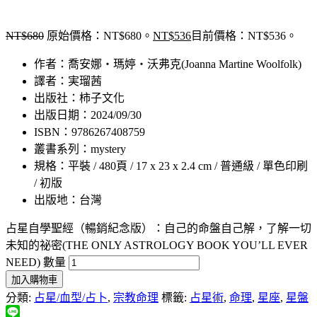
NT$
680
原始價格：NT$680。
NT$
536
目前價格：NT$536。
作者：喬安娜‧瑪婷‧沃弗克(Joanna Martine Woolfolk)
譯者：実瑠茜
出版社：柿子文化
出版日期：2024/09/30
ISBN：9786267408759
叢書系列：mystery
規格：平裝 / 480頁 / 17 x 23 x 2.4 cm / 普通級 / 單色印刷
/ 初版
出版地：台灣
占星自學聖經（暢銷紀念版）：自己的命盤自己解，了解一切
未知的祕密(THE ONLY ASTROLOGY BOOK YOU’LL EVER
NEED) 數量
加入購物車
分類:
占星/血型/占卜
,
宗教命理
標籤:
占星術
,
命理
,
星座
,
星盤