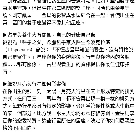
「副守護星」，會強化該星座的普遍特點。比如，整個雙子座
由水星守護，但出生在第二區間的雙子座，同時也由金星守
護。副守護星——金星的影響與水星結合在一起，會使出生在
第二區間的雙子座變得不像其他星座。
▶占星與養生大有關係，自己的健康自己顧
被視為「醫學之父」希臘哲學家與醫生希波克拉底
（Hippocrates）曾說：「不懂占星學知識的醫生，沒有資格說
自己是醫生。」星座與你的身體部位、行星與你體內的各腺
體……都有關係，「占星與養生」的資訊提供你最佳健康指
南。
▶細說月亮與行星如何影響你
在你出生的那一刻，太陽、月亮與行星在天上形成特定的排列
方式。在四百三十二萬年內，都不會再出現一模一樣的排列方
式。每顆行星都具有特定的影響，分別掌管你性格或人生觀中
的某一個部分。比方說，水星與你的心靈樣貌有關，金星則掌
管你的戀愛特質。這些行星所在的星座，決定了你如何展現性
格的不同面向。