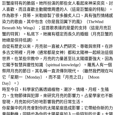
巨蟹座特有的脆弱。她所扮演的那些女人看起來神采奕奕、討
人喜歡，而且喜歡主動關懷周遭的人（這是巨蟹座的特點）。
作為歌手，貝蒂‧米勒錄製了很多膾炙人口、具有強烈情緒感
染力的歌曲，其中包含《你是我羽翼下的風》（TheWind
Beneath My Wings）；這首歌表達的是愛的支持（這是月亮巨
蟹的特質）。私底下，她擁有穩定而長久的婚姻（月亮巨蟹的
她總是保持低調）。
自從有歷史以來，月亮就一直被人們研究、尊敬與崇拜。在許
多古文明裡，月神（通常都是女神）都和太陽神一起統治這個
世界。在某些宗教中，月亮的力量甚至比太陽還要強大，因為
它賜予智慧與靈性知識（spiritual knowledge）。羅馬人有一個
祭拜月亮的節日，其名稱一直流傳到現代。（雖然我們現在叫
它「星期一〔Monday〕，而不是「月亮之日」〔Moon
Day〕。）
時至今日，科學家仍舊透過植物、潮汐、情緒、月經、生殖
力、生物節律與犯罪，來研究月亮的影響力。占星學家也不斷
發現，月亮如何巧妙地影響我們的日常生活。
你星盤中的月亮會對你的太陽星座造成影響；它帶給你新的力
量與動機，同時也為你的太陽星座加入一些特別的元素。太陽