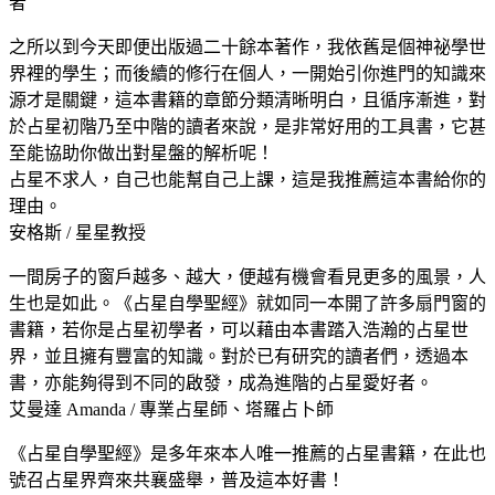
者
之所以到今天即便出版過二十餘本著作，我依舊是個神祕學世
界裡的學生；而後續的修行在個人，一開始引你進門的知識來
源才是關鍵，這本書籍的章節分類清晰明白，且循序漸進，對
於占星初階乃至中階的讀者來說，是非常好用的工具書，它甚
至能協助你做出對星盤的解析呢！
占星不求人，自己也能幫自己上課，這是我推薦這本書給你的
理由。
安格斯 / 星星教授
一間房子的窗戶越多、越大，便越有機會看見更多的風景，人
生也是如此。《占星自學聖經》就如同一本開了許多扇門窗的
書籍，若你是占星初學者，可以藉由本書踏入浩瀚的占星世
界，並且擁有豐富的知識。對於已有研究的讀者們，透過本
書，亦能夠得到不同的啟發，成為進階的占星愛好者。
艾曼達 Amanda / 專業占星師、塔羅占卜師
《占星自學聖經》是多年來本人唯一推薦的占星書籍，在此也
號召占星界齊來共襄盛舉，普及這本好書！