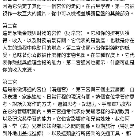
因為它決定了其他十一個宮位的走向。在占星學裡，第一宮被
視作一枚巨大的鏡片，從中可以檢視並解讀星盤的其餘部分。
第二宮
這是象徵金錢與財物的宮位（財帛宮）。它和你的擁有與獲
得、收入，以及財務前景有關。它代表的是動產，也就是你在
人生的過程中能動用的財產。第二宮也顯示出你對錢財的感
受，意味著你喜歡被什麼樣的事物包圍。在某種程度上，它代
表你賺錢與處理金錢的能力，第二宮通常也顯示，什麼可能是
你的收入來源。
第三宮
這是象徵溝通的宮位（溝通宮）。第三宮與三個主要層面—自
我表達、家族連結、日常行程的現況有關。這個宮位掌管你思
考、說話與寫作的方式， 邏輯思考、記憶力、手部靈巧度都
在它的管轄範圍內。第三宮通常代表你受過怎樣的早期教育，
以及研究與學習的能力。它也會影響你和兄弟姊妹、叔伯阿
姨、堂（表）兄弟姊妹與鄰居之間的關係。短期旅行（特別是
到外地出差或進修），以及這類旅行所搭乘的交通工具， 都