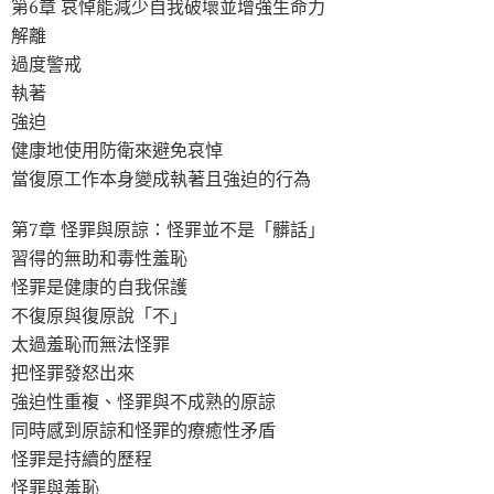
第6章 哀悼能減少自我破壞並增強生命力
解離
過度警戒
執著
強迫
健康地使用防衛來避免哀悼
當復原工作本身變成執著且強迫的行為
第7章 怪罪與原諒：怪罪並不是「髒話」
習得的無助和毒性羞恥
怪罪是健康的自我保護
不復原與復原說「不」
太過羞恥而無法怪罪
把怪罪發怒出來
強迫性重複、怪罪與不成熟的原諒
同時感到原諒和怪罪的療癒性矛盾
怪罪是持續的歷程
怪罪與羞恥