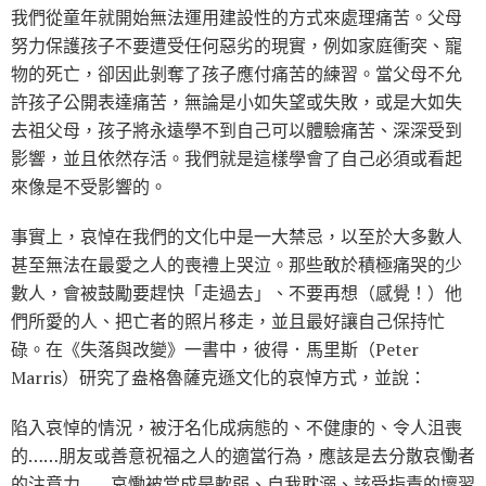
我們從童年就開始無法運用建設性的方式來處理痛苦。父母
努力保護孩子不要遭受任何惡劣的現實，例如家庭衝突、寵
物的死亡，卻因此剝奪了孩子應付痛苦的練習。當父母不允
許孩子公開表達痛苦，無論是小如失望或失敗，或是大如失
去祖父母，孩子將永遠學不到自己可以體驗痛苦、深深受到
影響，並且依然存活。我們就是這樣學會了自己必須或看起
來像是不受影響的。
事實上，哀悼在我們的文化中是一大禁忌，以至於大多數人
甚至無法在最愛之人的喪禮上哭泣。那些敢於積極痛哭的少
數人，會被鼓勵要趕快「走過去」、不要再想（感覺！）他
們所愛的人、把亡者的照片移走，並且最好讓自己保持忙
碌。在《失落與改變》一書中，彼得．馬里斯（Peter
Marris）研究了盎格魯薩克遜文化的哀悼方式，並說：
陷入哀悼的情況，被汙名化成病態的、不健康的、令人沮喪
的……朋友或善意祝福之人的適當行為，應該是去分散哀慟者
的注意力……哀慟被當成是軟弱、自我耽溺、該受指責的壞習