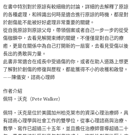
在書中特別對於原諒有較細緻的討論，詳細的去解釋了原諒
的各種處理，和辨識出何時是適合進行原諒的時機，都是對
於創傷能不能被好好處理非常重要的關鍵。
從自我原諒到原諒父母，帶領個案或者自己一步一步的從受
傷枷鎖中，去看見解開束縛的關鍵，不僅僅是對自己的療
癒，更是在關係中為自己打開新的一扇窗，去看見受傷以後
長出的勇敢與力量。
此書非常適合在成長中受過傷的你，或者在助人道路上想更
了解對於創傷的修復與歷程，都能獲得不小的收穫和啟發。
——陳儀安，諮商心理師
作者介紹
佩特‧沃克（Pete Walker）
佩特‧沃克是位於美國加州柏克萊市的資深心理治療師，具
有諮商心理學與社會工作的雙學位，從事心理諮商與治療、
教學、寫作已超過三十五年，並且擔任治療師督導超過二十