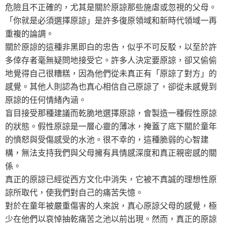
危險且不正確的，尤其是關於原諒那些施虐或忽視的父母。
「你就是必須選擇原諒」是許多復原領域和新時代領域一再
重複的論調。
關於原諒的這種非黑即白的忠告，似乎不可反駁，以至於許
多倖存者毫無疑問地接受它。許多人決定要原諒，卻又偷偷
地覺得自己很糟糕，因為他們從未真正有「原諒了對方」的
感覺。其他人則認為也真心相信自己原諒了，卻從未感覺到
原諒的任何情緒內涵。
盲目接受那種建議而乾脆地選擇原諒，會製造一種假性原諒
的狀態。假性原諒是一層心靈的薄冰，掩蓋了底下關於童年
的憤怒與受傷感受的水池。很不幸的，這種脆弱的心智建
構，無法支持我們與父母擁有具情感深度和真正親密感的關
係。
真正的原諒已經從西方文化中消失，它被不真誠的理想性原
諒所取代，使我們對自己的痛苦失憶。
對於在童年被嚴重傷害的人來說，真心原諒父母的感覺，極
少在他們以哀悼抽乾痛苦之池以前出現。然而，真正的原諒