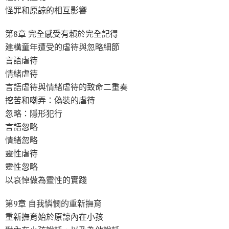
怪罪和原諒的相互影響
第8章 完全感受有賴於完全記得
建構童年遭受的虐待與忽略細節
言語虐待
情緒虐待
言語虐待與情緒虐待的致命二重奏
挖苦和嘲弄：偽裝的虐待
忽略：隱形犯行
言語忽略
情緒忽略
靈性虐待
靈性忽略
以哀悼做為靈性的實踐
第9章 自我憐憫的重新撫育
重新撫育始於原諒內在小孩