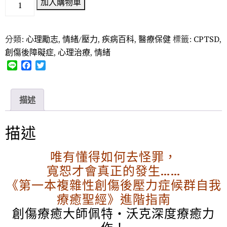
加入購物車
分類:
心理勵志
,
情緒/壓力
,
疾病百科
,
醫療保健
標籤:
CPTSD
,
創傷後障礙症
,
心理治療
,
情緒
L
F
T
i
a
w
n
c
i
e
e
t
描述
b
t
o
e
o
r
描述
k
唯有懂得如何去怪罪，
寬恕才會真正的發生……
《第一本複雜性創傷後壓力症候群自我
療癒聖經》進階指南
創傷療癒大師佩特‧沃克深度療癒力