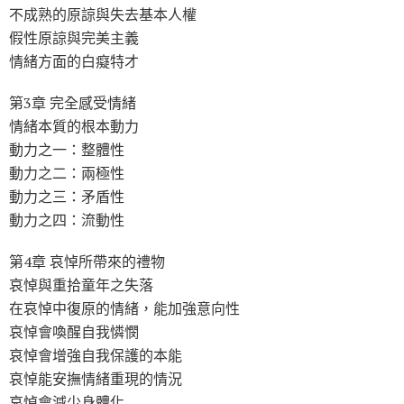
不成熟的原諒與失去基本人權
假性原諒與完美主義
情緒方面的白癡特才
第3章 完全感受情緒
情緒本質的根本動力
動力之一：整體性
動力之二：兩極性
動力之三：矛盾性
動力之四：流動性
第4章 哀悼所帶來的禮物
哀悼與重拾童年之失落
在哀悼中復原的情緒，能加強意向性
哀悼會喚醒自我憐憫
哀悼會增強自我保護的本能
哀悼能安撫情緒重現的情況
哀悼會減少身體化