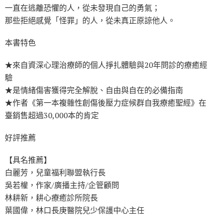
一直在逃離恐懼的人，從未發現自己的勇氣；
那些拒絕感覺「怪罪」的人，從未真正原諒他人。
本書特色
★來自資深心理治療師的個人掙扎體驗與20年問診的療癒經
驗
★是情緒傷害獲得完全解脫、自由與自在的必備指南
★作者《第一本複雜性創傷後壓力症候群自我療癒聖經》在
臺銷售超過30,000本的肯定
好評推薦
【具名推薦】
白麗芳，兒童福利聯盟執行長
吳若權，作家/廣播主持/企管顧問
林耕新，耕心療癒診所院長
葉國偉，林口長庚醫院兒少保護中心主任