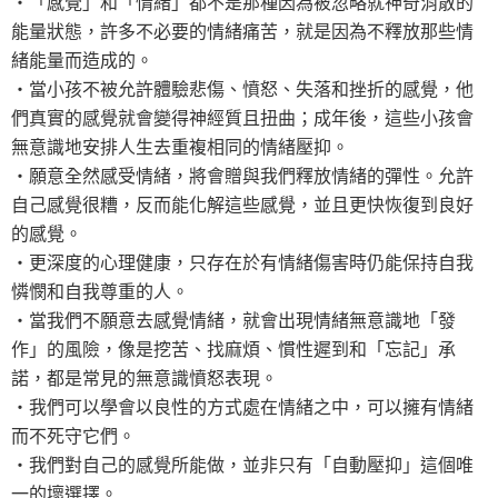
‧「感覺」和「情緒」都不是那種因為被忽略就神奇消散的
能量狀態，許多不必要的情緒痛苦，就是因為不釋放那些情
緒能量而造成的。
‧當小孩不被允許體驗悲傷、憤怒、失落和挫折的感覺，他
們真實的感覺就會變得神經質且扭曲；成年後，這些小孩會
無意識地安排人生去重複相同的情緒壓抑。
‧願意全然感受情緒，將會贈與我們釋放情緒的彈性。允許
自己感覺很糟，反而能化解這些感覺，並且更快恢復到良好
的感覺。
‧更深度的心理健康，只存在於有情緒傷害時仍能保持自我
憐憫和自我尊重的人。
‧當我們不願意去感覺情緒，就會出現情緒無意識地「發
作」的風險，像是挖苦、找麻煩、慣性遲到和「忘記」承
諾，都是常見的無意識憤怒表現。
‧我們可以學會以良性的方式處在情緒之中，可以擁有情緒
而不死守它們。
‧我們對自己的感覺所能做，並非只有「自動壓抑」這個唯
一的壞選擇。