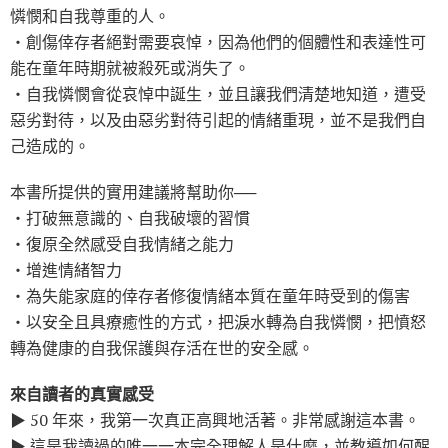
憐憫和自我尊重的人。
‧創傷倖存者絕對需要哀悼，因為他們的個體性和表達性可
能在童年時期就被殺死或消失了。
‧自我憐憫會從哀悼中誕生，並且讓我們清楚地知道，遭受
惡劣對待，以及由惡劣對待引起的情緒重現，並不是我們自
己造成的。
本書所提供的實用建議將幫助你──
‧打破無意識的、自我破壞的習慣
‧復原全然感受自我情緒之能力
‧增進情緒智力
‧為失能家庭的倖存者修復情緒本質在童年時受到的傷害
‧以安全且具療癒性的方式，把淚水轉為自我憐憫，把憤怒
轉為健康的自我保護與存活在世的安全感。
來自讀者的真實感受
▶ 50 年來，我第一次真正高興地活著。非常感謝這本書。
▶ 這是我讀過的唯一一本完全理解人是什麼，並教導如何醒