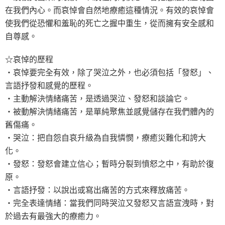
在我們內心。而哀悼會自然地療癒這種情況。有效的哀悼會
使我們從恐懼和羞恥的死亡之握中重生，從而擁有安全感和
自尊感。
☆哀悼的歷程
‧哀悼要完全有效，除了哭泣之外，也必須包括「發怒」、
言語抒發和感覺的歷程。
‧主動解決情緒痛苦，是透過哭泣、發怒和談論它。
‧被動解決情緒痛苦，是單純聚焦並感覺儲存在我們體內的
舊傷痛。
‧哭泣：把自怨自哀升級為自我憐憫，療癒災難化和誇大
化。
‧發怒：發怒會建立信心；暫時分裂到憤怒之中，有助於復
原。
‧言語抒發：以說出或寫出痛苦的方式來釋放痛苦。
‧完全表達情緒：當我們同時哭泣又發怒又言語宣洩時，對
於過去有最強大的療癒力。