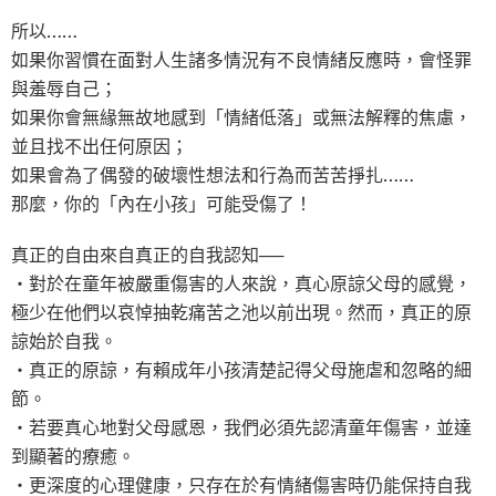
所以……
如果你習慣在面對人生諸多情況有不良情緒反應時，會怪罪
與羞辱自己；
如果你會無緣無故地感到「情緒低落」或無法解釋的焦慮，
並且找不出任何原因；
如果會為了偶發的破壞性想法和行為而苦苦掙扎……
那麼，你的「內在小孩」可能受傷了！
真正的自由來自真正的自我認知──
‧對於在童年被嚴重傷害的人來說，真心原諒父母的感覺，
極少在他們以哀悼抽乾痛苦之池以前出現。然而，真正的原
諒始於自我。
‧真正的原諒，有賴成年小孩清楚記得父母施虐和忽略的細
節。
‧若要真心地對父母感恩，我們必須先認清童年傷害，並達
到顯著的療癒。
‧更深度的心理健康，只存在於有情緒傷害時仍能保持自我