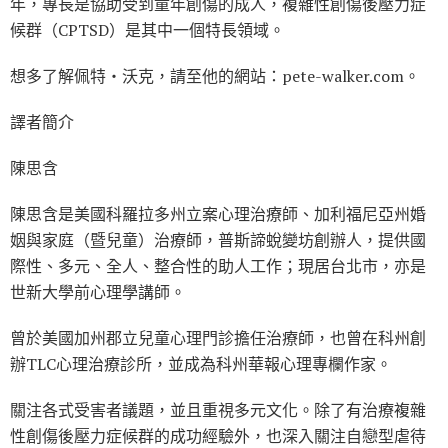
年，專長是協助受到童年創傷的成人，複雜性創傷後壓力症
候群（CPTSD）是其中一個特長領域。
想多了解佩特‧沃克，請至他的網站：pete-walker.com。
譯者簡介
陳思含
陳思含是美國科羅拉多州立案心理治療師、加利福尼亞州婚
姻與家庭（暨兒童）治療師，普斯諦蛻變坊創辦人，提供國
際性、多元、全人、整合性的助人工作；現居台北市，亦是
世新大學前心理學講師。
曾於美國加州郡立兒童心理門診擔任治療師，也曾在科州創
辦TLC心理治療診所，並成為科州華報心理專欄作家。
關注各式受害者議題，並且重視多元文化。除了有治療複雜
性創傷後壓力症候群的成功經驗外，也深入關注自戀型虐待