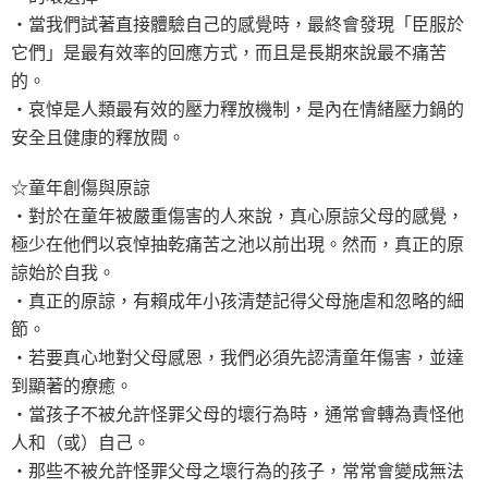
‧當我們試著直接體驗自己的感覺時，最終會發現「臣服於
它們」是最有效率的回應方式，而且是長期來說最不痛苦
的。
‧哀悼是人類最有效的壓力釋放機制，是內在情緒壓力鍋的
安全且健康的釋放閥。
☆童年創傷與原諒
‧對於在童年被嚴重傷害的人來說，真心原諒父母的感覺，
極少在他們以哀悼抽乾痛苦之池以前出現。然而，真正的原
諒始於自我。
‧真正的原諒，有賴成年小孩清楚記得父母施虐和忽略的細
節。
‧若要真心地對父母感恩，我們必須先認清童年傷害，並達
到顯著的療癒。
‧當孩子不被允許怪罪父母的壞行為時，通常會轉為責怪他
人和（或）自己。
‧那些不被允許怪罪父母之壞行為的孩子，常常會變成無法