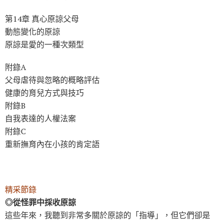
第14章 真心原諒父母
動態變化的原諒
原諒是愛的一種次類型
附錄A
父母虐待與忽略的概略評估
健康的育兒方式與技巧
附錄B
自我表達的人權法案
附錄C
重新撫育內在小孩的肯定語
精采節錄
◎從怪罪中採收原諒
這些年來，我聽到非常多關於原諒的「指導」，但它們卻是