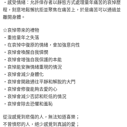
‧感受情緒：允許倖存者以靜態方式處理童年痛苦的哀悼歷
程，刻意地鬆懈抗拒並聚焦在痛苦上，於是痛苦可以通過並
離開身體。
☆哀悼帶來的禮物
‧重拾童年之失落
‧在哀悼中復原的情緒，會加強意向性
‧哀悼會喚醒自我憐憫
‧哀悼會增強自我保護的本能
‧哀悼能安撫情緒重現的情況
‧哀悼會減少身體化
‧哀悼會開啟通往平靜和解脫的大門
‧哀悼會修復能夠去愛的心
‧哀悼會減少否認和貶低的情況
‧哀悼會除去恐懼和羞恥
從沒感覺到悲傷的人，無法知道喜樂；
不曾憤怒的人，絕少感覺到真誠的愛；