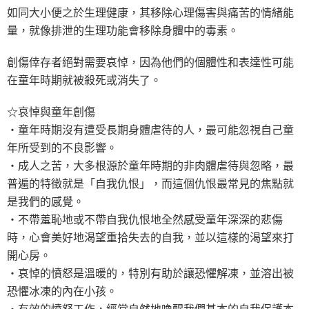
如同大小便之於生理健康，其移除心理傷害與痛苦的情緒能
量，就像排泄的生理功能會移除身體中的毒素。
創傷倖存者絕對需要哀悼，因為他們的個體性和表達性可能
在童年時期就被殺死或消失了。
☆哀悼與童年創傷
‧童年時期沒有遭受長期身體虐待的人，最可能忽視自己童
年所受到的不良影響。
‧成人之苦，大多根源於童年時期的非肉體虐待與忽略，最
普遍的特徵就是「自我仇恨」，而這個仇恨最常見的焦點就
是我們的感覺。
‧不帶羞恥地或不帶自我仇恨地全然感受童年深深的悲傷
時，心會美好地渴望重拾失去的自我，並以這樣的渴望來打
開心房。
‧哀悼的憤怒是溫暖的，特別有助於讓恐懼解凍，並溶出被
恐懼冰凍的內在小孩。
‧有效的憤怒工作，經常自然地喚醒我們基本的自我保護本