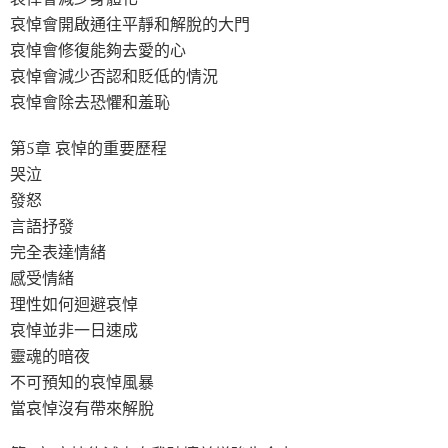
哀悼會開啟通往平靜和解脫的大門
哀悼會修復能夠去愛的心
哀悼會減少否認和貶低的情況
哀悼會除去恐懼和羞恥
第5章 哀悼的重要歷程
哭泣
發怒
言語抒發
完全表達情緒
感受情緒
理性如何迴避哀悼
哀悼並非一日速成
靈魂的暗夜
不可預知的哀悼風暴
當哀悼沒有帶來解脫