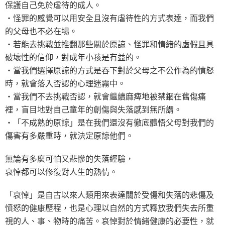
保護自己免於虐待的成人。
‧怪罪的感覺可以用安全且沒有虐待性的方式表達，而我們
的父母也不必在場。
‧若能去挑戰並推翻那些關於原諒、怪罪和情緒的虛假且具
破壞性的信仰，對成年小孩是有益的。
‧當我們選擇原諒的方式是吞下對於父母之不公作為的憤怒
時，就會落入否認的心理迷霧中。
‧當我們不去挑戰否認，就會繼續麻痺地被禁錮在舊傷痛
裡，盲目地對自己童年的創傷與失落感到無所謂。
‧「不成熟的原諒」是在我們還沒有徹底體悟父母對我們的
傷害有多嚴重時，就決定原諒他們。
無論有多麼可怕又悲慘的失落經驗，
哀悼都可以修復對人生的熱情。
「哀悼」是自古以來人類用來表達關於受傷和失落的悲傷及
憤怒的健康歷程，也是心理以自然的方式釋放我們失去所重
視的人、事、物時的痛苦。哀悼對於情緒健康的必要性，就