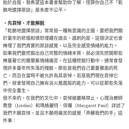
始於自我，我希望這本書會幫助你了解，怪罪你自己不「乾
脆地選擇原諒」是多麼不公平。
‧先哀悼，才能解脫
「乾脆地選擇原諒」常常是一種無意識的企圖，要把我們關
於童年的悲傷和憤怒埋藏在過去。諷刺的是，這個決定也會
掩埋了我們真實的原諒感覺，以及完全感受情緒的能力。
如果我們要挖掘出自己完整的情緒本質，就必須先挖開那些
掩蓋著它的層層舊情緒痛苦。在這種挖掘行動中，通常會發
現許多童年所失落的殘骸，那些是我們自己重要層面的死
亡，而且在當時不被允許為其哀悼。若是我們現在哀悼它
們，就會發現自己擁有浴火鳳凰般的能力，可以從那些失落
中完全重生。
很不幸的，在我們的文化中，哀悼被嚴格禁止。心理治療師
喬登（Jordan）和瑪格麗特．保羅（Margaret Paul）詳述了
我們不願哀悼，並且不願用痛苦的感覺「弄髒我們的手」這
件事：