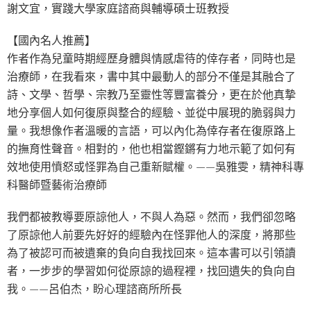
謝文宜，實踐大學家庭諮商與輔導碩士班教授
【國內名人推薦】
作者作為兒童時期經歷身體與情感虐待的倖存者，同時也是
治療師，在我看來，書中其中最動人的部分不僅是其融合了
詩、文學、哲學、宗教乃至靈性等豐富養分，更在於他真摯
地分享個人如何復原與整合的經驗、並從中展現的脆弱與力
量。我想像作者溫暖的言語，可以內化為倖存者在復原路上
的撫育性聲音。相對的，他也相當鏗鏘有力地示範了如何有
效地使用憤怒或怪罪為自己重新賦權。——吳雅雯，精神科專
科醫師暨藝術治療師
我們都被教導要原諒他人，不與人為惡。然而，我們卻忽略
了原諒他人前要先好好的經驗內在怪罪他人的深度，將那些
為了被認可而被遺棄的負向自我找回來。這本書可以引領讀
者，一步步的學習如何從原諒的過程裡，找回遺失的負向自
我。——呂伯杰，盼心理諮商所所長