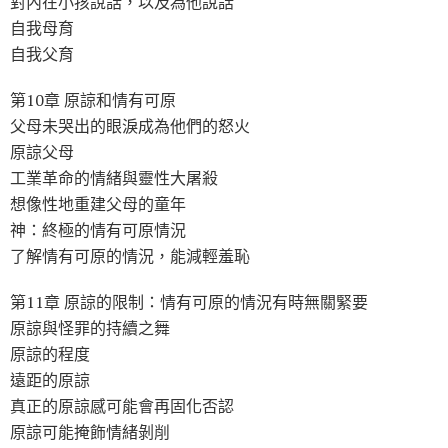
對內在小孩說話，以及為他說話
自我母育
自我父育
第10章 原諒和情有可原
父母未哭出的眼淚成為他們的怒火
原諒父母
工業革命的情緒與靈性大屠殺
想像性地重建父母的童年
神：終極的情有可原情況
了解情有可原的情況，能減輕羞恥
第11章 原諒的限制：情有可原的情況有時無關緊要
原諒與怪罪的持續之舞
原諒的程度
遠距的原諒
真正的原諒感可能會再固化否認
原諒可能掩飾情緒剝削