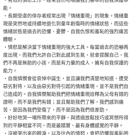
能。
‧長期受虐的倖存者經常出現「情緒重現」的現象。情緒重
現是突然地或持續地退化到童年創傷時的情緒狀態，而這些
情緒狀態是過去的恐懼、憂鬱、自我仇恨和羞恥的強烈痛苦
體驗。
‧憤怒是解決當下情緒重現的強大工具。每當過去的恐嚇再
度出現，而我們允許自己對此感到生氣，就會提醒自己，我
們不再是無助的小孩，而是有力量的成人，擁有自我保護的
能力。
‧自我憐憫會從哀悼中誕生，並且讓我們清楚地知道，遭受
惡劣對待，以及由惡劣對待引起的情緒重現，並不是我們自
己造成的。自我憐憫幫助我們把情緒重現詮釋為父母有錯的
證明，而不是我們有錯；並且幫助我們了解，我們感到痛
苦，是因為我們受傷了，而不是因為我們很差勁。
‧好好地哭一場所帶來的平靜，與透過放鬆技巧或冥想所得
到的平靜相當不同，而是最踏實、最有身體感覺的平靜。
‧沒被哭出來的眼淚，以及往內的憤怒，會把恐懼與羞恥困