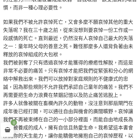
慣，而非一種心理必要性。
如果我們不被允許哀悼死亡，又會多麼不願哀悼其他的重大
失落呢？我在三十歲之前，從來沒想到要哀悼一份工作或一
段感情的死亡。直到最近，仍然沒有人哀悼自己最大的失落
之一：童年時父母的善意之死。難怪那麼多人還背負著由未
釋放的哀悼組成的大包袱。
我們被剝奪了只有透過哀悼才能獲得的療癒性解脫，而這是
非常不必要的痛苦。只有哀悼才能把我們從緊張和分心的網
絡中解救出來。我們可以放掉對家庭規則的不健康式的忠
誠，因為那些規則不允許我們承認自己童年的痛苦。我們不
再需要把生命力浪費在禁錮記憶以及防止痛苦逃脫上。
許多人就像被關在畜欄內許久的動物，沒注意到那扇閘門在
成年後已經打開，可以通往自由與機會的廣闊曠野。哀悼讓
我們不再被束縛在自己的一小部分裡面，而能自由地成長為
0
本該被養成的成人，擁有自信且熱愛生命。我希望這本書會
解開你的天生能力，讓你能驕傲地擁抱自己的哀悼歷程，以