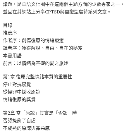
議題，是華語文化圈中在這兩個主題方面的少數專家之一，
並且在其網站上分享CPTSD與自戀型虐待系列文章。
目錄
推薦序
作者序：創傷復原的情緒療癒
譯者序：獲得解脫、自由、自在的秘笈
本書用語
前言：以情緒為基礎的愛之旅途
第1章 復原完整情緒本質的重要性
停止對抗感覺
從怪罪中採收原諒
情緒復原的獎賞
第2章 當「原諒」其實是「否認」時
否認掩飾了自虐
不成熟的原諒與罪惡感