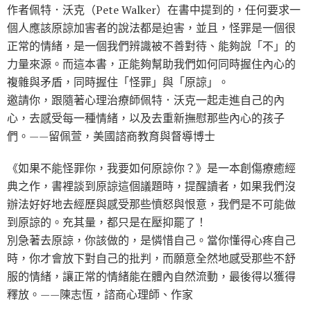
作者佩特．沃克（Pete Walker）在書中提到的，任何要求一
個人應該原諒加害者的說法都是迫害，並且，怪罪是一個很
正常的情緒，是一個我們辨識被不善對待、能夠說「不」的
力量來源。而這本書，正能夠幫助我們如何同時握住內心的
複雜與矛盾，同時握住「怪罪」與「原諒」。
邀請你，跟隨著心理治療師佩特．沃克一起走進自己的內
心，去感受每一種情緒，以及去重新撫慰那些內心的孩子
們。——留佩萱，美國諮商教育與督導博士
《如果不能怪罪你，我要如何原諒你？》是一本創傷療癒經
典之作，書裡談到原諒這個議題時，提醒讀者，如果我們沒
辦法好好地去經歷與感受那些憤怒與恨意，我們是不可能做
到原諒的。充其量，都只是在壓抑罷了！
別急著去原諒，你該做的，是憐惜自己。當你懂得心疼自己
時，你才會放下對自己的批判，而願意全然地感受那些不舒
服的情緒，讓正常的情緒能在體內自然流動，最後得以獲得
釋放。——陳志恆，諮商心理師、作家