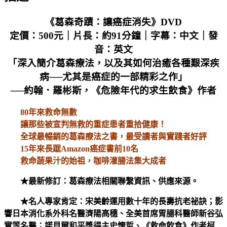
《葛森奇蹟：讓癌症消失》DVD
定價：500元｜片長：約91分鐘｜字幕：中文｜發
音：英文
「深入簡介葛森療法，以及其如何治癒各種艱深疾
病──尤其是癌症的一部精彩之作」
──約翰．羅彬斯，《危險年代的求生飲食》作者
80年來救命無數
讓那些被宣判無救的重症患者重拾健康！
全球最暢銷的葛森療法之書，最受讀者與實踐者好評
15年來長踞Amazon癌症書前10名
救命蔬果汁的始祖，咖啡灌腸法集大成者
★最新修訂：葛森療法相關聯繫資訊、供應來源。
★名人專家肯定：宋美齡運用數十年的長壽抗老祕訣；影
響日本消化系外科名醫濟陽高穗、全美首席胃腸科醫師新谷弘
實等名醫；諾貝爾和平獎得主史懷哲、《救命飲食》作者柯