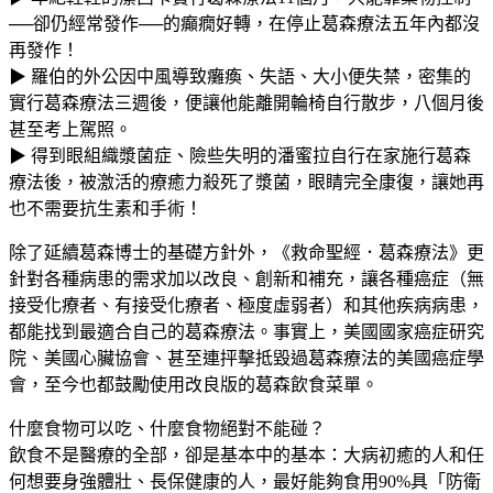
──卻仍經常發作──的癲癇好轉，在停止葛森療法五年內都沒
再發作！
▶ 羅伯的外公因中風導致癱瘓、失語、大小便失禁，密集的
實行葛森療法三週後，便讓他能離開輪椅自行散步，八個月後
甚至考上駕照。
▶ 得到眼組織漿菌症、險些失明的潘蜜拉自行在家施行葛森
療法後，被激活的療癒力殺死了漿菌，眼睛完全康復，讓她再
也不需要抗生素和手術！
除了延續葛森博士的基礎方針外，《救命聖經．葛森療法》更
針對各種病患的需求加以改良、創新和補充，讓各種癌症（無
接受化療者、有接受化療者、極度虛弱者）和其他疾病病患，
都能找到最適合自己的葛森療法。事實上，美國國家癌症研究
院、美國心臟協會、甚至連抨擊抵毀過葛森療法的美國癌症學
會，至今也都鼓勵使用改良版的葛森飲食菜單。
什麼食物可以吃、什麼食物絕對不能碰？
飲食不是醫療的全部，卻是基本中的基本：大病初癒的人和任
何想要身強體壯、長保健康的人，最好能夠食用90%具「防衛