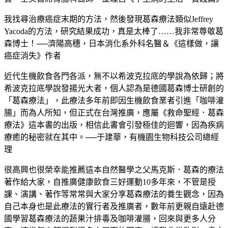
我找尋治療癌症末期的方法，然後發現葛森療法類似Jeffrey
Yacoda的方法，研究結果成功，真是太棒了……我非常尊敬葛
森博士！──濟陽高穗，日本消化系外科名醫＆《這樣做，讓
癌症消失》作者
近代生機飲食各門各派，無不以希波克拉底的學說為依歸；將
希波克拉底學說發揚光大者，個人認為是德國葛森博士研創的
「葛森療法」，此療法多年前即因生機飲食業者引進「咖啡灌
腸」而為人所知，但正式在台灣推廣，應屬《救命聖經．葛森
療法》這本書的出版，相信此書會引發極佳的迴響，因為疾病
療癒的秘密就在其中。──于建華，有機園生物科技公司總經
理
很高興也很榮幸能推薦這本自然醫學之父馬克斯．葛森的療法
著作給大家，自推廣健康飲食三好運動10多年來，不管是授
課、演講、著作等常常與大家分享葛森療法的養生觀念，因為
自己本身也是此療法的實行者及推廣者，數年前更親自遠赴德
國學習葛森療法的蔬果汁排毒及咖啡灌腸，回來與更多人分