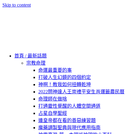
Skip to content
60秒看新世界
柿子文化
首頁 / 最新話題
宗教命理
命運最重要的事
打破人生幻鏡的四個約定
神啊！教我如何扭轉乾坤
2022問神達人王崇禮平安生肖運籤農民曆
命理師在做啥
打通靈性覺醒的人體空間通道
占星自學聖經
連皇帝都在看的善惡練習題
魔藥調製聖典與現代應用指南