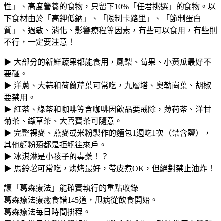
性」、高度營養的食物，只留下10%「任君挑選」的食物。以
下食材由於「高鉀低鈉」、「限制卡路里」、「節制蛋白
質」、過敏、消化、影響療程等因素，有些可以食用，有些則
不行，一定要注意！
▶ 大部分的新鮮蔬果都能食用，鳳梨、莓果、小黃瓜最好不
要碰。
▶ 洋蔥、大蒜和荷蘭芹葉可常吃，九層塔、奧勒崗葉、胡椒
要禁用。
▶ 紅茶、綠茶和咖啡等含咖啡因飲品要戒除，薄荷茶、洋甘
菊茶、纈草茶、大喜寶茶可隨意。
▶ 完整裸麥、燕麥或米粉製作的麵包1週吃1次（禁含鹽），
其他麵粉類都是拒絕往來戶。
▶ 冰淇淋是小孩子的毒藥！？
▶ 馬鈴薯可常吃，烘烤最好，帶皮煮OK，但絕對禁止油炸！
讓「葛森療法」能確實執行的重點收錄
葛森療法療癒食譜145道，甩病從飲食開始。
葛森療法每日時間排程。