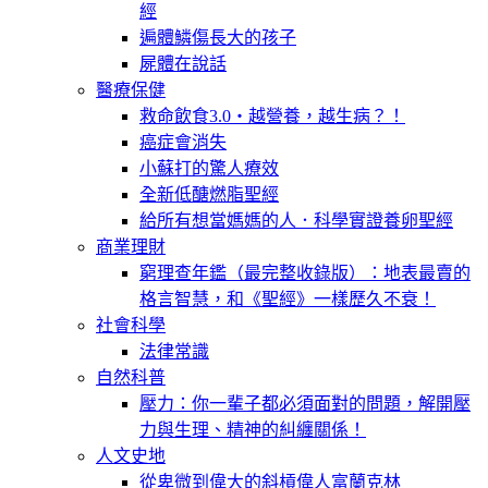
經
遍體鱗傷長大的孩子
屍體在說話
醫療保健
救命飲食3.0‧越營養，越生病？！
癌症會消失
小蘇打的驚人療效
全新低醣燃脂聖經
給所有想當媽媽的人．科學實證養卵聖經
商業理財
窮理查年鑑（最完整收錄版）：地表最賣的
格言智慧，和《聖經》一樣歷久不衰！
社會科學
法律常識
自然科普
壓力：你一輩子都必須面對的問題，解開壓
力與生理、精神的糾纏關係！
人文史地
從卑微到偉大的斜槓偉人富蘭克林