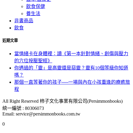
飲食保健
養生法
非書商品
飲食
近期文章
當情緒卡在身體裡：讀《第一本針對情緒、創傷與壓力
的穴位按壓聖經》
你遇過的「靈」是高靈還是惡靈？靈有10個等級你知道
嗎？
那個一直等著你的孩子──一場與內在小孩重逢的療癒旅
程
All Right Reserved 柿子文化事業有限公司(Persimmonbooks)
統一編號 : 80306073
Email: service@persimmonbooks.com.tw
0