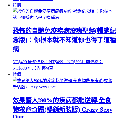
特價
恐怖的自體免疫疾病療癒聖經(暢銷紀
念版)：你根本就不知道你也得了這種
病
NT$
499
原始價格：NT$499。
NT$
393
目前價格：
NT$393。
加入購物車
特價
效果驚人!90%的疾病都能逆轉.全食
物救命奇蹟(暢銷新裝版) Crazy Sexy
Diet