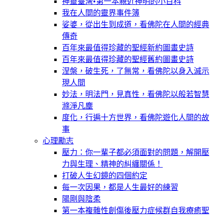
神靈臺灣•第一本親近神明的小百科
我在人間的靈界事件簿
娑婆，從出生到成道，看佛陀在人間的經典
傳奇
百年來最值得珍藏的聖經新約圖畫史詩
百年來最值得珍藏的聖經舊約圖畫史詩
涅槃，破生死，了無常，看佛陀以身入滅示
現人間
妙法，明法門，見真性，看佛陀以般若智慧
滌淨凡塵
度化，行遍十方世界，看佛陀遊化人間的故
事
心理勵志
壓力：你一輩子都必須面對的問題，解開壓
力與生理、精神的糾纏關係！
打破人生幻鏡的四個約定
每一次因果，都是人生最好的練習
陽剛與陰柔
第一本複雜性創傷後壓力症候群自我療癒聖