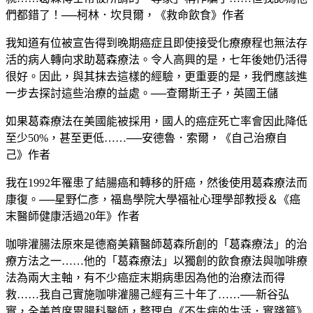
們都錯了！──柯林．坎貝爾，《救命飲食》作者
我知道有位被宣告得到晚期癌症且即使接受化療療程也無法存
活的病人轉向求助葛森療法。令人高興的是，七年後她仍活得
很好。因此，與其抹去這樣的經驗，更重要的是，我們應該進
一步去探討這些治療的益處。──查爾斯王子，英國王儲
如果葛森療法在美國能被採用，國人的癌症死亡率會因此降低
至少50%，甚至更低……──安德魯．索爾，《自己治療自
己》作者
我在1992年罹患了結腸癌和轉移的肝癌，然後使用葛森療法而
康復。──星野仁彥，福島學院大學福祉心理學部教授＆《癌
末醫師健康活過20年》作者
咖啡灌腸法原來是德裔美籍醫師葛森所創的「葛森療法」的治
療方法之一……他的「葛森療法」以獨創的飲食療法與咖啡療
法為兩大主軸，有不少癌症末期病患因為他的治療法而得
救……我自己實施咖啡灌腸己經有三十年了……──新谷弘
實，全美首席胃腸科醫師，整理自《不生病的生活．實踐篇》