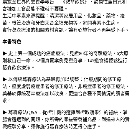
震撼全世界的營養學報告──《救命飲食》，動物性蛋白質和
含糖加工食品能不碰就不要碰。
生活中毒素來源提醒：清潔等家居用品、化妝品、藥物、疫
苗、根管治療和牙齒汞合金填充物等，避開毒素不生病。
實行葛森療法的相關素材資訊，讓有心施行者不再無從下手。
本書特色
▶ 史上第一個成功的癌症療法：見證80年的奇蹟療法，6大原
則救自己一命，32個真實案例見證分享，145道食譜輕鬆進行
葛森飲食療法。
▶ 以傳統葛森療法為基礎再加以調整：化療期間的修正療
法、極度虛弱癌症患者的修正療法、非癌症患者的修正療法，
奠基於傳統葛森療法加以改良，更適合各種不同情況的讀者需
求。
▶ 葛森療法Q&A：從榨汁機的選擇到榨取蔬果汁的祕訣、灌
腸會遭遇到的問題、你所需的哪些營養補充品，到過來人的實
戰經驗分享，讓你施行葛森療法時更得心應手。