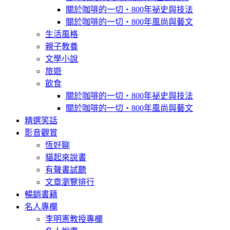
關於咖啡的一切‧800年祕史與技法
關於咖啡的一切‧800年風尚與藝文
生活風格
親子教養
文學小說
旅遊
飲食
關於咖啡的一切‧800年祕史與技法
關於咖啡的一切‧800年風尚與藝文
精選笑話
影音觀賞
恆好聊
貓起來說書
有聲書試聽
文章瀏覽排行
暢銷書籍
名人專欄
李明憲教授專欄