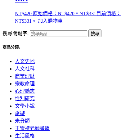
NT$
420
原始價格：NT$420。
NT$
331
目前價格：
NT$331。
加入購物車
搜尋關鍵字:
搜尋
商品分類:
人文史地
人文社科
商業理財
宗教命理
心理勵志
性別研究
文學小說
旅遊
未分類
王崇禮老師書籍
生活風格