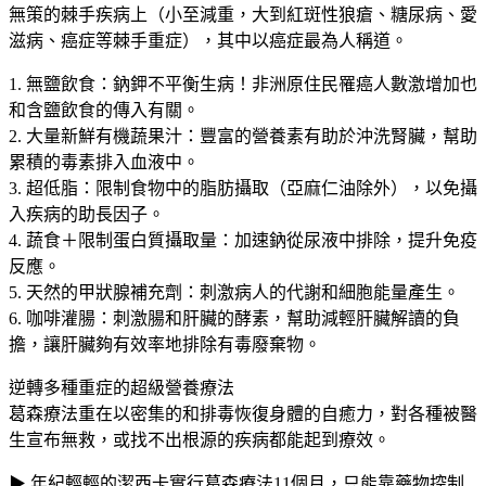
無策的棘手疾病上（小至減重，大到紅斑性狼瘡、糖尿病、愛
滋病、癌症等棘手重症），其中以癌症最為人稱道。
1. 無鹽飲食：鈉鉀不平衡生病！非洲原住民罹癌人數激增加也
和含鹽飲食的傳入有關。
2. 大量新鮮有機蔬果汁：豐富的營養素有助於沖洗腎臟，幫助
累積的毒素排入血液中。
3. 超低脂：限制食物中的脂肪攝取（亞麻仁油除外），以免攝
入疾病的助長因子。
4. 蔬食＋限制蛋白質攝取量：加速鈉從尿液中排除，提升免疫
反應。
5. 天然的甲狀腺補充劑：刺激病人的代謝和細胞能量產生。
6. 咖啡灌腸：刺激腸和肝臟的酵素，幫助減輕肝臟解讀的負
擔，讓肝臟夠有效率地排除有毒廢棄物。
逆轉多種重症的超級營養療法
葛森療法重在以密集的和排毒恢復身體的自癒力，對各種被醫
生宣布無救，或找不出根源的疾病都能起到療效。
▶ 年紀輕輕的潔西卡實行葛森療法11個月，只能靠藥物控制