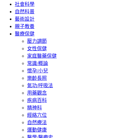
社會科學
自然科普
藝術設計
親子教養
醫療保健
壓力調節
女性保健
家庭醫藥保健
常識/概論
懷孕/小兒
樂齡長照
氣功/呼吸法
用藥觀念
疾病百科
精神科
經絡穴位
自然療法
運動健康
醫學/醫療史