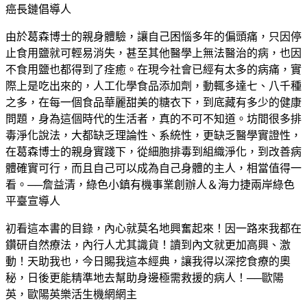
癌長鏈倡導人
由於葛森博士的親身體驗，讓自己困惱多年的偏頭痛，只因停
止食用鹽就可輕易消失，甚至其他醫學上無法醫治的病，也因
不食用鹽也都得到了痊癒。在現今社會已經有太多的病痛，實
際上是吃出來的，人工化學食品添加劑，動輒多達七、八千種
之多，在每一個食品華麗甜美的糖衣下，到底藏有多少的健康
問題，身為這個時代的生活者，真的不可不知道。坊間很多排
毒淨化說法，大都缺乏理論性、系統性，更缺乏醫學實證性，
在葛森博士的親身實踐下，從細胞排毒到組織淨化，到改善病
體確實可行，而且自己可以成為自己身體的主人，相當值得一
看。──詹益清，綠色小鎮有機事業創辦人＆海力捷兩岸綠色
平臺宣導人
初看這本書的目錄，內心就莫名地興奮起來！因一路來我都在
鑽研自然療法，內行人尤其識貨！讀到內文就更加高興、激
動！天助我也，今日賜我這本經典，讓我得以深挖食療的奧
秘，日後更能精準地去幫助身邊極需救援的病人！──歐陽
英，歐陽英樂活生機網網主