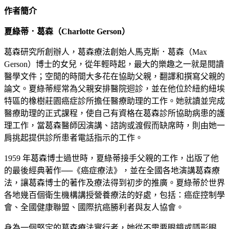
作者簡介
夏綠蒂．葛森（Charlotte Gerson）
葛森研究所創辦人，葛森療法創始人馬克斯．葛森（Max
Gerson）博士的女兒，從年輕時起，最大的樂趣之一就是閱讀
醫學文件；空閒的時間大多花在協助父親，翻譯和撰寫父親的
論文。夏綠蒂經常為父親安排醫院迴診，並在他位於紐約紐埃
特區的橡樹莊園癌症診所擔任醫療助理的工作。她就讀並完成
醫療助理的正式課程，使自己有資格在葛森診所協助病患的護
理工作，當葛森醫師因演講、諮詢或渡假而缺席時，則由她一
肩挑起提供診所患者電話指示的工作。
1959 年葛森博士過世時，夏綠蒂接手父親的工作，出版了他
的最後經典著作──《癌症療法》，並在全國各地演講葛森療
法，讓葛森博士的著作及療法得到初步的推廣。夏綠蒂於世界
各地幾百個衛生機構講授營養療法的好處，包括：癌症控制學
會、全國健康聯盟、國際抗癌勝利者與友人協會。
身為一個堅定的葛森療法實行者，她從不需要眼鏡或隱形眼