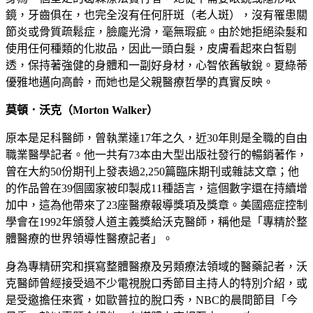
鏡，牙齒俱在，也完全沒有任何肝斑（老人斑），沒有罹患關
節炎或骨質疏鬆症，臉龐光滑，毫無瑕疵。由於她拒絕染髮和
使用任何種類的化妝品，因此一頭白髮，皮膚看起來白皙剔
透，保持著強健的身體和一副好身材，心智依舊敏銳。夏綠蒂
優雅地邁向高齡，而她也是父親醫療哲學的真實反映。
莫頓．沃克（Morton Walker）
原本是足科醫師，曾執業達17年之久，近30年則是全職的自由
職業醫學記者。他一共有73本由大型出版社發行的暢銷著作，
曾在大約50份期刊上發表過2,250篇臨床期刊或雜誌文章；他
的作品曾在39個國家被印製成11種語言，這個數字還在持續增
加中，這為他帶來了23座醫療報導獎項及獎章。美國癌症控制
學會在1992年頒發人道主義獎給沃克醫師，稱他是「專精於整
體醫療的世界領導性醫療記者」。
身為專精研究和撰寫整體醫療及另類療法領域的醫藥記者，沃
克醫師曾經接受過不少電視脫口秀節目主持人的特別介紹，或
是受邀擔任來賓，如歐普拉的脫口秀，NBC的晨間節目「今