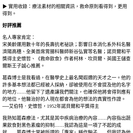
▶ 實用收錄：療法素材的相關資訊，救命原則看得到，更用
得到。
好評推薦
名人專家肯定：
宋美齡運用數十年的長壽抗老祕訣；影響日本消化系外科名醫
濟陽高穗、全美首席胃腸科醫師新谷弘實等名醫；諾貝爾和平
獎得主史懷哲、《救命飲食》作者柯林．坎貝爾、英國王儲查
爾斯王子誠心推薦。
葛森博士是我看過，在醫學史上最名聞遐邇的天才之一。他的
許多基本想法都已經被人採納，卻被使用在不會提及他的名字
的地方……他留下了遺產讓我們關注，也確保他將會得到應有
的地位，他醫治好的人現在都會為他的想法的真實性作證。
──艾伯特．史懷哲，1952年諾貝爾和平獎得主
我熟知葛森療法，尤其是其中疾病治療的內容……內容指出蔬
果飲食對黑色素瘤的抑制……我認為這是一項了不起的成
就……葛森博士常被所謂的「專家」稱作騙子……但我認為他