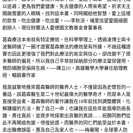
以追尋；更為我們愛健康、失去健康的人帶來希望。祈求天主
開啟需要的人眼睛，找到這本書，同時賜給他智慧，愛上這樣
的飲食，吃出健康、吃出愛。──李秋涼，埔里信望愛圓緣園
創辦人、現任財團法人愛德園文教基金會董事長
葛森療法本來就有特定療效，在科學學理上，透過凌博士與卡
波醫師繞了一圈才證實葛森療法的療效是有所據，不過這種證
實也因此更增強了我們對此療法的肯定與信心，卻改變不了很
多醫師的偏見。所以我自己平常就採納部分的療法當保健用，
預防細胞受損與生病。──陳立川，高雄醫學大學兼任助理教
授、暢銷書作家
我是誠摯地推崇葛森醫師的醫界人士，不僅是因為史懷哲的一
番話，說葛森醫生是二十世紀最偉大的醫學奇才，而是本人是
直接受益者。葛森醫師的著作讓我在18年前找到調整體質、化
解腫瘤的方法，救了自己一命；也讓我在這些年能倡導防癌長
鏈、勇往直前，並逐步地探索出良醫的真諦……祝願同胞們從
此不再聞癌色變，徬徨迷惑。而醫界的同仁們能受益於本書，
走出醫療誤區，惠及自己及家人也。──梅襄陽，全球華人防