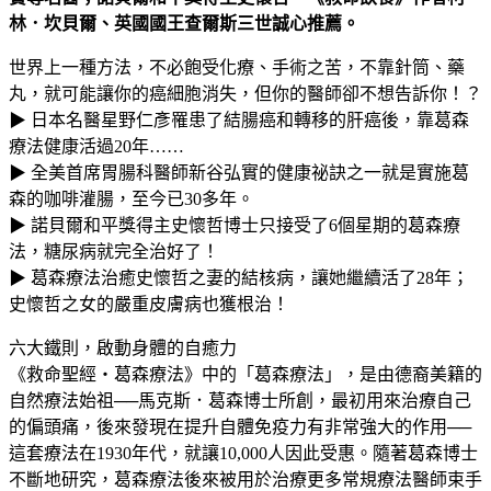
林．坎貝爾、英國國王查爾斯三世誠心推薦。
世界上一種方法，不必飽受化療、手術之苦，不靠針筒、藥
丸，就可能讓你的癌細胞消失，但你的醫師卻不想告訴你！？
▶ 日本名醫星野仁彥罹患了結腸癌和轉移的肝癌後，靠葛森
療法健康活過20年……
▶ 全美首席胃腸科醫師新谷弘實的健康祕訣之一就是實施葛
森的咖啡灌腸，至今已30多年。
▶ 諾貝爾和平獎得主史懷哲博士只接受了6個星期的葛森療
法，糖尿病就完全治好了！
▶ 葛森療法治癒史懷哲之妻的結核病，讓她繼續活了28年；
史懷哲之女的嚴重皮膚病也獲根治！
六大鐵則，啟動身體的自癒力
《救命聖經‧葛森療法》中的「葛森療法」，是由德裔美籍的
自然療法始祖──馬克斯．葛森博士所創，最初用來治療自己
的偏頭痛，後來發現在提升自體免疫力有非常強大的作用──
這套療法在1930年代，就讓10,000人因此受惠。隨著葛森博士
不斷地研究，葛森療法後來被用於治療更多常規療法醫師束手