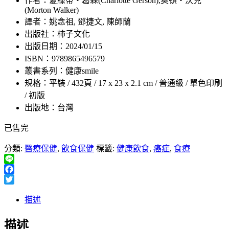
作者：夏綠蒂‧葛森(Charlotte Gerson),莫頓‧沃克
(Morton Walker)
譯者：姚念祖, 鄧捷文, 陳師蘭
出版社：柿子文化
出版日期：2024/01/15
ISBN：9789865496579
叢書系列：健康smile
規格：平裝 / 432頁 / 17 x 23 x 2.1 cm / 普通級 / 單色印刷
/ 初版
出版地：台灣
已售完
分類:
醫療保健
,
飲食保健
標籤:
健康飲食
,
癌症
,
食療
Line
Facebook
Twitter
描述
描述