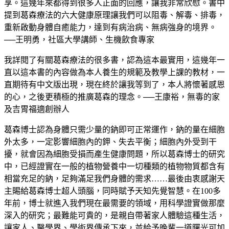
享。這幾年來都得到很多人正面的回應，讓我非常欣慰。書中
提到葛森療法的六大健康原理讓我們可以阻毒、解毒、排毒，
重新啟動身體自癒能力，達到有病治病、無病強身的境界。
──王明勇，社區大學講師、生機飲食專家
我詳閱了有關葛森療法的很多書，認為這本最實用，這幾年一
直以這本書的內容做為本人養生的規範及教學上課的教材，一
直期待有中文版出現，現在終於讓我等到了，本人將懷著感恩
的心，之後更積極的推廣葛森的理念。──王康裕，無毒的家
及吉胃福適創辦人
葛森博士認為身體只需少量的鈉即可正常運作，鈉的量在細胞
外太多，一定影響細胞內的鉀、失去平衡；細胞內外受到干
擾，就會因為細胞受損而產生健康問題，所以葛森博士的研究
中，已經證實在一般的植物營養中一切種類的植物物質都含有
相當充足的鈉，足夠滿足我們身體的需求……最後由衷感謝天
主賜給葛森博士超人頭腦，同時賦予天知先覺智慧。在100多
年前，博士就進入我們現在最需要的領域，用科學證實做那麼
深入的研究；最難能可貴的，是親自帶著家人體驗這種生活，
讓家人、醫學界、學術界傳承下來，並給予晚輩一道曙光可加