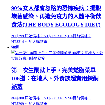
90%女人都會忽略的恐怖疾病：擺脫
壞菌感染、再造免疫力的人體平衡飲
食法(THE BODY ECOLOGY DIET)
NT$
399
原始價格：NT$399。
NT$
314
目前價格：
NT$314。
加入購物車
特價
第一次生酮就上手‧完美燃脂菜單
106道：在地人、外食族超實用練酮
祕笈
NT$
380
原始價格：NT$380。
NT$
299
目前價格：
NT$299。
加入購物車