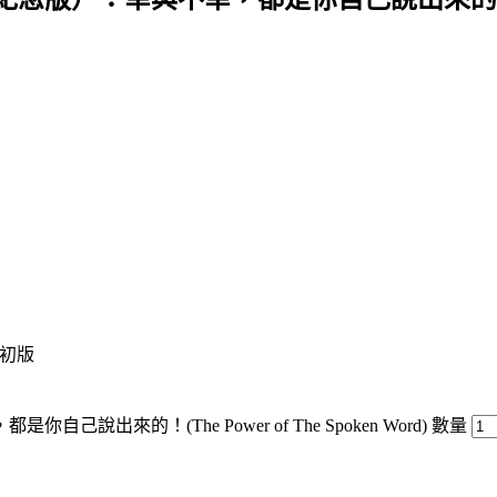
/ 初版
的！(The Power of The Spoken Word) 數量