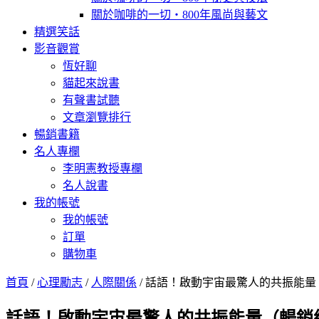
關於咖啡的一切‧800年風尚與藝文
精選笑話
影音觀賞
恆好聊
貓起來說書
有聲書試聽
文章瀏覽排行
暢銷書籍
名人專欄
李明憲教授專欄
名人說書
我的帳號
我的帳號
訂單
購物車
首頁
/
心理勵志
/
人際關係
/ 話語！啟動宇宙最驚人的共振能量（暢銷紀
話語！啟動宇宙最驚人的共振能量（暢銷紀念版）：