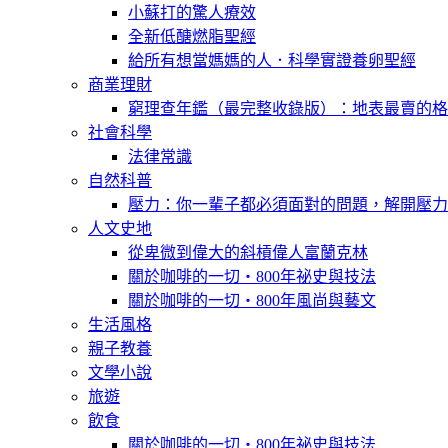
小蘇打的驚人療效
全新低醣燃脂聖經
給所有想當媽媽的人．科學實證養卵聖經
商業理財
窮理查年鑑（最完整收錄版）：地表最賣的格
社會科學
法律常識
自然科普
壓力：你一輩子都必須面對的問題，解開壓力
人文史地
從卑微到偉大的斜槓偉人富蘭克林
關於咖啡的一切‧800年祕史與技法
關於咖啡的一切‧800年風尚與藝文
生活風格
親子教養
文學小說
旅遊
飲食
關於咖啡的一切‧800年祕史與技法