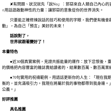
✘有問題、狀況就先「說No」：邪惡來自人類自己內心的妄
○用話語啟動神性的力量：讓邪惡的意象從你的世界消失。
只要能正確修煉說話的技巧和使用的字眼，我們便有機會啟
動」，為自己「預言」美好的未來！
話說對了，
世界就跟著變好了！
本書特色
●近30個真實案例，見證共振能量的運作：放下忿恨後，重
的價格把內容豐富的雜誌賣給讀者的，結果數百萬、數百萬業
●70句實用的祝禱範例，用語話更新你的人生：「現在我期
衡的，並充滿吸引力。我現在將屬於我的事物都帶到我身邊。
公義。」
好評推薦
具名推薦