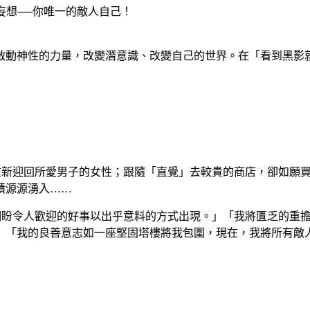
想──你唯一的敵人自己！
動神性的力量，改變潛意識、改變自己的世界。在「看到黑影就
新迎回所愛男子的女性；跟隨「直覺」去較貴的商店，卻如願買
績源源湧入……
盼令人歡迎的好事以出乎意料的方式出現。」「我將匱乏的重擔
」「我的良善意志如一座堅固塔樓將我包圍，現在，我將所有敵