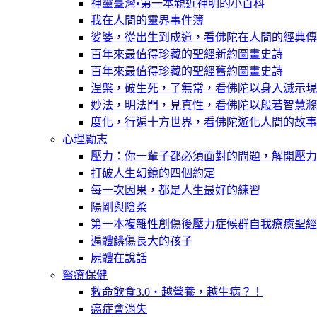
神靈臺灣•第一本親近神明的小百科
我在人間的靈界事件簿
娑婆，從出生到成道，看佛陀在人間的經典傳
百年來最值得珍藏的聖經新約圖畫史詩
百年來最值得珍藏的聖經舊約圖畫史詩
涅槃，破生死，了無常，看佛陀以身入滅示現
妙法，明法門，見真性，看佛陀以般若智慧滌
度化，行遍十方世界，看佛陀遊化人間的故事
心理勵志
壓力：你一輩子都必須面對的問題，解開壓力
打破人生幻鏡的四個約定
每一次因果，都是人生最好的練習
陽剛與陰柔
第一本複雜性創傷後壓力症候群自我療癒聖經
遍體鱗傷長大的孩子
屍體在說話
醫療保健
救命飲食3.0‧越營養，越生病？！
癌症會消失