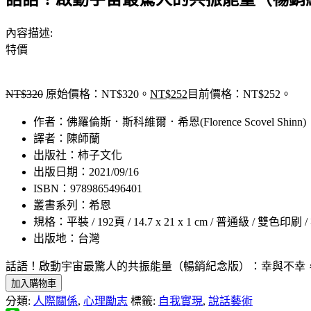
內容描述:
特價
NT$
320
原始價格：NT$320。
NT$
252
目前價格：NT$252。
作者：佛羅倫斯．斯科維爾．希恩(Florence Scovel Shinn)
譯者：陳師蘭
出版社：柿子文化
出版日期：2021/09/16
ISBN：9789865496401
叢書系列：希恩
規格：平裝 / 192頁 / 14.7 x 21 x 1 cm / 普通級 / 雙色印刷 
出版地：台灣
話語！啟動宇宙最驚人的共振能量（暢銷紀念版）：幸與不幸，都是你自己說出來
加入購物車
分類:
人際關係
,
心理勵志
標籤:
自我實現
,
說話藝術