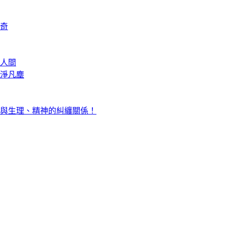
奇
人間
淨凡塵
與生理、精神的糾纏關係！