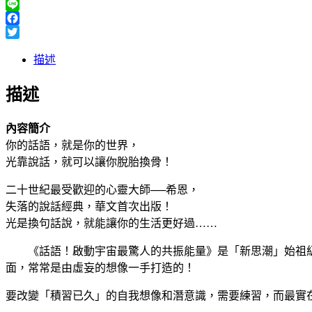
Line
Facebook
Twitter
描述
描述
內容簡介
你的話語，就是你的世界，
光靠說話，就可以讓你脫胎換骨！
二十世紀最受歡迎的心靈大師──希恩，
失落的說話經典，華文首次出版！
光是換句話說，就能讓你的生活更好過……
《話語！啟動宇宙最驚人的共振能量》是「新思潮」始祖級的
面，常常是由虛妄的想像一手打造的！
要改變「積習已久」的自我想像和潛意識，需要練習，而最實