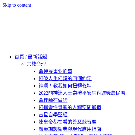
Skip to content
60秒看新世界
柿子文化
首頁 / 最新話題
宗教命理
命運最重要的事
打破人生幻鏡的四個約定
神啊！教我如何扭轉乾坤
2022問神達人王崇禮平安生肖運籤農民曆
命理師在做啥
打通靈性覺醒的人體空間通道
占星自學聖經
連皇帝都在看的善惡練習題
魔藥調製聖典與現代應用指南