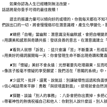
如果你認為人生已經糟到無法改變，
話語將是你垂手可得的最佳救贖！
語言的振盪力量可以傾向好的或壞的，你我每天都在不知不
們說出口的一切，將會慢慢烙印在潛意識裡，產生化學變化，
✘總把「自嘲」當幽默：潛意識沒有幽默感，會把自嘲變
○用讚美和感恩與奇蹟共振：發送良善的意志，在潛意識建立
✘看到人就想「訴苦」：這只會讓「苦」不斷重演，形成
○用美好的禱詞展開每一天：你會發現生命不斷出現奇蹟和驚
✘別「懷疑」美好不會永遠：光想著要先吃壞蘋果，反而吃
○像孩子般毫不懷疑的享受願望：我們活在「恩賜的系統」中
✘少詛咒、批評、謾罵、說氣話：別讓破壞性話語和負面情
○信心喊話帶來平靜：勇敢「與逆境面對面」，逆境就會自然
✘探聽、談論「別人的事務」：八卦會把你出賣掉，多把心
○帶著神性的熱情祝福自己和他人：你對別人說什麼話，別人