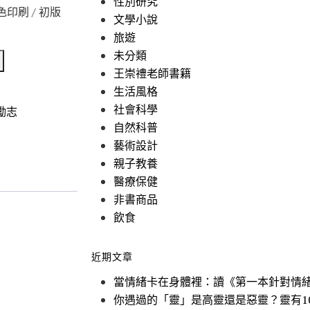
性別研究
雙色印刷 / 初版
文學小說
旅遊
未分類
王崇禮老師書籍
生活風格
社會科學
勵志
自然科普
藝術設計
親子教養
醫療保健
非書商品
飲食
近期文章
當情緒卡在身體裡：讀《第一本針對情
你遇過的「靈」是高靈還是惡靈？靈有1