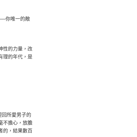
──你唯一的敵
神性的力量，改
有理的年代，是
迎回所愛男子的
毫不擔心，放膽
者的，結果數百