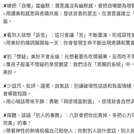
✘總把「自嘲」當幽默：潛意識沒有幽默感，會把自嘲變為現
○用讚美和感恩與奇蹟共振：發送良善的意志，在潛意識建立
面。
✘看到人就想「訴苦」：這只會讓「苦」不斷重演，形成惡性
○用美好的禱詞展開每一天：你會發現生命不斷出現奇蹟和驚
✘別「懷疑」美好不會永遠：光想著要先吃壞蘋果，反而吃不
○像孩子般毫不懷疑的享受願望：我們活在「恩賜的系統」中
美好。
✘少詛咒、批評、謾罵、說氣話：別讓破壞性話語和負面情緒
會導致短路。
○用心喊話帶來平靜：勇敢「與逆境面對面」，逆境就會自然
✘探聽、談論「別人的事務」：八卦會把你出賣掉，多把心力
完美」的事！
○帶著神性的熱情祝福自己和他人：你對別人說什麼話，別人