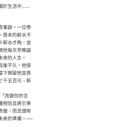
顯於生活中……
奇事跡。一位學
，原本的薪水不
少薪水才夠，並
請他每天早晚誠
未來的人生。
談後不久，他接
當下婉留他並表
七千五百元，新
：「改變你的言
僅相信且將它奉
表徵，而念頭架
未來的準備。──