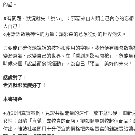
的話。
✘有問題、狀況就先「說No」：邪惡來自人類自己內心的忘想
人自己！
○用話語啟動神性的力量：讓邪惡的意象從你的世界消失。
只要能正確修煉說話的技巧和使用的字眼，我們便有機會啟動
變潛意識、改變自己的世界。在「看到黑影就開槍」、負能量
時候來個「說話節食新運動」，為自己「預言」美好的未來！
話說對了，
世界就跟著變好了！
本書特色
●近30個真實案例，見證共振能量的運作：放下忿恨後，重新
女性；跟隨「直覺」去較貴的商店，卻如願買到較超值商品；
付出，雜誌社老闆用十分便宜的價格把內容豐富的雜誌賣給讀