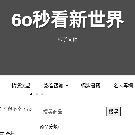
60秒看新世界
柿子文化
精選笑話
影音觀賞
暢銷書籍
名人專欄
量：幸與不幸，都
搜尋
商品分類: