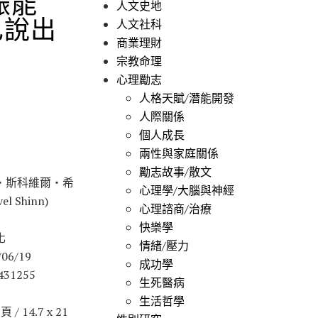
振能
人文史地
己說出
人文社科
商業理財
E
宗教命理
心理勵志
人格天賦/潛能開發
人際關係
個人成長
兩性與家庭關係
勵志故事/散文
‧斯科維爾‧希
心理學/大腦與神經
el Shinn)
心理諮商/治療
快樂學
化
情緒/壓力
06/19
成功學
431255
生死醫病
生活哲學
/ 14.7 x 21