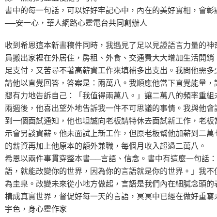
書中的每一句話，可以好好牢記心中，內在的美好實相，會彰
──安一心，華人網路心靈電台共同創辦人
收到希恩這本新書稿件同時，我遇見了足以見證語言力量的神
員搬出家裡在外居住，房租、外食、交通費大大增加生活開銷
足支付，又苦尋不著高薪資工作來填補多出支出。我問他需多
請他以直覺回答，答案是：兩萬八。我順應他當下直覺能量，
懇有力地告訴自己：「我值得兩萬八。」讓二萬八的頻率重組
兩週後，他喜出望外地告訴我一件不可思議的事情。我與他會
到一個面試通知，他也坦誠向老板請特休去面試新工作，老板
示會另談資薪。他未面試上新工作，但原老板幫他加薪到二萬
的薪資再加上他原本的額外兼職，每個月收入超過二萬八。
希恩以兩件事貫穿整本書──言語、信念。書中有這麼一句話
語，就能改變你的世界，因為你的言語就是你的世界。」我不
為圭臬。改變未來從小地方做起，言語是我們內在細膩念頭的
構成真實世界，督促好每一天的言語，冥冥中已經在做好重寫
宇色，身心靈作家