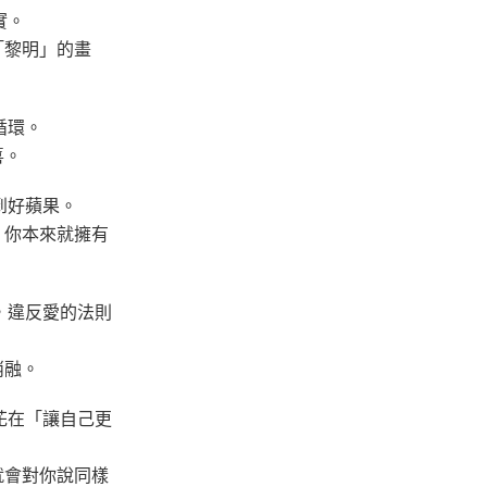
實。
「黎明」的畫
循環。
喜。
到好蘋果。
，你本來就擁有
，違反愛的法則
消融。
花在「讓自己更
就會對你說同樣