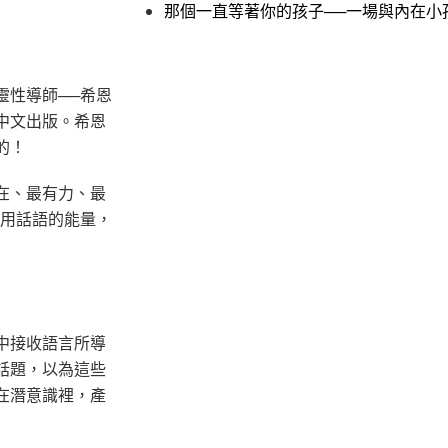
那個一直等著你的孩子──一場與內在小
靈性導師──希恩
中文出版。希恩
的！
在、最有力、最
使用話語的能量，
中接收語言所導
話題，以為這些
在潛意識裡，產