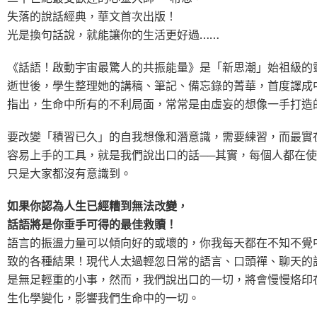
失落的說話經典，華文首次出版！
光是換句話說，就能讓你的生活更好過……
《話語！啟動宇宙最驚人的共振能量》是「新思潮」始祖級的
逝世後，學生整理她的講稿、筆記、備忘錄的菁華，首度譯成
指出，生命中所有的不利局面，常常是由虛妄的想像一手打造
要改變「積習已久」的自我想像和潛意識，需要練習，而最實
容易上手的工具，就是我們說出口的話──其實，每個人都在
只是大家都沒有意識到。
如果你認為人生已經糟到無法改變，
話語將是你垂手可得的最佳救贖！
語言的振盪力量可以傾向好的或壞的，你我每天都在不知不覺
致的各種結果！現代人太過輕忽日常的語言、口頭禪、聊天的
是無足輕重的小事，然而，我們說出口的一切，將會慢慢烙印
生化學變化，影響我們生命中的一切。