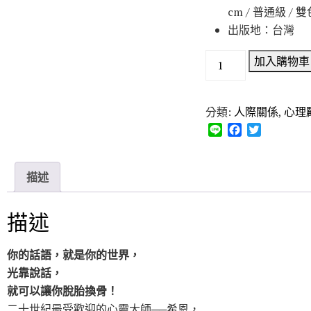
cm / 普通級 / 
出版地：台灣
加入購物車
分類:
人際關係
,
心理
L
F
T
i
a
w
n
c
i
e
e
t
描述
b
t
o
e
o
r
描述
k
你的話語，就是你的世界，
光靠說話，
就可以讓你脫胎換骨！
二十世紀最受歡迎的心靈大師──希恩，