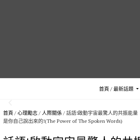
首頁 / 最新話題
首頁
/
心理勵志
/
人際關係
/ 話語!啟動宇宙最驚人的共振能
是你自己說出來的!(The Power of The Spoken Words)