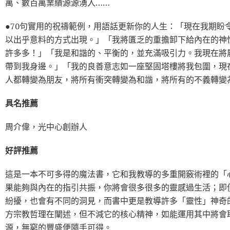
萬、數百萬業績源源湧入……
●70句實用的祝禱範例，用語話更新你的人生：「現在我期盼
以出乎意料的方式出現。」「我將匱乏的重擔卸下給內在的神
許多多！」「我是和諧的、平衡的，並充滿吸引力。我現在將
帶到我身邊。」「我的良善意志如一座堅固塔樓將我包圍，現
人都轉變為朋友，將所有衝突轉變為和諧，將所有的不義轉變
具名推薦
周介偉，光中心創辦人
好評推薦
這是一本不可多得的魔法書，它和我教導的多重開竅術裡的「
果能夠與內在的指引共振，你將會很多很多的靈感過生活；即
紛擾，也會有不同的洞見，而書中更是教導許多「靈性」神奇
方宗教哲理在闡述，但不減它的核心精神，如能運用其中將會
源，無窮的豐盛便隨手可得。