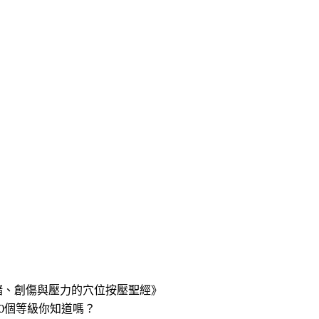
緒、創傷與壓力的穴位按壓聖經》
0個等級你知道嗎？