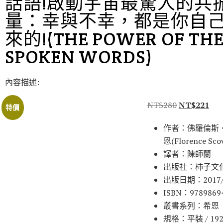
話語!啟動宇宙最驚人的共
量：幸與不幸，都是你自
來的!(THE POWER OF TH
SPOKEN WORDS)
內容描述:
NT$
280
NT$
221
特價
作者：佛羅倫斯
恩(Florence Scov
譯者：陳師蘭
出版社：柿子文
出版日期：2017/
ISBN：9789869
叢書系列：希恩
規格：平裝 / 192頁 