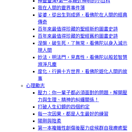
神靈臺灣•第一本親近神明的小百科
我在人間的靈界事件簿
娑婆，從出生到成道，看佛陀在人間的經典
傳奇
百年來最值得珍藏的聖經新約圖畫史詩
百年來最值得珍藏的聖經舊約圖畫史詩
涅槃，破生死，了無常，看佛陀以身入滅示
現人間
妙法，明法門，見真性，看佛陀以般若智慧
滌淨凡塵
度化，行遍十方世界，看佛陀遊化人間的故
事
心理勵志
壓力：你一輩子都必須面對的問題，解開壓
力與生理、精神的糾纏關係！
打破人生幻鏡的四個約定
每一次因果，都是人生最好的練習
陽剛與陰柔
第一本複雜性創傷後壓力症候群自我療癒聖