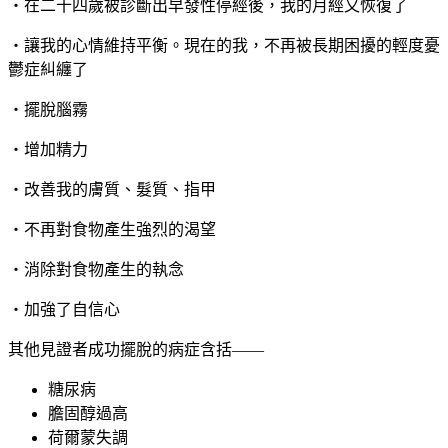
‧在二十四歲被診斷出早發性停經後，我的月經又恢復了
‧讓我的心情維持平衡。現在的我，不再被長期困擾的輕度憂
鬱症糾纏了
‧擺脫腦霧
‧增加精力
‧改善我的膚質、髮質、指甲
‧不再對食物產生強烈的渴望
‧消除對食物產生的執念
‧加強了自信心
其他見證者成功擺脫的病症含括——
糖尿病
膽固醇過高
荷爾蒙失調