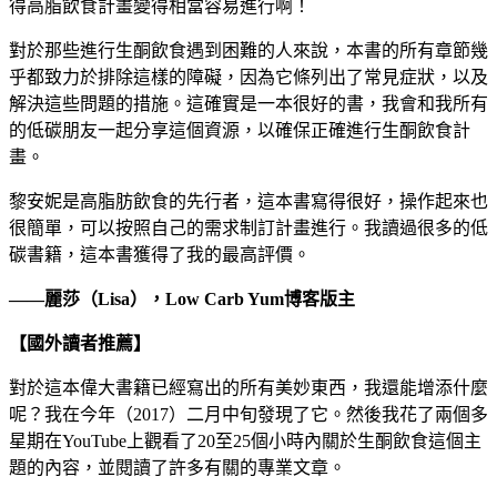
得高脂飲食計畫變得相當容易進行啊！
對於那些進行生酮飲食遇到困難的人來說，本書的所有章節幾
乎都致力於排除這樣的障礙，因為它條列出了常見症狀，以及
解決這些問題的措施。這確實是一本很好的書，我會和我所有
的低碳朋友一起分享這個資源，以確保正確進行生酮飲食計
畫。
黎安妮是高脂肪飲食的先行者，這本書寫得很好，操作起來也
很簡單，可以按照自己的需求制訂計畫進行。我讀過很多的低
碳書籍，這本書獲得了我的最高評價。
——麗莎（
Lisa
）
，
Low Carb Yum
博客
版主
【國外讀者推薦】
對於這本偉大書籍已經寫出的所有美妙東西，我還能增添什麼
呢？我在今年（2017）二月中旬發現了它。然後我花了兩個多
星期在YouTube上觀看了20至25個小時內關於生酮飲食這個主
題的內容，並閱讀了許多有關的專業文章。