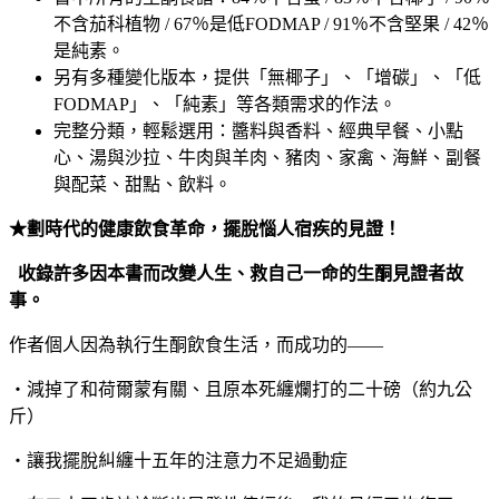
不含茄科植物 / 67％是低FODMAP / 91％不含堅果 / 42％
是純素。
另有多種變化版本，提供「無椰子」、「增碳」、「低
FODMAP」、「純素」等各類需求的作法。
完整分類，輕鬆選用：醬料與香料、經典早餐、小點
心、湯與沙拉、牛肉與羊肉、豬肉、家禽、海鮮、副餐
與配菜、甜點、飲料。
★劃時代的健康飲食革命，
擺脫惱人宿疾的見證！
收錄許多因本書而改變人生、救自己一命的生酮見證者故
事。
作者個人因為執行生酮飲食生活，而成功的——
‧減掉了和荷爾蒙有關、且原本死纏爛打的二十磅（約九公
斤）
‧讓我擺脫糾纏十五年的注意力不足過動症