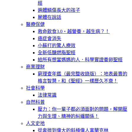
經
遍體鱗傷長大的孩子
屍體在說話
醫療保健
救命飲食3.0‧越營養，越生病？！
癌症會消失
小蘇打的驚人療效
全新低醣燃脂聖經
給所有想當媽媽的人．科學實證養卵聖經
商業理財
窮理查年鑑（最完整收錄版）：地表最賣的
格言智慧，和《聖經》一樣歷久不衰！
社會科學
法律常識
自然科普
壓力：你一輩子都必須面對的問題，解開壓
力與生理、精神的糾纏關係！
人文史地
從卑微到偉大的斜槓偉人富蘭克林