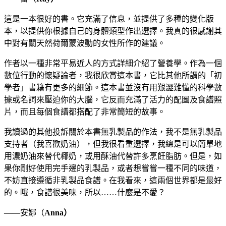
這是一本很好的書。它充滿了信息，並提供了多種的變化版
本，以提供你根據自己的身體類型作出選擇。我真的很感謝其
中對有關天然荷爾蒙波動的女性所作的建議。
作者以一種非常平易近人的方式詳細介紹了營養學。作為一個
數位行動的懷疑論者，我很欣賞這本書，它比其他所謂的「初
學者」書籍有更多的細節。這本書並沒有用艱澀難懂的科學數
據或名詞來壓迫你的大腦，它反而充滿了活力的配圖及食譜照
片，而且每個食譜都搭配了非常簡短的故事。
我讀過的其他投訴關於本書無乳製品的作法，我不是無乳製品
支持者（我喜歡奶油），但我很看重選擇，我總是可以簡單地
用濃奶油來替代椰奶，或用酥油代替許多烹飪脂肪。但是，如
果你剛好使用完手邊的乳製品，或者想嘗嘗一種不同的味道，
不妨直接遵循非乳製品食譜。在我看來，這兩個世界都是最好
的。哦，食譜很美味，所以……什麼是不愛？
——安娜（
Anna
）