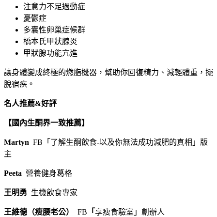
注意力不足過動症
憂鬱症
多囊性卵巢症候群
橋本氏甲狀腺炎
甲狀腺功能亢進
讓身體變成終極的燃脂機器，幫助你回復精力、減輕體重，擺
脫宿疾。
名人推薦&好評
【國內生酮界一致推薦】
Martyn
FB「了解生酮飲食-以及你無法成功減肥的真相」版
主
Peeta
營養健身葛格
王明勇
生機飲食專家
王維德（瘦腰老公）
FB
「
享瘦食驗室」創辦人