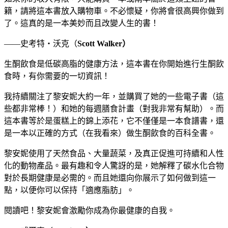
籍，請將這本書放入購物車。不必懷疑，你將會很高興你做到
了。這真的是一本美妙而且改變人生的書！
——史考特‧沃克（
Scott Walker
）
生酮飲食是低碳高脂的健康方法，這本書在你開始進行生酮飲
食時，有你需要的一切資訊！
我持續關注了黎安妮大約一年，並購買了她的一些電子書（這
些都非常棒！）和她的每週膳食計畫（對我非常有幫助）。而
這本書等於是蛋糕上的錦上添花，它不僅僅是一本食譜書，還
是一本以正確的方式（在我看來）做生酮飲食的百科全書。
黎安妮使用了天然食品、大量蔬菜，及真正促進可持續和人性
化的動物產品。最有趣和令人驚訝的是，她解釋了碳水化合物
對於長期健康是必需的。而且她還向你展示了如何做到這一
點，以便你可以保持「適應脂肪」。
閱讀吧！黎安妮會激勵你成為你最健康的自我。