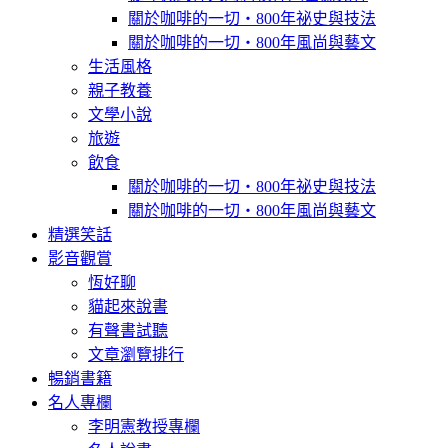
關於咖啡的一切‧800年祕史與技法
關於咖啡的一切‧800年風尚與藝文
生活風格
親子教養
文學小說
旅遊
飲食
關於咖啡的一切‧800年祕史與技法
關於咖啡的一切‧800年風尚與藝文
精選笑話
影音觀賞
恆好聊
貓起來說書
有聲書試聽
文章瀏覽排行
暢銷書籍
名人專欄
李明憲教授專欄