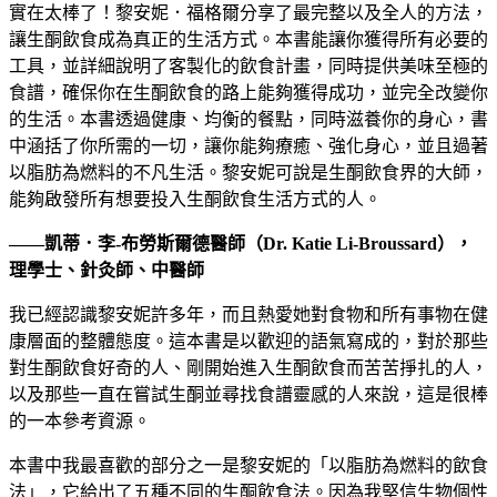
實在太棒了！黎安妮．福格爾分享了最完整以及全人的方法，
讓生酮飲食成為真正的生活方式。本書能讓你獲得所有必要的
工具，並詳細說明了客製化的飲食計畫，同時提供美味至極的
食譜，確保你在生酮飲食的路上能夠獲得成功，並完全改變你
的生活。本書透過健康、均衡的餐點，同時滋養你的身心，書
中涵括了你所需的一切，讓你能夠療癒、強化身心，並且過著
以脂肪為燃料的不凡生活。黎安妮可說是生酮飲食界的大師，
能夠啟發所有想要投入生酮飲食生活方式的人。
——凱蒂．李-布勞斯爾德醫師（Dr. Katie Li-Broussard），
理學士、針灸師、中醫師
我已經認識黎安妮許多年，而且熱愛她對食物和所有事物在健
康層面的整體態度。這本書是以歡迎的語氣寫成的，對於那些
對生酮飲食好奇的人、剛開始進入生酮飲食而苦苦掙扎的人，
以及那些一直在嘗試生酮並尋找食譜靈感的人來說，這是很棒
的一本參考資源。
本書中我最喜歡的部分之一是黎安妮的「以脂肪為燃料的飲食
法」，它給出了五種不同的生酮飲食法。因為我堅信生物個性