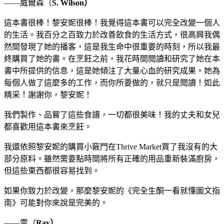
——威爾森（
S. Wilson
）
這本書很棒！黎安妮很棒！我覺得這本書可以完全改變一個人
的生活。我百分之百致力於改善飲食的生活方式，很高興我偶
然間發現了她的播客，這是我生命中很重要的時刻，所以我最
終購買了她的書。在烹飪之前，我花時間閱讀和研究了她在本
書中所提供的信息，這是她傾注了大量心血的研究成果。她為
每個人做了這麼多的工作，而你所要做的，就只是閱讀！如此
精采！謝謝你，黎安妮！
我們製作、品嘗了這些食譜，一切都很美味！我的丈夫和女兒
都喜歡用這本書來烹飪。
我還依照黎安妮的購買小竅門在Thrive Market買了我沒有的大
部分原料。雖然需要點時間將所有正確的用品重新裝滿廚房，
但這些東西都很容易找到。
如果你致力於改變，那麼黎安妮的《完全生酮一看就懂圖文指
南》可能對你來說是完美的。
——雷（
Ray
）