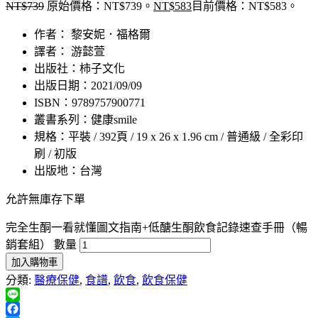
NT$
739
原始價格：NT$739。
NT$
583
目前價格：NT$583。
作者： 黎安妮．福格爾
譯者： 游懿萱
出版社：柿子文化
出版日期：2021/09/09
ISBN：9789757900771
叢書系列：健康smile
規格：平裝 / 392頁 / 19 x 26 x 1.96 cm / 普通級 / 全彩印
刷 / 初版
出版地：台灣
允許無庫存下單
完全生酮一看就懂圖文指南+低醣生酮飲食記錄速查手冊（暢
銷套組） 數量
加入購物車
分類:
醫療保健
,
食譜
,
飲食
,
飲食保健
Line