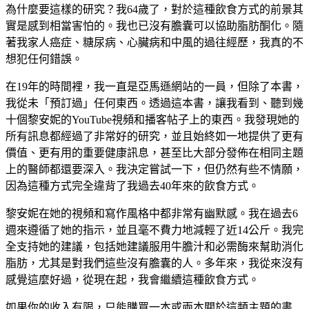
為什麼要這樣的研究？我64歲了，對於這種飲食方式的前景其
實是感到相當害怕的。我也已沒有膽囊可以協助脂肪酮化。隨
著我家人癌症、糖尿病、心臟病和中風的過往經歷，我真的不
想犯任何錯誤。
在19年的時間裡，我一直是亞馬遜網站的一員，但除了本書，
我從未「預訂過」任何東西。透過這本書，讓我看到、聽到幾
十個黎安妮的YouTube視頻和播客帖子上的東西。我發現她的
所有訊息都經過了非常好的研究，並且始終如一地提供了更有
價值、更有用的重要健康訊息，甚至比大部分發佈在相同主題
上的醫師都還要深入。我決定嘗試一下，但仍然有些不情願，
因為這種方式完全違背了我過去40年來的飲食方式。
黎安妮在她的視頻和寫作風格中都非常有幽默感。我在過去6
週來遵循了她的指示，並且毫不費力地減輕了近14公斤。我完
全支持她的建議，包括她建議服用牛膽汁和必需酶來幫助消化
脂肪，尤其是對我們這些沒有膽囊的人。多年來，我從來沒有
感覺這麼好過，從現在起，我會繼續這種飲食方式。
如果你的收入有限，只能購買一本或兩本關於這類主題的書