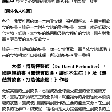
薛維中
整合身心健康研究與推廣者∕FB「酮樂會」版主
【國外名人推薦】
各位，我要推薦給你一本由黎安妮．福格爾撰寫，有關生酮飲
食的好書。這是一本附有食譜的難得好書，當然，就是低碳水
化合物、低糖、富含好的膽固醇及膳食纖維的食譜，還有對我
而言更重要的無麩質飲食。
這是一本佳評如潮的好書，你一定會喜歡，而且依食譜調理出
來的食物相當可口美味喔，所以請好好享受一番吧！
——大衛．博瑪特醫師（Dr. David Perlmutter），
國際暢銷書《無麩質飲食，讓你不生病！》及《無
麩質飲食，打造健康腦！》作者
低碳高脂的生酮飲食，已經成為全球最受歡迎的營養健康方
式，重點在於攝取真正的全食物，就能讓你的身體從原本燃燒
糖的狀態，變成使用脂肪與酮體作為主要的能量來源。在生酮
飲食的社群中，黎安妮．福格爾是大力提倡健康生酮飲食的主