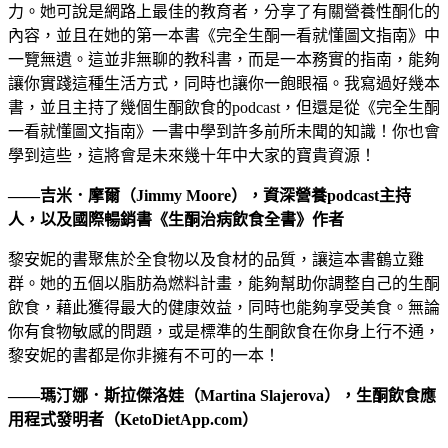
力。她可說是網路上最佳的教育者，分享了有關營養性酮化的
內容，並且在她的第一本書《完全生酮一看就懂圖文指南》中
一覽無遺。這並非無聊的教科書，而是一本務實的指南，能夠
讓你實踐這種生活方式，同時也讓你一飽眼福。我寫過好幾本
書，並且主持了幾個生酮飲食的podcast，但還是從《完全生酮
一看就懂圖文指南》一書中學到許多前所未聞的知識！你也會
學到這些，這將會是未來幾十年中大家的寶貴資源！
——吉米．摩爾（Jimmy Moore），資深營養podcast主持
人，以及國際暢銷書《生酮治病飲食全書》作者
黎安妮的書聚焦於全食物以及食材的品質，讓這本書鶴立雞
群。她的五個以脂肪為燃料計畫，能夠幫助你調整自己的生酮
飲食，藉此獲得最大的健康效益，同時也能夠享受美食。無論
你有食物敏感的問題，或是標準的生酮飲食在你身上行不通，
黎安妮的書都是你非擁有不可的一本！
——瑪汀娜．斯拉傑洛娃（Martina Slajerova），生酮飲食應
用程式發明者（KetoDietApp.com）