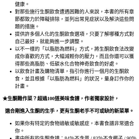
健康。
對那些施行生酮飲食遭遇困難的人來說，本書的所有章
節都致力於障礙排除，並列出常見症狀以及解決這些問
題的措施。
提供許多個人化的生酮飲食選項，只要了解哪種方式對
自己最好，就能夠進一步調整。
以不一樣的「以脂肪為燃料」方式，將生酮飲食法改變
成你喜歡的方式，大幅減輕你的壓力，而且你還可以獲
得那些高脂肪、低碳水化合物神奇飲食的好處。
以飲食計畫及購物清單，指引你進行一個月的生酮飲
食，並且根據「以脂肪為燃料」的狀況，量身訂作你的
計畫。
★生酮難作菜？超過
100
道美味食譜，
作者獨家
設計，
適合
剛
進入生酮的
生手
，更有
生酮老手不可或缺的新菜單。
如果你有特定的食物過敏或敏感症，本書食譜非常適合
你。
書中所有的生酮食譜：84％不含蛋 / 83％不含椰子 / 90％