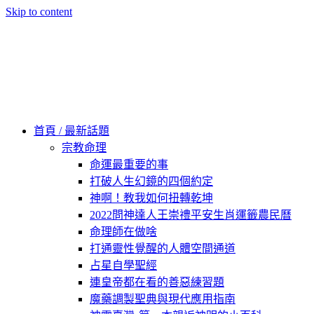
Skip to content
60秒看新世界
柿子文化
首頁 / 最新話題
宗教命理
命運最重要的事
打破人生幻鏡的四個約定
神啊！教我如何扭轉乾坤
2022問神達人王崇禮平安生肖運籤農民曆
命理師在做啥
打通靈性覺醒的人體空間通道
占星自學聖經
連皇帝都在看的善惡練習題
魔藥調製聖典與現代應用指南