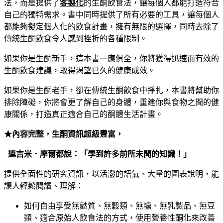
法，而是提供了
客製化
的生酮飲食法，讓每個人都能打造符合
自己的獨特需求。書中同時提供了所有必要的工具，讓每個人
都能夠擬定個人化的飲食計畫，擁有無限的選擇，同時去除了
傳統生酮飲食令人感到挫折的各種限制。
如果你是生酮新手，這本書一應俱全，你將獲得迅速而有效的
生酮飲食建議，取得渴望已久的健康成效。
如果你是生酮老手，卻在傳統生酮飲食中掙扎，本書將幫助你
排除障礙，你將會更了解自己的身體，重建你與食物之間的健
康關係，打造真正適合自己的酮體生活計畫。
★內容完整，生酮資訊超級豐富，
連吉米．摩爾都說：「
學到許多前所未聞的知識！」
提供全面性的研究資訊，以活潑的語氣、大量的圖表說明，能
讓人輕鬆閱讀、理解：
如何自由享受無麩質、無穀類、無糖、無乳製品、無豆
類、適合原始人飲食法的方式，使用營養性酮化來改善