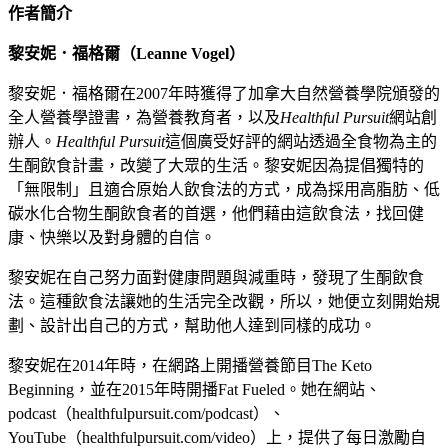
作者簡介
黎安妮．福格爾（
Leanne Vogel
）
黎安妮．福格爾在2007年時獲得了加拿大自然營養學院頒發的
全人營養學證書，為營養教育者，以及
Healthful Pursuit
網站創
辦人。
Healthful Pursuit
這個廣受好評的網站透過全食物為主的
生酮飲食計畫，改變了大眾的生活。黎安妮因為提倡獨特的
「無限制」且適合原始人飲食法的方式，成為採用高脂肪、低
碳水化合物生酮飲食者的首選，他們藉由這飲食法，找回健
康、快樂以及對身體的自信。
黎安妮在自己努力面對健康問題與減重時，發現了生酮飲食
法。這種飲食法讓她的生活完全改觀，所以，她便立刻開始規
劃、設計出自己的方式，幫助他人達到同樣的成功。
黎安妮在2014年時，在網路上開播營養節目The Keto
Beginning，並在2015年時開播Fat Fueled。她在網站、
podcast（healthfulpursuit.com/podcast）、
YouTube（healthfulpursuit.com/video）上，提供了每日激勵自