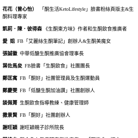
花花（曾心怡）
「酮生活KetoLifestyle」臉書粉絲頁版主&生
酮料理專家
凱莉．陳．彼得森
《生酮東方味》作者和生酮飲食推廣者
愛
姐
FB「艾麗絲生酮筆記」創辦人&生酮美魔女
張誠徽
中華低醣生酮推廣協會理事長
葉佐馬夋
FB臉書「生酮飲食」社團團長
鄭匡寓
FB「酮好」社團管理員及生酮運動員
鄭慶雯
FB「低醣生酮加油讚」社團創辦人
談佩菁
生酮飲食指導教練、健康管理師
撒景賢
FB「酮好」社團創辦人
謝旺穎
謝旺穎親子診所院長