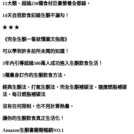
11
大類、超過
250
種食材巨量營養全都錄，
14
天自我飲食記錄生酮不漏勾！
★
★
★
《完全生酮一看就懂圖文指南》
可以
學到許多前所未聞的知識！
3
年內引導超過500萬人成功進入生酮飲食生活！
5
種量身訂作的生酮飲食方法，
經典生酮法‧打氣生酮法‧完全生酮補碳法‧適應燃脂補碳
法‧每日燃脂補碳法
沒有任何限制，也不用計算熱量，
讓你的生酮飲食真正生活化！
Amazon
生酮書籍類暢銷NO.1