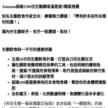
Amazon
超過1500位生酮讀者滿意度5顆星推薦
知名生酮飲食作家
吉米．摩爾
極力讚揚：
「
學到許多前所未聞
的知識！」
國內外生酮新手、老手一致讚揚、取材！
生酮飲食缺一不可的健康拼圖
五個28天的生酮飲食計畫，打造自己的生酮生活
讓生酮飲食變得輕而易舉的工具，包括明確的購物指
南、適當/不適當的食物清單、取代易造成過敏的替代食
材、減少發炎的訣竅等等
超過100道健康美味的全食物食譜，幫助你的身體燃燒脂
肪
全彩圖文，表格、比例數據明確，食譜變化版本多樣化
《完全生酮一看就懂圖文指南》並非採取「一體適用」的做