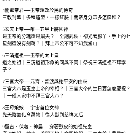
4關聖帝君──玉帝還政於民的傳奇
三教封聖｜多種造型，一樣紅臉｜關帝身分眾多怎麼拜？
5玄天上帝──唯一五星上將國神
是玉帝的分魂還是屠夫？｜全副武裝，卻光著腳丫，手上的七
星劍還沒有劍鞘？｜拜上帝公不可不知武當山
6三清道祖──玉帝的太上皇
道之始祖｜三清道祖形象的同與不同｜祭祝三清道祖不拜李
子？
7三官大帝──元宵、普渡與謝平安的由來
三官大帝是玉皇上帝的宰相？｜三官大帝的生日要怎麼慶祝？
｜一般人家中不拜三官大帝？
8王母娘娘──宇宙首位女神
先天陰氣化育萬物｜從人獸到慈祥太后
9盤古、伏羲、神農──穿著獸皮的始祖先皇