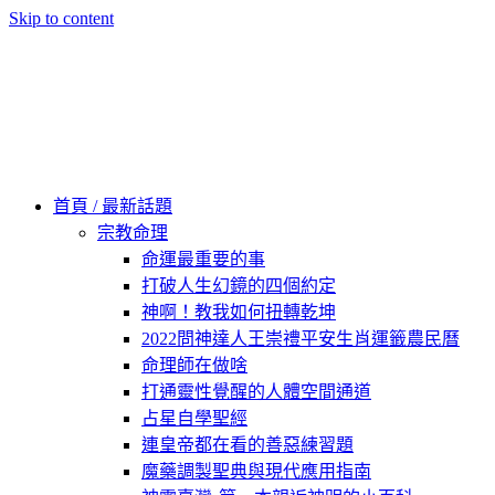
Skip to content
60秒看新世界
柿子文化
首頁 / 最新話題
宗教命理
命運最重要的事
打破人生幻鏡的四個約定
神啊！教我如何扭轉乾坤
2022問神達人王崇禮平安生肖運籤農民曆
命理師在做啥
打通靈性覺醒的人體空間通道
占星自學聖經
連皇帝都在看的善惡練習題
魔藥調製聖典與現代應用指南