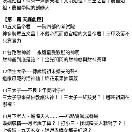
漢魂始祖，神來一斧闢天地｜文明始祖，三皇之首｜農醫始
祖，農醫學院的創辦人
【第二篇 天庭能臣】
10五文昌帝君──一院四部的考試院
神多勢眾五文昌｜不戴帝冠而戴官帽的文昌帝君｜三甲及第不
只靠實力
11各路財神爺──永遠最受歡迎的神明
財神爺到底是誰？｜金光閃閃的財神廟與財神祭拜
12保生大帝──傳說媽祖未婚夫的醫神
道家風範的活神仙｜鮮花素果抽藥籤
13三太子──不良少年變囝仔神
三太子原來是佛教護法神！｜三太子＝紅孩兒？｜哪吒祖廟在
哪裡？
14月下老人、城隍夫人……──巧點鴛鴦成眷屬
婚姻感情──月老說了算？｜打小三，找城隍夫人就對了？｜
七娘媽、九天玄女、嫦娥與織女都是紅娘？