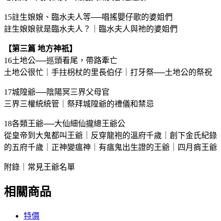
15註生娘娘、臨水夫人等──唱搖嬰仔歌的婆姐們
註生娘娘就是臨水夫人？｜臨水夫人與祂的婆姐們
【第三篇 地方神祇】
16土地公──巡頭看尾，帶路牽亡
土地公很忙｜手拄枴杖的里長伯仔｜打牙祭──土地公的祭祝
17城隍爺──陰陽冥三界父母官
三界三權統統管｜祭拜城隍爺的禮儀和禁忌
18各類王爺──大仙細仙攏總王爺公
從皇帝到大鬼都叫王爺｜反穿龍袍的溫府千歲｜創下金氏紀錄
的五府千歲｜正神變瘟神｜有瘟鬼出生證的王爺｜四月痟王爺
附錄｜常見王爺名單
相關商品
特價