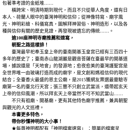
包著準考證的金紙堆……
橫跨宋、明清時期到現代，而且不只從華人角度，還有日
本人、荷蘭人眼中的臺灣神明和信仰；從神像特寫、廟宇風
光、神明彩繪、科儀寫真，圖解拜神習俗、神明造形，以及各
種與信仰有關的歷史見證，再發現被遺忘的傳統……。
逾100座神明寺廟推薦和速寫，
朝聖之路這樣排！
臺灣最早祀奉玉皇上帝的臺南開基玉皇宮已經有三百四十
多年的歷史了；臺南赤山龍湖巖是觀音菩薩在臺最早的開基道
場，據說還是「天地會」的發源地；愈夜愈美的臺灣護聖宮是
全世界唯一由玻璃打造而成的廟宇，是文創和媽祖信仰的現代
結合；全臺香火最盛的恩主公廟，是2015獲網友票選最靈驗寺
廟第一名的臺北行天宮；張三豐不只創立武當派，還帶起玄天
上帝的信仰風潮，所以拜玄天上帝當然不可不知武當山……
不只有祖廟、開基廟，更有其他特色廟宇推薦，兼具朝聖
與觀光的人文巡禮。
本書更多特色，
帶你秒懂神明的大小事！
★每尊神明都配有「神明檔案速寫」 ：簡單的檔案呈