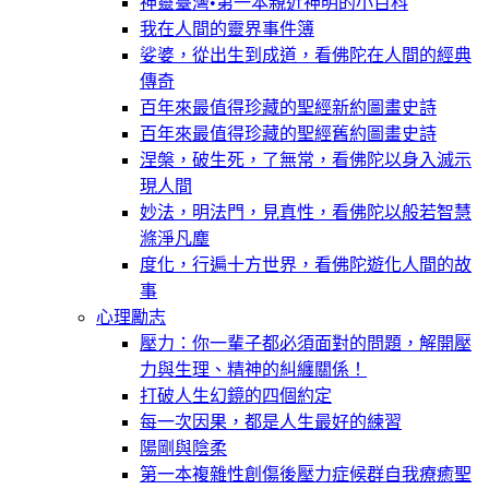
神靈臺灣•第一本親近神明的小百科
我在人間的靈界事件簿
娑婆，從出生到成道，看佛陀在人間的經典
傳奇
百年來最值得珍藏的聖經新約圖畫史詩
百年來最值得珍藏的聖經舊約圖畫史詩
涅槃，破生死，了無常，看佛陀以身入滅示
現人間
妙法，明法門，見真性，看佛陀以般若智慧
滌淨凡塵
度化，行遍十方世界，看佛陀遊化人間的故
事
心理勵志
壓力：你一輩子都必須面對的問題，解開壓
力與生理、精神的糾纏關係！
打破人生幻鏡的四個約定
每一次因果，都是人生最好的練習
陽剛與陰柔
第一本複雜性創傷後壓力症候群自我療癒聖