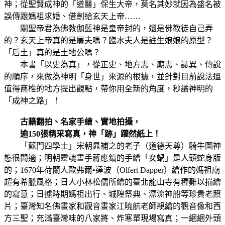
神；從聖賢成神的「道醫」保生大帝，莫名其妙就因為盛名被
誤傳跟媽祖求婚、借劍給玄天上帝……
關聖帝君為佛教伽藍神是皇帝封的，還是佛教徒自己弄
的？玄天上帝真的是屠夫嗎？臨水夫人是註生娘娘的原型？
「后土」真的是土地公嗎？
本書「以史為真」，從正史、地方志、廟志、誌異、傳說
的順序，來做為神明「身世」來源的根據，並針對目前說法還
值得商椎的地方提出觀點，帶你用全新的角度，秒讀神明的
「成神之路」！
古籍翻拍、名家手繪、實地拍攝，
逾150張精采寫真，神「跡」躍然紙上！
「蘇門四學士」宋朝晁補之的老子（道德天尊）騎牛圖神
態很閒適；明朝靈魂畫手蔣應鎬的手繪「女蝸」是人頭蛇身版
的；1670年荷蘭人歐弗爾•達波（Olfert Dapper）繪作的媽祖廟
超有希臘風格；日人小林松儒所繪的臺北龍山寺有種難以描繪
的寫意；日據時期媽祖出行、城隍祭典、漂流神船等珍貴老照
片；臺灣知名佛畫家和觀音畫家江曉航老師親繪的觀音像和西
方三聖；充滿臺灣味的八家將、炸寒單現場寫真；一綑綑外頭