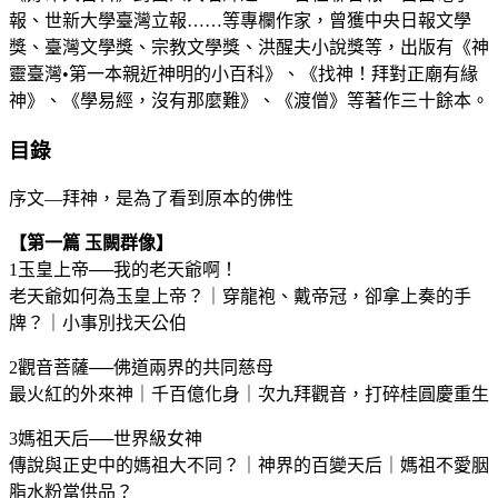
報、世新大學臺灣立報……等專欄作家，曾獲中央日報文學
獎、臺灣文學獎、宗教文學獎、洪醒夫小說獎等，出版有《神
靈臺灣•第一本親近神明的小百科》、《找神！拜對正廟有緣
神》、《學易經，沒有那麼難》、《渡僧》等著作三十餘本。
目錄
序文—拜神，是為了看到原本的佛性
【第一篇 玉闕群像】
1玉皇上帝──我的老天爺啊！
老天爺如何為玉皇上帝？｜穿龍袍、戴帝冠，卻拿上奏的手
牌？｜小事別找天公伯
2觀音菩薩──佛道兩界的共同慈母
最火紅的外來神｜千百億化身｜次九拜觀音，打碎桂圓慶重生
3媽祖天后──世界級女神
傳說與正史中的媽祖大不同？｜神界的百變天后｜媽祖不愛胭
脂水粉當供品？