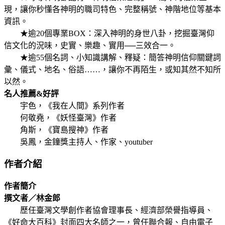
現，讓你秒懂各神明的職司特色、完整稱號、神階地位等基本
資訊。
★逾20個專業BOX：深入神明的身世八卦，挖掘臺灣仰
信文化的況味，史實、樂趣、實用──三效合一。
★逾55個名詞、小知識講解、釋疑：簡答神明信仰關鍵詞
彙、儀式、地名、俗語……，讓你不再陌生，或知其然不知所
以然。
名人推薦&好評
宇色，《我在人間》系列作者
何敬堯，《妖怪臺灣》作者
角斯，《寶島搜神》作者
吳鳳，金鐘獎主持人、作家、youtuber
作者介紹
作者簡介
撰文者／林金郎
歷任臺灣文學創作者協會理事長、經濟部榮譽指導員、
《好命大百科》封面四大名師之一，曾任聯合報、自由電子