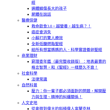
經
遍體鱗傷長大的孩子
屍體在說話
醫療保健
救命飲食3.0‧越營養，越生病？！
癌症會消失
小蘇打的驚人療效
全新低醣燃脂聖經
給所有想當媽媽的人．科學實證養卵聖經
商業理財
窮理查年鑑（最完整收錄版）：地表最賣的
格言智慧，和《聖經》一樣歷久不衰！
社會科學
法律常識
自然科普
壓力：你一輩子都必須面對的問題，解開壓
力與生理、精神的糾纏關係！
人文史地
從卑微到偉大的斜槓偉人富蘭克林