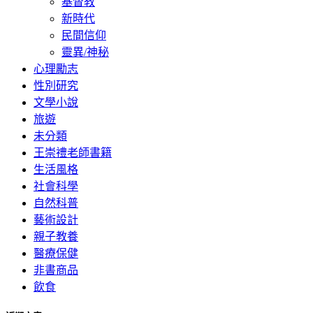
基督教
新時代
民間信仰
靈異/神秘
心理勵志
性別研究
文學小說
旅遊
未分類
王崇禮老師書籍
生活風格
社會科學
自然科普
藝術設計
親子教養
醫療保健
非書商品
飲食