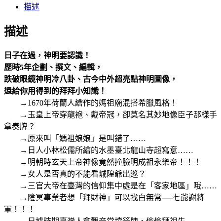
描述
描述
日子在過，神明要認識！
歷時5年企劃、撰文、編輯，
跌破眼鏡神明冷八卦、古今中外超亮點神明圖像，
還給你用得到的拜拜小知識！
→1670年荷蘭人繪作的媽祖廟混搭希臘風格！
→玉皇上帝穿龍袍、戴帝冠，卻莫名其妙地像臣子那樣手
拿奏牌？
→原來叫「媽祖娘娘」是叫錯了……
→日人小林松儒所繪的水墨臺北龍山寺超寫意……
→明朝時玄天上帝神像竟然撞臉明成祖永樂帝！！！
→女人是否真的不能看城隍爺出巡？
→三官大帝在臺灣的信仰集中處是在「客家地區」哦……
→陰冥事業者想「拜財神」可以找白無常──七爺謝將
軍！！！