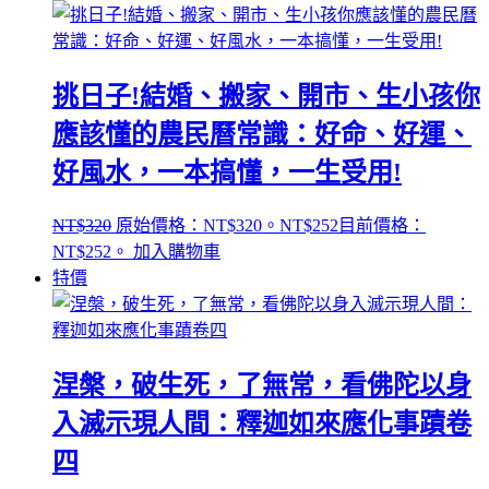
挑日子!結婚、搬家、開市、生小孩你
應該懂的農民曆常識：好命、好運、
好風水，一本搞懂，一生受用!
NT$
320
原始價格：NT$320。
NT$
252
目前價格：
NT$252。
加入購物車
特價
涅槃，破生死，了無常，看佛陀以身
入滅示現人間：釋迦如來應化事蹟卷
四