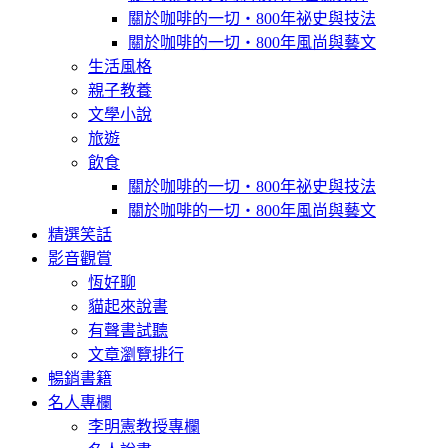
關於咖啡的一切‧800年祕史與技法
關於咖啡的一切‧800年風尚與藝文
生活風格
親子教養
文學小說
旅遊
飲食
關於咖啡的一切‧800年祕史與技法
關於咖啡的一切‧800年風尚與藝文
精選笑話
影音觀賞
恆好聊
貓起來說書
有聲書試聽
文章瀏覽排行
暢銷書籍
名人專欄
李明憲教授專欄