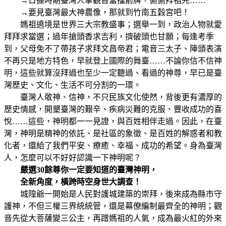
→日據時期臺灣人拿觀音當擋箭牌，偷偷拜祖先……
→要見臺灣最大神農像，那就到竹南五穀宮吧！
媽祖遶境是世界三大宗教盛事；選舉一到，政治人物就愛
拜拜求當選；過年搶頭香求吉利，擠破頭也甘願；每逢考季
到，父母免不了帶孩子求拜文昌帝君；電音三太子、陣頭表演
不再只是地方特色，早就登上國際的舞臺……不論你信不信神
明，這些就算沒拜過也至少一定聽過、看過的神尊，早已是臺
灣歷史、文化、生活不可分割的一環。
臺灣人敬神、信神，不只民族文化使然，背後更有濃厚的
歷史情感，開墾臺灣的艱辛、疾病災難的克服、豐收成功的喜
悅……這些，神明都一一見證，與百姓相伴走過。因此，在臺
灣，神明是精神的依託、是社區的象徵、是百姓的解惑者和教
化者，還給了我們平安、療癒、幸福、成功的希望。身為臺灣
人，怎麼可以不好好認識一下神明呢？
嚴選30餘尊你一定要知道的臺灣神明，
全新角度，橫跨時空身世大調查！
城隍爺一開始是人民對護城建築的崇拜，後來成為縣市守
護神，不但三權三界統統管，還是幕僚編制最齊全的神明；觀
音先從大菩薩變三公主，再蹭媽祖的人氣，成為最火紅的外來