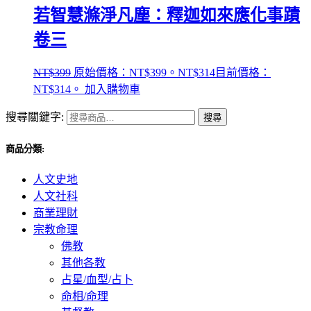
若智慧滌淨凡塵：釋迦如來應化事蹟
卷三
NT$
399
原始價格：NT$399。
NT$
314
目前價格：
NT$314。
加入購物車
搜尋關鍵字:
搜尋
商品分類:
人文史地
人文社科
商業理財
宗教命理
佛教
其他各教
占星/血型/占卜
命相/命理