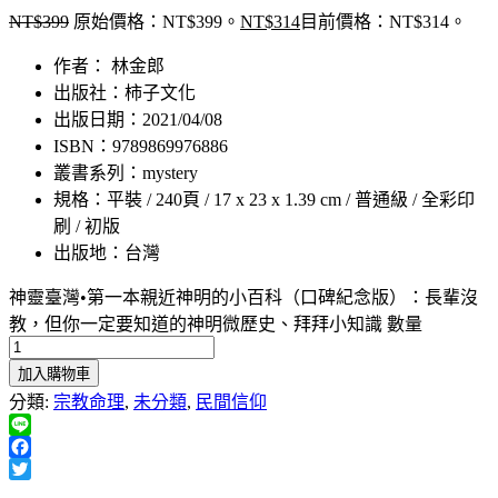
NT$
399
原始價格：NT$399。
NT$
314
目前價格：NT$314。
作者： 林金郎
出版社：柿子文化
出版日期：2021/04/08
ISBN：9789869976886
叢書系列：mystery
規格：平裝 / 240頁 / 17 x 23 x 1.39 cm / 普通級 / 全彩印
刷 / 初版
出版地：台灣
神靈臺灣•第一本親近神明的小百科（口碑紀念版）：長輩沒
教，但你一定要知道的神明微歷史、拜拜小知識 數量
加入購物車
分類:
宗教命理
,
未分類
,
民間信仰
Line
Facebook
Twitter