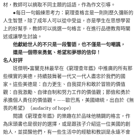
材，教師可以摘取不同主題的話語，作為作文引導。
●每日一句鍛練思考力：窮理查格言是一則則歷久彌新的
人生智慧，除了成年人可以從中受益，亦是學生在思想學習
上的好幫手，教師可以挑選一句格言，在進行品德教育時闡
述或讓學生討論。
他獻給世人的不只是一段警語，也不僅是一句嘲諷，
還是一個帶來勇氣、希望和夢想的信仰！
名人好評
班傑明•富蘭克林最早在《窮理查年鑑》中推廣的所有那
些樸實的美德，持續鼓舞著一代又一代人盡忠於我們的國
家。這些美德是：自力更生、自我提升和敢於冒險的價值
觀：自我激勵、自律自制和努力工作的價值觀；節儉和勇於
承擔個人責任的價值觀。——歐巴馬，美國總統，出自於《無
畏的希望》（audacity of hope）
閱讀《窮理查年鑑》的樂趣在於品味他精闢的格言，作
為床頭書也是很好的選擇，或是跟孩子介紹這一位美國的創
始人，並提醒他們，有一些生活中的經驗和教訓是永遠不會