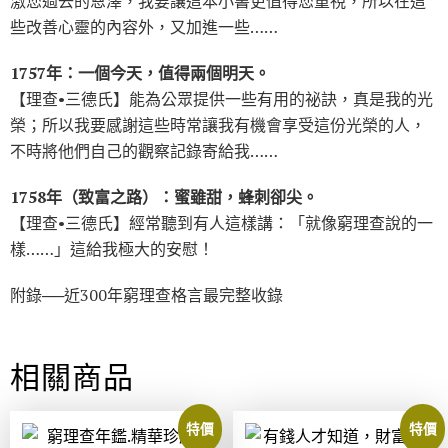
激您過去的恩澤，我要讓這本小書更值得您重視，所以在這
些改善心靈的內容外，又加進一些……
1757年：一個今天，值得兩個明天。
【理查•三德氏】能為公眾提供一些有用的祕訣，真是我的光
榮；所以我要感謝這些時常讓我有機會享受這份光榮的人，
不時將他們自己的觀察記錄寄給我……
1758年（致富之路）：蜜雖甜，蜂刺卻尖。
【理查•三德氏】經常聽到有人這樣講：「就像窮理查說的一
樣……」這給我極大的安慰！
附錄──近300年窮理查格言最完整收錄
相關商品
特價
特價