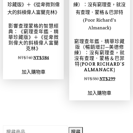
影響查理蒙格的智慧經
典：《窮理查年鑑．精
華珍藏版》＋《從卑微
窮理查年鑑．精華珍藏
到偉大的斜槓偉人富蘭
版（暢銷增訂─美德修
克林》
練）：沒有窮理查，就
NT$
740
NT$
584
沒有查理．蒙格＆巴菲
特(POOR RICHARD’S
ALMANACK)
加入購物車
NT$
380
NT$
299
加入購物車
搜尋