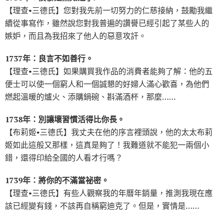
【理查•三德氏】您對我先前一切努力的仁慈接納，鼓勵我繼
續從事寫作，雖然說您對我普遍的讚譽已經引起了某些人的
嫉妒，而且為我招來了他人的惡意攻訐。
1737年：良言不如善行。
【理查•三德氏】如果購買我作品的消費者能夠了解：他的五
便士可以使一個窮人和一個誠懇的好婦人滿心歡喜，為他們
燃起溫暖的爐火、添購鍋碗、斟滿酒杯，那麼……
1738年：別讓壞習慣活得比你長。
【布莉姬•三德氏】我丈夫在他的序言裡頭說，他的太太布莉
姬如此這般又那樣，這真是夠了！我難道就不能犯一兩個小
錯，還得印給全國的人看才行嗎？
1739年：將你的不滿當祕密。
【理查•三德氏】有些人觀察我的年曆年銷量，推測我現在應
該已經變有錢，不該再自稱窮迪克了。但是，實情是……