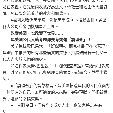
洲的報紙都轉載了它，在英國，人們用大幅紙張翻印，以便
貼在家裡。它先後兩次被譯為法文。傳教士和地主們大量訂
購，免費贈送給貧苦的教友和佃農。」
●被列入哈佛商學院、沃頓商學院MBA推薦書目，美國
各大公司和金融機構奉若圭臬。
改變美國，也改變了世界……
連美國公民入籍考題都要考幾句「窮理查」！
美前總統歐巴馬說：「班傑明•富蘭克林最早在《窮理查
年鑑》中推廣的所有那些樸實的美德，持續鼓舞著一代又一
代人盡忠於我們的國家。」
知名作家大衛•巴里說：「《窮理查年鑑》帶給你很多笑
聲，甚至可能發現自己與窮理查的意見不謀而合，並從中獲
利。」
●「窮理查」的智慧格言，是美國拓荒年代的人民在面對
一無所有的自己、無所適從的未來時，突破現狀、開拓新世
界所遵循的幸福寶典。
●一直到今日，仍有許多成功人士、企業家將之奉為圭
臬。