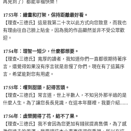
再見到了）都能幸福快樂！
1753年：繪畫和打架，保持距離最好看。
【理查•三德氏】這是我第二十次以此方式向您致意，而我也
有理由往自己臉上貼金，因為我的作品顯然並非不受公眾歡
迎。
1754年：理智一短少，什麼都想要。
【理查•三德氏】寬厚的讀者，我知道你們一直都很期待著序
言，還覺得如果沒有序言就是怠慢了你們。現在有了這篇序
言，希望能對您有用處。
1755年：嚐到甜頭，記得苦頭。
【理查•三德氏】常言道，世上半數人，不知另外那半過的是
什麼人生。為了讓您長長見識，在這本年曆裡，我要介紹……
1756年：虛榮開得了花，結不了果。
【理查•三德氏】我不會因為您更加有錢就提高售價，為了感