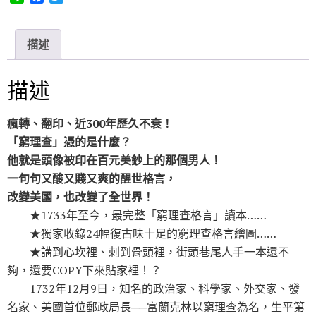
i
a
w
n
c
i
e
e
t
描述
b
t
o
e
o
r
描述
k
瘋轉、翻印、近300年歷久不衰！
「窮理查」憑的是什麼？
他就是頭像被印在百元美鈔上的那個男人！
一句句又酸又賤又爽的醒世格言，
改變美國，也改變了全世界！
★1733年至今，最完整「窮理查格言」讀本……
★獨家收錄24幅復古味十足的窮理查格言繪圖……
★講到心坎裡、刺到骨頭裡，街頭巷尾人手一本還不
夠，還要COPY下來貼家裡！？
1732年12月9日，知名的政治家、科學家、外交家、發
名家、美國首位郵政局長──富蘭克林以窮理查為名，生平第