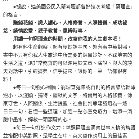
●據說，連美國公民入籍考題都曾好幾次考過「窮理查」
的格言。
賺錢花錢、識人讀心、人格修養、人際禮儀、成功祕
笈、談情說愛、親子教養、思辨時事，
用讀一句窮理查的時間，改寫你我的人生劇本吧！
超有料生命觀察、超有梗妙語金句、超有事中英對照，
書中不只有你我人生旅途中所需要的錦囊妙計、不踩地雷的
生活之道，還非常務實的可以運用於文章、演說、與人的談
天對話中，引經據典，信手捻來，讓你的一筆一語都很有
料！
●每日一句強心補腦：窮理查蒐集或自創的格言諺語輕薄
短小，以淺顯、獨特、幽默的文字，將實用的人格修養、傳
家守世、人際關係、生活提醒、社會批判等建議熔為一爐，
日日一句，看懂一些道理，加強一點心靈免疫力，增添一滴
腹中墨水，解救一顆頹廢的心。
●每日一句打造作文力：精選窮理查洞察世事人情的雋語
並搭配中英對照，是學生在中、英文寫作應用上的最佳素