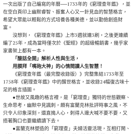
一次出版了自己編寫的年曆──1733年的《窮理查年鑑》，並
在空白頁印上幽默睿智、振奮人心又一針見血的智慧格言，
希望大眾能以輕鬆的方式培養各種美德，並以勤儉創造財
富。
沒想到，《窮理查年鑑》上市3週就連3刷，之後更連續
編了25年，成為當時僅次於《聖經》的超級暢銷書，幾乎家
家書架上都有一本。
「酸話全開」解析人性與生活，
用膜拜「嘴砲大神」的心情閱讀人生智慧！
《窮理查年鑑（最完整收錄版）》完整集結1733年至
1758年《窮理查年鑑》中的醒世格言，並收錄24幅復古味十
足的格言插圖。
●世故又風趣的格言裡，是「窮理查」獨特的世態觀察、
生命思考，幽默中見諷刺，頗有富蘭克林批評時事之風，不
只令人印象深刻，還直搗人心，刺得人邊大喊不要不要，又
捂著胸口也要繼續讀下去。
●富蘭克林塑造的「窮理查」夫婦活靈活現，互相打鬧、