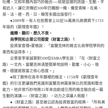
吐槽，又和年曆內容巧妙融合──就是這樣的詼諧、生動、平
易近人，讓它流傳近300年仍獨樹一幟、備受青睞，在美、
英、法、德、西、日、韓等多國出版發行。
●2009年，有人在拍賣會上以近56萬美元高價買下1733
年版的《窮理查年鑑》！
瘋轉、翻印、歷久不衰，
商學院和企業公司都愛〈財富之路〉！
投資家查理•蒙格說：「富蘭克林的格言比商學院學到的
東西有益得多。」
企業家李家誠曾對300位EMBA學生說：「在〈財富之
路〉一文內，富蘭克林清楚簡單地說明，勤奮、小心、儉
樸、穩健是致富之核心態度。」
●除了散佈在各年年曆裡的格言，1758年《窮理查年
鑑》的引言更讓我們見識到富蘭克林厲害無比的思路和整合
能力。他非常巧妙地將25年來自創或引用的格言融合成一篇
生動的演講──〈財富之路〉，功力之深讓人佩服！
●〈財富之路〉甚至被公認為投資致富的經典，「所有美