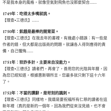
不是我本身的風格，就像空氣對飛魚也沒那麼契合……
1749年：吃得太多嘴就挑。
【理查•三德氏】……
1750年：飢餓是最棒的開胃菜。
【理查•三德氏】在我去年的書裡，有幾處小錯誤：有一些是
作者的錯，但大都是出版商的問題。就讓各人得到應得的責
備，自己懺悔……
1751年：狡詐多計，主要來自沒能力。
【理查•三德氏】讀者們，再會了，善用您的光陰與年曆，因
為您已經知道，根據惠斯頓所言，您最多就只剩下這十六年
了。
1752年：不當的讚辭，是苛刻的諷刺。
【理查•三德氏】同樣地，我還是要祝福所有仁慈的讀者在這
新年裡（真的是新的一個年，因為我們從來沒見過，也不會