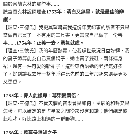
關於富蘭克林的那些事……
聽富蘭克林說窮理查
1733年：清白又無辜，就是最佳的辯
護。
【理查•三德氏】我更冀望購買我這份年度紀事的讀者不只是
當做自己買了一本有用的工具書，更當成自己做了一份善
事……
1734年：正義一去，勇氣就虛。
【理查•三德氏】我的年曆熱賣，使我處世景況日益好轉，我
的妻子總算能為自己買個鍋子，她也買了雙鞋、兩條連身
裙，還有一件可愛的新裙子，這些東西讓她的老脾氣好多
了，好到讓我去年一整年睡得比先前的三年加起來還要更多
又更香。
1735年：偉人能謙卑，尊榮變兩倍。
【理查•三德氏】不管天體的音樂會是如何，星辰的和聲又是
怎樣，可以確定的是占星家之間從來沒有和諧；他們總是彼
此咆哮，好比路上相遇的一群野狗……
1736年：羨慕是無知之子.