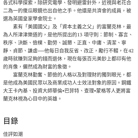
各式科學探索，除研究電學、發明避雷針外，近視與老花合
二為一的傻瓜眼鏡也出自他之手。他還是共濟會的成員，被
選為英國皇家學會院士。
素有「美國國父」及「資本主義之父」的富蘭克林，最
為人所津津樂道的，是他所提出的13 項守則：節制、寡言、
秩序、決斷、儉樸、勤勞、誠懇、正直、中庸、清潔、寧
靜、貞節、謙虛──他每日自我反省、改正，勵行不輟，在42
歲時就賺到足夠的錢而退休，現在每張百元美鈔上都印有他
的肖像，儼然成為財富的象徵。
富蘭克林勤奮、節儉的人格以及對理財的獨到眼光，都
是他成為美國民眾以及商業成功人士效法對象的原因。鋼鐵
大王卡內基、投資大師華倫•巴菲特、查理•蒙格等人更將富
蘭克林視為心目中的英雄。
目錄
佳評如潮