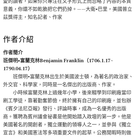
愛的讀者，如果你只專注在文字形式上而忽略了內容的本質
意義，你還不如乾脆把它們扔掉。——大衛•巴里，美國普立
茲獎得主，知名記者、作家
作者介紹
作者簡介
班傑明•富蘭克林Benjamin Franklin（1706.1.17~
1790.04.17）
班傑明•富蘭克林出生於美國波士頓，為著名的政治家、
外交官、科學家，同時是一名傑出的出版商、作家。
小時候富蘭克林上過幾年小學，後來輟學到印刷廠當印
刷工學徒，靠著勤奮節儉，終於擁有自己的印刷廠，並包辦
《賓夕法尼亞報》發行、評論時事，成為一名優秀的出版
商。獲聘為賓州議會祕書是他開始踏入政壇的第一步。他是
美國著名的開創者，獨立運動的領導人之一，並參與《獨立
宣言》和美國憲法等多項重要文件的起草。公務閒暇時則做