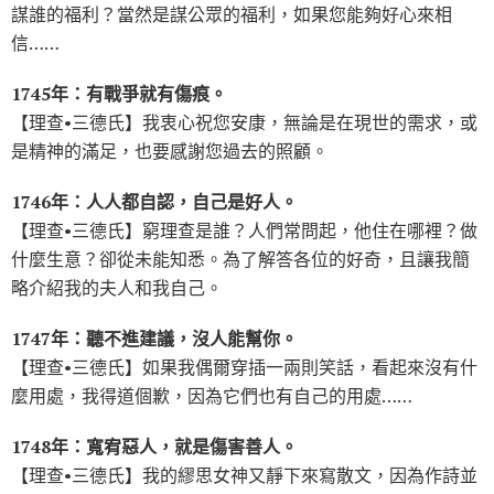
謀誰的福利？當然是謀公眾的福利，如果您能夠好心來相
信……
1745年：有戰爭就有傷痕。
【理查•三德氏】我衷心祝您安康，無論是在現世的需求，或
是精神的滿足，也要感謝您過去的照顧。
1746年：人人都自認，自己是好人。
【理查•三德氏】窮理查是誰？人們常問起，他住在哪裡？做
什麼生意？卻從未能知悉。為了解答各位的好奇，且讓我簡
略介紹我的夫人和我自己。
1747年：聽不進建議，沒人能幫你。
【理查•三德氏】如果我偶爾穿插一兩則笑話，看起來沒有什
麼用處，我得道個歉，因為它們也有自己的用處……
1748年：寬宥惡人，就是傷害善人。
【理查•三德氏】我的繆思女神又靜下來寫散文，因為作詩並