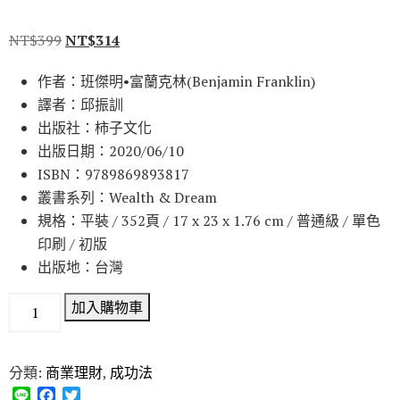
NT$
399
NT$
314
作者：班傑明•富蘭克林(Benjamin Franklin)
譯者：邱振訓
出版社：柿子文化
出版日期：2020/06/10
ISBN：9789869893817
叢書系列：Wealth & Dream
規格：平裝 / 352頁 / 17 x 23 x 1.76 cm / 普通級 / 單色
印刷 / 初版
出版地：台灣
加入購物車
分類:
商業理財
,
成功法
L
F
T