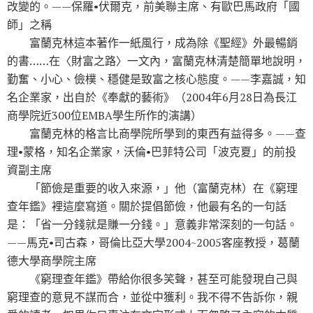
改變的。——保羅•伏爾克，前美聯主席、有歐巴馬政府「國
師」之稱
富蘭克林這本著作一紙風行，成為除《聖經》外最暢銷
的書……在〈財富之路〉一文內，富蘭克林清楚簡單地說明，
勤奮、小心、儉樸、穩健是致富之核心態度。——李嘉誠，知
名企業家，出自於《奉獻的藝術》（2004年6月28日為長江
商學院近300位EMBA學生所作的演講）
富蘭克林的格言比商學院所學到的東西有益得多。——查
理•蒙格，知名企業家，沃倫•巴菲特公司「波克夏」的前投
資副主席
「節儉是重要的收入來源，」他（富蘭克林）在《窮理
查年鑑》裡這麼寫道。關於提倡節儉，他最有名的一句話
是：「省一分錢就是賺一分錢。」意義非常深刻的一句話。
——馬克•司古森，哥倫比亞大學2004~2005客座教授，葛蘭
德大學商學院主席
《窮理查年鑑》帶給你很多笑聲，甚至可能發現自己與
窮理查的意見不謀而合，並從中獲利。我不得不告訴你，親