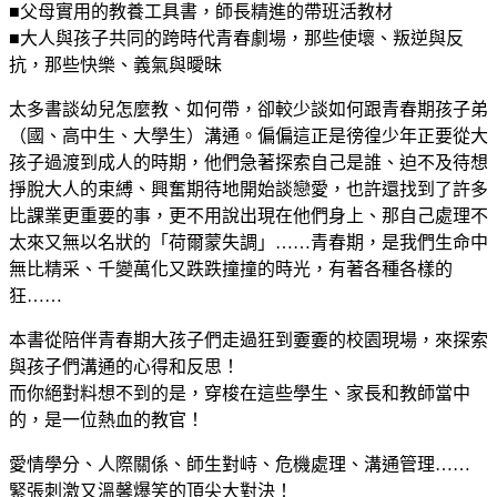
■父母實用的教養工具書，師長精進的帶班活教材
■大人與孩子共同的跨時代青春劇場，那些使壞、叛逆與反
抗，那些快樂、義氣與曖昧
太多書談幼兒怎麼教、如何帶，卻較少談如何跟青春期孩子弟
（國、高中生、大學生）溝通。偏偏這正是徬徨少年正要從大
孩子過渡到成人的時期，他們急著探索自己是誰、迫不及待想
掙脫大人的束縛、興奮期待地開始談戀愛，也許還找到了許多
比課業更重要的事，更不用說出現在他們身上、那自己處理不
太來又無以名狀的「荷爾蒙失調」……青春期，是我們生命中
無比精采、千變萬化又跌跌撞撞的時光，有著各種各樣的
狂……
本書從陪伴青春期大孩子們走過狂到嫑嫑的校園現場，來探索
與孩子們溝通的心得和反思！
而你絕對料想不到的是，穿梭在這些學生、家長和教師當中
的，是一位熱血的教官！
愛情學分、人際關係、師生對峙、危機處理、溝通管理……
緊張刺激又溫馨爆笑的頂尖大對決！