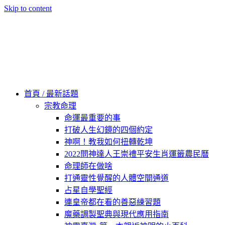
Skip to content
60秒看新世界
柿子文化
首頁 / 最新話題
宗教命理
命運最重要的事
打破人生幻鏡的四個約定
神啊！教我如何扭轉乾坤
2022問神達人王崇禮平安生肖運籤農民曆
命理師在做啥
打通靈性覺醒的人體空間通道
占星自學聖經
連皇帝都在看的善惡練習題
魔藥調製聖典與現代應用指南