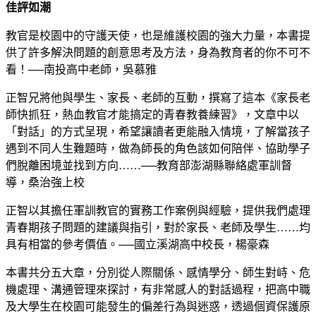
佳評如潮
教官是校園中的守護天使，也是維護校園的強大力量，本書提
供了許多解決問題的創意思考及方法，身為教育者的你不可不
看！──南投高中老師，吳慕雅
正智兄將他與學生、家長、老師的互動，撰寫了這本《家長老
師快抓狂，熱血教官才能搞定的青春教養練習》，文章中以
「對話」的方式呈現，希望讓讀者更能融入情境，了解當孩子
遇到不同人生難題時，做為師長的角色該如何陪伴、協助學子
們脫離困境並找到方向……──教育部澎湖縣聯絡處軍訓督
導，桑治強上校
正智以其擔任軍訓教官的實務工作案例與經驗，提供我們處理
青春期孩子問題的建議與指引，對於家長、老師及學生……均
具有相當的參考價值。──國立溪湖高中校長，楊豪森
本書共分五大章，分別從人際關係、感情學分、師生對峙、危
機處理、溝通管理來探討，有非常感人的對話過程，把高中職
及大學生在校園可能發生的偏差行為與迷惑，透過個資保護原