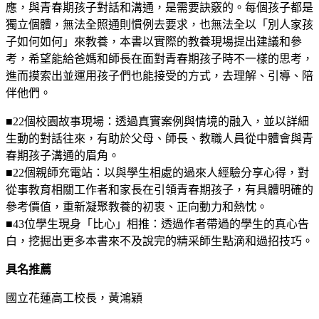
應，與青春期孩子對話和溝通，是需要訣竅的。每個孩子都是
獨立個體，無法全照通則慣例去要求，也無法全以「別人家孩
子如何如何」來教養，本書以實際的教養現場提出建議和參
考，希望能給爸媽和師長在面對青春期孩子時不一樣的思考，
進而摸索出並運用孩子們也能接受的方式，去理解、引導、陪
伴他們。
■22個校園故事現場：透過真實案例與情境的融入，並以詳細
生動的對話往來，有助於父母、師長、教職人員從中體會與青
春期孩子溝通的眉角。
■22個親師充電站：以與學生相處的過來人經驗分享心得，對
從事教育相關工作者和家長在引領青春期孩子，有具體明確的
參考價值，重新凝聚教養的初衷、正向動力和熱忱。
■43位學生現身「比心」相推：透過作者帶過的學生的真心告
白，挖掘出更多本書來不及說完的精采師生點滴和過招技巧。
具名推薦
國立花蓮高工校長，黃鴻穎