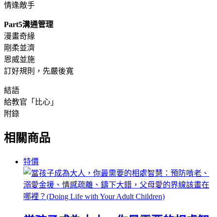
情逢敵手
Part5溝通管理
漫畫奇緣
剛柔並濟
恩威並施
訂好規則，先嚴後寬
結語
給教官「比心」
附錄
相關商品
特價