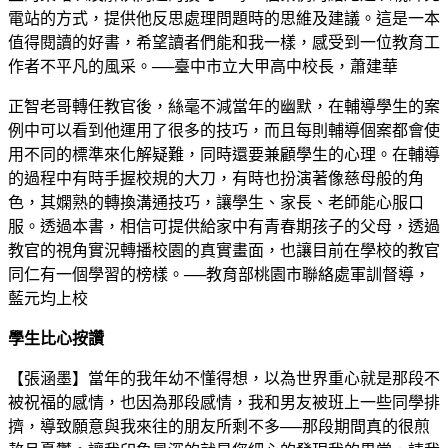
電站的方式，提供他反思處理問題時的思維及建議。這是一本
值得閱讀的好書，希望讀者們能和我一樣，感受到一位教育工
作者不平凡的風采。──臺中市立大甲高中校長，蕭建華
正智老哥轉任教官後，絲毫不減當年的幽默，在輔導學生的案
例中可以看到他運用了很多的技巧，而且每則輔導個案都會使
用不同的標準來化解疑難，同時還要兼顧學生的心理。在輔導
的過程中有時手握校規的大刀，有時也扮演著像慈母般的角
色，其嫻熟的轉換溝通技巧，讓學生、家長、老師能心服口
服。透過本書，相信可提供給家中有青春期孩子的父母，透過
教官的視角實況轉播校園的真實畫面，也讓目前在學校的教官
同仁有一個學習的榜樣。──教育部桃園市聯絡處軍訓督導，
藍元均上校
學生比心按讚
【張涵墨】當年的我年幼不懂得想，以為世界重心就是那段不
被祝福的感情，也因為那段感情，我和男友被班上一些同學排
擠，導致願意與我來往的朋友所剩不多──那段期間真的很煎