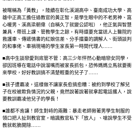
被暱稱為「黃教」，陸續在彰化溪湖高中、臺南成功大學、高
雄中正高工擔任過教官的黃正智，是學生眼中的不老男神、窩
心暖男、溪高梁朝偉（自稱久了就變公認啦），他正氣與智慧
兼具，帶班上課、管教學生之餘，有時還要充當送人上醫院的
救護車、傳遞情書的紅娘信差、分手擂臺的調解人、街頭談判
的和事佬、車禍現場的學生家長第一時間代理人……
■高中生談戀愛到底管不管：高三少年怦然心動暗戀女同學，
卻因班導在電話中說溜嘴而被家長抓包，恐怖媽媽立馬就要衝
來學校，好好教訓搞不清楚輕重的兒子了……
■孩子遭霸凌，這樣做不讓家長愈搞愈糟：被約到學校了解兒
子在校被欺負情況的父親，竟然說著說著就拿起電話撂人，說
要教訓霸凌他兒子的學長！
■誰都不肯讓！師生對峙的兩難：暴走老師揪著男學生制服的
領口把人扯到教官室，暗諷教官私下「放人」、嗆說學生不受
教就乾脆開除……