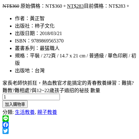
NT$
360
原始價格：NT$360。
NT$
283
目前價格：NT$283。
作者：黃正智
出版社：柿子文化
出版日期：2018/03/21
ISBN：9789869565370
叢書系列：最猛職人
規格：平裝 / 272頁 / 14.7 x 21 cm / 普通級 / 單色印刷 / 初
版
出版地：台灣
家長老師快抓狂，熱血教官才能搞定的青春教養練習：難搞?
難教?難相處?與12~22歲孩子過招的祕技 數量
加入購物車
分類:
生活教養
,
親子教養
Line
Facebook
Twitter