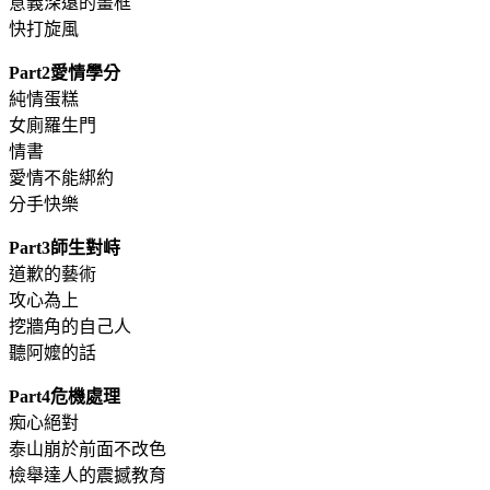
意義深遠的畫框
快打旋風
Part2愛情學分
純情蛋糕
女廁羅生門
情書
愛情不能綁約
分手快樂
Part3師生對峙
道歉的藝術
攻心為上
挖牆角的自己人
聽阿嬤的話
Part4危機處理
痴心絕對
泰山崩於前面不改色
檢舉達人的震撼教育