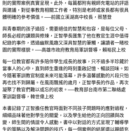
則的實際案例真實呈現。此外，每篇都附有親師充電站的評語
與建議，對從事教育相關工作者，特別是老師或家長都有很具
體明確的參考價值。──前國立溪湖高中校長，蔡慧登
與青春期的孩子過招，需要絕佳的智慧和包容，是每位父母、
師長必經的課題與修煉，正智學長匯集了他在教官生涯中值得
紀錄的事件，透過幽默風趣又深具智慧的筆觸，讓讀者一睹校
園的實際樣貌。──高雄市政府教育局軍訓督導，賴裕民上校
每一位教官都有許多陪伴學生成長的故事，只不過多半珍藏於
當事人的心中，直到師生重逢的時刻重啟記憶、暢談回味。如
今隨著軍訓教官制度未來可能落幕，許多溫馨感動的片段只怕
再也找不到歸屬。在風雨飄搖的歲月，正智學長的作品，再次
凝聚了教官們難以或忘的初衷。──教育部台南市第二聯絡處
軍訓副督導，韓世偉上校
本書記錄了正智擔任教官時面對不同孩子問題時的應對過程，
細細品味著他對學生的關愛，以及學生給他的正向回饋與改
變，師生間的情誼令人感動。書中以對話的方式呈現了輔導學
生的策略以及解決問題的技巧，每一個案例的結尾還以親師充