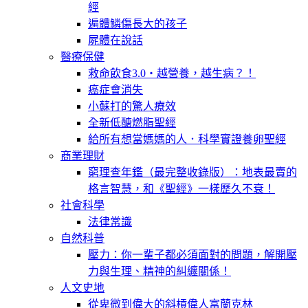
經
遍體鱗傷長大的孩子
屍體在說話
醫療保健
救命飲食3.0‧越營養，越生病？！
癌症會消失
小蘇打的驚人療效
全新低醣燃脂聖經
給所有想當媽媽的人．科學實證養卵聖經
商業理財
窮理查年鑑（最完整收錄版）：地表最賣的
格言智慧，和《聖經》一樣歷久不衰！
社會科學
法律常識
自然科普
壓力：你一輩子都必須面對的問題，解開壓
力與生理、精神的糾纏關係！
人文史地
從卑微到偉大的斜槓偉人富蘭克林