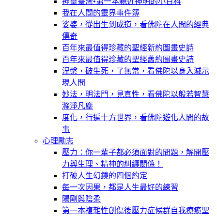
神靈臺灣•第一本親近神明的小百科
我在人間的靈界事件簿
娑婆，從出生到成道，看佛陀在人間的經典
傳奇
百年來最值得珍藏的聖經新約圖畫史詩
百年來最值得珍藏的聖經舊約圖畫史詩
涅槃，破生死，了無常，看佛陀以身入滅示
現人間
妙法，明法門，見真性，看佛陀以般若智慧
滌淨凡塵
度化，行遍十方世界，看佛陀遊化人間的故
事
心理勵志
壓力：你一輩子都必須面對的問題，解開壓
力與生理、精神的糾纏關係！
打破人生幻鏡的四個約定
每一次因果，都是人生最好的練習
陽剛與陰柔
第一本複雜性創傷後壓力症候群自我療癒聖