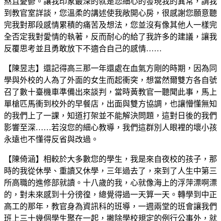
熬且憂鬱。讓我印象最深的就是您細心的發現我的異常，請我
到教官室詳談，您溫柔的講述使我敞開心房，很感謝您願意聽
完我對那段感情累積的痛苦及想法，您並沒有像其他人一樣完
全否定我對愛情的執著，反而耐心的給了我許多的建議，讓我
反覆思考並且勇敢放下不適合自己的感情……
【陳昱志】還記得高三那一年還處在血氣方剛的時期，因為同
學與外校的人為了外面的女生而起衝突，想當然爾雙方各自號
召了數十臺機車準備出來談判，當時黃教官一聽聞此事，馬上
單槍匹馬衝到校外的早餐店，出面與雙方協調，也讓懵懂無知
的我們上了一課，知道打架並不能解決問題，這對日後的我們
影響至深……若沒您的細心教導，我們這群別人眼裡的壞小孩
永遠也不懂得反省與改過。
【陳倚涵】相較於大多數您的學生，我是來自夜校的孩子，那
時的我從休學、重讀又休學，三年過去了，來到了人生中第三
所高職的進修部就讀。十八歲的我，心就像海上的浮萍漂啊漂
的，對未來感到十分徬徨，總覺得過一天算一天。轉學到中正
高工的那年，教官身為資訊科的班導，一週兩堂的班會讓我們
班上三十幾個學生聚在一起，撇除學校規定的例行公事外，就