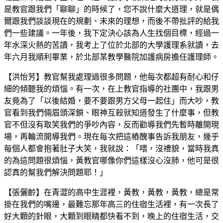
是教官跟我們「聊聊」的時候了，您不說什麼大道理，就是偶
爾跟我們談談現在的規劃、未來的理想，而後不帶批評的給我
們一些建議。一年後，我下定決心該為人生找個目標，經過一
年水深火熱的苦讀，我考上了位於北部的大學護理系就讀，去
年六月我順利畢業，於北部某教學醫院加護病房擔任護理師。
【洪怡芳】教官幫我處理過很多問題，他每次都超有耐心和仔
細的傾聽我的煩惱。有一次，在上教官指導的社團中，我跟男
友竟為了「以後結婚，要不要跟男方父母一起住」而大吵，教
官看到我們倆眉頭深鎖、眼神互殺就知道發生了什麼事，但教
官不但沒有取笑我們的爭吵內容，反而勸導我們先暫時離開現
場，再輪流開導我們。現在每次把這樁醜事告訴我朋友，幾乎
每個人都會抱著肚子大笑，我就說：「喂，沒禮貌，當時我真
的為這問題很煩惱，黃教官哪像你們這樣沒心沒肺，他可是很
認真的幫我們解決問題耶！」
【張儷齡】在青澀的高中生涯裡，黃教，黃教，黃教，總是常
掛在我們的嘴邊，最難忘那年高三的住宿生活裡，有一次長了
好大顆的針眼，大顆到眼睛都快看不到，晚上的住宿生活，交