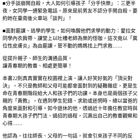
■分手談崩鬧自殺，大人如何引導孩子「分手快樂」：三更半
夜，女同學一通緊急電話，原來是前男友不認分手鬧自殺，要
約她在臺南後火車站「談判」！
■面對罷課、逃學的學生，如何喚醒他們求學的動力：愛拉女
同學內衣肩帶、課堂上以吐槽老師為樂的怪咖，這次竟以「異
位性皮膚炎」為由罷課，管不動的媽媽找上門求救……
從提升親子、師生的溝通品質，
讓青春期的教養、相處更簡單！
本書22則真真實實在校園裡上演、讓人好笑好氣的「頂尖對
決」，不只是教師和父母可能都會面對到的疑難雜症，更是生
命在青春期階段給大人和孩子們的功課。本身也是兩個孩子父
親的「黃教」，在遇到學生犯錯、求助或迷惘時，總以當爸的
角度來面對和引導。如今退休的他，透過近十年擔任教官時與
青春期大孩子們鬥法、過招的過程，沉澱出自己的教養觀察和
心得……
他認為，往往師長、父母的一句話，就會引來孩子不同的反