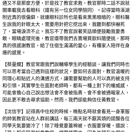
通又不是那麼方便，於是找了教官求救，教官那時二話不說就
開車載我去看眼科（還有另一位女同學陪同）。記得當時溪湖
附近真的很偏僻，就連眼科診所也是看來黑黑暗暗的，眼科醫
生說我的針眼太大，需要用針把它挖出來，我聽到都快嚇死
了，當場淚流不止。我忘不了教官說著笑話順便鼓勵我要勇
敢，眼睛處理完後，教官還帶我們去賣場買飲料隨便挑，那時
真的很感謝教官，給了住宿生滿滿的愛心，有種家人陪伴在身
邊的感覺。
【蔡曼嫻】教官常跟我們說輔導學生的經驗談，讓我們同時也
可以思考當自己遇到這樣的狀況，要如何去面對，教官溫暖的
同理心和貼近人的溝通方式，讓需要幫助的人可以真的被支持
和引領。其實學生在面對老師時，都有一種上對下的權威感，
可能會擔心自己說出想法會不會被指責、會不會被通報家人，
因此更不敢去尋求協助，然而，我們卻能夠信任黃教官。
【沈信宇】記得高中住校的時候，晚點名時就會看見一身軍服
的帥氣教官站在人群前講話，每三兩天就不厭其煩的提醒各位
同學天氣要變冷了！除了睡覺要蓋棉被，衣服要穿暖，還說：