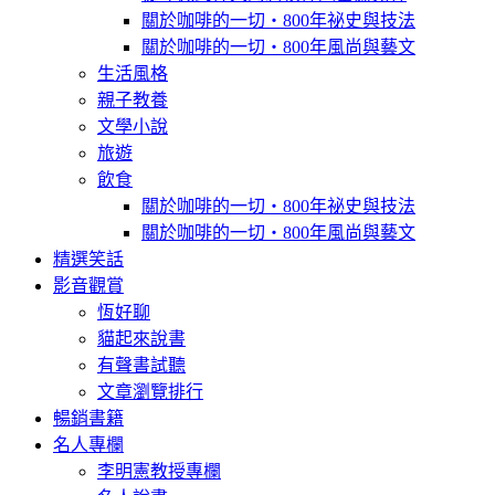
關於咖啡的一切‧800年祕史與技法
關於咖啡的一切‧800年風尚與藝文
生活風格
親子教養
文學小說
旅遊
飲食
關於咖啡的一切‧800年祕史與技法
關於咖啡的一切‧800年風尚與藝文
精選笑話
影音觀賞
恆好聊
貓起來說書
有聲書試聽
文章瀏覽排行
暢銷書籍
名人專欄
李明憲教授專欄