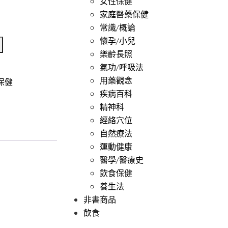
女性保健
家庭醫藥保健
常識/概論
懷孕/小兒
樂齡長照
氣功/呼吸法
用藥觀念
保健
疾病百科
精神科
經絡穴位
自然療法
運動健康
醫學/醫療史
飲食保健
養生法
非書商品
飲食