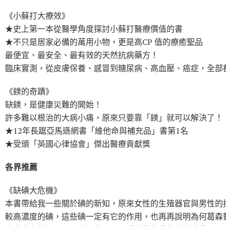
《小蘇打大療效》
★史上第一本從醫學角度探討小蘇打醫療價值的書
★不只是居家必備的萬用小物，更是高CP 值的療癒聖品
最便宜、最安全、最有效的天然抗病藥方！
臨床實測，從皮膚保養、感冒到糖尿病、高血壓、癌症，全部
《鎂的奇蹟》
缺鎂，是健康災難的開始！
許多難以根治的大病小痛，原來只要靠「鎂」就可以解決了！
★12年長踞亞馬遜網書「維他命與補充品」書第1名
★受頒「英國心律協會」傑出醫療貢獻獎
各界推薦
《缺碘大危機》
本書帶給我一些關於碘的新知，原來女性的生殖器官與男性的
較高濃度的碘，這些碘一定有它的作用，也再再說明為何葛森