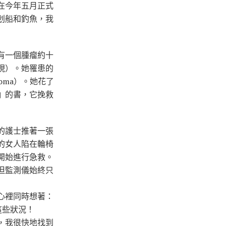
在今年五月正式
划船和釣魚，我
有一個腫瘤約十
現）。她罹患的
phoma）。她花了
 的書，它挽救
的護士推著一張
的女人陷在輪椅
開始進行急救。
但監測儀始終只
心裡同時想著：
這些狀況！
，我很快地找到