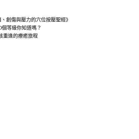
緒、創傷與壓力的穴位按壓聖經》
0個等級你知道嗎？
孩重逢的療癒旅程