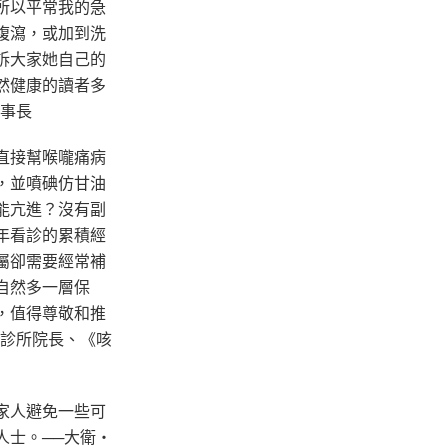
所以平常我的急
腹瀉，或加到洗
訴大家她自己的
然健康的讀者多
理事長
直接幫喉嚨痛病
，並噴碘仿甘油
能亢進？沒有副
年看診的累積經
屬卻需要經常補
自然多一層保
，值得尊敬和推
學診所院長、《咳
家人避免一些可
人士。──大衛‧