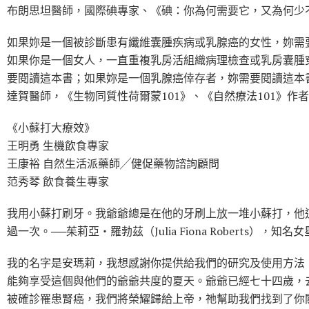
布朗思坦醫師，國際碘專家、《碘：你為何需要它，又為何少
如果妳是一個被診斷患有纖維囊腫疾病或乳腺癌的女性，妳需
如果你是一個女人，一直重複乳房活組織病理檢查或乳房囊腫
要閱讀這本書；如果妳是一個乳腺癌倖存者，妳需要閱讀這本
達賀醫師，《生物同質性荷爾蒙101》、《自然療法101》作者
《小蘇打大療效》
王明勇 生機飲食專家
王康裕 自然生活派藥師╱健促藥物諮詢顧問
范秀琴 飲食養生專家
我用小蘇打刷牙。我爺爺總是在他的牙刷上放一堆小蘇打，他
過一次。──茱莉亞‧羅勃茲（Julia Fiona Roberts），知名女
我的名字是安瑪莉，我想感謝你提供給我們的研究及使用方法
能夠享受這個與他們的爺爺共度的夏天。爺爺已經七十四歲，
被確診罹患腎癌，我們將榮耀歸給上帝，祂幫助我們找到了你