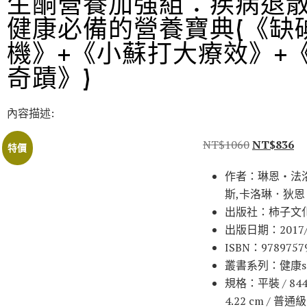
生酮營養加強組：疾病退散
健康必備的營養寶典(《缺
機》+《小蘇打大療效》+
奇蹟》)
內容描述:
NT$
1060
NT$
836
特價
作者：琳恩‧法
斯,卡洛琳．狄恩
出版社：柿子文
出版日期：2017/
ISBN：9789757
叢書系列：健康sm
規格：平裝 / 844頁 
4.22 cm / 普通