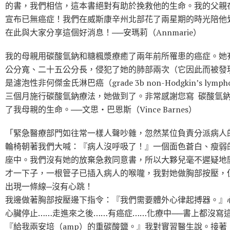
的書，我們相信，這本書絕對有助於挽救他的生命。我的父親
宣布已無癌症！我們在威斯康辛州北部花了兩星期的時光陪他
在此與大家分享這個好消息！──安瑪莉（Annmarie）
我的母親用碳酸氫鈉和糖楓漿療癒了兩年前所罹患的癌症。她
公分寬、二十五公分長，侵犯了她的肺部兩次（它因此而被發
是濾泡性非何傑金氏淋巴癌（grade 3b non-Hodgkin’s lym
三個月施行碳酸氫鈉療法，她做到了。非常感謝您寫 碳酸氫鈉
了我母親的生命。──文思‧巴恩斯（Vince Barnes）
「緊急醫療部門如往常一樣人聲吵雜，忽然某位負責分派病人
輪椅朝著我們大喊：『病人沒呼吸了！』一個面色蒼白、瘦弱
座中。我們沒有她的放棄急救同意書，所以大夥兒毫不遲疑地
才一下子，一根管子已插入病人的喉嚨，我對她做胸部按壓，
出現一條線─沒有心跳！
我邊做著胸部按壓邊下指令：『我們需要體外心律起搏器。』
心臟停止……走進來之後……有癌症……化療中──書上都沒寫
『給我兩安培（amp）的重碳酸鹽。』我對實習醫生說。接著