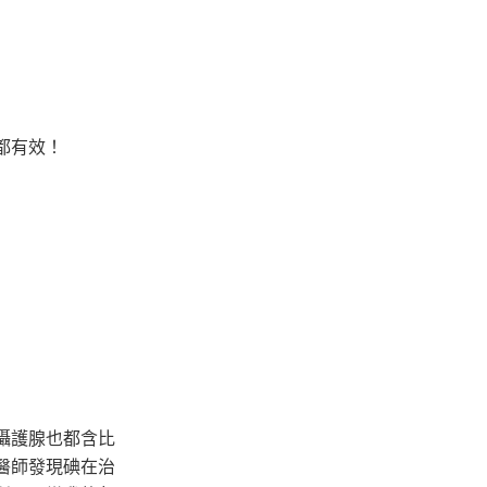
都有效！
攝護腺也都含比
醫師發現碘在治