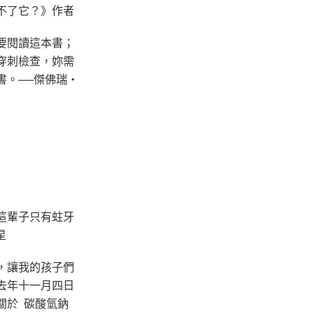
不了它？》作者
要閱讀這本書；
穿刺檢查，妳需
書。──傑佛瑞‧
這輩子只有蛀牙
星
，讓我的孩子們
去年十一月四日
關於 碳酸氫鈉