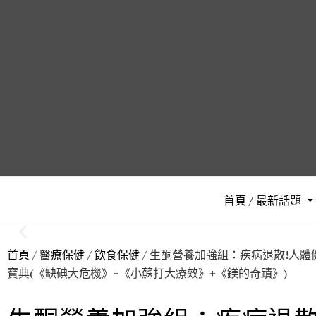
首頁 / 最新話題
首頁
/
醫療保健
/
飲食保健
/ 生酮營養加強組：疾病退散!人
寶典(《缺碘大危機》+《小蘇打大療效》+《鎂的奇蹟》)