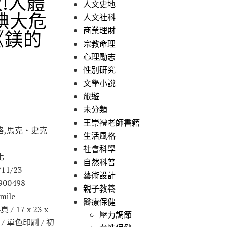
!人體
人文史地
碘大危
人文社科
商業理財
《鎂的
宗教命理
心理勵志
性別研究
文學小說
旅遊
未分類
王崇禮老師書籍
洛,馬克‧史克
生活風格
社會科學
化
自然科普
11/23
藝術設計
900498
親子教養
ile
醫療保健
/ 17 x 23 x
壓力調節
級 / 單色印刷 / 初