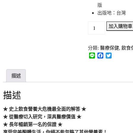
版
出版地：台灣
加入購物車
分類:
醫療保健
,
飲食
L
F
T
i
a
w
n
c
i
e
e
t
描述
b
t
o
e
o
r
描述
k
★ 史上飲食營養大危機最全面的解答 ★
★ 從醫療切入研究，深具醫療價值 ★
★ 長年暢銷第一名的保證 ★
享受完美酮體生活，你絕不能忽略了其他營養素！