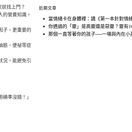
症狀找上門？
近期文章
入的營養知識。
當情緒卡在身體裡：讀《第一本針對情
你遇過的「靈」是高靈還是惡靈？靈有1
因子，更重要的
那個一直等著你的孩子──一場與內在小
抽筋、便祕等症
狀況，能避免引
用碘準沒錯！」