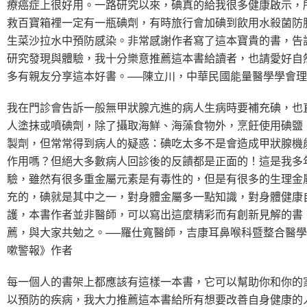
療癌症上很好用。一路研究以來，碘真的給我很多健康啟示，
救百寶箱裡一定有一瓶碘劑，有時旅行會加碘到飲用水殺菌防
生菜沙拉水中預防感染。非常感謝作者寫了這本寶貴的書，告
研究發現與體驗，我十分樂意推薦這本書給讀者，也請愛好自
多有親友分享這本好書。──陳立川，中華民國能量醫學學會
我在門診會告訴一般無甲狀腺亢進的病人生病時要補充碘，也
人塗抹或噴碘劑，除了攝取海鮮、海藻食物外，烹飪使用碘鹽
製劑，但常常得到病人的疑惑：碘吃太多不是會造成甲狀腺機
作用嗎？但絕大多數病人回診後的反饋都是正面的！這是我多
驗，雖然有很多重金屬元素是有毒性的，但是有很多的生理金
充的，碘就是其中之一，對身體金屬多一點知識，對身體健康
護，本書作者並非醫師，可以寫出這麼精彩而有創新見解的書
薦，與大家共勉之。──羅仕寬醫師，吉康耳鼻喉科暨整合醫
嗽警報》作者
每一個人的書架上都應該有這樣一本書，它可以幫助你和你的
以預防的疾病，我大力推薦這本書給所有想要改善自身健康的