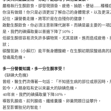
嚴格執行生酮飲食，卻發現頭昏、疲倦、抽筋、便祕……種種
你沒有做錯！你只是必須更加了解自己的身體需求，以及更深
記住，讓營養走鐘，將等於是在自殘你的健康！
啟動生酮飲食，你必須注意新陳代謝率，而碘是最主要的一項
是，我們的碘攝取量以普遍下降了50％；
低碳生酮很容易流失許多礦物質，尤其是鎂，進而造成疲倦、
狀；
碳酸氫鈉（小蘇打）能平衡身體酸鹼，在生酮初期尿酸過高的
發痛風危機。
多一分營養知識，多一分生酮享受！
《缺碘大危機》
曾經，醫生們流傳著一句話：「不知道生病的部位或原因時，
如今，人類身陷有史以來最大的缺碘危機，
40年來，我們的碘攝取量下降50％，
導致乳腺癌、前列腺癌、纖維囊腫、卵巢問題日益攀升，
甚至影響胎兒的智能！