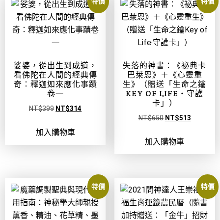
特價
特價
娑婆，從出生到成道，
失落的神書：《祕典卡
看佛陀在人間的經典傳
巴萊恩》＋《心靈重
奇：釋迦如來應化事蹟
生》（贈送「生命之鑰
卷一
KEY OF LIFE‧守護
卡」）
NT$
399
NT$
314
NT$
650
NT$
513
加入購物車
加入購物車
特價
特價