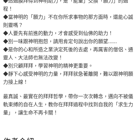
◆透過膜拜得到神明助力，是「能量」交換「願力」的過
程！
◆當神明的「願力」不在你所求事物的那方面時，還能心誠
則靈嗎？
◆人要先有前進的動力，才會感受到仙佛的助力！
◆別一味跟神明抱怨，請用肯定句說出你的願望……
◆是你的心和所造之業決定死後的去處，再厲害的僧侶、通
靈人、大法師也無法改變！
◆別只顧拜拜，學習神明的精神更重要。
◆靜下心感受神明的力量，拜拜就急著離開，難以跟神明願
力接上線！
最真誠、最實在的拜拜哲學，帶你一次次轉念，邁向不被儀
軌束縛的自在人生，教你在拜拜過程中找到自我的「求生力
量」，讓生命不再卡關！