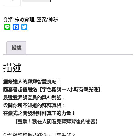
分類:
宗教命理
,
靈異/神秘
L
F
T
i
a
w
n
c
i
e
e
t
描述
b
t
o
e
o
r
描述
k
靈修達人的拜拜智慧良帖！
隨套書超值贈送【宇色開講－7小時有聲光碟】
最猛靈界調查員的與神對話，
公開你所不知道的拜拜真相，
在儀式之間發現拜拜真正的力量！
【靈驗！我在人間看見拜拜背後的祕密】
你曾對拜拜抱持疑惑，甚至失望？