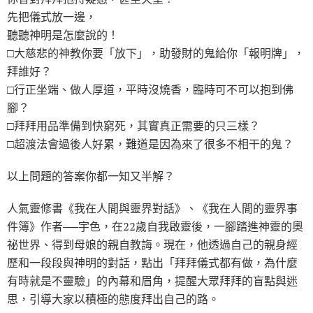
先把儀式放一邊，
聽聽神明是怎麼說的！
□大慈悲的神教你要「放下」，助發財的鬼給你「報明牌」，
拜誰好？
□行正坐端、做人厚道，平時沒燒香，臨時可不可以抱到佛
腳？
□拜拜用品準備到快窮死，其實真正需要的只三樣？
□超渡法會過後人好累，難道是因為來了很多不相干的鬼？
以上問題的答案你都一知又半解？
人氣靈修書《我在人間與靈界對話》、《我在人間的靈界事
件簿》作者──宇色，在22歲自我啟靈後，一腳踏進神靈的奧
祕世界、得到母娘的親自教誨。現在，他透過自己的親身經
歷和一段段與神明的對話，點出「拜拜儀式都有做，為什麼
有時就是不靈驗」的內幕和眉角，提醒大眾拜拜的盲點與迷
思，引導大家以積極的態度拜出自己的路。