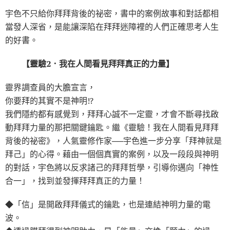
宇色不只給你拜拜背後的祕密，書中的案例故事和對話都相
當發人深省，是能讓深陷在拜拜迷障裡的人們正確思考人生
的好書。
【靈驗2．我在人間看見拜拜真正的力量】
靈界調查員的大膽宣言，
你要拜的其實不是神明!?
我們隱約都有感覺到，拜拜心誠不一定靈，才會不斷尋找啟
動拜拜力量的那把關鍵鑰匙。繼《靈驗！我在人間看見拜拜
背後的祕密》，人氣靈修作家──宇色進一步分享「拜神就是
拜己」的心得。藉由一個個真實的案例，以及一段段與神明
的對話，宇色將以反求諸己的拜拜哲學，引導你邁向「神性
合一」，找到並發揮拜拜真正的力量！
◆「信」是開啟拜拜儀式的鑰匙，也是連結神明力量的電
波。