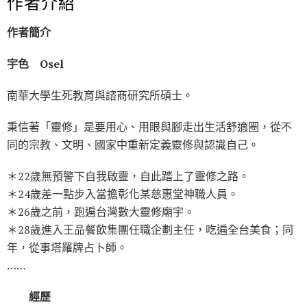
作者介紹
作者簡介
宇色
Osel
南華大學生死教育與諮商研究所碩士。
秉信著「靈修」是要用心、用眼與腳走出生活舒適圈，從不
同的宗教、文明、國家中重新定義靈修與認識自己。
＊22歲無預警下自我啟靈，自此踏上了靈修之路。
＊24歲差一點步入當擔彰化某慈惠堂神職人員。
＊26歲之前，跑遍台灣數大靈修廟宇。
＊28歲進入王品餐飲集團任職企劃主任，吃遍全台美食；同
年，從事塔羅牌占卜師。
……
經歷