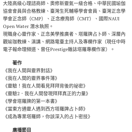
大陸高級心理諮商師、奧修新靈氣一級合格、中華民國瑜伽
協會會員與合格教練、臺灣生死輔導學會會員、臺灣正念學
學會正念師（CMP）、正念療育師（CMT）、國際NAUI
Open Water 潛水執照。
現職身心靈作家、正念美學推廣者、塔羅牌占卜師、深層內
觀瑜珈教練、演講、網路電臺主持人及專欄作家（現任中時
電子報命理頻道、曾任Prestige雜誌塔羅專欄作家）。
著作
《我在人間與靈界對話》
《我在人間的靈界事件簿》
《靈驗！我在人間看見拜拜背後的祕密》
《靈驗2．我在人間發現拜拜真正的力量》
《學會塔羅牌的第一本書》
《當東方通靈人遇到西方塔羅牌占卜師》
《成為專業塔羅師，你該深入的占卜密技》
廣播節目