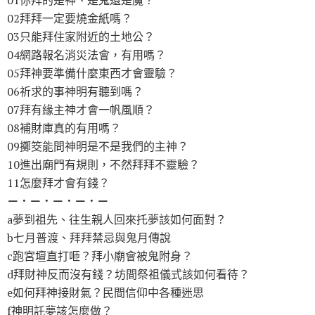
01你拜的是神、是鬼還是魔？
02拜拜一定要燒金紙嗎？
03只能拜住家附近的土地公？
04網路報名消災法會，有用嗎？
05拜神要準備什麼東西才會靈驗？
06祈求的事神明有聽到嗎？
07拜有緣主神才會一帆風順？
08補財庫真的有用嗎？
09擲筊能問神明是不是我們的主神？
10進出廟門有規則，不然拜拜不靈驗？
11怎麼拜才會有錢？
－．－．－．－．－
a夢到祖先、往生親人回來托夢該如何面對？
b七月普渡、拜拜禁忌與鬼月傳說
c跑宮壇直打咂？拜小廟會被鬼附身？
d拜財神反而沒有錢？坊間祭祖儀式該如何看待？
e如何拜神接財氣？民間信仰中各種迷思
f神明託夢該怎麼做？