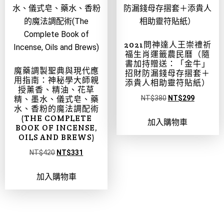
2021問神達人王崇禮祈
福生肖運籤農民曆（隨
書加持贈送：「金牛」
魔藥調製聖典與現代應
招財防漏錢母存摺套＋
用指南：神秘學大師親
添貴人相助靈符貼紙）
授薰香、精油、花草
精、墨水、儀式皂、藥
NT$
380
NT$
299
水、香粉的魔法調配術
(THE COMPLETE
加入購物車
BOOK OF INCENSE,
OILS AND BREWS)
NT$
420
NT$
331
加入購物車