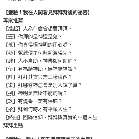
【靈驗！我在人間看見拜拜背後的祕密】
專家推薦
【緣起】人為什麼會想要拜拜？
【壹】你拜的是神還是鬼？
【貳】你真得懂神明的用心嗎？
【參】冤親債主何時超渡得完？
【肆】人不自助，神佛如何助你？
【伍】有福給神助，無福給神誤？
【陸】拜拜其實只需三樣東西？
【柒】拜哪尊神怎會是別人說了算？
【捌】神明是無所不能的嗎？
【玖】有燒香一定有保庇？
【拾】拜到何時才有平順人生？
【終曲】回歸信仰、拜拜與真實的中道人生
拜拜重點