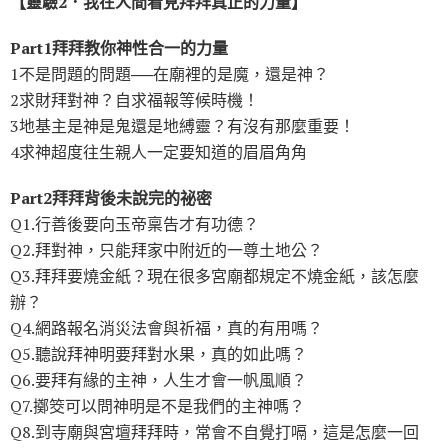
【靈驗
2
．我在人間看見拜拜真正的力量】
Part1
拜拜教你神性合一的力量
1不是問題的問題──在廟裡的是魔，還是神？
2求財拜對神？自求福報等候時機！
3地基主是神是鬼還是地縛靈？有沒有那麼重要！
4求神超度往生親人一定要知道的眉眉角角
Part2
拜拜背後未說完的祕密
Q1.行善後要向玉帝稟告才有功德？
Q2.拜對神，只能拜家中附近的一尊土地公？
Q3.拜拜要燒金紙？現在很多宮廟都規定不燒金紙，該怎麼
辦？
Q4.網路報名消災法會與祈福，真的有用嗎？
Q5.聽說拜神明要拜對水果，真的如此嗎？
Q6.要拜有緣的主神，人生才會一帆風順？
Q7.擲筊可以問神明是不是我們的主神嗎？
Q8.到寺廟與宮壇拜拜時，常會不自覺打嗝，這是怎麼一回