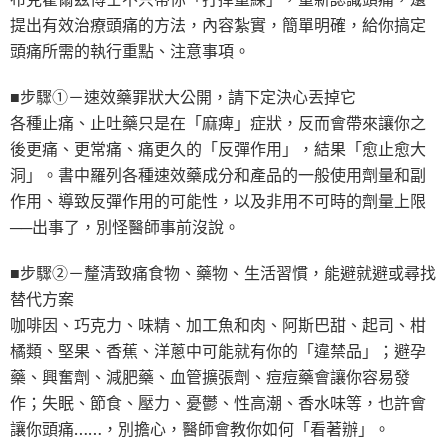
提出有效治療頭痛的方法，內容紮實，簡單明確，給你搞定
頭痛所需的執行重點、注意事項。
■步驟①－速效藥罪狀大公開，請下定決心丟掉它
各種止痛、止吐藥只是在「麻痺」症狀，反而會帶來讓你之
後更痛、更常痛、痛更久的「反彈作用」，結果「愈止愈大
洞」。書中羅列各種速效藥成分和產品的一般使用劑量和副
作用、導致反彈作用的可能性，以及非用不可時的劑量上限
──出事了，別怪醫師事前沒說。
■步驟②－釐清致痛食物、藥物、生活習慣，能避就避或尋找
替代方案
咖啡因、巧克力、味精、加工魚和肉、阿斯巴甜、起司、柑
橘類、堅果、香蕉、洋蔥中可能就有你的「違禁品」；避孕
藥、興奮劑、減肥藥、血管擴張劑、痘痘藥會讓你容易發
作；失眠、節食、壓力、憂鬱、性高潮、香水味等，也許會
讓你頭痛……，別擔心，醫師會教你如何「看著辦」。