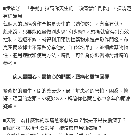
■步驟③－「手動」拉高你天生的「頭痛發作門檻」，搞清楚
有備無患
每個人的頭痛發作門檻是天生的（遺傳的），有高有低。一
般來說，只要能確實做到步驟1和步驟2，頭痛就會得到有效
控制，若還不夠，就得利用預防性藥物來拉高發作門檻。布
克霍爾茲博士不藏私分享他的「口袋名單」，並細說藥物特
性、適用症狀和使用方法、時間，可作為你跟醫師討論時的
參考。
病人最關心、最擔心的問題，頭痛名醫神回覆
醫術好的醫生，開的藥最少，最了解患者的害怕、困惑、懷
疑、頑固的念頭。58題Q&A，解答你也藏在心中多年的頭痛
疑慮。
■天啊！為什麼我的頭痛愈來愈嚴重？我是不是長腦瘤了？
■我的孩子以後也會跟我一樣這麼容易頭痛嗎？