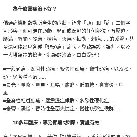
為什麼頭痛治不好？
偏頭痛機制啟動所產生的症狀，絕非「頭」和「痛」二個字
可形容，你可能在頭顱、顏面或頸部的任何部位，有壓迫、
脹滿、緊繃、發麻、痠痛、火燒、抽動、刺痛……的感覺，甚
至還可能出現各種「非頭痛」症狀，導致誤診、誤判，以及
一大堆無謂的檢查、錯誤的治療，白白受罪！
■一般頭痛、頸因性頭痛、緊張性頭痛、竇性頭痛，以及臉、
頭、頸各種不適……
■畏光、暈眩、暈車、耳鳴、癲癇、低血糖、鼻竇炎、中
風……
■全身性紅斑狼瘡、腦震盪症候群、多發性硬化症……
■憂鬱、恐慌、暫時性全面失憶症、慢性疲勞症候群……
20多年臨床，專治頭痛3步驟，實證有效！
布克霍爾茲博士不只帶你「打掉重練」，重新認識頭痛，還