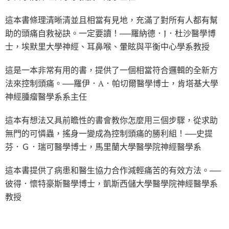
這本書條理清晰清並且相當有見地，充滿了對所有人都有幫
助的頭痛自救祕訣。一定要讀！──羅納德．J．杜沙醫學博
士，埃默里大學神經、耳鼻喉、暈眩與平衡中心學系教授
這是一本非常有用的書，提供了一個相當符合邏輯的全新方
法來控制頭痛。──羅伊．A．帕切爾醫學博士，肯塔基大學
神經腫瘤醫學系系主任
這本有想法又具前瞻性的書會教你怎麼用三個步驟，從求助
無門的可憐蟲，搖身一變成為控制頭痛的勝利組！──史提
芬．Ｇ．瑞可醫學博士，馬里蘭大學醫學院神經醫學系
這本書提供了病患和醫生協力合作減輕痛苦的有效方法。──
彼得．懷特豪斯醫學博士，凱斯西儲大學醫學院神經醫學系
教授