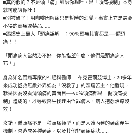
■真的假的？不是頭「痛」到讓你想吐，是「頭痛機制」本身
就可能讓你吐！
■別被騙了！用咖啡因解痛只是暫時的幻覺，事實上它是最要
不得的頭痛違禁品……
■踢爆史上最大「頭痛誤解」：90％頭痛其實都是──偏頭
痛！！！
「頭痛病人當然治不好！你能指望什麼？他們是頭痛病人
耶！」
身為知名頭痛專家的神經科醫師──布克霍爾茲博士，20多年
來成功拯救無數外界認為「沒救了」的頭痛苦主。他發現，
就是因為沒看清頭痛的真面目──90％頭痛都是「偏頭痛機
制」造成的，才導致醫生找理由怪罪病人，病人抱怨治療沒
效！
沒錯，偏頭痛不是一種頭痛類型，而是人體內建的頭痛產生
機制，會造成各種頭痛，以及其他非頭痛症狀……