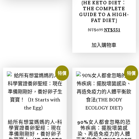
(HE KETO DIET：
THE COMPLETE
GUIDE TO A HIGH-
FAT DIET)
NT$
699
NT$
551
加入購物車
特價
特價
給所有想當媽媽的人•科
90%女人都會忽略的恐
學實證養卵聖經：現在
怖疾病：擺脫壞菌感
準備剛剛好，養好卵子
染、再造免疫力的人體