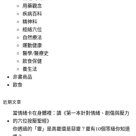
用藥觀念
疾病百科
精神科
經絡穴位
自然療法
運動健康
醫學/醫療史
飲食保健
養生法
非書商品
飲食
近期文章
當情緒卡在身體裡：讀《第一本針對情緒、創傷與壓力
的穴位按壓聖經》
你遇過的「靈」是高靈還是惡靈？靈有10個等級你知道