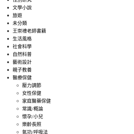
文學小說
旅遊
未分類
王崇禮老師書籍
生活風格
社會科學
自然科普
藝術設計
親子教養
醫療保健
壓力調節
女性保健
家庭醫藥保健
常識/概論
懷孕/小兒
樂齡長照
氣功/呼吸法