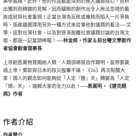
美學風格，此外，他的作品都能深刻的進入議題核心，剖析
出獨到而精闢的見解，因而耀眼的創作出令人無法忽視的藝
術成就與社會重視！正當台灣為反核或擁核而陷入一片爭執
時，張啟疆選擇用另外一種方式來從事他對議題的看法──文
學，這對台灣社會，以及對逐漸脫離社會議題討論的台灣文
壇，都是一記當頭棒喝！
──林金郎，作家＆前台彎文學創作
者協會創會理事長
上帝創造萬物賞賜給人類，人類卻總是自作聰明，妄想要贏
過上帝。東歐與日本的核災殷鑒不遠，《26》再次點醒大
家！國人的觀念如何能夠從「人定『勝』天」轉變為「人定
『順』天」，端賴大家的全力以赴！
──高嵩明，《捷克經
典》作者
作者介紹
作者簡介