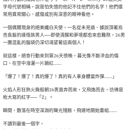
字母代號相稱，說是怕失憶的他記不住他們的名字！他們還
常用異常關心、感傷或別有深意的眼神看他。
一個偶爾現身的絕美纖白天使，一名從未見過、據說頂著烏
亮長髮的達悟族男人──即使清醒和夢境都愈來愈難熬，26男
一團混亂的腦袋仍深切渴望著這兩個人！
就這樣，絕食行動來到第26天傍晚，暮光像不斷滲血的傷
口，在空中潑灑一片鎘紅……
「爆了！爆了！真的爆了！真的有人拿身體當炸彈……」
火焰人形狂熱火舞般朝26男直奔而來，又飛逸而去，彷彿是
枚大寫的紅字──「Z」。
瞬間，散落在時空深淵的聲光殘骸，飛速地開始重組……
不讀到最後一個字，