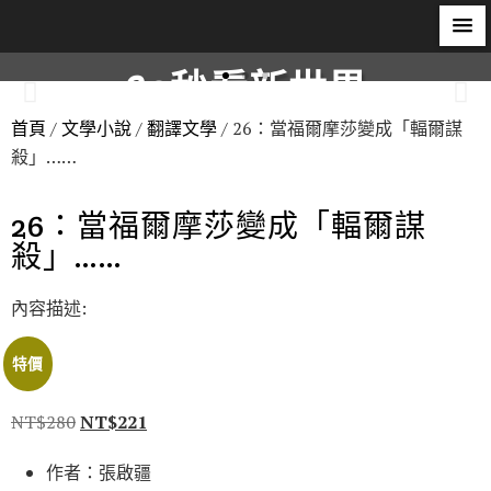
60秒看新世界
首頁
/
文學小說
/
翻譯文學
/ 26：當福爾摩莎變成「輻爾謀
柿子文化
殺」……
26：當福爾摩莎變成「輻爾謀
殺」……
內容描述:
特價
NT$
280
NT$
221
作者：張啟疆