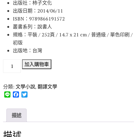
出版社：柿子文化
出版日期：2014/06/11
ISBN：9789866191572
叢書系列：說書人
規格：平裝 / 252頁 / 14.7 x 21 cm / 普通級 / 單色印刷 /
初版
出版地：台灣
加入購物車
分類:
文學小說
,
翻譯文學
L
F
T
i
a
w
n
c
i
e
e
t
描述
b
t
o
e
o
r
描述