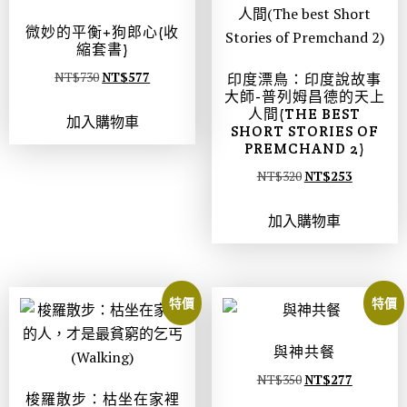
微妙的平衡+狗郎心(收
縮套書)
NT$
730
NT$
577
印度漂鳥：印度說故事
大師-普列姆昌德的天上
人間(THE BEST
加入購物車
SHORT STORIES OF
PREMCHAND 2)
NT$
320
NT$
253
加入購物車
特價
特價
與神共餐
NT$
350
NT$
277
梭羅散步：枯坐在家裡