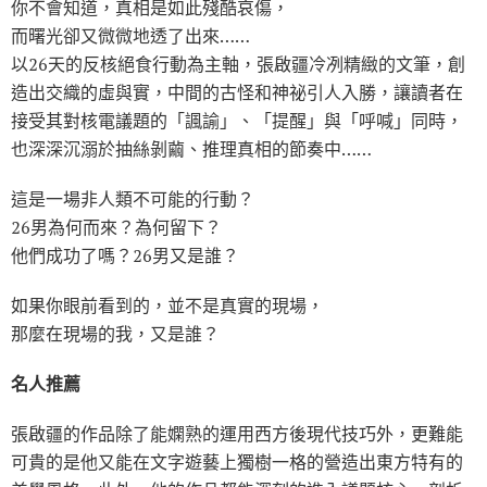
你不會知道，真相是如此殘酷哀傷，
而曙光卻又微微地透了出來……
以26天的反核絕食行動為主軸，張啟疆冷冽精緻的文筆，創
造出交織的虛與實，中間的古怪和神祕引人入勝，讓讀者在
接受其對核電議題的「諷諭」、「提醒」與「呼喊」同時，
也深深沉溺於抽絲剝繭、推理真相的節奏中……
這是一場非人類不可能的行動？
26男為何而來？為何留下？
他們成功了嗎？26男又是誰？
如果你眼前看到的，並不是真實的現場，
那麼在現場的我，又是誰？
名人推薦
張啟疆的作品除了能嫻熟的運用西方後現代技巧外，更難能
可貴的是他又能在文字遊藝上獨樹一格的營造出東方特有的