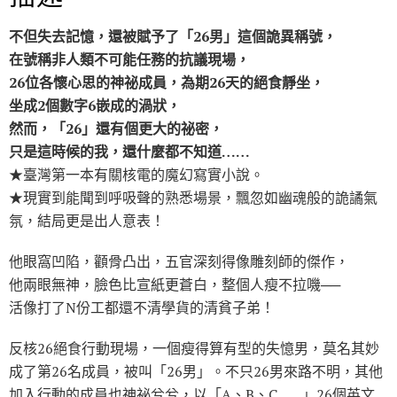
k
不但失去記憶，還被賦予了「26男」這個詭異稱號，
在號稱非人類不可能任務的抗議現場，
26位各懷心思的神祕成員，為期26天的絕食靜坐，
坐成2個數字6嵌成的渦狀，
然而，「26」還有個更大的祕密，
只是這時候的我，還什麼都不知道……
★臺灣第一本有關核電的魔幻寫實小說。
★現實到能聞到呼吸聲的熟悉場景，飄忽如幽魂般的詭譎氣
氛，結局更是出人意表！
他眼窩凹陷，顴骨凸出，五官深刻得像雕刻師的傑作，
他兩眼無神，臉色比宣紙更蒼白，整個人瘦不拉嘰──
活像打了N份工都還不清學貨的清貧子弟！
反核26絕食行動現場，一個瘦得算有型的失憶男，莫名其妙
成了第26名成員，被叫「26男」。不只26男來路不明，其他
加入行動的成員也神祕兮兮，以「A、B、C……」26個英文