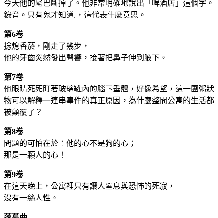
今天他的尾巴斷掉了。他非常明確地說出「啤酒店」這個字。
錄音。只有鬼才知道,，這代表什麼意思。
第6卷
捻熄香菸，剛走了幾步，
他的牙齒突然發出聲響，接著把鼻子伸到腋下。
第7卷
他眼睛死死盯著玻璃罐內的腦下垂體，好像希望，這一團粥狀
物可以解釋一連串事件的真正原因，為什麼整間公寓的生活都
被顛覆了？
第8卷
問題的可怕在於：他的心不是狗的心；
那是一顆人的心！
第9卷
在這天晚上，公寓裡只有讓人窒息與恐怖的死寂，
沒有一絲人性。
落幕曲