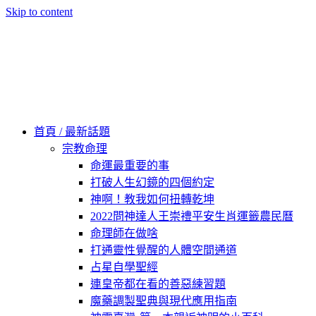
Skip to content
60秒看新世界
柿子文化
首頁 / 最新話題
宗教命理
命運最重要的事
打破人生幻鏡的四個約定
神啊！教我如何扭轉乾坤
2022問神達人王崇禮平安生肖運籤農民曆
命理師在做啥
打通靈性覺醒的人體空間通道
占星自學聖經
連皇帝都在看的善惡練習題
魔藥調製聖典與現代應用指南