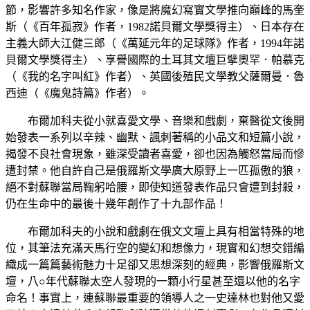
節，影響許多知名作家，像是將魔幻寫實文學推向巔峰的馬奎
斯（《百年孤寂》作者，1982諾貝爾文學獎得主）、日本存在
主義大師大江健三郎（《萬延元年的足球隊》作者，1994年諾
貝爾文學獎得主）、享譽國際的土耳其文壇巨擘奧罕．帕慕克
（《我的名字叫紅》作者）、英國後殖民文學教父薩爾曼．魯
西迪（《魔鬼詩篇》作者）。
布爾加科夫從小就喜愛文學、音樂和戲劇，棄醫從文後開
始發表一系列以辛辣、幽默、諷刺著稱的小品文和短篇小說，
揭發不良社會現象，雖深受讀者喜愛，卻也因為觸怒當局而慘
遭封禁。他自許自己是俄羅斯文學廣大原野上一匹孤傲的狼，
絕不對蘇聯當局鞠躬哈腰，即使知道發表作品只會遭到封殺，
仍在生命中的最後十幾年創作了十九部作品！
布爾加科夫的小說和戲劇在俄文文壇上具有相當特殊的地
位，其筆法充滿天馬行空的變幻和想像力，現實和幻想交錯編
織成一篇篇藝術魅力十足卻又思想深刻的經典，影響俄羅斯文
壇，八○年代蘇聯太空人發現的一顆小行星甚至還以他的名字
命名！事實上，連蘇聯最重要的領導人之一史達林也對他又愛