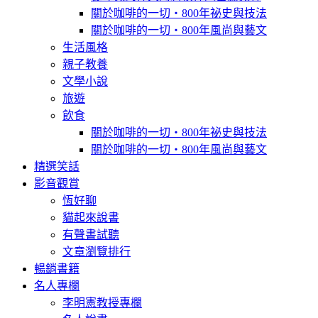
關於咖啡的一切‧800年祕史與技法
關於咖啡的一切‧800年風尚與藝文
生活風格
親子教養
文學小說
旅遊
飲食
關於咖啡的一切‧800年祕史與技法
關於咖啡的一切‧800年風尚與藝文
精選笑話
影音觀賞
恆好聊
貓起來說書
有聲書試聽
文章瀏覽排行
暢銷書籍
名人專欄
李明憲教授專欄