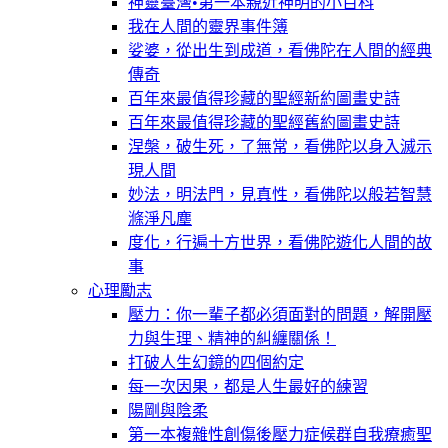
神靈臺灣•第一本親近神明的小百科
我在人間的靈界事件簿
娑婆，從出生到成道，看佛陀在人間的經典
傳奇
百年來最值得珍藏的聖經新約圖畫史詩
百年來最值得珍藏的聖經舊約圖畫史詩
涅槃，破生死，了無常，看佛陀以身入滅示
現人間
妙法，明法門，見真性，看佛陀以般若智慧
滌淨凡塵
度化，行遍十方世界，看佛陀遊化人間的故
事
心理勵志
壓力：你一輩子都必須面對的問題，解開壓
力與生理、精神的糾纏關係！
打破人生幻鏡的四個約定
每一次因果，都是人生最好的練習
陽剛與陰柔
第一本複雜性創傷後壓力症候群自我療癒聖