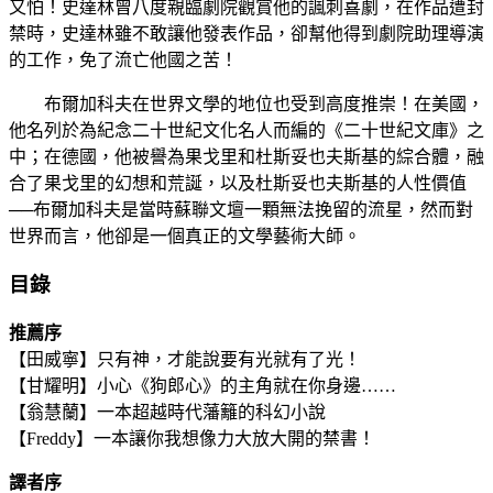
又怕！史達林曾八度親臨劇院觀賞他的諷刺喜劇，在作品遭封
禁時，史達林雖不敢讓他發表作品，卻幫他得到劇院助理導演
的工作，免了流亡他國之苦！
布爾加科夫在世界文學的地位也受到高度推崇！在美國，
他名列於為紀念二十世紀文化名人而編的《二十世紀文庫》之
中；在德國，他被譽為果戈里和杜斯妥也夫斯基的綜合體，融
合了果戈里的幻想和荒誕，以及杜斯妥也夫斯基的人性價值
──布爾加科夫是當時蘇聯文壇一顆無法挽留的流星，然而對
世界而言，他卻是一個真正的文學藝術大師。
目錄
推薦序
【田威寧】只有神，才能說要有光就有了光！
【甘耀明】小心《狗郎心》的主角就在你身邊……
【翁慧蘭】一本超越時代藩籬的科幻小說
【Freddy】一本讓你我想像力大放大開的禁書！
譯者序