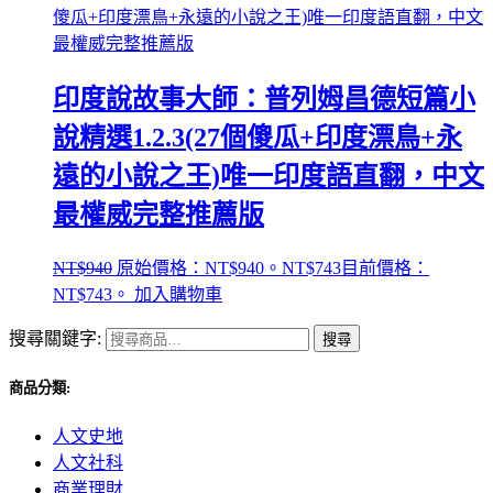
印度說故事大師：普列姆昌德短篇小
說精選1.2.3(27個傻瓜+印度漂鳥+永
遠的小說之王)唯一印度語直翻，中文
最權威完整推薦版
NT$
940
原始價格：NT$940。
NT$
743
目前價格：
NT$743。
加入購物車
搜尋關鍵字:
搜尋
商品分類:
人文史地
人文社科
商業理財