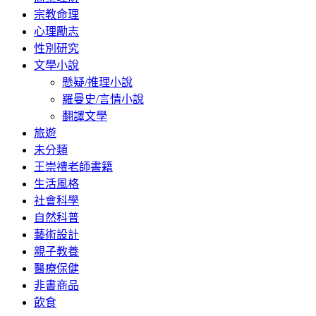
宗教命理
心理勵志
性別研究
文學小說
懸疑/推理小說
羅曼史/言情小說
翻譯文學
旅遊
未分類
王崇禮老師書籍
生活風格
社會科學
自然科普
藝術設計
親子教養
醫療保健
非書商品
飲食