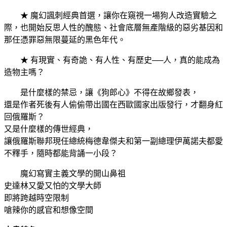
★ 魔幻諷刺經典首選，讓你在窺視一場狗人改造實驗之
際，也開始反思人性的醜態、社會底層無產階級的惡劣基因和
那任憑罪惡無限蔓延的黑色年代。
★ 有現實、有奇詭、有人性、有歷史──人，真的能成為
造物主嗎？
是什麼樣的禁忌，讓《狗郎心》不得在故鄉發表，
還是作者死後有人偷偷帶出國在西歐國家出版發行，才翻身紅
回俄羅斯？
又是什麼樣的傳世經典，
讓俄羅斯聯邦現任總統梅德韋傑夫和第一副總理伊萬諾夫都愛
不釋手，隨時都能背誦一小段？
魔幻寫實主義文學的開山鼻祖
史達林又愛又怕的文學大師
即將跨越時空限制
嗆辣你的感官和想像空間