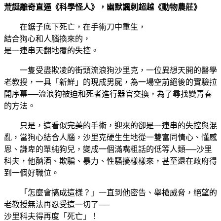
荒誕離奇直逼《科學怪人》，幽默諷刺超越《動物農莊》
在鋸子底下死亡，在手術刀中重生，
結合狗心和人腦換來的，
是一連串天翻地覆的失控。
一隻受盡欺凌的街頭流浪狗沙里克，一位異想天開的醫學
老教授，一具「新鮮」的現成男屍，為一場空前絕後的實驗拉
開序幕──流浪狗被迫和死者進行器官交換，為了尋找變青春
的方法。
只是，這看似完美的手術，迎來的卻是一連串的失控與混
亂，當狗心結合人腦，沙里克硬生生地從一雙富同情心、懂感
恩、謙卑的單純狗兒，變成一個滿嘴粗話的低等人類──沙里
科夫，他酗酒、欺騙、暴力、性騷擾樣樣來，甚至還在政府得
到一個好職位。
「怎麼會搞成這樣？」一直到他密告、舉槍威脅，絕望的
老教授無法再忍受這一切了──
沙里科夫得再度「死亡」！