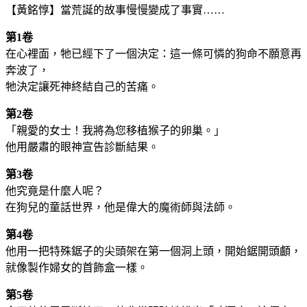
【黃銘惇】當荒誕的故事慢慢變成了事實……
第1卷
在心裡面，牠已經下了一個決定：這一條可憐的狗命不願意再
奔波了，
牠決定讓死神終結自己的苦痛。
第2卷
「親愛的女士！我將為您移植猴子的卵巢。」
他用嚴肅的眼神宣告診斷結果。
第3卷
他究竟是什麼人呢？
在狗兒的童話世界，他是偉大的魔術師與法師。
第4卷
他用一把特殊鋸子的尖頭架在第一個洞上頭，開始鋸開頭顱，
就像製作婦女的首飾盒一樣。
第5卷