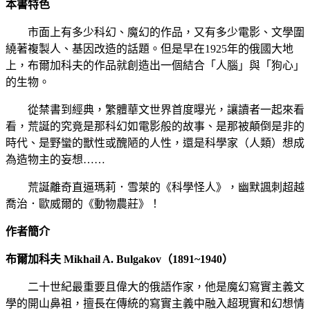
本書特色
市面上有多少科幻、魔幻的作品，又有多少電影、文學圍
繞著複製人、基因改造的話題。但是早在1925年的俄國大地
上，布爾加科夫的作品就創造出一個結合「人腦」與「狗心」
的生物。
從禁書到經典，繁體華文世界首度曝光，讓讀者一起來看
看，荒誕的究竟是那科幻如電影般的故事、是那被顛倒是非的
時代、是野蠻的獸性或醜陋的人性，還是科學家（人類）想成
為造物主的妄想……
荒誕離奇直逼瑪莉．雪萊的《科學怪人》，幽默諷刺超越
喬治．歐威爾的《動物農莊》！
作者簡介
布爾加科夫 Mikhail A. Bulgakov（1891~1940）
二十世紀最重要且偉大的俄語作家，他是魔幻寫實主義文
學的開山鼻祖，擅長在傳統的寫實主義中融入超現實和幻想情