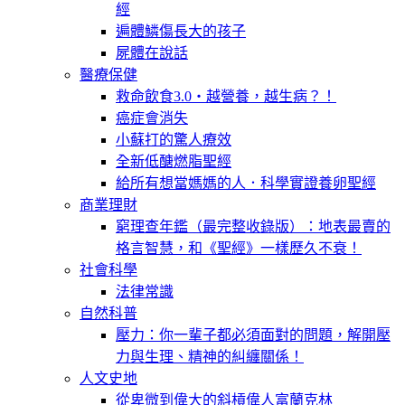
經
遍體鱗傷長大的孩子
屍體在說話
醫療保健
救命飲食3.0‧越營養，越生病？！
癌症會消失
小蘇打的驚人療效
全新低醣燃脂聖經
給所有想當媽媽的人．科學實證養卵聖經
商業理財
窮理查年鑑（最完整收錄版）：地表最賣的
格言智慧，和《聖經》一樣歷久不衰！
社會科學
法律常識
自然科普
壓力：你一輩子都必須面對的問題，解開壓
力與生理、精神的糾纏關係！
人文史地
從卑微到偉大的斜槓偉人富蘭克林