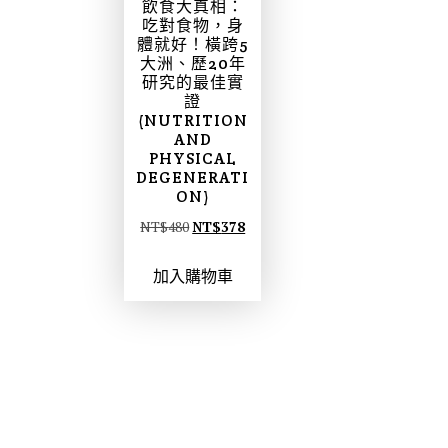
飲食大真相：
吃對食物，身
體就好！橫跨5
大洲、歷20年
研究的最佳實
證
(NUTRITION
AND
PHYSICAL
DEGENERATI
ON)
原
目
NT$
480
NT$
378
始
前
加入購物車
價
價
格
格
：
：
N
N
T
T
$
$
4
3