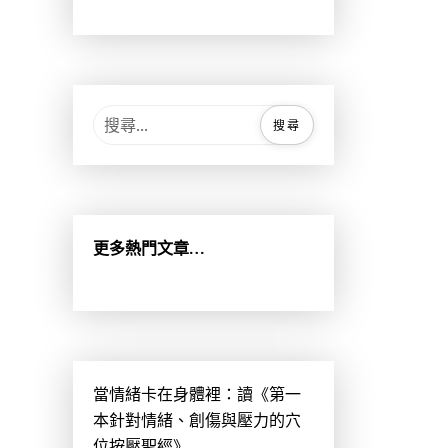
搜
尋
關
鍵
字
:
更多熱門文章…
當情緒卡在身體裡：讀《第一
本針對情緒、創傷與壓力的穴
位按壓聖經》