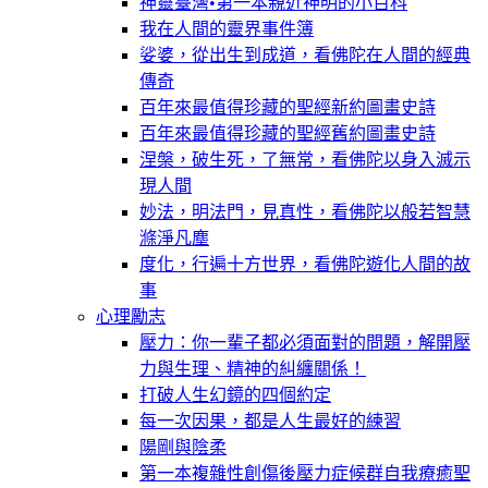
神靈臺灣•第一本親近神明的小百科
我在人間的靈界事件簿
娑婆，從出生到成道，看佛陀在人間的經典
傳奇
百年來最值得珍藏的聖經新約圖畫史詩
百年來最值得珍藏的聖經舊約圖畫史詩
涅槃，破生死，了無常，看佛陀以身入滅示
現人間
妙法，明法門，見真性，看佛陀以般若智慧
滌淨凡塵
度化，行遍十方世界，看佛陀遊化人間的故
事
心理勵志
壓力：你一輩子都必須面對的問題，解開壓
力與生理、精神的糾纏關係！
打破人生幻鏡的四個約定
每一次因果，都是人生最好的練習
陽剛與陰柔
第一本複雜性創傷後壓力症候群自我療癒聖