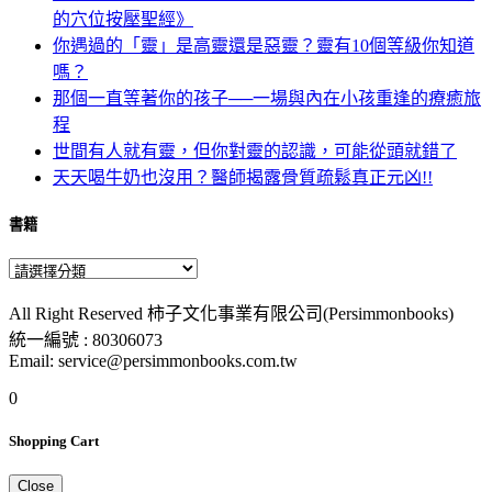
的穴位按壓聖經》
你遇過的「靈」是高靈還是惡靈？靈有10個等級你知道
嗎？
那個一直等著你的孩子──一場與內在小孩重逢的療癒旅
程
世間有人就有靈，但你對靈的認識，可能從頭就錯了
天天喝牛奶也沒用？醫師揭露骨質疏鬆真正元凶!!
書籍
All Right Reserved 柿子文化事業有限公司(Persimmonbooks)
統一編號 : 80306073
Email: service@persimmonbooks.com.tw
0
Shopping Cart
Close