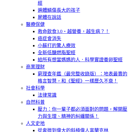
經
遍體鱗傷長大的孩子
屍體在說話
醫療保健
救命飲食3.0‧越營養，越生病？！
癌症會消失
小蘇打的驚人療效
全新低醣燃脂聖經
給所有想當媽媽的人．科學實證養卵聖經
商業理財
窮理查年鑑（最完整收錄版）：地表最賣的
格言智慧，和《聖經》一樣歷久不衰！
社會科學
法律常識
自然科普
壓力：你一輩子都必須面對的問題，解開壓
力與生理、精神的糾纏關係！
人文史地
從卑微到偉大的斜槓偉人富蘭克林