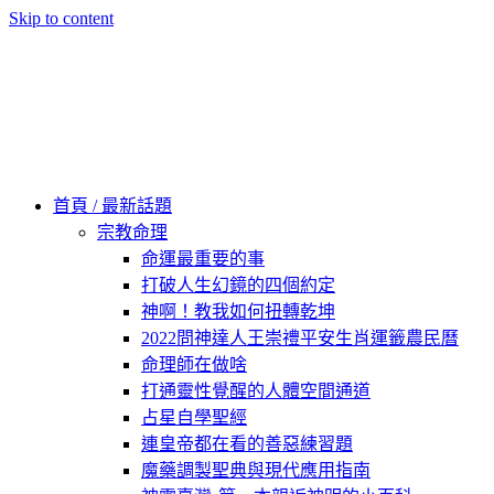
Skip to content
60秒看新世界
柿子文化
首頁 / 最新話題
宗教命理
命運最重要的事
打破人生幻鏡的四個約定
神啊！教我如何扭轉乾坤
2022問神達人王崇禮平安生肖運籤農民曆
命理師在做啥
打通靈性覺醒的人體空間通道
占星自學聖經
連皇帝都在看的善惡練習題
魔藥調製聖典與現代應用指南