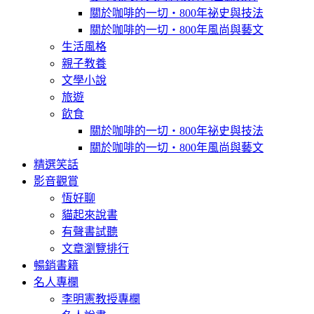
關於咖啡的一切‧800年祕史與技法
關於咖啡的一切‧800年風尚與藝文
生活風格
親子教養
文學小說
旅遊
飲食
關於咖啡的一切‧800年祕史與技法
關於咖啡的一切‧800年風尚與藝文
精選笑話
影音觀賞
恆好聊
貓起來說書
有聲書試聽
文章瀏覽排行
暢銷書籍
名人專欄
李明憲教授專欄