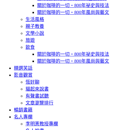
關於咖啡的一切‧800年祕史與技法
關於咖啡的一切‧800年風尚與藝文
生活風格
親子教養
文學小說
旅遊
飲食
關於咖啡的一切‧800年祕史與技法
關於咖啡的一切‧800年風尚與藝文
精選笑話
影音觀賞
恆好聊
貓起來說書
有聲書試聽
文章瀏覽排行
暢銷書籍
名人專欄
李明憲教授專欄