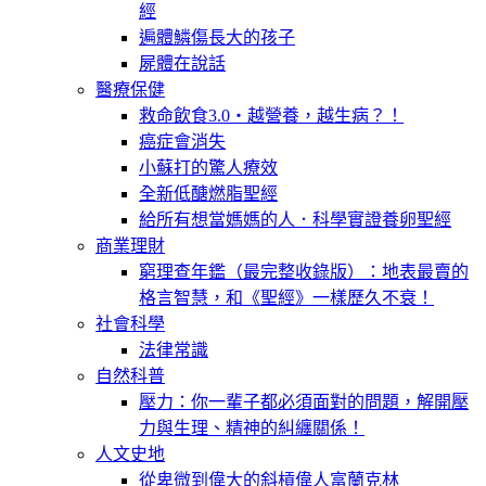
經
遍體鱗傷長大的孩子
屍體在說話
醫療保健
救命飲食3.0‧越營養，越生病？！
癌症會消失
小蘇打的驚人療效
全新低醣燃脂聖經
給所有想當媽媽的人．科學實證養卵聖經
商業理財
窮理查年鑑（最完整收錄版）：地表最賣的
格言智慧，和《聖經》一樣歷久不衰！
社會科學
法律常識
自然科普
壓力：你一輩子都必須面對的問題，解開壓
力與生理、精神的糾纏關係！
人文史地
從卑微到偉大的斜槓偉人富蘭克林