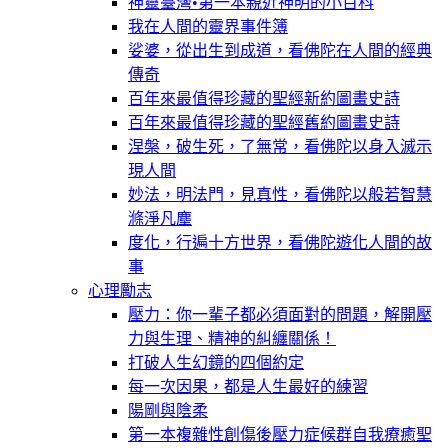
神靈臺灣•第一本親近神明的小百科
我在人間的靈界事件簿
娑婆，從出生到成道，看佛陀在人間的經典
傳奇
百年來最值得珍藏的聖經新約圖畫史詩
百年來最值得珍藏的聖經舊約圖畫史詩
涅槃，破生死，了無常，看佛陀以身入滅示
現人間
妙法，明法門，見真性，看佛陀以般若智慧
滌淨凡塵
度化，行遍十方世界，看佛陀遊化人間的故
事
心理勵志
壓力：你一輩子都必須面對的問題，解開壓
力與生理、精神的糾纏關係！
打破人生幻鏡的四個約定
每一次因果，都是人生最好的練習
陽剛與陰柔
第一本複雜性創傷後壓力症候群自我療癒聖