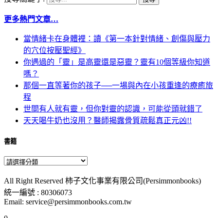
更多熱門文章…
當情緒卡在身體裡：讀《第一本針對情緒、創傷與壓力
的穴位按壓聖經》
你遇過的「靈」是高靈還是惡靈？靈有10個等級你知道
嗎？
那個一直等著你的孩子──一場與內在小孩重逢的療癒旅
程
世間有人就有靈，但你對靈的認識，可能從頭就錯了
天天喝牛奶也沒用？醫師揭露骨質疏鬆真正元凶!!
書籍
All Right Reserved 柿子文化事業有限公司(Persimmonbooks)
統一編號 : 80306073
Email: service@persimmonbooks.com.tw