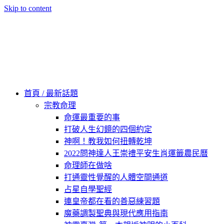
Skip to content
60秒看新世界
柿子文化
首頁 / 最新話題
宗教命理
命運最重要的事
打破人生幻鏡的四個約定
神啊！教我如何扭轉乾坤
2022問神達人王崇禮平安生肖運籤農民曆
命理師在做啥
打通靈性覺醒的人體空間通道
占星自學聖經
連皇帝都在看的善惡練習題
魔藥調製聖典與現代應用指南