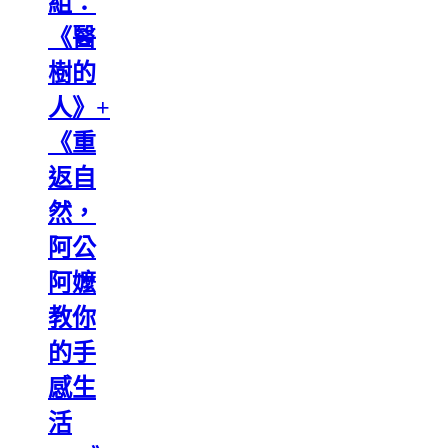
組：
《醫
樹的
人》+
《重
返自
然，
阿公
阿嬤
教你
的手
感生
活