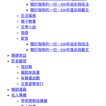
關於咖啡的一切‧800年祕史與技法
關於咖啡的一切‧800年風尚與藝文
生活風格
親子教養
文學小說
旅遊
飲食
關於咖啡的一切‧800年祕史與技法
關於咖啡的一切‧800年風尚與藝文
精選笑話
影音觀賞
恆好聊
貓起來說書
有聲書試聽
文章瀏覽排行
暢銷書籍
名人專欄
李明憲教授專欄