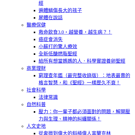
經
遍體鱗傷長大的孩子
屍體在說話
醫療保健
救命飲食3.0‧越營養，越生病？！
癌症會消失
小蘇打的驚人療效
全新低醣燃脂聖經
給所有想當媽媽的人．科學實證養卵聖經
商業理財
窮理查年鑑（最完整收錄版）：地表最賣的
格言智慧，和《聖經》一樣歷久不衰！
社會科學
法律常識
自然科普
壓力：你一輩子都必須面對的問題，解開壓
力與生理、精神的糾纏關係！
人文史地
從卑微到偉大的斜槓偉人富蘭克林