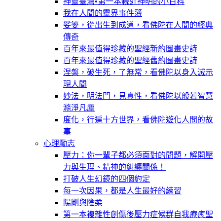
神靈臺灣•第一本親近神明的小百科
我在人間的靈界事件簿
娑婆，從出生到成道，看佛陀在人間的經典
傳奇
百年來最值得珍藏的聖經新約圖畫史詩
百年來最值得珍藏的聖經舊約圖畫史詩
涅槃，破生死，了無常，看佛陀以身入滅示
現人間
妙法，明法門，見真性，看佛陀以般若智慧
滌淨凡塵
度化，行遍十方世界，看佛陀遊化人間的故
事
心理勵志
壓力：你一輩子都必須面對的問題，解開壓
力與生理、精神的糾纏關係！
打破人生幻鏡的四個約定
每一次因果，都是人生最好的練習
陽剛與陰柔
第一本複雜性創傷後壓力症候群自我療癒聖