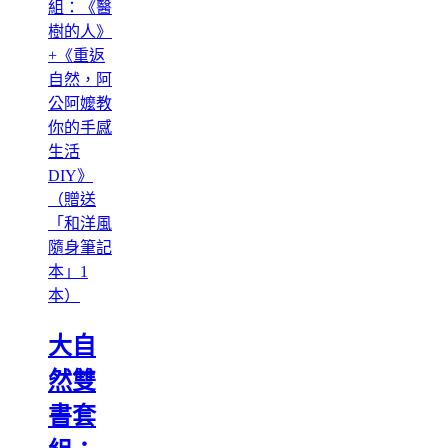
大自
然雙
書套