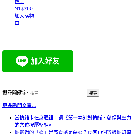
格：
NT$718。
加入購物
車
搜尋關鍵字:
更多熱門文章…
當情緒卡在身體裡：讀《第一本針對情緒、創傷與壓力
的穴位按壓聖經》
你遇過的「靈」是高靈還是惡靈？靈有10個等級你知道