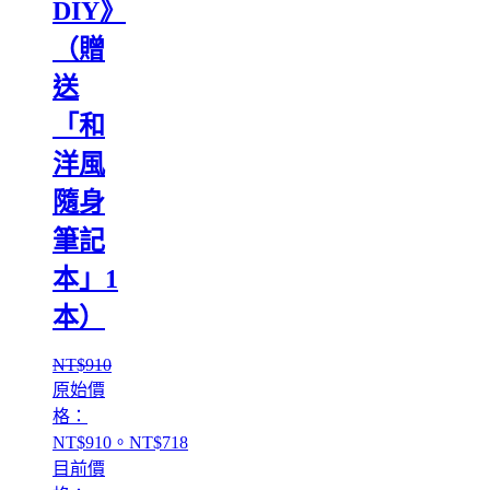
DIY》
（贈
送
「和
洋風
隨身
筆記
本」1
本）
NT$
910
原始價
格：
NT$910。
NT$
718
目前價