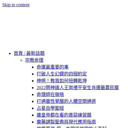
Skip to content
60秒看新世界
柿子文化
首頁 / 最新話題
宗教命理
命運最重要的事
打破人生幻鏡的四個約定
神啊！教我如何扭轉乾坤
2022問神達人王崇禮平安生肖運籤農民曆
命理師在做啥
打通靈性覺醒的人體空間通道
占星自學聖經
連皇帝都在看的善惡練習題
魔藥調製聖典與現代應用指南