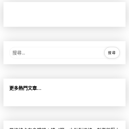
搜
尋
關
鍵
字
:
更多熱門文章…