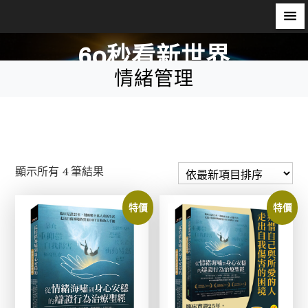
S
60秒看新世界
k
情緒管理
i
柿子文化
p
t
o
c
o
依
顯示所有 4 筆結果
n
最
t
新
特價
特價
e
項
n
目
t
排
序