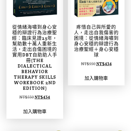
從情緒海嘯到身心安
疼惜自己與所愛的
穩的辯證行為治療聖
人，走出自我傷害的
經：臨床見證25年，
困境：從情緒海嘯到
幫助數十萬人重新生
身心安穩的辯證行為
活，走出自傷困境的
治療聖經＋身心安穩
實用DBT自助助人手
球
冊(THE
原
目
NT$
550
NT$
434
DIALECTICAL
BEHAVIOR
始
前
THERAPY SKILLS
加入購物車
價
價
WORKBOOK 2ND
格
格
EDITION)
：
：
原
目
NT$
550
NT$
434
N
N
始
前
T
T
加入購物車
價
價
$
$
格
格
5
4
：
：