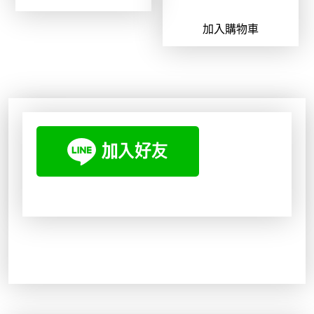
始
前
格
格
加入購物車
價
價
：
：
格
格
N
N
：
：
T
T
N
N
$
$
T
T
1
7
$
$
0
7
5
4
3
2
9
7
0
。
9
2
。
。
。