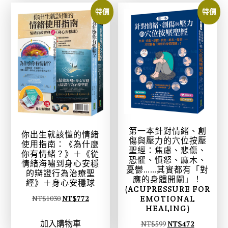
5
3
N
N
特價
特價
0
4
T
T
。
。
$
$
5
4
5
3
0
4
。
。
第一本針對情緒、創
你出生就該懂的情緒
傷與壓力的穴位按壓
使用指南：《為什麼
聖經：焦慮、悲傷、
你有情緒？》＋《從
恐懼、憤怒、麻木、
情緒海嘯到身心安穩
憂鬱……其實都有「對
的辯證行為治療聖
應的身體開關」！
經》＋身心安穩球
(ACUPRESSURE FOR
原
目
EMOTIONAL
NT$
1030
NT$
772
HEALING)
始
前
加入購物車
原
目
NT$
599
NT$
472
價
價