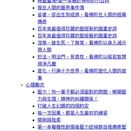
神靈臺灣•第一本親近神明的小百科
我在人間的靈界事件簿
娑婆，從出生到成道，看佛陀在人間的經典
傳奇
百年來最值得珍藏的聖經新約圖畫史詩
百年來最值得珍藏的聖經舊約圖畫史詩
涅槃，破生死，了無常，看佛陀以身入滅示
現人間
妙法，明法門，見真性，看佛陀以般若智慧
滌淨凡塵
度化，行遍十方世界，看佛陀遊化人間的故
事
心理勵志
壓力：你一輩子都必須面對的問題，解開壓
力與生理、精神的糾纏關係！
打破人生幻鏡的四個約定
每一次因果，都是人生最好的練習
陽剛與陰柔
第一本複雜性創傷後壓力症候群自我療癒聖