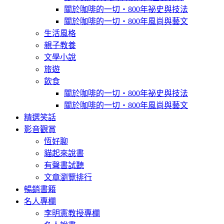
關於咖啡的一切‧800年祕史與技法
關於咖啡的一切‧800年風尚與藝文
生活風格
親子教養
文學小說
旅遊
飲食
關於咖啡的一切‧800年祕史與技法
關於咖啡的一切‧800年風尚與藝文
精選笑話
影音觀賞
恆好聊
貓起來說書
有聲書試聽
文章瀏覽排行
暢銷書籍
名人專欄
李明憲教授專欄