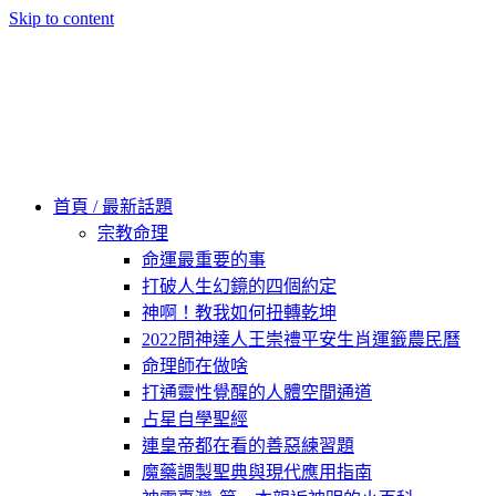
Skip to content
60秒看新世界
柿子文化
首頁 / 最新話題
宗教命理
命運最重要的事
打破人生幻鏡的四個約定
神啊！教我如何扭轉乾坤
2022問神達人王崇禮平安生肖運籤農民曆
命理師在做啥
打通靈性覺醒的人體空間通道
占星自學聖經
連皇帝都在看的善惡練習題
魔藥調製聖典與現代應用指南