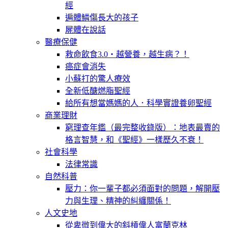
經
遍體鱗傷長大的孩子
屍體在說話
醫療保健
救命飲食3.0‧越營養，越生病？！
癌症會消失
小蘇打的驚人療效
全新低醣燃脂聖經
給所有想當媽媽的人．科學實證養卵聖經
商業理財
窮理查年鑑（最完整收錄版）：地表最賣的
格言智慧，和《聖經》一樣歷久不衰！
社會科學
法律常識
自然科普
壓力：你一輩子都必須面對的問題，解開壓
力與生理、精神的糾纏關係！
人文史地
從卑微到偉大的斜槓偉人富蘭克林