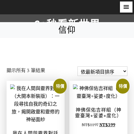
S
60秒看新世界
k
信仰
i
柿子文化
p
t
o
c
依
顯示所有 3 筆結果
o
最
n
新
特價
特價
t
項
e
目
n
排
神佛保佑吉祥組（神
t
靈臺灣+娑婆+度化）
序
原
目
NT$
1197
NT$
399
始
前
我在人間與靈界對話