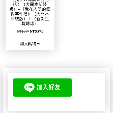
話》（大開本新裝
版）+《我在人間的靈
界事件簿》（大開本
新裝版）＋〈新誕生
轉轉球〉
原
目
NT$
749
NT$
591
始
前
加入購物車
價
價
格
格
：
：
N
N
T
T
$
$
7
5
4
9
9
1
。
。