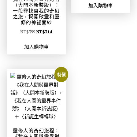
（大開本新裝版）：
加入購物車
價
價
一段尋找自我的奇幻
格
格
之旅，揭開啟靈和靈
修的神祕面紗
：
：
N
N
原
目
NT$
399
NT$
314
T
T
始
前
$
$
加入購物車
價
價
1
3
格
格
1
9
：
：
9
9
N
N
特價
7
。
T
T
。
$
$
3
3
9
1
9
4
。
。
靈修人的奇幻旅程：
《我在人間與靈界對