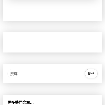
搜
尋
關
鍵
字
:
更多熱門文章…