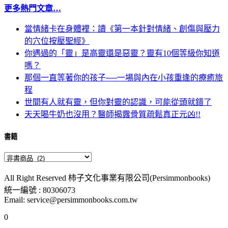
更多熱門文章…
當情緒卡在身體裡：讀《第一本針對情緒、創傷與壓力
的穴位按壓聖經》
你遇過的「靈」是高靈還是惡靈？靈有10個等級你知道
嗎？
那個一直等著你的孩子──一場與內在小孩重逢的療癒旅
程
世間有人就有靈，但你對靈的認識，可能從頭就錯了
天天喝牛奶也沒用？醫師揭露骨質疏鬆真正元凶!!
書籍
All Right Reserved 柿子文化事業有限公司(Persimmonbooks)
統一編號 : 80306073
Email: service@persimmonbooks.com.tw
0