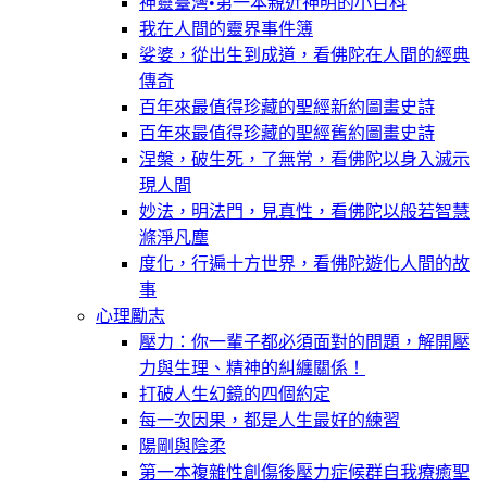
神靈臺灣•第一本親近神明的小百科
我在人間的靈界事件簿
娑婆，從出生到成道，看佛陀在人間的經典
傳奇
百年來最值得珍藏的聖經新約圖畫史詩
百年來最值得珍藏的聖經舊約圖畫史詩
涅槃，破生死，了無常，看佛陀以身入滅示
現人間
妙法，明法門，見真性，看佛陀以般若智慧
滌淨凡塵
度化，行遍十方世界，看佛陀遊化人間的故
事
心理勵志
壓力：你一輩子都必須面對的問題，解開壓
力與生理、精神的糾纏關係！
打破人生幻鏡的四個約定
每一次因果，都是人生最好的練習
陽剛與陰柔
第一本複雜性創傷後壓力症候群自我療癒聖