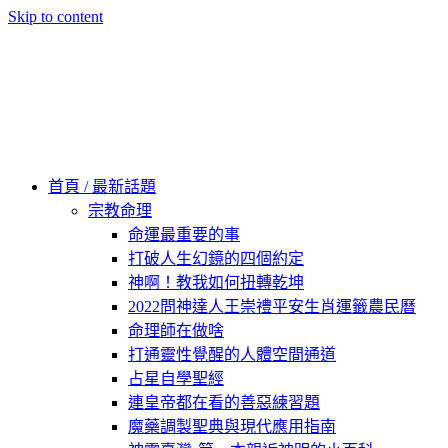
Skip to content
60秒看新世界
柿子文化
首頁 / 最新話題
宗教命理
命運最重要的事
打破人生幻鏡的四個約定
神啊！教我如何扭轉乾坤
2022問神達人王崇禮平安生肖運籤農民曆
命理師在做啥
打通靈性覺醒的人體空間通道
占星自學聖經
連皇帝都在看的善惡練習題
魔藥調製聖典與現代應用指南