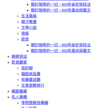
關於咖啡的一切‧800年祕史與技法
關於咖啡的一切‧800年風尚與藝文
生活風格
親子教養
文學小說
旅遊
飲食
關於咖啡的一切‧800年祕史與技法
關於咖啡的一切‧800年風尚與藝文
精選笑話
影音觀賞
恆好聊
貓起來說書
有聲書試聽
文章瀏覽排行
暢銷書籍
名人專欄
李明憲教授專欄