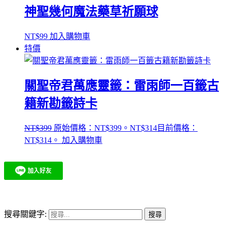
神聖幾何魔法藥草祈願球
NT$
99
加入購物車
特價
關聖帝君萬應靈籤：雷雨師一百籤古
籍新勘籤詩卡
NT$
399
原始價格：NT$399。
NT$
314
目前價格：
NT$314。
加入購物車
搜尋關鍵字: