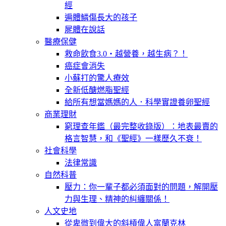
經
遍體鱗傷長大的孩子
屍體在說話
醫療保健
救命飲食3.0‧越營養，越生病？！
癌症會消失
小蘇打的驚人療效
全新低醣燃脂聖經
給所有想當媽媽的人．科學實證養卵聖經
商業理財
窮理查年鑑（最完整收錄版）：地表最賣的
格言智慧，和《聖經》一樣歷久不衰！
社會科學
法律常識
自然科普
壓力：你一輩子都必須面對的問題，解開壓
力與生理、精神的糾纏關係！
人文史地
從卑微到偉大的斜槓偉人富蘭克林