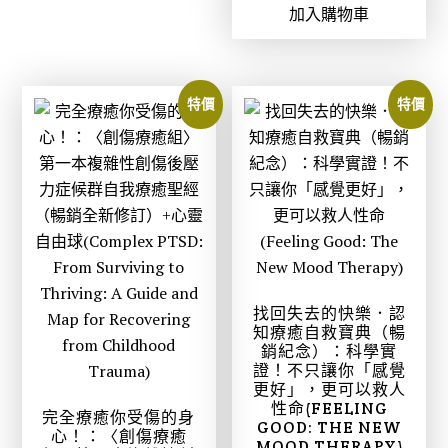
$
$
加入購物車
價
價
6
5
格
格
4
0
：
：
0
5
N
N
特價
特價
。
。
T
T
$
$
4
3
9
9
9
3
。
。
找回失去的快樂．認
知療癒自救寶典（暢
銷紀念）：科學實
證！不只讓你「感覺
更好」，更可以救人
性命(FEELING
完全療癒你受傷的身
GOOD: THE NEW
心！：〈創傷療癒
MOOD THERAPY)