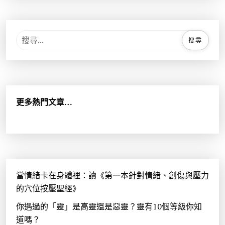
搜
尋
關
鍵
字
:
更多熱門文章…
當情緒卡在身體裡：讀《第一本針對情緒、創傷與壓力
的穴位按壓聖經》
你遇過的「靈」是高靈還是惡靈？靈有10個等級你知
道嗎？