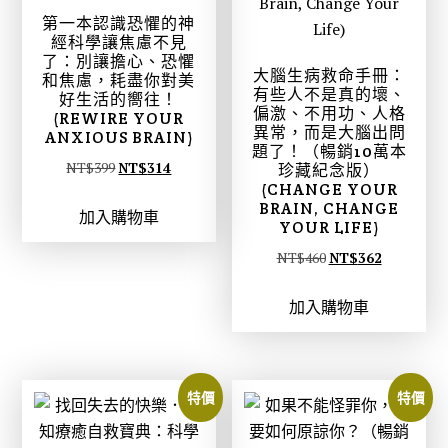
第一本認識恐懼的神
經科學讓焦慮不見
了：別讓擔心、恐懼
大腦生病救命手冊：
和焦慮，耗盡你對美
有些人不是真的壞、
好生活的嚮往！
偏激、不用功、人格
(REWIRE YOUR
異常，而是大腦出問
ANXIOUS BRAIN)
題了！（暢銷10萬本
原
目
NT$
399
NT$
314
珍藏紀念版）
(CHANGE YOUR
始
前
BRAIN, CHANGE
加入購物車
價
價
YOUR LIFE)
格
格
原
目
NT$
460
NT$
362
：
：
始
前
N
N
加入購物車
價
價
T
T
格
格
$
$
：
：
3
3
N
N
特價
特價
9
1
T
T
9
4
$
$