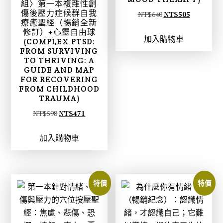
組〉第一本複雜性創
傷後壓力症候群自我
原
目
NT$
640
NT$
505
療癒聖經（暢銷全新
始
前
修訂）+心靈自由球
加入購物車
價
價
(COMPLEX PTSD:
FROM SURVIVING
格
格
TO THRIVING: A
：
：
GUIDE AND MAP
FOR RECOVERING
N
N
FROM CHILDHOOD
T
T
TRAUMA)
$
$
原
目
NT$
598
NT$
471
6
5
始
前
4
0
加入購物車
價
價
0
5
格
格
。
。
：
：
N
N
特價
特價
T
T
$
$
5
4