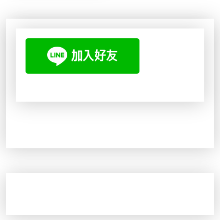
4
3
N
N
8
7
T
T
0
8
$
$
。
。
5
4
9
7
9
2
。
。