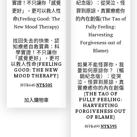
。
。
4
3
6
6
0
2
。
。
找回失去的快樂．認
知療癒自救寶典：科
學實證！不只讓你
「感覺更好」，更可
以救人性命(FEELING
如果不能怪罪你，我
GOOD: THE NEW
要如何原諒你？（暢
MOOD THERAPY)
銷紀念版）：從哭
泣、怪罪到原諒，真
原
目
NT$
640
NT$
505
實療癒你的內在創傷
始
前
(THE TAO OF
FULLY FEELING:
加入購物車
價
價
HARVESTING
格
格
FORGIVENESS OUT
：
：
OF BLAME)
N
N
原
目
NT$
499
NT$
393
T
T
始
前