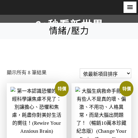
S
60秒看新世界
k
情緒/壓力
i
柿子文化
p
t
o
c
依
顯示所有 8 筆結果
o
最
n
新
特價
特價
t
項
e
目
n
排
t
序