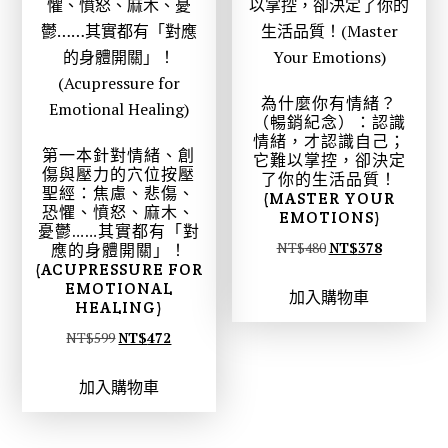
9
7
8
1
。
。
為什麼你有情緒？
（暢銷紀念）：認識
情緒，才認識自己；
第一本針對情緒、創
它難以掌控，卻決定
傷與壓力的穴位按壓
了你的生活品質！
聖經：焦慮、悲傷、
(MASTER YOUR
恐懼、憤怒、麻木、
EMOTIONS)
憂鬱……其實都有「對
原
目
NT$
480
NT$
378
應的身體開關」！
(ACUPRESSURE FOR
始
前
EMOTIONAL
加入購物車
價
價
HEALING)
格
格
原
目
NT$
599
NT$
472
：
：
始
前
N
N
加入購物車
價
價
T
T
格
格
$
$
：
：