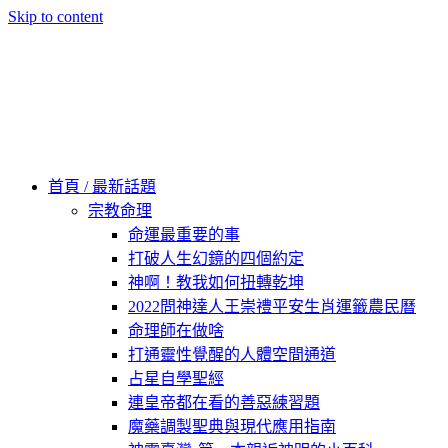
Skip to content
60秒看新世界
柿子文化
首頁 / 最新話題
宗教命理
命運最重要的事
打破人生幻鏡的四個約定
神啊！教我如何扭轉乾坤
2022問神達人王崇禮平安生肖運籤農民曆
命理師在做啥
打通靈性覺醒的人體空間通道
占星自學聖經
連皇帝都在看的善惡練習題
魔藥調製聖典與現代應用指南