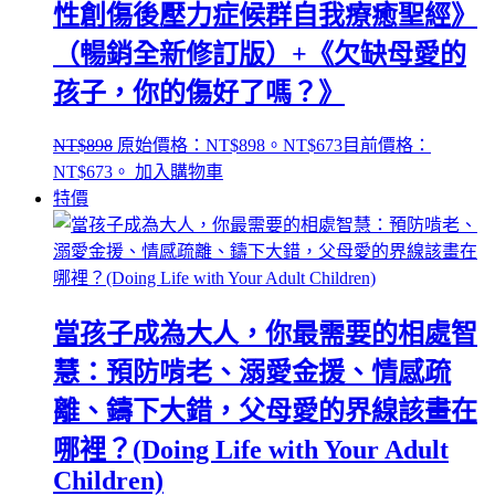
性創傷後壓力症候群自我療癒聖經》
（暢銷全新修訂版）+《欠缺母愛的
孩子，你的傷好了嗎？》
NT$
898
原始價格：NT$898。
NT$
673
目前價格：
NT$673。
加入購物車
特價
當孩子成為大人，你最需要的相處智
慧：預防啃老、溺愛金援、情感疏
離、鑄下大錯，父母愛的界線該畫在
哪裡？(Doing Life with Your Adult
Children)