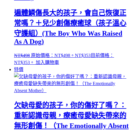
遍體鱗傷長大的孩子，會自己恢復正
常嗎？＋兒少創傷療癒球（孩子溫心
守護組）(The Boy Who Was Raised
As A Dog)
NT$
498
原始價格：NT$498。
NT$
353
目前價格：
NT$353。
加入購物車
特價
欠缺母愛的孩子，你的傷好了嗎？：
重新認識母親，療癒母愛缺失帶來的
無形創傷！（The Emotionally Absent