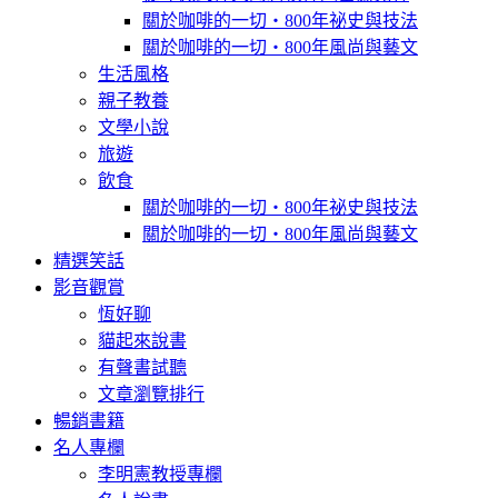
關於咖啡的一切‧800年祕史與技法
關於咖啡的一切‧800年風尚與藝文
生活風格
親子教養
文學小說
旅遊
飲食
關於咖啡的一切‧800年祕史與技法
關於咖啡的一切‧800年風尚與藝文
精選笑話
影音觀賞
恆好聊
貓起來說書
有聲書試聽
文章瀏覽排行
暢銷書籍
名人專欄
李明憲教授專欄