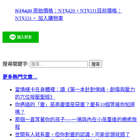
NT$
420
原始價格：NT$420。
NT$
331
目前價格：
NT$331。
加入購物車
搜尋關鍵字:
更多熱門文章…
當情緒卡在身體裡：讀《第一本針對情緒、創傷與壓力
的穴位按壓聖經》
你遇過的「靈」是高靈還是惡靈？靈有10個等級你知道
嗎？
那個一直等著你的孩子──一場與內在小孩重逢的療癒旅
程
世間有人就有靈，但你對靈的認識，可能從頭就錯了