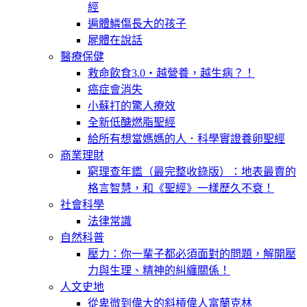
經
遍體鱗傷長大的孩子
屍體在說話
醫療保健
救命飲食3.0‧越營養，越生病？！
癌症會消失
小蘇打的驚人療效
全新低醣燃脂聖經
給所有想當媽媽的人．科學實證養卵聖經
商業理財
窮理查年鑑（最完整收錄版）：地表最賣的
格言智慧，和《聖經》一樣歷久不衰！
社會科學
法律常識
自然科普
壓力：你一輩子都必須面對的問題，解開壓
力與生理、精神的糾纏關係！
人文史地
從卑微到偉大的斜槓偉人富蘭克林