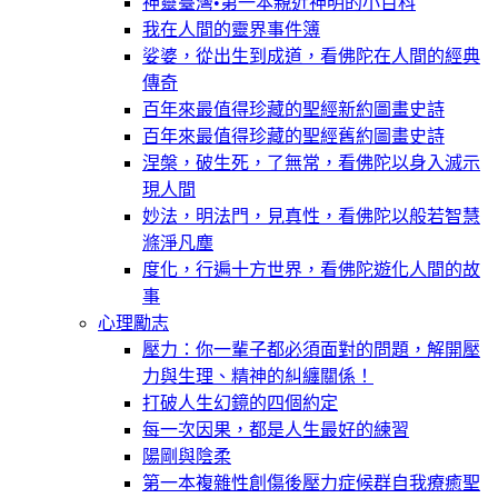
神靈臺灣•第一本親近神明的小百科
我在人間的靈界事件簿
娑婆，從出生到成道，看佛陀在人間的經典
傳奇
百年來最值得珍藏的聖經新約圖畫史詩
百年來最值得珍藏的聖經舊約圖畫史詩
涅槃，破生死，了無常，看佛陀以身入滅示
現人間
妙法，明法門，見真性，看佛陀以般若智慧
滌淨凡塵
度化，行遍十方世界，看佛陀遊化人間的故
事
心理勵志
壓力：你一輩子都必須面對的問題，解開壓
力與生理、精神的糾纏關係！
打破人生幻鏡的四個約定
每一次因果，都是人生最好的練習
陽剛與陰柔
第一本複雜性創傷後壓力症候群自我療癒聖