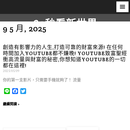
60秒看新世界
9 5 月, 2025
柿子文化
創造有影響力的人生,打造可靠的財富來源! 在任何
時間加入YOUTUBE都不嫌晚! YOUTUBE致富聖經
衝高流量與財富的秘密,你想知道YOUTUBE的一切
都在這裡!
2025/05/09
你的第一支影片，只需要手機就夠了！ 流量
L
F
T
i
a
w
n
c
i
繼續閱讀 »
e
e
t
b
t
o
e
o
r