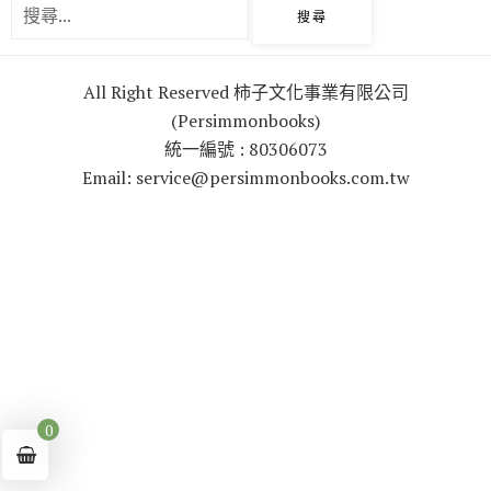
k
All Right Reserved 柿子文化事業有限公司
(Persimmonbooks)
統一編號 : 80306073
Email: service@persimmonbooks.com.tw
0