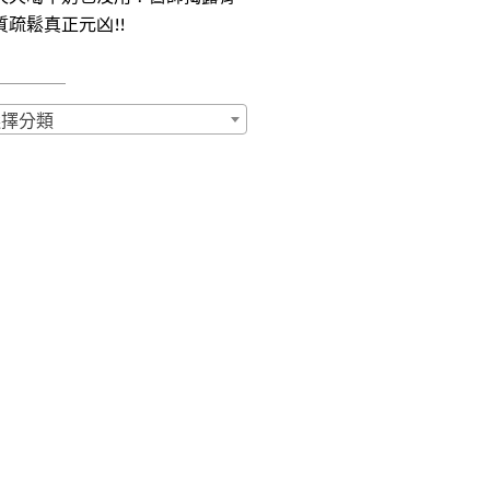
質疏鬆真正元凶!!
選擇分類