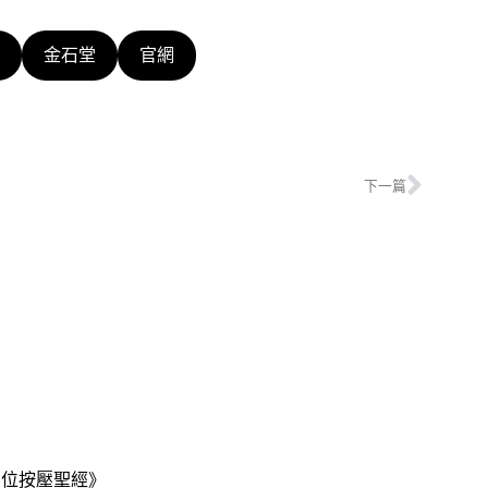
金石堂
官網
下一篇
穴位按壓聖經》