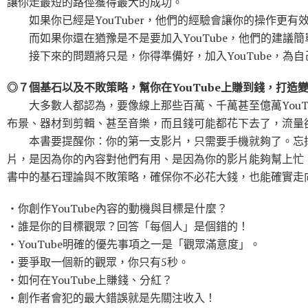
讓你走最短的路徑獲得最大的成功。
如果你已經是YouTuber，他們的經驗會讓你的操作更有
而如果你還在猶豫是不是要加入YouTube，他們的建議
接下來的問題將只是，你得準備好，加入YouTube，為
◎７個基石以及不敗策略，幫你在YouTube上賺到錢，打造
大多數人都認為，要像線上那些百萬、千萬甚至億萬YouTu
布景、器材到剪輯、甚至音樂，而且錢可能都花下去了，流量
本書要提醒你：你的第一支影片，只需要手機就夠了。忘掉
片，是因為你的內容對他們有用、是因為你的影片能夠幫上忙
書中的基石理論與不敗策略，確保你不必花大錢，也能確實走
‧你創作YouTube內容的動機與目標是什麼？
‧誰是你的目標觀眾？回答「每個人」是個錯的！
‧YouTube明確的優先事項之一是「觀眾滿意度」。
‧要爭取一個新的觀眾，你只有5秒。
‧如何在YouTube上賺錢、分紅？
‧創作者會犯的最大錯誤就是先關注收入！