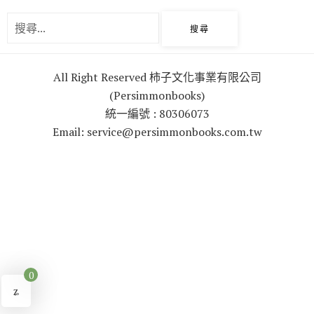
o
r
k
All Right Reserved 柿子文化事業有限公司
(Persimmonbooks)
統一編號 : 80306073
Email: service@persimmonbooks.com.tw
0