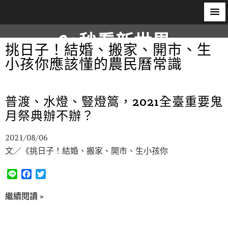
60秒看新世界
挑日子！結婚、搬家、開市、生
小孩你應該懂的農民曆常識
柿子文化
普渡、水燈、豎燈篙，2021全臺重要鬼
月祭典辦不辦？
2021/08/06
文／《挑日子！結婚、搬家、開市、生小孩你
L
F
T
i
a
w
n
c
i
繼續閱讀 »
e
e
t
b
t
o
e