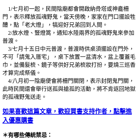
1/七月初一起，民間陰廟都會開啟納骨塔或神龕柵
門，表示釋放孤魂野鬼，當天傍晚，家家在門口擺設牲
醴，點「老大燈」，犒迎好兄弟回到人間。
2/放水燈、豎燈篙，通知水陸兩界的孤魂野鬼來參加
普渡。
3/七月十五日中元普渡，普渡時供桌須擺設在門外，
不可「請鬼入厝宅」，桌下放置一盆清水，盆上覆蓋毛
巾，並備髮梳、鏡子等供好兄弟梳妝打扮，要燒三巡香
才算完成祭儀。
4/八月初一陰廟便會將柵門關閉，表示封閉鬼門關，
此時民間還會舉行送孤與搶孤的活動，將不肯返回地獄
的孤魂野鬼送走。
如果喜歡這篇文章，歡迎買書支持作者，點擊進
入優惠購書
＊有哪些傳統禁忌：