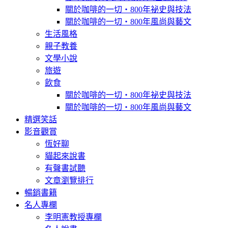
關於咖啡的一切‧800年祕史與技法
關於咖啡的一切‧800年風尚與藝文
生活風格
親子教養
文學小說
旅遊
飲食
關於咖啡的一切‧800年祕史與技法
關於咖啡的一切‧800年風尚與藝文
精選笑話
影音觀賞
恆好聊
貓起來說書
有聲書試聽
文章瀏覽排行
暢銷書籍
名人專欄
李明憲教授專欄