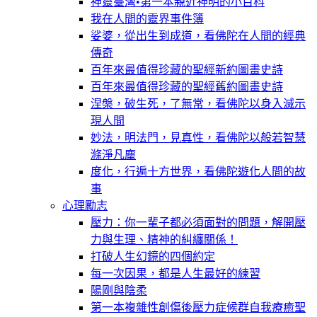
神靈臺灣•第一本親近神明的小百科
我在人間的靈界事件簿
娑婆，從出生到成道，看佛陀在人間的經典
傳奇
百年來最值得珍藏的聖經新約圖畫史詩
百年來最值得珍藏的聖經舊約圖畫史詩
涅槃，破生死，了無常，看佛陀以身入滅示
現人間
妙法，明法門，見真性，看佛陀以般若智慧
滌淨凡塵
度化，行遍十方世界，看佛陀遊化人間的故
事
心理勵志
壓力：你一輩子都必須面對的問題，解開壓
力與生理、精神的糾纏關係！
打破人生幻鏡的四個約定
每一次因果，都是人生最好的練習
陽剛與陰柔
第一本複雜性創傷後壓力症候群自我療癒聖