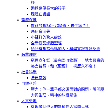
經
遍體鱗傷長大的孩子
屍體在說話
醫療保健
救命飲食3.0‧越營養，越生病？！
癌症會消失
小蘇打的驚人療效
全新低醣燃脂聖經
給所有想當媽媽的人．科學實證養卵聖經
商業理財
窮理查年鑑（最完整收錄版）：地表最賣的
格言智慧，和《聖經》一樣歷久不衰！
社會科學
法律常識
自然科普
壓力：你一輩子都必須面對的問題，解開壓
力與生理、精神的糾纏關係！
人文史地
從卑微到偉大的斜槓偉人富蘭克林