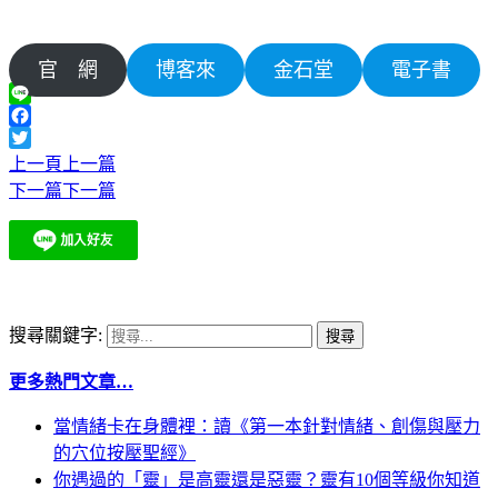
官 網
博客來
金石堂
電子書
Line
Facebook
Twitter
上一頁
上一篇
下一篇
下一篇
搜尋關鍵字:
更多熱門文章…
當情緒卡在身體裡：讀《第一本針對情緒、創傷與壓力
的穴位按壓聖經》
你遇過的「靈」是高靈還是惡靈？靈有10個等級你知道