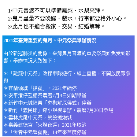
1/中元普渡不可以準備鳳梨、水梨來拜。
2/鬼月盡量不要晚歸、戲水，行事都要格外小心。
3/此月也不適合搬家、交易、結婚等等。
2021年臺灣重要的鬼月、中元祭典舉辦情況
由於新冠肺炎的關係，臺灣鬼月普渡的重要祭典難免受到影
響，舉辦情況大致如下：
＊「雞籠中元祭」改採車隊遊行，線上直播，不開放民眾參
與
＊宜蘭頭城「搶孤」，2021年續停
＊安平港仔孤棚祭農曆7月9日如期舉辦
＊新竹中元城隍祭「夯枷解厄儀式」停辦
＊新竹「義民節」縮小規模舉辦，農曆7月20日登場
＊雲林虎尾中元祭，禁設攤炮城
＊嘉義建德宮「火燈夜巡」2021年取消
＊「恆春中元豎孤棚」14年來首度停辦