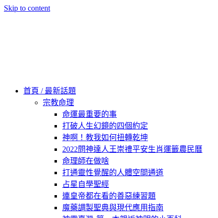
Skip to content
60秒看新世界
柿子文化
首頁 / 最新話題
宗教命理
命運最重要的事
打破人生幻鏡的四個約定
神啊！教我如何扭轉乾坤
2022問神達人王崇禮平安生肖運籤農民曆
命理師在做啥
打通靈性覺醒的人體空間通道
占星自學聖經
連皇帝都在看的善惡練習題
魔藥調製聖典與現代應用指南