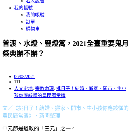
名人說書
我的帳號
我的帳號
訂單
購物車
普渡、水燈、豎燈篙，2021全臺重要鬼月
祭典辦不辦？
06/08/2021
111
人文史地
,
宗教命理
,
挑日子！結婚、搬家、開市、生小
孩你應該懂的農民曆常識
文／《挑日子！結婚、搬家、開市、生小孩你應該懂的
農民曆常識》、新聞整理
中元節是道教的「三元」之一。