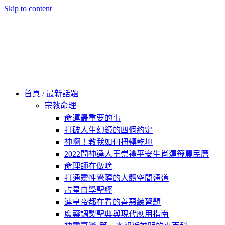
Skip to content
60秒看新世界
柿子文化
首頁 / 最新話題
宗教命理
命運最重要的事
打破人生幻鏡的四個約定
神啊！教我如何扭轉乾坤
2022問神達人王崇禮平安生肖運籤農民曆
命理師在做啥
打通靈性覺醒的人體空間通道
占星自學聖經
連皇帝都在看的善惡練習題
魔藥調製聖典與現代應用指南