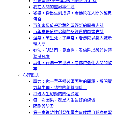
神靈臺灣•第一本親近神明的小百科
我在人間的靈界事件簿
娑婆，從出生到成道，看佛陀在人間的經典
傳奇
百年來最值得珍藏的聖經新約圖畫史詩
百年來最值得珍藏的聖經舊約圖畫史詩
涅槃，破生死，了無常，看佛陀以身入滅示
現人間
妙法，明法門，見真性，看佛陀以般若智慧
滌淨凡塵
度化，行遍十方世界，看佛陀遊化人間的故
事
心理勵志
壓力：你一輩子都必須面對的問題，解開壓
力與生理、精神的糾纏關係！
打破人生幻鏡的四個約定
每一次因果，都是人生最好的練習
陽剛與陰柔
第一本複雜性創傷後壓力症候群自我療癒聖