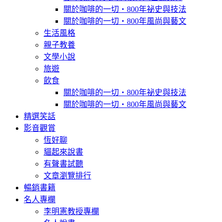
關於咖啡的一切‧800年祕史與技法
關於咖啡的一切‧800年風尚與藝文
生活風格
親子教養
文學小說
旅遊
飲食
關於咖啡的一切‧800年祕史與技法
關於咖啡的一切‧800年風尚與藝文
精選笑話
影音觀賞
恆好聊
貓起來說書
有聲書試聽
文章瀏覽排行
暢銷書籍
名人專欄
李明憲教授專欄