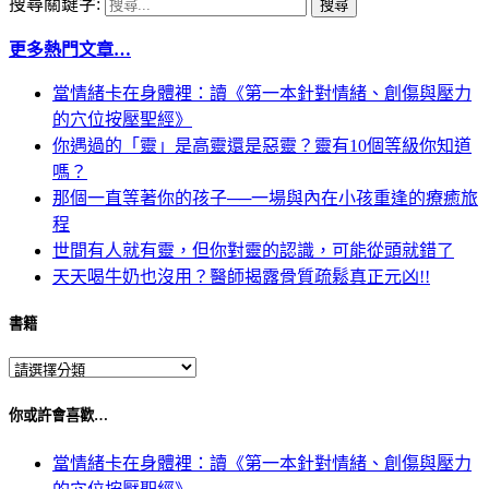
搜尋關鍵字:
更多熱門文章…
當情緒卡在身體裡：讀《第一本針對情緒、創傷與壓力
的穴位按壓聖經》
你遇過的「靈」是高靈還是惡靈？靈有10個等級你知道
嗎？
那個一直等著你的孩子──一場與內在小孩重逢的療癒旅
程
世間有人就有靈，但你對靈的認識，可能從頭就錯了
天天喝牛奶也沒用？醫師揭露骨質疏鬆真正元凶!!
書籍
你或許會喜歡…
當情緒卡在身體裡：讀《第一本針對情緒、創傷與壓力