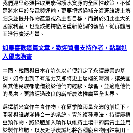
我們遲早必須採取更能保護水資源的全國性政策，不僅
是將水用於發電與運輸，更要把透過補充灌溉維護土壤
肥沃並提升作物產量視為主要目標，而對於如此重大的
國家利益，也應該抱持徹底重新協調的觀點，從群體層
面進行廣泛考量。
如果喜歡這篇文章，歡迎買書支持作者，點擊進
入優惠購書
中國、韓國與日本在許久以前便訂定了永續農業的基
調，如今也到了有能力又即將更上層樓的時刻，讓美國
與其他民族都能借鏡於他們的經驗、學習，並適應他們
的長處，更將經過改良的嶄新農法推廣至全世界。
選擇稻米當作主食作物、在夏季降雨量充沛的前提下，
開發與維護灌排合一的系統、實施複種農法、持續廣植
豆類作物、將綠肥加入輪作以維持土壤中的腐質土並用
於製作堆肥，以及近乎虔誠地將各種廢棄物回歸農田，