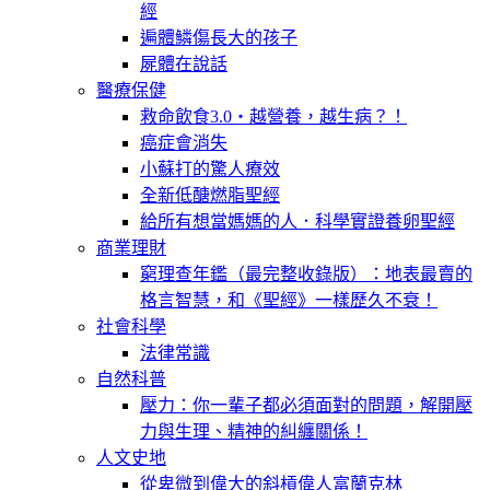
經
遍體鱗傷長大的孩子
屍體在說話
醫療保健
救命飲食3.0‧越營養，越生病？！
癌症會消失
小蘇打的驚人療效
全新低醣燃脂聖經
給所有想當媽媽的人．科學實證養卵聖經
商業理財
窮理查年鑑（最完整收錄版）：地表最賣的
格言智慧，和《聖經》一樣歷久不衰！
社會科學
法律常識
自然科普
壓力：你一輩子都必須面對的問題，解開壓
力與生理、精神的糾纏關係！
人文史地
從卑微到偉大的斜槓偉人富蘭克林