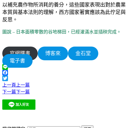
以補充農作物所消耗的養分，這些國家表現出對於農業
本質與基本法則的理解，西方國家著實應該為此佇足與
反思。
圖說 – 日本面積零散的谷地梯田
，已經灌滿水並插秧完成。
官網購書
博客來
金石堂
電子書
Line
Facebook
Twitter
上一頁
上一篇
下一篇
下一篇