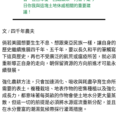
日你我與這塊土地休戚相關的重要建
議！
文 / 四千年農夫
倘若美國想要生生不息、想跟東亞民族一樣，讓自身的
歷史繼續推展四千年、五千年，要以長久和平的筆觸寫
下這頁歷史，再也不受廣泛的飢荒或瘟疫所苦，就必須
重新導正自身的走向，朝保留資源的方向前進才可能永
續發展。
強化農耕方法，只會加速消化、吸收與耗盡孕育生命所
需要的表土。複種栽培、地表作物的密集種植以及強化
成長力，都意味著每英畝的作物會使土地水分更大量蒸
散，但這一切的前提是必須將水源逕流重新分配，並且
在水分豐富的潮濕氣候帶採行灌溉措施。