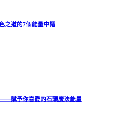
色之道的7個能量中樞
——賦予你喜愛的石頭魔法能量