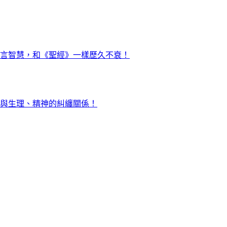
言智慧，和《聖經》一樣歷久不衰！
與生理、精神的糾纏關係！