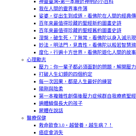
神靈臺灣•第一本親近神明的小百科
我在人間的靈界事件簿
娑婆，從出生到成道，看佛陀在人間的經典傳
百年來最值得珍藏的聖經新約圖畫史詩
百年來最值得珍藏的聖經舊約圖畫史詩
涅槃，破生死，了無常，看佛陀以身入滅示現
妙法，明法門，見真性，看佛陀以般若智慧滌
度化，行遍十方世界，看佛陀遊化人間的故事
心理勵志
壓力：你一輩子都必須面對的問題，解開壓力
打破人生幻鏡的四個約定
每一次因果，都是人生最好的練習
陽剛與陰柔
第一本複雜性創傷後壓力症候群自我療癒聖經
遍體鱗傷長大的孩子
屍體在說話
醫療保健
救命飲食3.0‧越營養，越生病？！
癌症會消失