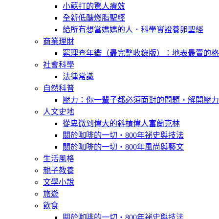
小蘇打的驚人療效
全新低醣燃脂聖經
給所有想當媽媽的人．科學實證養卵聖經
商業理財
窮理查年鑑（最完整收錄版）：地表最賣的格
社會科學
法律常識
自然科普
壓力：你一輩子都必須面對的問題，解開壓力
人文史地
從卑微到偉大的斜槓偉人富蘭克林
關於咖啡的一切‧800年祕史與技法
關於咖啡的一切‧800年風尚與藝文
生活風格
親子教養
文學小說
旅遊
飲食
關於咖啡的一切‧800年祕史與技法