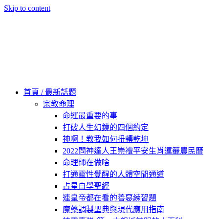
Skip to content
60秒看新世界
柿子文化
首頁 / 最新話題
宗教命理
命運最重要的事
打破人生幻鏡的四個約定
神啊！教我如何扭轉乾坤
2022問神達人王崇禮平安生肖運籤農民曆
命理師在做啥
打通靈性覺醒的人體空間通道
占星自學聖經
連皇帝都在看的善惡練習題
魔藥調製聖典與現代應用指南