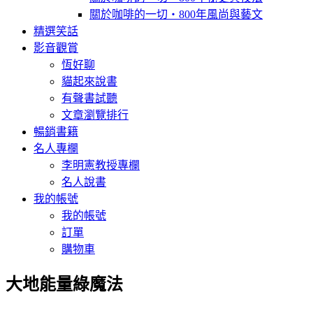
關於咖啡的一切‧800年風尚與藝文
精選笑話
影音觀賞
恆好聊
貓起來說書
有聲書試聽
文章瀏覽排行
暢銷書籍
名人專欄
李明憲教授專欄
名人說書
我的帳號
我的帳號
訂單
購物車
大地能量綠魔法