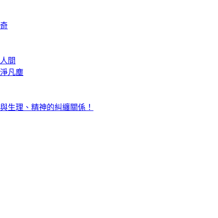
奇
人間
淨凡塵
與生理、精神的糾纏關係！