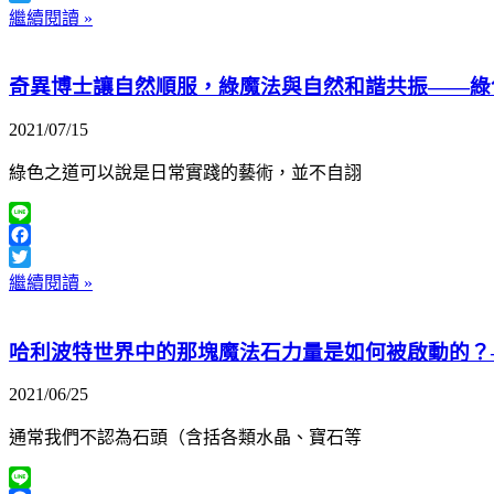
Twitter
繼續閱讀 »
奇異博士讓自然順服，綠魔法與自然和諧共振——綠
2021/07/15
綠色之道可以說是日常實踐的藝術，並不自詡
Line
Facebook
Twitter
繼續閱讀 »
哈利波特世界中的那塊魔法石力量是如何被啟動的？
2021/06/25
通常我們不認為石頭（含括各類水晶、寶石等