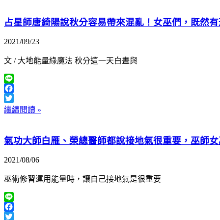
占星師唐綺陽說秋分容易帶來混亂！女巫們，既然有
2021/09/23
文 / 大地能量綠魔法 秋分這一天白晝與
Line
Facebook
Twitter
繼續閱讀 »
氣功大師白雁、榮總醫師都說接地氣很重要，巫師女
2021/08/06
巫術修習運用能量時，讓自己接地氣是很重要
Line
Facebook