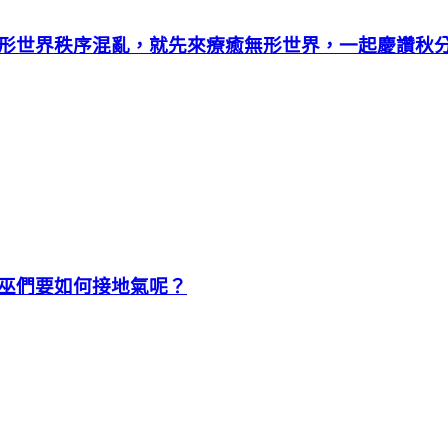
形世界秩序混亂，就先來療癒無形世界，一起慶讚秋
巫們要如何接地氣呢？