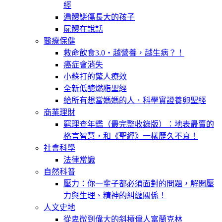
經
遍體鱗傷長大的孩子
屍體在說話
醫療保健
救命飲食3.0‧越營養，越生病？！
癌症會消失
小蘇打的驚人療效
全新低醣燃脂聖經
給所有想當媽媽的人．科學實證養卵聖經
商業理財
窮理查年鑑（最完整收錄版）：地表最賣的
格言智慧，和《聖經》一樣歷久不衰！
社會科學
法律常識
自然科普
壓力：你一輩子都必須面對的問題，解開壓
力與生理、精神的糾纏關係！
人文史地
從卑微到偉大的斜槓偉人富蘭克林