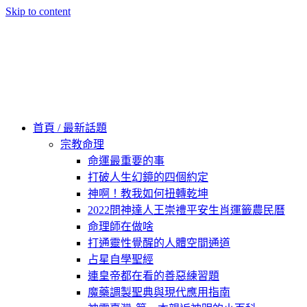
Skip to content
60秒看新世界
柿子文化
首頁 / 最新話題
宗教命理
命運最重要的事
打破人生幻鏡的四個約定
神啊！教我如何扭轉乾坤
2022問神達人王崇禮平安生肖運籤農民曆
命理師在做啥
打通靈性覺醒的人體空間通道
占星自學聖經
連皇帝都在看的善惡練習題
魔藥調製聖典與現代應用指南