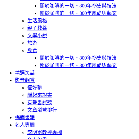
關於咖啡的一切‧800年祕史與技法
關於咖啡的一切‧800年風尚與藝文
生活風格
親子教養
文學小說
旅遊
飲食
關於咖啡的一切‧800年祕史與技法
關於咖啡的一切‧800年風尚與藝文
精選笑話
影音觀賞
恆好聊
貓起來說書
有聲書試聽
文章瀏覽排行
暢銷書籍
名人專欄
李明憲教授專欄