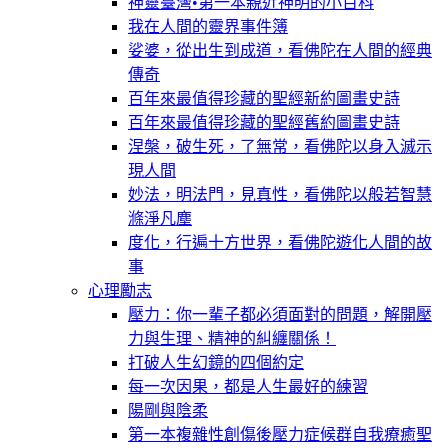
神靈臺灣•第一本親近神明的小百科
我在人間的靈界事件簿
娑婆，從出生到成道，看佛陀在人間的經典
傳奇
百年來最值得珍藏的聖經新約圖畫史詩
百年來最值得珍藏的聖經舊約圖畫史詩
涅槃，破生死，了無常，看佛陀以身入滅示
現人間
妙法，明法門，見真性，看佛陀以般若智慧
滌淨凡塵
度化，行遍十方世界，看佛陀遊化人間的故
事
心理勵志
壓力：你一輩子都必須面對的問題，解開壓
力與生理、精神的糾纏關係！
打破人生幻鏡的四個約定
每一次因果，都是人生最好的練習
陽剛與陰柔
第一本複雜性創傷後壓力症候群自我療癒聖