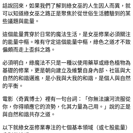
話說回來，如果我們了解到綠女巫的人生因人而異，就
可以知道綠女巫之路正是聚焦於從世俗生活體驗到的某
些議題與能量。
這個能量貫穿於日常的魔法生活，是女巫修業必須關注
的能量中樞。唯有守定這個能量中樞，綠色之道才不致
偏頗而走上歪斜之路。
必須明白，綠魔法不只是一種以使用藥草或綠色植物為
基礎的修業，更是朝向建立及維繫自身內部、社區與大
自然的和諧邁進，是小我與大我的和諧，是個人與自然
的平衡。
電影〈奇異博士〉裡有一句台詞：「你無法讓河流服從
你，你得順應它的流勢，化其力量為己用。」說的正是
與自然和諧共存之道。
以下就綠女巫修業專注的七個基本領域（或七股能量）