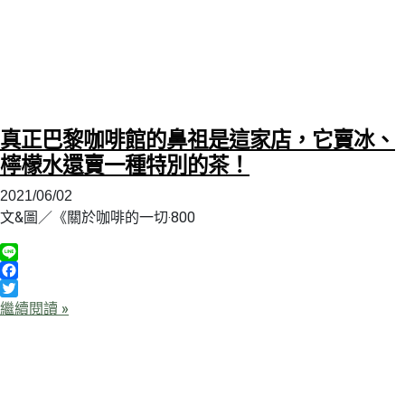
真正巴黎咖啡館的鼻祖是這家店，它賣冰、
檸檬水還賣一種特別的茶！
2021/06/02
文&圖／《關於咖啡的一切‧800
Line
Facebook
Twitter
繼續閱讀 »