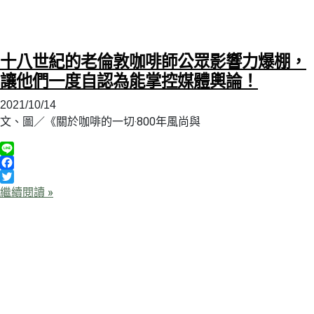
十八世紀的老倫敦咖啡師公眾影響力爆棚，
讓他們一度自認為能掌控媒體輿論！
2021/10/14
文、圖／《關於咖啡的一切‧800年風尚與
Line
Facebook
Twitter
繼續閱讀 »