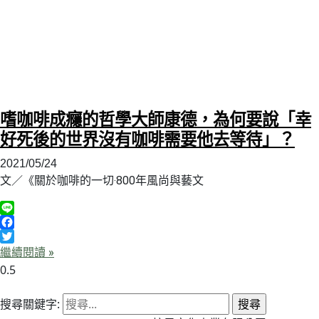
嗜咖啡成癮的哲學大師康德，為何要說「幸
好死後的世界沒有咖啡需要他去等待」？
2021/05/24
文／《關於咖啡的一切‧800年風尚與藝文
Line
Facebook
Twitter
繼續閱讀 »
搜尋關鍵字: