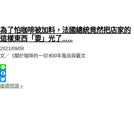
為了怕咖啡被加料，法國總統竟然把店家的
這樣東西「要」光了……
2021/09/08
文／《關於咖啡的一切‧800年風尚與藝文
Line
Facebook
Twitter
繼續閱讀 »