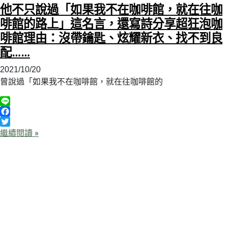
他不只說過「如果我不在咖啡館，就在往咖
啡館的路上」這名言，還寫詩分享超狂泡咖
啡館理由：沒帶鑰匙、炫耀新衣、找不到良
配……
2021/10/20
曾說過「如果我不在咖啡館，就在往咖啡館的
Line
Facebook
Twitter
繼續閱讀 »