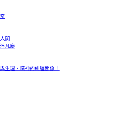
奇
人間
淨凡塵
與生理、精神的糾纏關係！