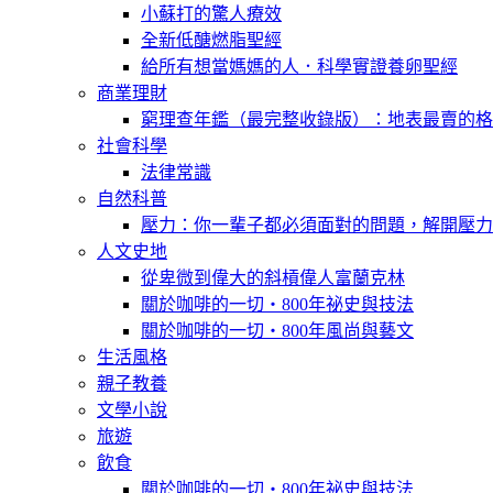
小蘇打的驚人療效
全新低醣燃脂聖經
給所有想當媽媽的人．科學實證養卵聖經
商業理財
窮理查年鑑（最完整收錄版）：地表最賣的格
社會科學
法律常識
自然科普
壓力：你一輩子都必須面對的問題，解開壓力
人文史地
從卑微到偉大的斜槓偉人富蘭克林
關於咖啡的一切‧800年祕史與技法
關於咖啡的一切‧800年風尚與藝文
生活風格
親子教養
文學小說
旅遊
飲食
關於咖啡的一切‧800年祕史與技法