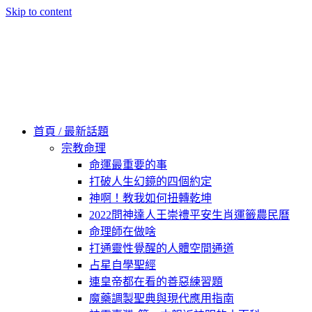
Skip to content
60秒看新世界
柿子文化
首頁 / 最新話題
宗教命理
命運最重要的事
打破人生幻鏡的四個約定
神啊！教我如何扭轉乾坤
2022問神達人王崇禮平安生肖運籤農民曆
命理師在做啥
打通靈性覺醒的人體空間通道
占星自學聖經
連皇帝都在看的善惡練習題
魔藥調製聖典與現代應用指南