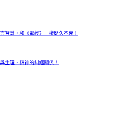
言智慧，和《聖經》一樣歷久不衰！
與生理、精神的糾纏關係！