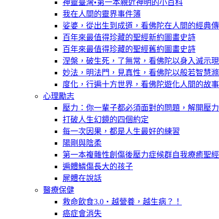
神靈臺灣•第一本親近神明的小百科
我在人間的靈界事件簿
娑婆，從出生到成道，看佛陀在人間的經典傳
百年來最值得珍藏的聖經新約圖畫史詩
百年來最值得珍藏的聖經舊約圖畫史詩
涅槃，破生死，了無常，看佛陀以身入滅示現
妙法，明法門，見真性，看佛陀以般若智慧滌
度化，行遍十方世界，看佛陀遊化人間的故事
心理勵志
壓力：你一輩子都必須面對的問題，解開壓力
打破人生幻鏡的四個約定
每一次因果，都是人生最好的練習
陽剛與陰柔
第一本複雜性創傷後壓力症候群自我療癒聖經
遍體鱗傷長大的孩子
屍體在說話
醫療保健
救命飲食3.0‧越營養，越生病？！
癌症會消失