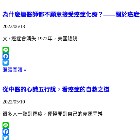
為什麼連醫師都不願意接受癌症化療？——關於癌症
2022/06/13
文 / 癌症會消失 1972年，美國總統
Line
Facebook
Twitter
繼續閱讀 »
從中醫的心識五行說，看癌症的自救之道
2022/05/10
很多人一聽到罹癌，便怪罪到自己的命運乖舛
Line
Facebook