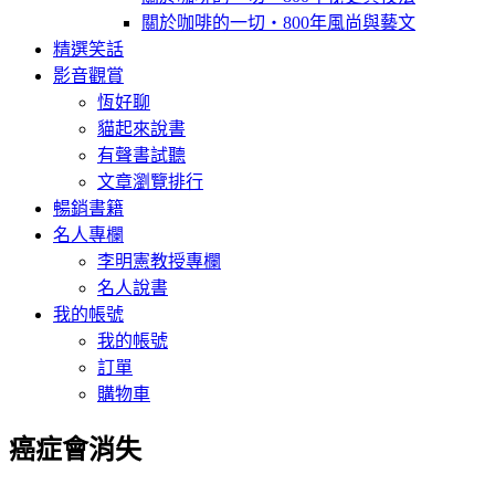
關於咖啡的一切‧800年風尚與藝文
精選笑話
影音觀賞
恆好聊
貓起來說書
有聲書試聽
文章瀏覽排行
暢銷書籍
名人專欄
李明憲教授專欄
名人說書
我的帳號
我的帳號
訂單
購物車
癌症會消失