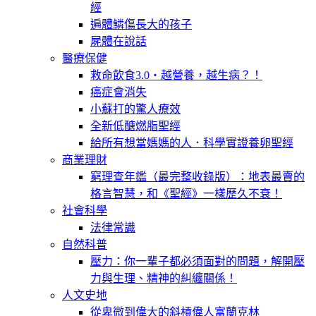
經
遍體鱗傷長大的孩子
屍體在說話
醫療保健
救命飲食3.0‧越營養，越生病？！
癌症會消失
小蘇打的驚人療效
全新低醣燃脂聖經
給所有想當媽媽的人．科學實證養卵聖經
商業理財
窮理查年鑑（最完整收錄版）：地表最賣的
格言智慧，和《聖經》一樣歷久不衰！
社會科學
法律常識
自然科普
壓力：你一輩子都必須面對的問題，解開壓
力與生理、精神的糾纏關係！
人文史地
從卑微到偉大的斜槓偉人富蘭克林