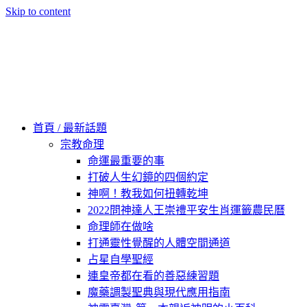
Skip to content
60秒看新世界
柿子文化
首頁 / 最新話題
宗教命理
命運最重要的事
打破人生幻鏡的四個約定
神啊！教我如何扭轉乾坤
2022問神達人王崇禮平安生肖運籤農民曆
命理師在做啥
打通靈性覺醒的人體空間通道
占星自學聖經
連皇帝都在看的善惡練習題
魔藥調製聖典與現代應用指南