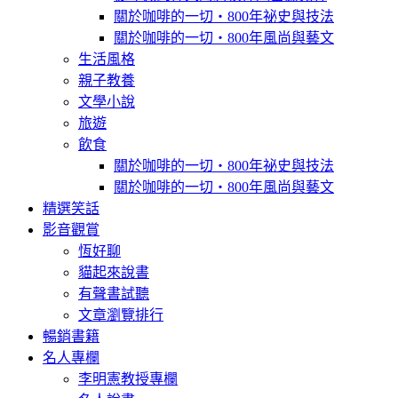
關於咖啡的一切‧800年祕史與技法
關於咖啡的一切‧800年風尚與藝文
生活風格
親子教養
文學小說
旅遊
飲食
關於咖啡的一切‧800年祕史與技法
關於咖啡的一切‧800年風尚與藝文
精選笑話
影音觀賞
恆好聊
貓起來說書
有聲書試聽
文章瀏覽排行
暢銷書籍
名人專欄
李明憲教授專欄