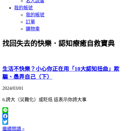
名人說書
我的帳號
我的帳號
訂單
購物車
找回失去的快樂．認知療癒自救寶典
生活不快樂？小心你正在用「10大認知扭曲」欺
騙、愚弄自己（下）
2024/03/01
6.誇大（災難化）或貶低 這表示你誇大事
Line
Facebook
Twitter
繼續閱讀 »