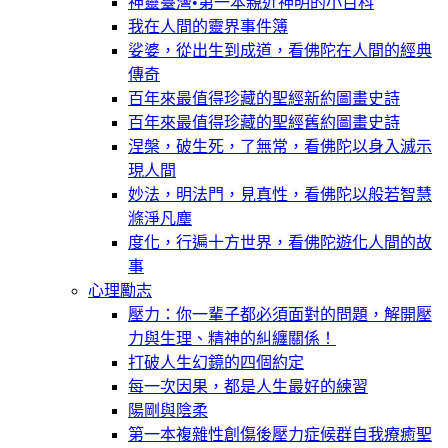
神靈臺灣•第一本親近神明的小百科
我在人間的靈界事件簿
娑婆，從出生到成道，看佛陀在人間的經典
傳奇
百年來最值得珍藏的聖經新約圖畫史詩
百年來最值得珍藏的聖經舊約圖畫史詩
涅槃，破生死，了無常，看佛陀以身入滅示
現人間
妙法，明法門，見真性，看佛陀以般若智慧
滌淨凡塵
度化，行遍十方世界，看佛陀遊化人間的故
事
心理勵志
壓力：你一輩子都必須面對的問題，解開壓
力與生理、精神的糾纏關係！
打破人生幻鏡的四個約定
每一次因果，都是人生最好的練習
陽剛與陰柔
第一本複雜性創傷後壓力症候群自我療癒聖