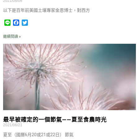
2021/08/06
以下是百年前美國土壤專家金恩博士，對西方
L
F
T
i
a
w
n
c
i
繼續閱讀 »
e
e
t
b
t
o
e
o
r
k
最早被確定的一個節氣——夏至食農時光
2021/06/21
夏至（國曆6月20或21或22日） 節氣