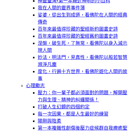
神靈臺灣•第一本親近神明的小百科
我在人間的靈界事件簿
娑婆，從出生到成道，看佛陀在人間的經典
傳奇
百年來最值得珍藏的聖經新約圖畫史詩
百年來最值得珍藏的聖經舊約圖畫史詩
涅槃，破生死，了無常，看佛陀以身入滅示
現人間
妙法，明法門，見真性，看佛陀以般若智慧
滌淨凡塵
度化，行遍十方世界，看佛陀遊化人間的故
事
心理勵志
壓力：你一輩子都必須面對的問題，解開壓
力與生理、精神的糾纏關係！
打破人生幻鏡的四個約定
每一次因果，都是人生最好的練習
陽剛與陰柔
第一本複雜性創傷後壓力症候群自我療癒聖