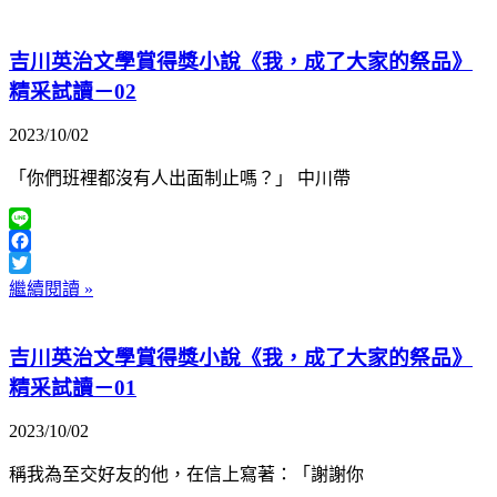
吉川英治文學賞得獎小說《我，成了大家的祭品》
精采試讀－02
2023/10/02
「你們班裡都沒有人出面制止嗎？」 中川帶
Line
Facebook
Twitter
繼續閱讀 »
吉川英治文學賞得獎小說《我，成了大家的祭品》
精采試讀－01
2023/10/02
稱我為至交好友的他，在信上寫著：「謝謝你