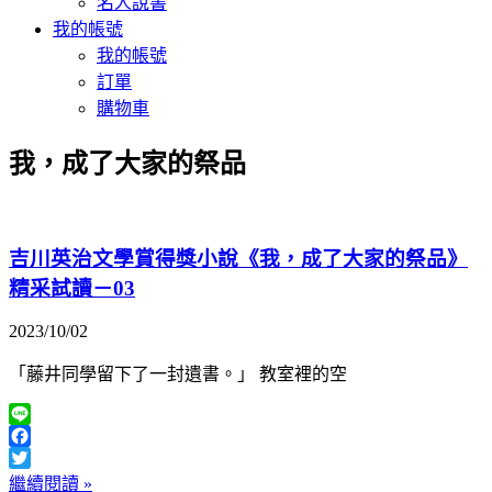
名人說書
我的帳號
我的帳號
訂單
購物車
我，成了大家的祭品
吉川英治文學賞得獎小說《我，成了大家的祭品》
精采試讀－03
2023/10/02
「藤井同學留下了一封遺書。」 教室裡的空
Line
Facebook
Twitter
繼續閱讀 »