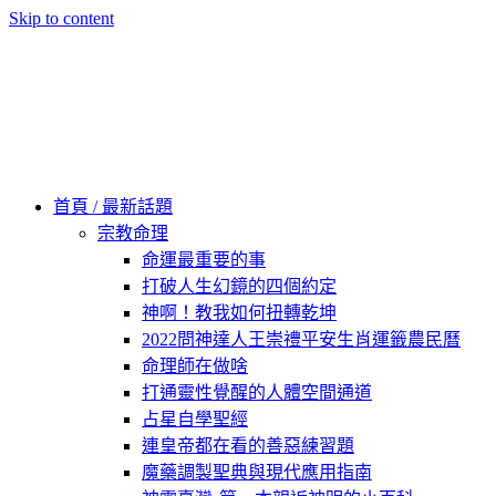
Skip to content
60秒看新世界
柿子文化
首頁 / 最新話題
宗教命理
命運最重要的事
打破人生幻鏡的四個約定
神啊！教我如何扭轉乾坤
2022問神達人王崇禮平安生肖運籤農民曆
命理師在做啥
打通靈性覺醒的人體空間通道
占星自學聖經
連皇帝都在看的善惡練習題
魔藥調製聖典與現代應用指南