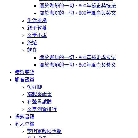
關於咖啡的一切‧800年祕史與技法
關於咖啡的一切‧800年風尚與藝文
生活風格
親子教養
文學小說
旅遊
飲食
關於咖啡的一切‧800年祕史與技法
關於咖啡的一切‧800年風尚與藝文
精選笑話
影音觀賞
恆好聊
貓起來說書
有聲書試聽
文章瀏覽排行
暢銷書籍
名人專欄
李明憲教授專欄