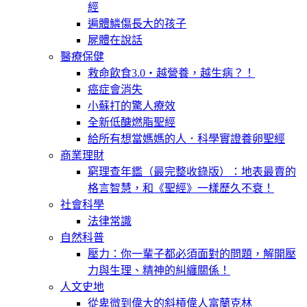
經
遍體鱗傷長大的孩子
屍體在說話
醫療保健
救命飲食3.0‧越營養，越生病？！
癌症會消失
小蘇打的驚人療效
全新低醣燃脂聖經
給所有想當媽媽的人．科學實證養卵聖經
商業理財
窮理查年鑑（最完整收錄版）：地表最賣的
格言智慧，和《聖經》一樣歷久不衰！
社會科學
法律常識
自然科普
壓力：你一輩子都必須面對的問題，解開壓
力與生理、精神的糾纏關係！
人文史地
從卑微到偉大的斜槓偉人富蘭克林