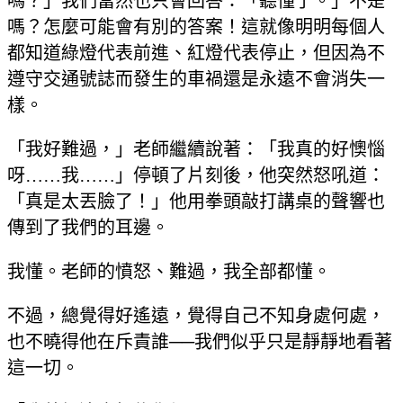
嗎？」我們當然也只會回答：「聽懂了。」不是
嗎？怎麼可能會有別的答案！這就像明明每個人
都知道綠燈代表前進、紅燈代表停止，但因為不
遵守交通號誌而發生的車禍還是永遠不會消失一
樣。
「我好難過，」老師繼續說著：「我真的好懊惱
呀……我……」停頓了片刻後，他突然怒吼道：
「真是太丟臉了！」他用拳頭敲打講桌的聲響也
傳到了我們的耳邊。
我懂。老師的憤怒、難過，我全部都懂。
不過，總覺得好遙遠，覺得自己不知身處何處，
也不曉得他在斥責誰──我們似乎只是靜靜地看著
這一切。