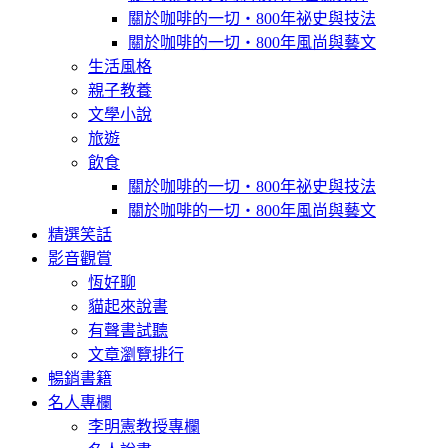
關於咖啡的一切‧800年祕史與技法
關於咖啡的一切‧800年風尚與藝文
生活風格
親子教養
文學小說
旅遊
飲食
關於咖啡的一切‧800年祕史與技法
關於咖啡的一切‧800年風尚與藝文
精選笑話
影音觀賞
恆好聊
貓起來說書
有聲書試聽
文章瀏覽排行
暢銷書籍
名人專欄
李明憲教授專欄