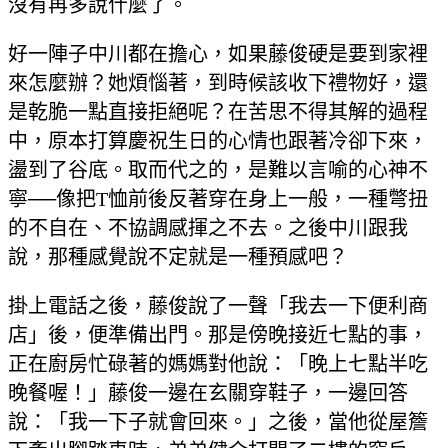
沒有再多說什麼了。
好一陣子中川都在擔心，如果藤俊硬是要到家裡
來怎麼辦？她煩惱著，到時候該收下禮物好，還
是乾脆一點直接拒絕呢？在苦思不得其解的過程
中，原本打算慶祝生日的心情也跟著冷卻下來，
盪到了谷底。取而代之的，是難以言喻的心神不
寧──像把T恤前後反著穿在身上一般，一種彆扭
的不自在、不協調感揮之不去。之後中川跟我
說，那種感覺說不定就是一種預感吧？
掛上電話之後，藤俊說了一聲「我去一下便利商
店」後，便準備出門。那是傍晚接近七點的事，
正在廚房忙碌著的媽媽對他說：「晚上七點半吃
晚餐喔！」藤俊一邊在玄關穿鞋子，一邊回答
說：「我一下子就會回來。」之後，當他從屋簷