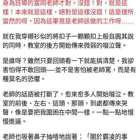
身為班導的富岡老師才對。沒錯！對，就是這
樣！本來就是這樣，絕對是這樣沒錯！這是理所
當然的呀，因為這畢竟是老師該做的工作呀……
就在我穿襯衫似的將扣子一顆顆扣上般自圓其說
的同時，教室的後方開始傳來微弱的啜泣聲。
是誰呀？雖然只要回頭看一下就能搞清楚，我卻
害怕得不敢回頭──並不是害怕被老師罵，而是有
種莫名的恐懼。
老師的話語被打斷了，愈來愈多人開始啜泣。教
室的前後、左右、這頭、那頭，到處都傳來哭
聲，像是要把我圍困在中間一樣，一點一點地慢
慢進逼。
老師也吸著鼻子抽噎地說著：「關於霸凌的事