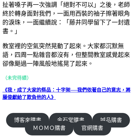
扯著嗓子再一次強調「絕對不可以」之後，老師
終於轉身面對我們，一面用西裝的袖子擦著眼角
的淚珠，一面繼續說：「藤井同學留下了一封遺
書。」
教室裡的空氣突然晃動了起來。大家都沉默無
語，四周一點雜音都沒有，但整間教室感覺起來
卻像颳過一陣風般地搖晃了起來。
（未完待續）
《我，成了大家的祭品：十字架──我們依著自己的意志，將
藤俊獻給了欺負他的人》
博客來購書
金石堂購書
誠品購書
ＭＯＭＯ購書
官網購書