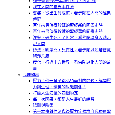
神靈臺灣•第一本親近神明的小百科
我在人間的靈界事件簿
娑婆，從出生到成道，看佛陀在人間的經典
傳奇
百年來最值得珍藏的聖經新約圖畫史詩
百年來最值得珍藏的聖經舊約圖畫史詩
涅槃，破生死，了無常，看佛陀以身入滅示
現人間
妙法，明法門，見真性，看佛陀以般若智慧
滌淨凡塵
度化，行遍十方世界，看佛陀遊化人間的故
事
心理勵志
壓力：你一輩子都必須面對的問題，解開壓
力與生理、精神的糾纏關係！
打破人生幻鏡的四個約定
每一次因果，都是人生最好的練習
陽剛與陰柔
第一本複雜性創傷後壓力症候群自我療癒聖