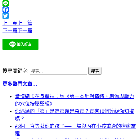
Line
Facebook
Twitter
上一頁
上一篇
下一篇
下一篇
搜尋關鍵字:
更多熱門文章…
當情緒卡在身體裡：讀《第一本針對情緒、創傷與壓力
的穴位按壓聖經》
你遇過的「靈」是高靈還是惡靈？靈有10個等級你知道
嗎？
那個一直等著你的孩子──一場與內在小孩重逢的療癒旅
程