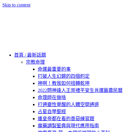
Skip to content
60秒看新世界
柿子文化
首頁 / 最新話題
宗教命理
命運最重要的事
打破人生幻鏡的四個約定
神啊！教我如何扭轉乾坤
2022問神達人王崇禮平安生肖運籤農民曆
命理師在做啥
打通靈性覺醒的人體空間通道
占星自學聖經
連皇帝都在看的善惡練習題
魔藥調製聖典與現代應用指南