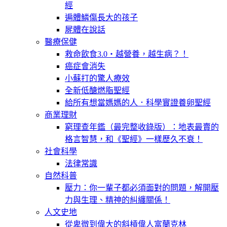
經
遍體鱗傷長大的孩子
屍體在說話
醫療保健
救命飲食3.0‧越營養，越生病？！
癌症會消失
小蘇打的驚人療效
全新低醣燃脂聖經
給所有想當媽媽的人．科學實證養卵聖經
商業理財
窮理查年鑑（最完整收錄版）：地表最賣的
格言智慧，和《聖經》一樣歷久不衰！
社會科學
法律常識
自然科普
壓力：你一輩子都必須面對的問題，解開壓
力與生理、精神的糾纏關係！
人文史地
從卑微到偉大的斜槓偉人富蘭克林