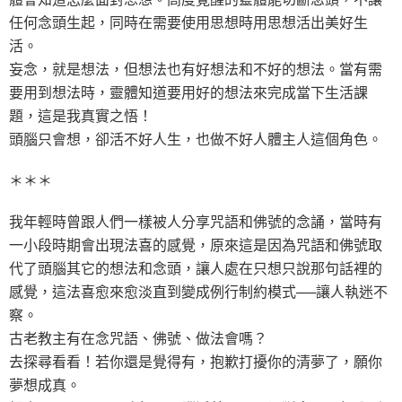
任何念頭生起，同時在需要使用思想時用思想活出美好生
活。
妄念，就是想法，但想法也有好想法和不好的想法。當有需
要用到想法時，靈體知道要用好的想法來完成當下生活課
題，這是我真實之悟！
頭腦只會想，卻活不好人生，也做不好人體主人這個角色。
＊＊＊
我年輕時曾跟人們一樣被人分享咒語和佛號的念誦，當時有
一小段時期會出現法喜的感覺，原來這是因為咒語和佛號取
代了頭腦其它的想法和念頭，讓人處在只想只說那句話裡的
感覺，這法喜愈來愈淡直到變成例行制約模式──讓人執迷不
察。
古老教主有在念咒語、佛號、做法會嗎？
去探尋看看！若你還是覺得有，抱歉打擾你的清夢了，願你
夢想成真。