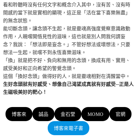
看和聆聽時沒有任何文字和概念介入其中，沒有苦、沒有時
間感的當下就是實相的顯現，這正是「活在當下喜樂無盡」
的無念狀態。
能切斷念頭，讓念頭不生起，就是靈魂高強度覺察意識啟動
作用，人親嚐開悟見性的滋味，這也就是別人問我何謂妄
念？我說：「想法即是妄念。」不管好想法或壞想法，只要
想法一生起，就嚐不到永恆喜樂滋味。
「換」就是把不好、負向和無用的念頭，換成有用、實用、
感受美好和正向希望的警覺念頭。
這個「換好念頭」做得好的人，就是靈魂相對在清醒當中。
生好念頭就有好感受、想像自己渴望成真就有好感受─正是人
生磁吸美好的靶心！
博客來
誠品
金石堂
MOMO
官網
博客來電子書