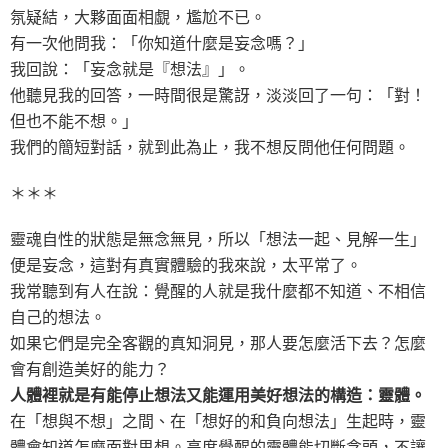
氛疑結，大夥面面相覷，尷尬不已。
有一次他問我：「你知道什麼是妄念嗎？」
我回說：「妄念就是『想法』」。
他聽見我的回答，一時間很是驚訝，淡淡回了一句：「對！
但也不能不想。」
我們的簡短對話，就到此為止，我不想反問他任何問題。
＊＊＊
靈魂自性的狀態是無念無見，所以「想法一起、見解一生」
便是妄念，這對有真實體驗的我來說，太平常了。
我常聽到有人在說：覺醒的人就是我什麼都不知道、不相信
自己的想法。
如果它們是完全客觀的真知洞見，那人要怎麼活下去？怎麼
會有創造美好的能力？
人體裡就是有能停止想法又能運用美好想法的構造：靈體。
在「想與不想」之間、在「想好的和負向想法」生起時，靈
體會知道怎麼面對思想。高度覺醒的靈體能切斷念頭，不讓