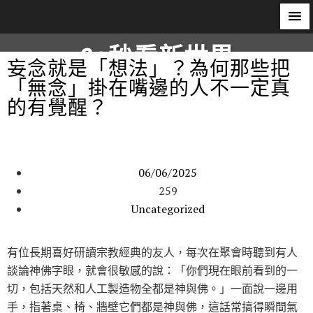
60秒看新世界
妄念就是「想法」？為何那些把
「無念」掛在嘴邊的人不一定真
柿子文化
的有覺醒？
06/06/2025
259
Uncategorized
有位長期喜好研讀宗教經典的友人，每次在聚會時聽到有人
談論神佛字眼，就會很敏感的說：「你們現在眼前看到的一
切，包括天然和人工製造物全都是神與佛。」一面說一邊用
手，指著桌、椅、牆壁它們都是神與佛，這話常搞得瞬間氣