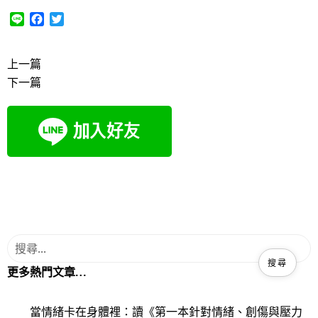
L
F
T
i
a
w
n
c
i
e
e
t
上一篇
b
t
下一篇
o
e
o
r
k
更多熱門文章…
當情緒卡在身體裡：讀《第一本針對情緒、創傷與壓力