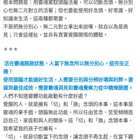
根本問題是：用靈魂駕馭頭腦活著，可以切斷念頭，無分別
心也無二元對立的活著；但也要能使用好念頭、好常識、好
知識來生活，這兩種都需要。
不是把無分別心、無二元對立拿出來說嘴，就自以為是高
見；只會這樣扯，並非有真實覺醒開悟的體驗。
＊＊＊
活在靈魂開啟狀態，人當下無念所以無分別心，這完全正
確！
使用頭腦才能過好生活，人需要分別與分辨好壞與利弊。要
達到最佳成效，需要靈魂洞見和靈魂覺察力從中精煉篩選。
人們不知道靈體功能啟動有什麼好處？
覺醒的人，就是擁有「切」和「換」念頭的本事，這本事是
靈魂的拿手戲。頭腦無此功能，所以任由苦念、苦受頻頻造
訪自己、家庭和與人的關係。這「切」和「換」念頭本事，
我希望我的孩子也擁有。
「切」，就是切斷當下的念頭，讓念頭不再生起，在當下觀