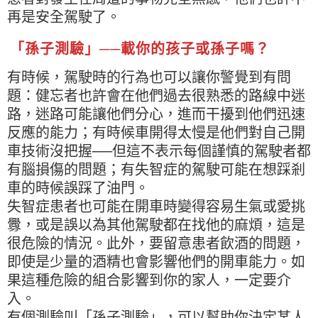
再是安全駕駛了。
「孫子測驗」──載你的孩子或孫子嗎？
有時候，駕駛時的行為也可以讓你警覺到有問
題：健忘者也許會在他們過去很熟悉的路線中迷
路，迷路可能讓他們分心，進而干擾到他們迅速
反應的能力；有時候車開得太慢是他們對自己開
車技術沒把握──但這不表示每個謹慎的駕駛者都
有腦損傷的問題；有失智症的駕駛可能在想踩剎
車的時候誤踩了油門。
失智症患者也可能在開車時變得容易生氣或愛挑
釁，或是誤以為其他駕駛都在找他的麻煩，這是
很危險的情況。此外，要留意患者飲酒的問題，
即使是少量的酒精也會影響他們的開車能力。如
果這種危險的組合影響到你的家人，一定要介
入。
有個測驗叫「孫子測驗」，可以幫助你決定某人