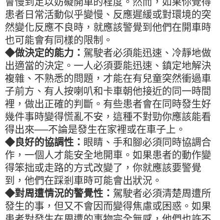
會慢到足以妨礙開車的程度。然而，如果你覺得
患者日常活動似乎變慢、反應遲緩或對環境的突
然變化反應不良時，就應該警覺到他們在開車時
也可能會有同樣的限制。
◆做決定的能力：
駕駛者必須能迅速、冷靜地做
出適當的決定。一人必須要能迅速、鎮定地解決
複雜、不熟悉的問題，才能在有兒童突然衝過車
子前方、有人按喇叭和卡車朝他接近的同一時間
裡，做出正確的判斷。有些患者會在同時發生好
幾件事時變得慌亂不安，這種不對勁你應該能看
得出來──不論是發生在家裡或在車子上。
◆良好的協調性：
眼睛、手和腳必須同時協調合
作，一個人才能安全地開車。如果患者的動作變
得笨拙或走路的方式改變了，你就應該要警覺
到，他們在踩剎車時可能會出狀況。
◆對周遭情況的警覺性：
駕駛者必須清楚周遭所
發生的事，但又不會因而變得焦慮或困惑。如果
患者對發生在周遭的事物完全無感，他們也許不