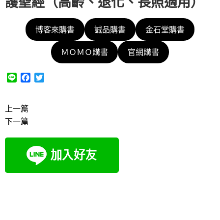
護聖經（高齡、退化、長照適用）
博客來購書
誠品購書
金石堂購書
ＭＯＭＯ購書
官網購書
L
F
T
i
a
w
n
c
i
e
e
t
上一篇
b
t
下一篇
o
e
o
r
k