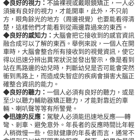
◆良好的視力：
不論裸視或戴眼鏡矯正，一人必
須擁有良好的視力，才能開車，此外，不只前
方，眼角餘光的地方（周邊視覺）也要能看得清
楚，這樣他們才能看到從兩邊靠過來的東西。
◆良好的感知力：
大腦會把它接收到的感官資訊
融合成可以了解的東西。舉例來說，一個人在開
車時，大腦會整合所有接收到的視覺資訊，使它
得以迅速分辨出異常狀況並發出警示，像是看到
站在馬路邊的幼兒時，判斷幼兒是否可能會突然
衝到馬路上，而造成失智症的疾病會損害大腦正
確整合資訊的能力。
◆良好的聽力：
一個人必須有良好的聽力，或是
至少以聽力輔助器矯正聽力，才能對靠近的車
輛、喇叭聲等等有所警覺。
◆迅速的反應：
駕駛人必須能迅速地反應──轉
彎、剎車、避免意外。年長者的反應時間比年輕
人稍微慢一些，但就健康的年長者而言，通常不