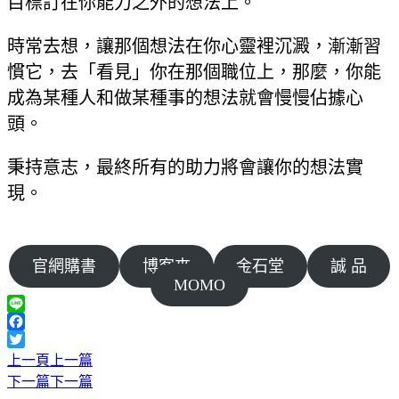
目標訂在你能力之外的想法上。
時常去想，讓那個想法在你心靈裡沉澱，漸漸習
慣它，去「看見」你在那個職位上，那麼，你能
成為某種人和做某種事的想法就會慢慢佔據心
頭。
秉持意志，最終所有的助力將會讓你的想法實
現。
官網購書
博客來
金石堂
誠 品
MOMO
Line
Facebook
Twitter
上一頁
上一篇
下一篇
下一篇