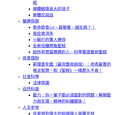
經
遍體鱗傷長大的孩子
屍體在說話
醫療保健
救命飲食3.0‧越營養，越生病？！
癌症會消失
小蘇打的驚人療效
全新低醣燃脂聖經
給所有想當媽媽的人．科學實證養卵聖經
商業理財
窮理查年鑑（最完整收錄版）：地表最賣的
格言智慧，和《聖經》一樣歷久不衰！
社會科學
法律常識
自然科普
壓力：你一輩子都必須面對的問題，解開壓
力與生理、精神的糾纏關係！
人文史地
從卑微到偉大的斜槓偉人富蘭克林