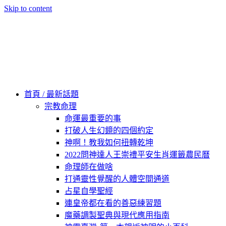
Skip to content
60秒看新世界
柿子文化
首頁 / 最新話題
宗教命理
命運最重要的事
打破人生幻鏡的四個約定
神啊！教我如何扭轉乾坤
2022問神達人王崇禮平安生肖運籤農民曆
命理師在做啥
打通靈性覺醒的人體空間通道
占星自學聖經
連皇帝都在看的善惡練習題
魔藥調製聖典與現代應用指南