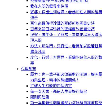
神靈臺灣•第一本親近神明的小百科
我在人間的靈界事件簿
娑婆，從出生到成道，看佛陀在人間的經典
傳奇
百年來最值得珍藏的聖經新約圖畫史詩
百年來最值得珍藏的聖經舊約圖畫史詩
涅槃，破生死，了無常，看佛陀以身入滅示
現人間
妙法，明法門，見真性，看佛陀以般若智慧
滌淨凡塵
度化，行遍十方世界，看佛陀遊化人間的故
事
心理勵志
壓力：你一輩子都必須面對的問題，解開壓
力與生理、精神的糾纏關係！
打破人生幻鏡的四個約定
每一次因果，都是人生最好的練習
陽剛與陰柔
第一本複雜性創傷後壓力症候群自我療癒聖