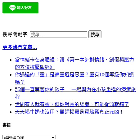
搜尋關鍵字:
更多熱門文章…
當情緒卡在身體裡：讀《第一本針對情緒、創傷與壓力
的穴位按壓聖經》
你遇過的「靈」是高靈還是惡靈？靈有10個等級你知道
嗎？
那個一直等著你的孩子──一場與內在小孩重逢的療癒旅
程
世間有人就有靈，但你對靈的認識，可能從頭就錯了
天天喝牛奶也沒用？醫師揭露骨質疏鬆真正元凶!!
書籍