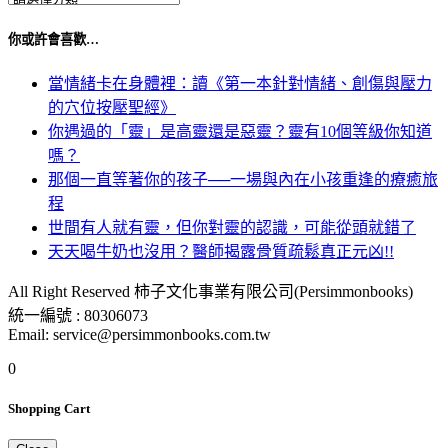
你或許會喜歡…
當情緒卡在身體裡：讀《第一本針對情緒、創傷與壓力
的穴位按壓聖經》
你遇過的「靈」是高靈還是惡靈？靈有10個等級你知道
嗎？
那個一直等著你的孩子──一場與內在小孩重逢的療癒旅
程
世間有人就有靈，但你對靈的認識，可能從頭就錯了
天天喝牛奶也沒用？醫師揭露骨質疏鬆真正元凶!!
All Right Reserved 柿子文化事業有限公司(Persimmonbooks)
統一編號 : 80306073
Email: service@persimmonbooks.com.tw
0
Shopping Cart