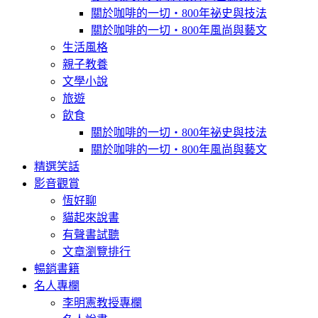
關於咖啡的一切‧800年祕史與技法
關於咖啡的一切‧800年風尚與藝文
生活風格
親子教養
文學小說
旅遊
飲食
關於咖啡的一切‧800年祕史與技法
關於咖啡的一切‧800年風尚與藝文
精選笑話
影音觀賞
恆好聊
貓起來說書
有聲書試聽
文章瀏覽排行
暢銷書籍
名人專欄
李明憲教授專欄