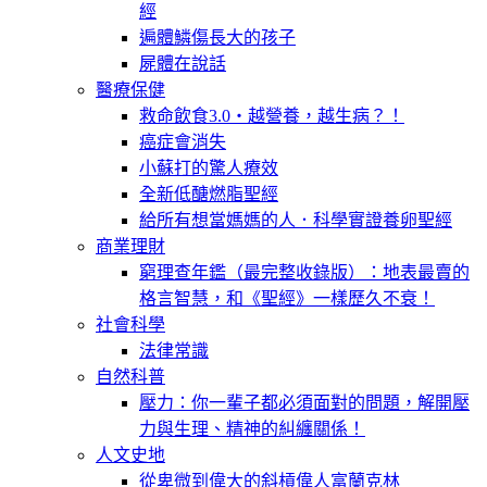
經
遍體鱗傷長大的孩子
屍體在說話
醫療保健
救命飲食3.0‧越營養，越生病？！
癌症會消失
小蘇打的驚人療效
全新低醣燃脂聖經
給所有想當媽媽的人．科學實證養卵聖經
商業理財
窮理查年鑑（最完整收錄版）：地表最賣的
格言智慧，和《聖經》一樣歷久不衰！
社會科學
法律常識
自然科普
壓力：你一輩子都必須面對的問題，解開壓
力與生理、精神的糾纏關係！
人文史地
從卑微到偉大的斜槓偉人富蘭克林