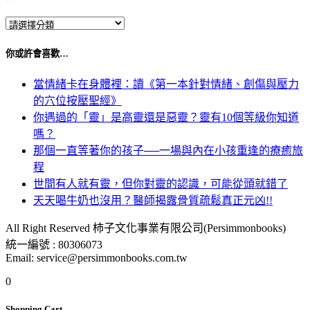
你或許會喜歡…
當情緒卡在身體裡：讀《第一本針對情緒、創傷與壓力
的穴位按壓聖經》
你遇過的「靈」是高靈還是惡靈？靈有10個等級你知道
嗎？
那個一直等著你的孩子──一場與內在小孩重逢的療癒旅
程
世間有人就有靈，但你對靈的認識，可能從頭就錯了
天天喝牛奶也沒用？醫師揭露骨質疏鬆真正元凶!!
All Right Reserved 柿子文化事業有限公司(Persimmonbooks)
統一編號 : 80306073
Email: service@persimmonbooks.com.tw
0
Shopping Cart