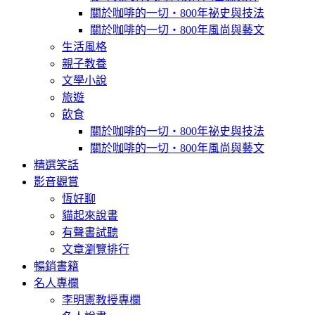
關於咖啡的一切‧800年祕史與技法
關於咖啡的一切‧800年風尚與藝文
生活風格
親子教養
文學小說
旅遊
飲食
關於咖啡的一切‧800年祕史與技法
關於咖啡的一切‧800年風尚與藝文
精選笑話
影音觀賞
恆好聊
貓起來說書
有聲書試聽
文章瀏覽排行
暢銷書籍
名人專欄
李明憲教授專欄