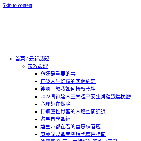
Skip to content
60秒看新世界
柿子文化
首頁 / 最新話題
宗教命理
命運最重要的事
打破人生幻鏡的四個約定
神啊！教我如何扭轉乾坤
2022問神達人王崇禮平安生肖運籤農民曆
命理師在做啥
打通靈性覺醒的人體空間通道
占星自學聖經
連皇帝都在看的善惡練習題
魔藥調製聖典與現代應用指南