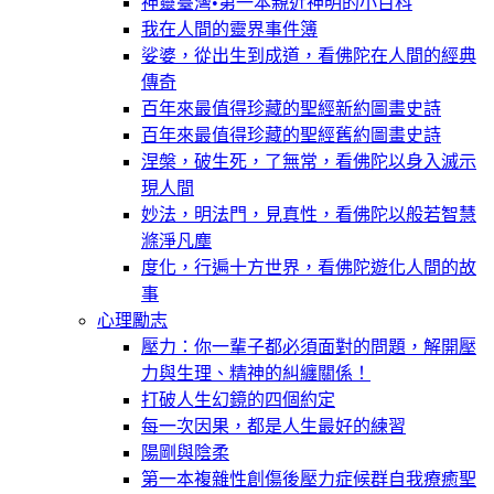
神靈臺灣•第一本親近神明的小百科
我在人間的靈界事件簿
娑婆，從出生到成道，看佛陀在人間的經典
傳奇
百年來最值得珍藏的聖經新約圖畫史詩
百年來最值得珍藏的聖經舊約圖畫史詩
涅槃，破生死，了無常，看佛陀以身入滅示
現人間
妙法，明法門，見真性，看佛陀以般若智慧
滌淨凡塵
度化，行遍十方世界，看佛陀遊化人間的故
事
心理勵志
壓力：你一輩子都必須面對的問題，解開壓
力與生理、精神的糾纏關係！
打破人生幻鏡的四個約定
每一次因果，都是人生最好的練習
陽剛與陰柔
第一本複雜性創傷後壓力症候群自我療癒聖