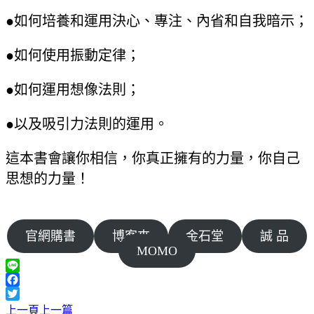
●如何培養和運用決心、專注、內省和自我暗示；
●如何使用振動定律；
●如何運用想像法則；
●以及吸引力法則的運用。
這本書會讓你相信，你真正擁有的力量，你自己
思想的力量！
官網購書
博客來
金石堂
誠 品
MOMO
Line
Facebook
Twitter
上一頁
上一篇