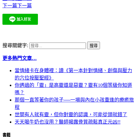
下一篇
下一篇
搜尋關鍵字:
更多熱門文章…
當情緒卡在身體裡：讀《第一本針對情緒、創傷與壓力
的穴位按壓聖經》
你遇過的「靈」是高靈還是惡靈？靈有10個等級你知道
嗎？
那個一直等著你的孩子──一場與內在小孩重逢的療癒旅
程
世間有人就有靈，但你對靈的認識，可能從頭就錯了
天天喝牛奶也沒用？醫師揭露骨質疏鬆真正元凶!!
書籍