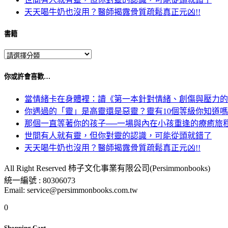
天天喝牛奶也沒用？醫師揭露骨質疏鬆真正元凶!!
書籍
你或許會喜歡…
當情緒卡在身體裡：讀《第一本針對情緒、創傷與壓力的
你遇過的「靈」是高靈還是惡靈？靈有10個等級你知道
那個一直等著你的孩子──一場與內在小孩重逢的療癒旅
世間有人就有靈，但你對靈的認識，可能從頭就錯了
天天喝牛奶也沒用？醫師揭露骨質疏鬆真正元凶!!
All Right Reserved 柿子文化事業有限公司(Persimmonbooks)
統一編號 : 80306073
Email: service@persimmonbooks.com.tw
0
Shopping Cart