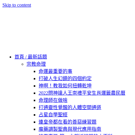
Skip to content
60秒看新世界
柿子文化
首頁 / 最新話題
宗教命理
命運最重要的事
打破人生幻鏡的四個約定
神啊！教我如何扭轉乾坤
2022問神達人王崇禮平安生肖運籤農民曆
命理師在做啥
打通靈性覺醒的人體空間通道
占星自學聖經
連皇帝都在看的善惡練習題
魔藥調製聖典與現代應用指南