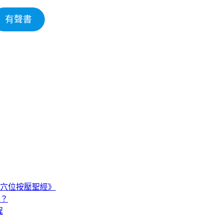
有聲書
穴位按壓聖經》
嗎？
程