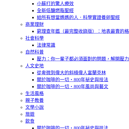
小蘇打的驚人療效
全新低醣燃脂聖經
給所有想當媽媽的人．科學實證養卵聖經
商業理財
窮理查年鑑（最完整收錄版）：地表最賣的格
社會科學
法律常識
自然科普
壓力：你一輩子都必須面對的問題，解開壓力
人文史地
從卑微到偉大的斜槓偉人富蘭克林
關於咖啡的一切‧800年祕史與技法
關於咖啡的一切‧800年風尚與藝文
生活風格
親子教養
文學小說
旅遊
飲食
關於咖啡的一切‧800年祕史與技法