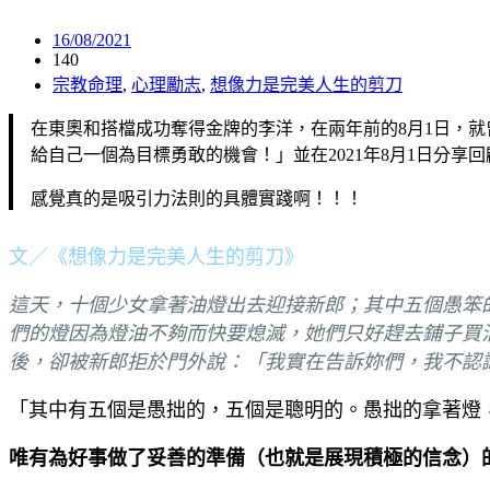
16/08/2021
140
宗教命理
,
心理勵志
,
想像力是完美人生的剪刀
在東奧和搭檔成功奪得金牌的李洋，在兩年前的8月1日，
給自己一個為目標勇敢的機會！」並在2021年8月1日分享
感覺真的是吸引力法則的具體實踐啊！！！
文／《想像力是完美人生的剪刀》
這天，十個少女拿著油燈出去迎接新郎；其中五個愚笨
們的燈因為燈油不夠而快要熄滅，她們只好趕去鋪子買
後，卻被新郎拒於門外說：「我實在告訴妳們，我不認
「其中有五個是愚拙的，五個是聰明的。愚拙的拿著燈
唯有為好事做了妥善的準備（也就是展現積極的信念）