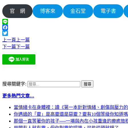
官 網
博客來
金石堂
電子書
Line
Facebook
Twitter
上一頁
上一篇
下一篇
下一篇
搜尋關鍵字:
更多熱門文章…
當情緒卡在身體裡：讀《第一本針對情緒、創傷與壓力的
你遇過的「靈」是高靈還是惡靈？靈有10個等級你知道
那個一直等著你的孩子──一場與內在小孩重逢的療癒旅
世間有人就有靈，但你對靈的認識，可能從頭就錯了