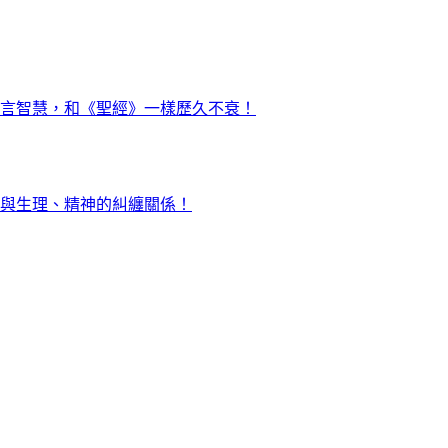
言智慧，和《聖經》一樣歷久不衰！
與生理、精神的糾纏關係！