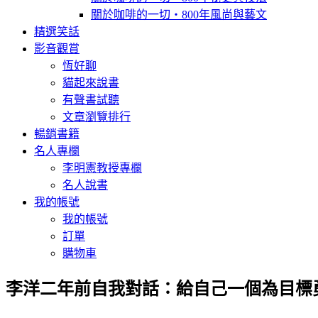
關於咖啡的一切‧800年風尚與藝文
精選笑話
影音觀賞
恆好聊
貓起來說書
有聲書試聽
文章瀏覽排行
暢銷書籍
名人專欄
李明憲教授專欄
名人說書
我的帳號
我的帳號
訂單
購物車
李洋二年前自我對話：給自己一個為目標