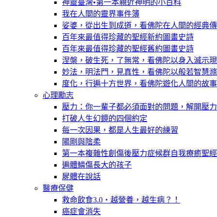
神靈臺灣•第一本親近神明的小百科
我在人間的靈界事件簿
娑婆，從出生到成道，看佛陀在人間的經典傳
百年來最值得珍藏的聖經新約圖畫史詩
百年來最值得珍藏的聖經舊約圖畫史詩
涅槃，破生死，了無常，看佛陀以身入滅示現
妙法，明法門，見真性，看佛陀以般若智慧滌
度化，行遍十方世界，看佛陀遊化人間的故事
心理勵志
壓力：你一輩子都必須面對的問題，解開壓力
打破人生幻鏡的四個約定
每一次因果，都是人生最好的練習
陽剛與陰柔
第一本複雜性創傷後壓力症候群自我療癒聖經
遍體鱗傷長大的孩子
屍體在說話
醫療保健
救命飲食3.0‧越營養，越生病？！
癌症會消失