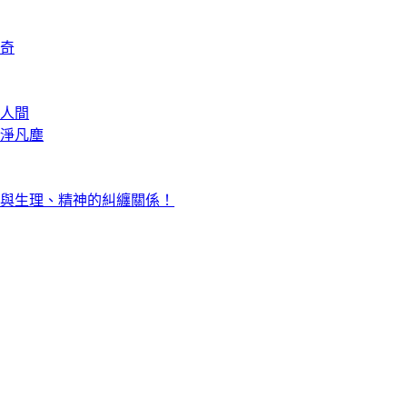
奇
人間
淨凡塵
與生理、精神的糾纏關係！