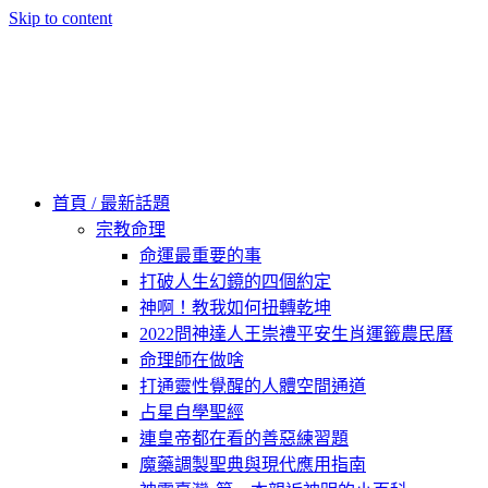
Skip to content
60秒看新世界
柿子文化
首頁 / 最新話題
宗教命理
命運最重要的事
打破人生幻鏡的四個約定
神啊！教我如何扭轉乾坤
2022問神達人王崇禮平安生肖運籤農民曆
命理師在做啥
打通靈性覺醒的人體空間通道
占星自學聖經
連皇帝都在看的善惡練習題
魔藥調製聖典與現代應用指南