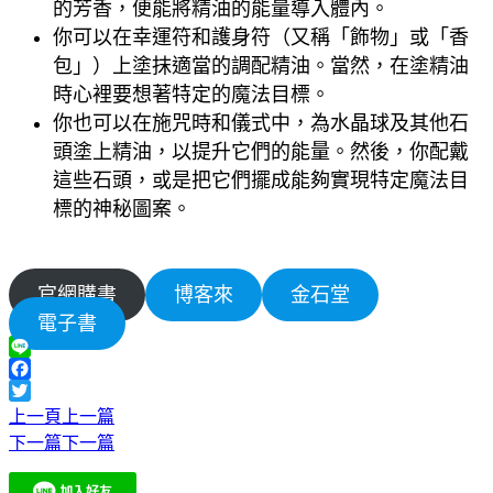
的芳香，便能將精油的能量導入體內。
你可以在幸運符和護身符（又稱「飾物」或「香
包」）上塗抹適當的調配精油。當然，在塗精油
時心裡要想著特定的魔法目標。
你也可以在施咒時和儀式中，為水晶球及其他石
頭塗上精油，以提升它們的能量。然後，你配戴
這些石頭，或是把它們擺成能夠實現特定魔法目
標的神秘圖案。
官網購書
博客來
金石堂
電子書
Line
Facebook
Twitter
上一頁
上一篇
下一篇
下一篇