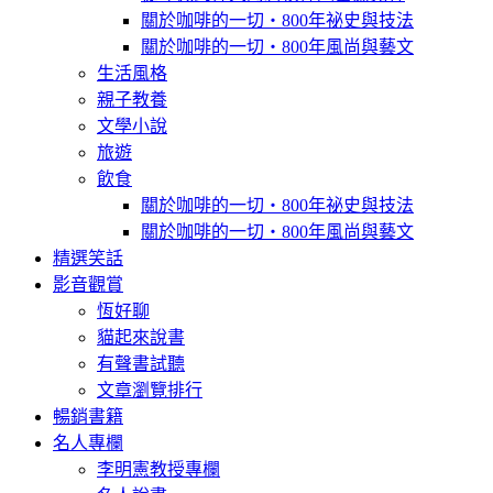
關於咖啡的一切‧800年祕史與技法
關於咖啡的一切‧800年風尚與藝文
生活風格
親子教養
文學小說
旅遊
飲食
關於咖啡的一切‧800年祕史與技法
關於咖啡的一切‧800年風尚與藝文
精選笑話
影音觀賞
恆好聊
貓起來說書
有聲書試聽
文章瀏覽排行
暢銷書籍
名人專欄
李明憲教授專欄