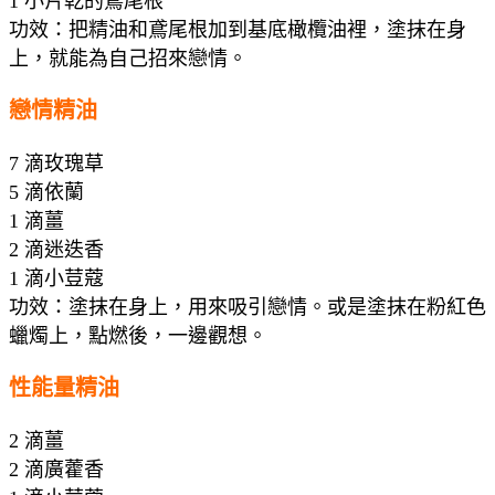
1 小片乾的鳶尾根
功效：把精油和鳶尾根加到基底橄欖油裡，塗抹在身
上，就能為自己招來戀情。
戀情精油
7 滴玫瑰草
5 滴依蘭
1 滴薑
2 滴迷迭香
1 滴小荳蔻
功效：塗抹在身上，用來吸引戀情。或是塗抹在粉紅色
蠟燭上，點燃後，一邊觀想。
性能量精油
2 滴薑
2 滴廣藿香