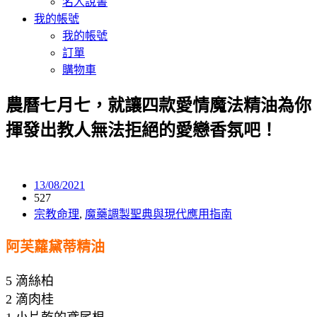
名人說書
我的帳號
我的帳號
訂單
購物車
農曆七月七，就讓四款愛情魔法精油為你
揮發出教人無法拒絕的愛戀香氛吧！
13/08/2021
527
宗教命理
,
魔藥調製聖典與現代應用指南
阿芙蘿黛蒂精油
5 滴絲柏
2 滴肉桂