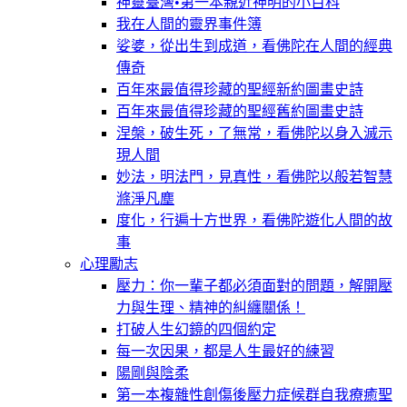
神靈臺灣•第一本親近神明的小百科
我在人間的靈界事件簿
娑婆，從出生到成道，看佛陀在人間的經典
傳奇
百年來最值得珍藏的聖經新約圖畫史詩
百年來最值得珍藏的聖經舊約圖畫史詩
涅槃，破生死，了無常，看佛陀以身入滅示
現人間
妙法，明法門，見真性，看佛陀以般若智慧
滌淨凡塵
度化，行遍十方世界，看佛陀遊化人間的故
事
心理勵志
壓力：你一輩子都必須面對的問題，解開壓
力與生理、精神的糾纏關係！
打破人生幻鏡的四個約定
每一次因果，都是人生最好的練習
陽剛與陰柔
第一本複雜性創傷後壓力症候群自我療癒聖