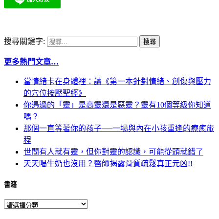
搜尋關鍵字:
更多熱門文章…
當情緒卡在身體裡：讀《第一本針對情緒、創傷與壓力
的穴位按壓聖經》
你遇過的「靈」是高靈還是惡靈？靈有10個等級你知道
嗎？
那個一直等著你的孩子──一場與內在小孩重逢的療癒旅
程
世間有人就有靈，但你對靈的認識，可能從頭就錯了
天天喝牛奶也沒用？醫師揭露骨質疏鬆真正元凶!!
書籍