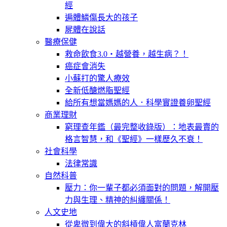
經
遍體鱗傷長大的孩子
屍體在說話
醫療保健
救命飲食3.0‧越營養，越生病？！
癌症會消失
小蘇打的驚人療效
全新低醣燃脂聖經
給所有想當媽媽的人．科學實證養卵聖經
商業理財
窮理查年鑑（最完整收錄版）：地表最賣的
格言智慧，和《聖經》一樣歷久不衰！
社會科學
法律常識
自然科普
壓力：你一輩子都必須面對的問題，解開壓
力與生理、精神的糾纏關係！
人文史地
從卑微到偉大的斜槓偉人富蘭克林