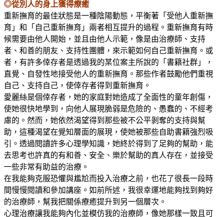
◎從別人的身上獲得療癒
重新撫育的最佳狀態是一種陰陽動態，平衡著「受他人重新撫
育」和「自己重新撫育」兩者相互提升的過程。重新撫育有時
候需要由他人開始，並且由他人示範，像是由治療師、支持
者、和善的朋友、支持性團體，來示範如何自己重新撫育。或
者，有許多倖存者是透過我的某位案主所說的「書籍社群」，
直覺、自發性地接受他人的重新撫育。那些作者鼓勵他們重視
自己、支持自己，使倖存者得到重新撫育。
愛麗絲是個倖存者，她的家庭對她造成了全面性的童年創傷，
使她很快地學到，向他人展現脆弱是危險的、愚蠢的、不經考
慮的。然而，她依然渴望得到那些被不公平剝奪的支持與幫
助，這種渴望在覺知層面的展現，使她被那些自助書籍強烈吸
引。透過閱讀許多心理學知識，她終於得到了足夠的幫助，能
去思考也許真的有和善、安全、樂於幫助的真人存在，並接受
一些非常有助益的治療。
在我能夠克服恐懼與尷尬而投入治療之前，也花了很長一段時
間慢慢閱讀和參加講座。如前所述，我很幸運地能夠找到夠好
的治療師，幫我把關係療癒提升到另一個層次。
心理治療讓我能夠內化並模仿我的治療師，像她那樣一致且可