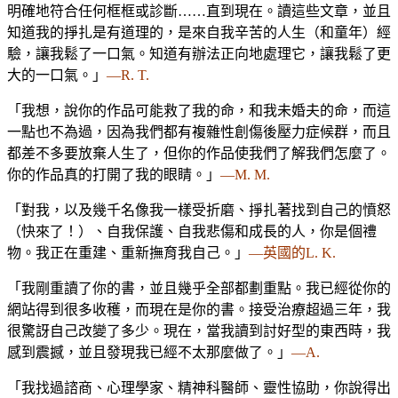
明確地符合任何框框或診斷……直到現在。讀這些文章，並且
知道我的掙扎是有道理的，是來自我辛苦的人生（和童年）經
驗，讓我鬆了一口氣。知道有辦法正向地處理它，讓我鬆了更
大的一口氣。」
—R. T.
「我想，說你的作品可能救了我的命，和我未婚夫的命，而這
一點也不為過，因為我們都有複雜性創傷後壓力症候群，而且
都差不多要放棄人生了，但你的作品使我們了解我們怎麼了。
你的作品真的打開了我的眼睛。」
—M. M.
「對我，以及幾千名像我一樣受折磨、掙扎著找到自己的憤怒
（快來了！）、自我保護、自我悲傷和成長的人，你是個禮
物。我正在重建、重新撫育我自己。」
—英國的L. K.
「我剛重讀了你的書，並且幾乎全部都劃重點。我已經從你的
網站得到很多收穫，而現在是你的書。接受治療超過三年，我
很驚訝自己改變了多少。現在，當我讀到討好型的東西時，我
感到震撼，並且發現我已經不太那麼做了。」
—A.
「我找過諮商、心理學家、精神科醫師、靈性協助，你說得出