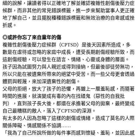
細的說解，讓讀者得以正確地了解並確認複雜性創傷後壓力症
候群，而非其他的常見錯誤標籤，進一步來幫助當事人更正確
地了解自己，並且擺脫種種錯誤標籤和無效治療的自卑感或挫
折感。
◎或許你忘了來自童年的傷
複雜性創傷後壓力症候群（CPTSD）是後天因素所造成，多
數是在虐待或忽略的家庭中成長，遭受長期創傷經驗所致，而
這創傷經驗，可以發生在語言、情緒、心靈或身體的層面。
孩子因為試圖努力與人親近或得到接納，但最後卻徒勞無功，
所以只能在被遺棄所帶來的絕望中受苦。而一些父母更會透過
體罰與輕蔑，來加深遺棄性的創傷。
父母的拒絕，放大了孩子的恐懼，再鍍上一層羞恥感，而隨著
時間的進展，就演變成有毒的內在找碴鬼（惡性的自我批
判），直到孩子長大後，都還在承擔著父母的拋棄，最終變成
自己最糟糕的敵人，落入了CPTSD的深淵。
有太多的人因為忽略了這樣的創傷或情緒，造成了莫名的人際
關係障礙、情感關係不協調……
「我為了自己所說所做的每件事而感到懷疑、羞恥，並因此感