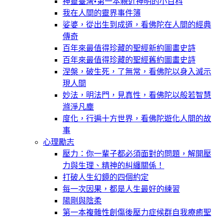
神靈臺灣•第一本親近神明的小百科
我在人間的靈界事件簿
娑婆，從出生到成道，看佛陀在人間的經典
傳奇
百年來最值得珍藏的聖經新約圖畫史詩
百年來最值得珍藏的聖經舊約圖畫史詩
涅槃，破生死，了無常，看佛陀以身入滅示
現人間
妙法，明法門，見真性，看佛陀以般若智慧
滌淨凡塵
度化，行遍十方世界，看佛陀遊化人間的故
事
心理勵志
壓力：你一輩子都必須面對的問題，解開壓
力與生理、精神的糾纏關係！
打破人生幻鏡的四個約定
每一次因果，都是人生最好的練習
陽剛與陰柔
第一本複雜性創傷後壓力症候群自我療癒聖