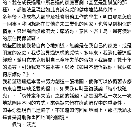
的。我在成長過程中所看過的家庭喜劇（甚至是甜膩膩的那
種），都無法呈現出如此真誠有感的健康連結與依附。
多年後，我成為人類學及社會服務工作的學生，明白那是怎麼
一回事。我回想起在其他尚未工業化的國家，也曾見到相似的
情景，只是場面沒那麼大：摩洛哥、泰國、峇里島，還有澳洲
的原住民保留區。
這些回憶使我發自內心地知道，無論是在我自己的家庭，或是
朋友的家庭，我從沒見過這樣的感情。多年來，我消化著這個
經驗，並用它來克服對自己童年失落的否認。我展開了數十年
的追尋，引領我寫下這本書，以及《如果不能怪罪你，我要如
何原諒你？》。
我希望透過這本書來努力創造一張地圖，使你可以依循著去療
癒來自童年缺乏愛的傷口。如果我有時重複談論「縮小找碴
鬼」、「哀悼童年失落」之類的話題，那是因為我一次又一次
地試圖用不同的方式，來強調它們在療癒過程中的重要性。
如果你發現自己迷路了，不知道如何回到地圖上，那些話題永
遠會是幫助你重回地圖的關鍵。
——佩特．沃克