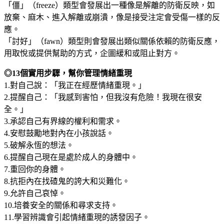
「僵」（freeze）類型會發展出一種像是解離的防衛反映，如
放棄、麻木、進入解離或崩潰，像是接受注定會受傷一樣的反
應。
「討好」（fawn）類型則會發展出類似關係依賴的防衛反應，
用取悅或提供幫助的方式，企圖緩和或阻止對方。
◎13個實用步驟，幫你管理情緒重現
1.對自己說：「我正在經歷情緒重現。」
2.提醒自己：「我感到害怕，但我沒有危險！我現在很安
全。」
3.承認自己有界線的權利和需求。
4.安慰鼓勵地對內在小孩說話。
5.破解永恆的想法。
6.提醒自己現在是處於成人的身體中。
7.重回你的身體。
8.抗拒內在找碴鬼的誇大和災難化。
9.允許自己哀悼。
10.培養安全的關係和尋求支持。
11.學習辨識會引起情緒重現的誘發因子。