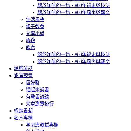
關於咖啡的一切‧800年祕史與技法
關於咖啡的一切‧800年風尚與藝文
生活風格
親子教養
文學小說
旅遊
飲食
關於咖啡的一切‧800年祕史與技法
關於咖啡的一切‧800年風尚與藝文
精選笑話
影音觀賞
恆好聊
貓起來說書
有聲書試聽
文章瀏覽排行
暢銷書籍
名人專欄
李明憲教授專欄