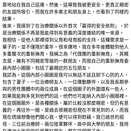
靠地站在我自己這邊。然後，這導致我被更安全、更真正親密
的友誼所吸引，而我在許多案主和朋友身上，也看到了同樣的
結果。
後來，我達到了在治療關係以外首次「贏得的安全依附」，於
是治療關係不再是我能得到有意義的深度連結的唯一來源。
我相信，從他人那裡得到父育和母育般的支持，這種需求是一
輩子的，並不僅限於童年。很幸運地，我在多年後體驗到他人
多重層次的重新撫育，我稱之為「代理團的重新撫育」，其概
念是，擁有不同親密等級的一群朋友，而我自己的重新撫育委
員內部小圈圈，包括了最親近的五位朋友。
我認為，這個內部小圈圈是我可以無話不談且卸下心防的人，
包含了妻子、一位治療師友人、一位運動夥伴，以及我長期參
與的男性團體中的兩位成員。在這個圈子的外圍還有一些人，
如果我能夠多見到他們的話，他們也可能納入內部小圈圈裡。
在這個圈圈外，是各種關係，屬於比較沒那麼親密，但仍有意
義的。再往外一圈，是過去很親密但現在不常見到的人，而我
現在透過想像他們關心我，便可以得到慰藉。我已過世的祖
母、三位前治療師、兩位陸軍夥伴、高中與大學的朋友、我待