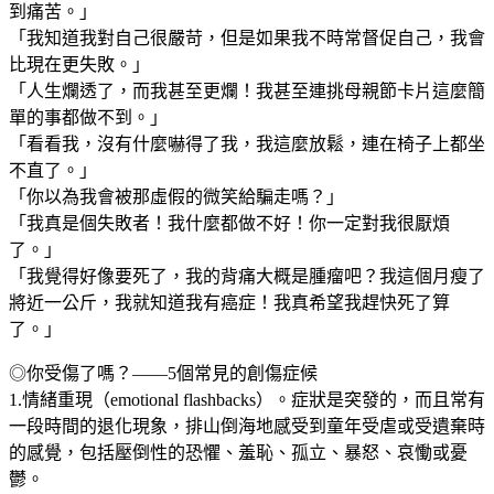
到痛苦。」
「我知道我對自己很嚴苛，但是如果我不時常督促自己，我會
比現在更失敗。」
「人生爛透了，而我甚至更爛！我甚至連挑母親節卡片這麼簡
單的事都做不到。」
「看看我，沒有什麼嚇得了我，我這麼放鬆，連在椅子上都坐
不直了。」
「你以為我會被那虛假的微笑給騙走嗎？」
「我真是個失敗者！我什麼都做不好！你一定對我很厭煩
了。」
「我覺得好像要死了，我的背痛大概是腫瘤吧？我這個月瘦了
將近一公斤，我就知道我有癌症！我真希望我趕快死了算
了。」
◎你受傷了嗎？——5個常見的創傷症候
1.情緒重現（emotional flashbacks）。症狀是突發的，而且常有
一段時間的退化現象，排山倒海地感受到童年受虐或受遺棄時
的感覺，包括壓倒性的恐懼、羞恥、孤立、暴怒、哀慟或憂
鬱。