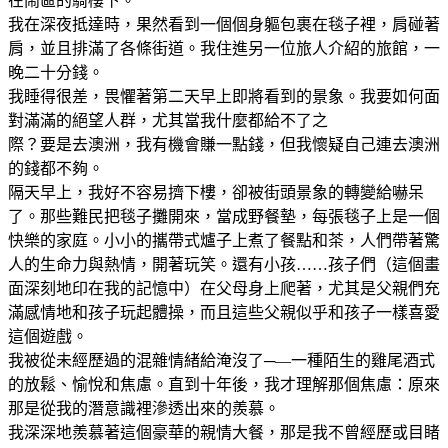
在鬧區的騎樓下。
我在深夜抵達時，果然看到一個個身軀包裹在毯子裡，肩碰著
肩，並且排滿了各條街道。我住進另一位旅人介紹的旅館，一
晚二十分錢。
我睡得很差，畏懼著第二天早上即將看到的景象。我要如何面
對滿滿的絕望人群，尤其當我什麼都給不了之
際？要是去澳洲，我有機會賺一點錢，但我懷疑自己連去澳洲
的錢都不夠。
隔天早上，我好不容易擠下樓，卻被街頭景象的轉變給嚇呆
了。那些難民把毯子攤開來，當成野餐墊，每張毯子上是一個
快樂的家庭。小小的攜帶式爐子上煮了餐點和茶，人們帶著驚
人的生命力與熱情，開著玩笑。還有小孩……孩子們（這個畫
面深刻地印在我的記憶中）在父母身上爬著，尤其是父親們充
滿感情地和孩子玩起體操，而且這些父親似乎和孩子一樣喜愛
這個遊戲。
我被從未經歷過的混雜情緒給淹沒了─—一種陌生的雞尾酒式
的放鬆、愉悅和焦慮。直到十年後，我才理解那個焦慮：原來
那是從我的潛意識裡滲透出來的羨慕。
我深深地羨慕著這個豪華的親情大餐，那是我不曾經歷或目睹