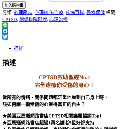
加入購物車
分類:
心理勵志
,
心理諮商/治療
,
疾病百科
,
醫療保健
標籤:
CPTSD
,
創傷後障礙症
,
心理治療
Line
Facebook
Twitter
描述
描述
CPTSD救助聖經No.1
完全療癒你受傷的身心！
當所有的情緒、關係問題都沉重地壓到自己身上時，
該如何讓一顆受傷的心獲得真正的自由？
★美國亞馬遜網路書店CPTSD相關議題暢銷Top1
★亞馬遜網路書店超過1萬名讀者5星好評支持