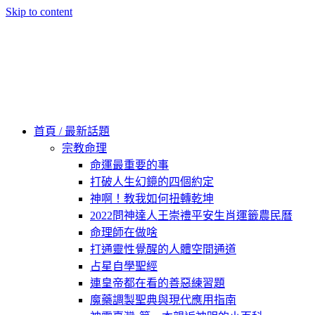
Skip to content
60秒看新世界
柿子文化
首頁 / 最新話題
宗教命理
命運最重要的事
打破人生幻鏡的四個約定
神啊！教我如何扭轉乾坤
2022問神達人王崇禮平安生肖運籤農民曆
命理師在做啥
打通靈性覺醒的人體空間通道
占星自學聖經
連皇帝都在看的善惡練習題
魔藥調製聖典與現代應用指南