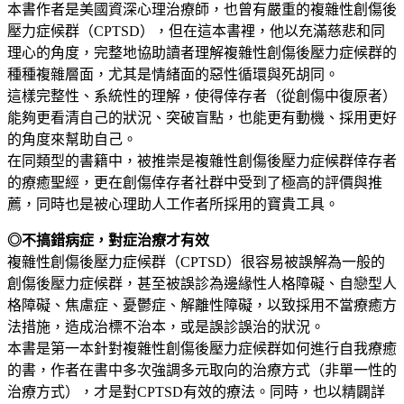
本書作者是美國資深心理治療師，也曾有嚴重的複雜性創傷後
壓力症候群（CPTSD），但在這本書裡，他以充滿慈悲和同
理心的角度，完整地協助讀者理解複雜性創傷後壓力症候群的
種種複雜層面，尤其是情緒面的惡性循環與死胡同。
這樣完整性、系統性的理解，使得倖存者（從創傷中復原者）
能夠更看清自己的狀況、突破盲點，也能更有動機、採用更好
的角度來幫助自己。
在同類型的書籍中，被推崇是複雜性創傷後壓力症候群倖存者
的療癒聖經，更在創傷倖存者社群中受到了極高的評價與推
薦，同時也是被心理助人工作者所採用的寶貴工具。
◎不搞錯病症，對症治療才有效
複雜性創傷後壓力症候群（CPTSD）很容易被誤解為一般的
創傷後壓力症候群，甚至被誤診為邊緣性人格障礙、自戀型人
格障礙、焦慮症、憂鬱症、解離性障礙，以致採用不當療癒方
法措施，造成治標不治本，或是誤診誤治的狀況。
本書是第一本針對複雜性創傷後壓力症候群如何進行自我療癒
的書，作者在書中多次強調多元取向的治療方式（非單一性的
治療方式），才是對CPTSD有效的療法。同時，也以精闢詳