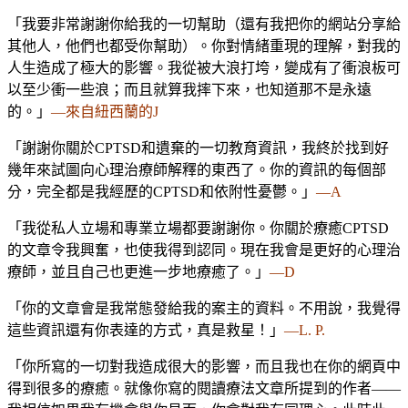
「我要非常謝謝你給我的一切幫助（還有我把你的網站分享給
其他人，他們也都受你幫助）。你對情緒重現的理解，對我的
人生造成了極大的影響。我從被大浪打垮，變成有了衝浪板可
以至少衝一些浪；而且就算我摔下來，也知道那不是永遠
的。」
—來自紐西蘭的J
「謝謝你關於CPTSD和遺棄的一切教育資訊，我終於找到好
幾年來試圖向心理治療師解釋的東西了。你的資訊的每個部
分，完全都是我經歷的CPTSD和依附性憂鬱。」
—A
「我從私人立場和專業立場都要謝謝你。你關於療癒CPTSD
的文章令我興奮，也使我得到認同。現在我會是更好的心理治
療師，並且自己也更進一步地療癒了。」
—D
「你的文章會是我常態發給我的案主的資料。不用說，我覺得
這些資訊還有你表達的方式，真是救星！」
—L. P.
「你所寫的一切對我造成很大的影響，而且我也在你的網頁中
得到很多的療癒。就像你寫的閱讀療法文章所提到的作者——