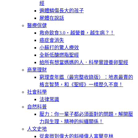
經
遍體鱗傷長大的孩子
屍體在說話
醫療保健
救命飲食3.0‧越營養，越生病？！
癌症會消失
小蘇打的驚人療效
全新低醣燃脂聖經
給所有想當媽媽的人．科學實證養卵聖經
商業理財
窮理查年鑑（最完整收錄版）：地表最賣的
格言智慧，和《聖經》一樣歷久不衰！
社會科學
法律常識
自然科普
壓力：你一輩子都必須面對的問題，解開壓
力與生理、精神的糾纏關係！
人文史地
從卑微到偉大的斜槓偉人富蘭克林