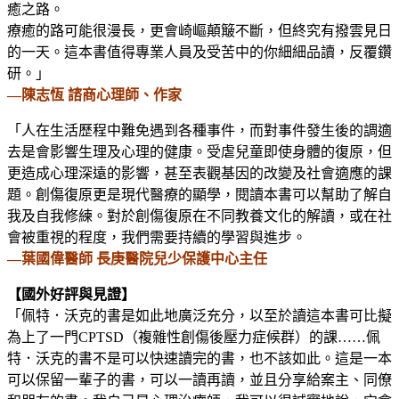
癒之路。
療癒的路可能很漫長，更會崎嶇顛簸不斷，但終究有撥雲見日
的一天。這本書值得專業人員及受苦中的你細細品讀，反覆鑽
研。」
—陳志恆 諮商心理師、作家
「人在生活歷程中難免遇到各種事件，而對事件發生後的調適
去是會影響生理及心理的健康。受虐兒童即使身體的復原，但
更造成心理深遠的影響，甚至表觀基因的改變及社會適應的課
題。創傷復原更是現代醫療的顯學，閱讀本書可以幫助了解自
我及自我修練。對於創傷復原在不同教養文化的解讀，或在社
會被重視的程度，我們需要持續的學習與進步。
—葉國偉醫師 長庚醫院兒少保護中心主任
【國外好評與見證】
「佩特．沃克的書是如此地廣泛充分，以至於讀這本書可比擬
為上了一門CPTSD（複雜性創傷後壓力症候群）的課……佩
特．沃克的書不是可以快速讀完的書，也不該如此。這是一本
可以保留一輩子的書，可以一讀再讀，並且分享給案主、同僚