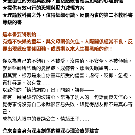
★全面性的分類與說解，直接點破會輕易忽略的心理創傷
★提供有效可行的恐懼與壓力減輕方案
★理論教科書之外，值得細細研讀、反覆內省的第二本教科書
等級的書
這本書要特別給—
有過不快樂的童年、與父母關係欠佳、人際關係經常不良、反
覆出現親密關係困難、或長期以來人生觀黑暗的你！
你以為自己的不夠好、不被愛、沒價值、不安全、不被傾聽，
就是醫師所診斷的憂鬱症、成癮者、焦慮失眠患者……
但其實，根源是來自你童年所受的傷害：虐待、貶抑、忽視、
責打辱罵、沒有愛……
以致你的「情緒調節」出了問題，讓你——
擁有一顆易破碎的玻璃心、常為了別人的一句話而喪失信心、
覺得事情沒有自己來就很容易失敗、總覺得朋友都不是真心待
己、
成為別人眼中的暴躁公主、情緒王子……
◎來自自身有深度創傷的資深心理治療師建言