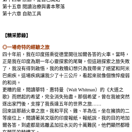
第十五章 閱讀治療與書本聚落
第十六章 自助工具
【精采節錄】
◎一場奇特的經驗之旅
四十年前，我在印度搭乘從德里開往加爾各答的火車。當時，
正是我在印度為期一年心靈探索的尾聲，但這趟探索之旅失敗
了，我沒有得到啟悟，我的救贖幻想只為我帶來了絕望和阿米
巴痢疾。這場疾病讓我少了十三公斤，看起來就像個憔悴瘦弱
的和尚。
更糟的是，閱讀華特．惠特曼（Walt Whitman）的《大道之
歌》而燃起的希望，完全消失殆盡。那個希望，曾在我被突然
逐出家門後，支撐了我長達五年的世界之旅……
回來談那趟火車之旅。我和平民、雞、羊為伍，坐在擁擠的二
等座位上，閱讀著英文版的印度報紙。報紙說，我的目的地加
爾各答，到處都是逃離孟加拉水災的十萬難民，他們顯然都睡