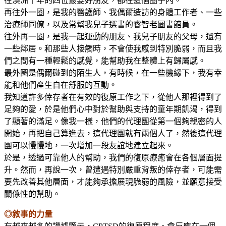
在澳洲十年的四位最要好朋友，都在這個圈子內。
再往外一圈，是我的醫護師、我偶爾造訪的身體工作者、一些
治療師同僚，以及常幫我兒子選書的睿智老圖書館員。
往外再一圈，是我一起運動的朋友、我兒子朋友的父母，還有
一些鄰居。和那些人接觸時，不會使我感到特別脆弱，而且我
們之間有一種輕鬆的感覺，能幫助我在整體上有歸屬感。
最外圈是偶爾碰到的陌生人，有時候，在一些機緣下，我有幸
能和他們產生自在舒服的互動。
我知道許多倖存者在有效的復原工作之下，從他人那裡得到了
足夠的愛，於是他們心中對於幫助與支持的童年期飢渴，得到
了顯著的滿足。像我一樣，他們的代理團從第一個夠親密的人
開始，再把自己算進去，這代理團就有兩個人了，然後這代理
團可以慢慢地，一次增加一段友誼地建立起來。
於是，透過可靠他人的幫助，我們的復原療癒會在各個層面提
升。然而，再說一次，曾遭遇特別嚴重背叛的倖存者，可能需
要先改善其他層面，才能夠承擔展現脆弱的風險，並願意接受
關係性的幫助。
◎敘事的力量