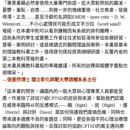
「專業書籍必然會使用大量專門術語，從大眾較熟知的霸凌、
憂鬱、羞恥、自尊……到進一步的情緒重現、社交焦慮、發展
停滯、正念……甚至冷僻的名詞如EMDR、inner critic、D. W.
Winnicott……不小心處理就可能形成文字沙拉（word salad）
堆砌，在本書中則可以看到邏輯而有系統的排列闡釋。
諮商系所的學生或實務工作者往往求知若渴地參加各類研習、
督導、案例研討，或是速讀式的翻閱理論與案例，本書是基本
的理論教科書之外，值得逐句逐段逐頁細細研讀、反覆內省的
第二本教科等級的書。
這本書具備教科書般的準確嚴謹，所有的註釋與粗體字重點也
很精采。」
—張景然博士 國立彰化師範大學諮輔系系主任
「這本書的問世，讓國內的一般大眾與心理專業人員都能受
惠。作者除了詳加介紹CPTSD的症狀與來源，幫助我們認識
在威脅來臨時4F的反應模式——戰（fight）、逃（flight）、僵
（freeze）與討好（fawn）是如何保護我們度過危機，同時也
帶來諸多適應不良的後遺症；同時，更從各個不同心理治療理
論取向的觀點與技術，去探討如何協助CPTSD的案主邁向療