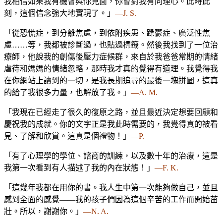
我相信如果我有機會與你見面，你會對我有同理心。此時此
刻，這個信念強大地實現了。」
—J. S.
「從恐慌症，到分離焦慮，到依附疾患、躁鬱症、廣泛性焦
慮……等，我都被診斷過，也貼過標籤。然後我找到了一位治
療師，他說我的創傷後壓力症候群，來自於我爸爸常期的情緒
虐待和媽媽的情緒忽略，那時我才真的覺得有道理。我覺得我
在你網站上讀到的一切，是我長期追尋的最後一塊拼圖，這真
的給了我很多力量，也解放了我。」
—A. M.
「我現在已經走了很久的復原之路，並且最近決定想要回顧和
慶祝我的成就。你的文字正是我此時需要的，我覺得真的被看
見、了解和欣賞。這真是個禮物！」
—P.
「有了心理學的學位、諮商的訓練，以及數十年的治療，這是
我第一次看到有人描述了我的內在狀態！」
—F. K.
「這幾年我都在用你的書。我人生中第一次能夠做自己，並且
感到全面的感覺——我的孩子們因為這個辛苦的工作而開始茁
壯。所以，謝謝你。」
—N. A.