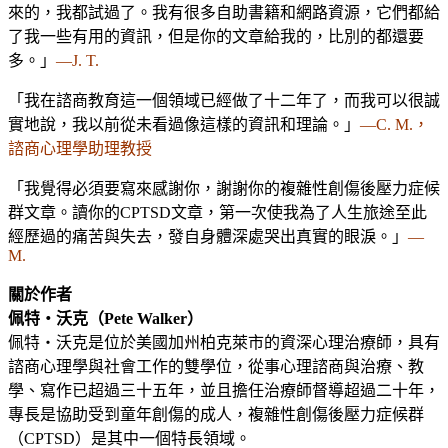
來的，我都試過了。我有很多自助書籍和網路資源，它們都給
了我一些有用的資訊，但是你的文章給我的，比別的都還要
多。」
—J. T.
「我在諮商教育這一個領域已經做了十二年了，而我可以很誠
實地說，我以前從未看過像這樣的資訊和理論。」
—C. M.，
諮商心理學助理教授
「我覺得必須要寫來感謝你，謝謝你的複雜性創傷後壓力症候
群文章。讀你的CPTSD文章，第一次使我為了人生旅途至此
經歷過的痛苦與失去，發自身體深處哭出真實的眼淚。」
—
M.
關於作者
佩特‧沃克（Pete Walker）
佩特‧沃克是位於美國加州柏克萊市的資深心理治療師，具有
諮商心理學與社會工作的雙學位，從事心理諮商與治療、教
學、寫作已超過三十五年，並且擔任治療師督導超過二十年，
專長是協助受到童年創傷的成人，複雜性創傷後壓力症候群
（CPTSD）是其中一個特長領域。