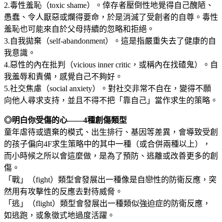
2.毒性羞恥（toxic shame）。倖存者壓倒性地覺得自己醜陋、
愚蠢、令人厭惡或爛得要命，於是消滅了受創者的自尊。毒性
羞恥也可能來自於父母持續的忽略和拒絕。
3.自我拋棄（self-abandonment）。這是指嚴重失去了健康的自
我意識。
4.惡性的內在批判（vicious inner critic，或稱內在找碴鬼）。自
我羞辱和責備，感覺自己不夠好。
5.社交焦慮（social anxiety）。對社交非常不自在，變得不願
向他人尋求支持，並且不得不把「靠自己」當作求生的策略。
◎明白你受傷的心——4種創傷類型
童年虐待或遺棄的模式、出生排行、基因等差異，會導致受創
的孩子偏向4F求生策略中的其中一種（或合併兩種以上），
而小時候之所以會這麼做，是為了預防、逃離或改善更多的創
傷。
「戰」（fight）類型會發展出一種像是自戀性的防衛反應，突
然用有攻擊性的反應去對待威脅。
「逃」（flight）類型會發展出一種類似強迫症的防衛反應，
如逃跑，或象徵式地過度活躍。