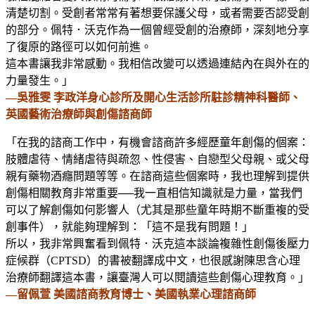
清楚切割。受創者常常有著想要保護父母，或者需要否認受創
的部分。佩特．沃克作為一個曾經受創的治療師，深刻地分享
了復原的路徑可以如何前進。
這本書讓我非常感動。我相信改變可以透過連結內在與外在的
力量發生。」
—吳雅雯 李政洋身心診所及開心生活診所駐診精神科醫師、
英國藝術治療師與創傷諮商師
「在我的諮商工作中，有機會諮商許多經歷童年創傷的個案：
肢體虐待、情緒虐待與疏忽、性侵害、自戀型父母親、或父母
親有藥物酒癮問題等等。在諮商這些個案時，我也理解到提供
創傷相關教育非常重要──我一直相信知識就是力量，當我們
可以了解創傷如何影響人（尤其是那些童年時期不斷重複的受
創事件），就能夠理解到：「這不是我有問題！」
所以，我非常興奮看到佩特．沃克這本談論複雜性創傷後壓力
症候群（CPTSD）的書被翻譯成中文，也很感謝陳思含心理
治療師翻譯這本書，讓臺灣人可以閱讀這些創傷心理教育。」
—留佩萱 美國諮商教育博士、美國執業心理諮商師