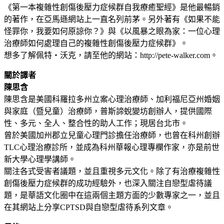
《第一本複雜性創傷後壓力症候群自我療癒聖經》是他最暢銷
的著作，在亞馬遜網站上一直名列前茅。另外著有《如果不能
怪罪你，我要如何原諒你？》與《以風暴之眼為家：一位心理
治療師如何處理自己的複雜性創傷後壓力症候群》。
想多了解佩特‧沃克，請至他的網站：http://pete-walker.com。
關於譯者
陳思含
陳思含是美國科羅拉多州立案心理治療師、加利福尼亞州婚姻
與家庭（暨兒童）治療師，普斯諦蛻變坊創辦人，提供國際
性、多元、全人、整合性的助人工作；現居台北市。
曾於美國加州郡立兒童心理門診擔任治療師，也曾在科州創辦
TLC心理治療診所，並成為科州華報心理專欄作家，亦是前世
新大學心理學講師。
關注各式受害者議題，並且重視多元文化。除了有治療複雜性
創傷後壓力症候群的成功經驗外，也深入關注自戀型虐待議
題，是華語文化圈中在這兩個主題方面的少數專家之一，並且
在其網站上分享CPTSD與自戀型虐待系列文章。