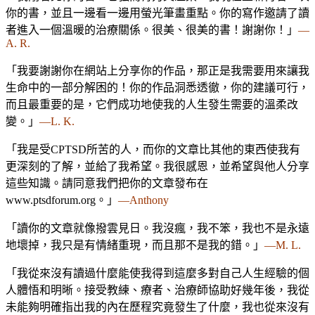
你的書，並且一邊看一邊用螢光筆畫重點。你的寫作邀請了讀
者進入一個溫暖的治療關係。很美、很美的書！謝謝你！」
—
A. R.
「我要謝謝你在網站上分享你的作品，那正是我需要用來讓我
生命中的一部分解困的！你的作品洞悉透徹，你的建議可行，
而且最重要的是，它們成功地使我的人生發生需要的溫柔改
變。」
—L. K.
「我是受CPTSD所苦的人，而你的文章比其他的東西使我有
更深刻的了解，並給了我希望。我很感恩，並希望與他人分享
這些知識。請同意我們把你的文章發布在
www.ptsdforum.org。」
—Anthony
「讀你的文章就像撥雲見日。我沒瘋，我不笨，我也不是永遠
地壞掉，我只是有情緒重現，而且那不是我的錯。」
—M. L.
「我從來沒有讀過什麼能使我得到這麼多對自己人生經驗的個
人體悟和明晰。接受教練、療者、治療師協助好幾年後，我從
未能夠明確指出我的內在歷程究竟發生了什麼，我也從來沒有