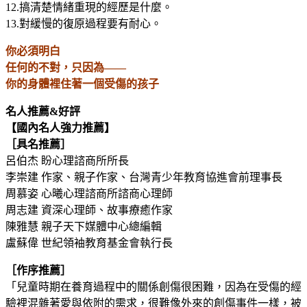
12.搞清楚情緒重現的經歷是什麼。
13.對緩慢的復原過程要有耐心。
你必須明白
任何的不對，只因為——
你的身體裡住著一個受傷的孩子
名人推薦&好評
【國內名人強力推薦】
［具名推薦］
呂伯杰 盼心理諮商所所長
李崇建 作家、親子作家、台灣青少年教育協進會前理事長
周慕姿 心曦心理諮商所諮商心理師
周志建 資深心理師、故事療癒作家
陳雅慧 親子天下媒體中心總編輯
盧蘇偉 世紀領袖教育基金會執行長
［作序推薦］
「兒童時期在養育過程中的關係創傷很困難，因為在受傷的經
驗裡混雜著愛與依附的需求，很難像外來的創傷事件一樣，被