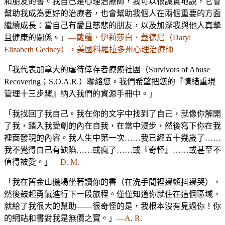
和朋友的書。我自己是心理治療師，我可以很誠實地說，它會
幫助我成為更好的治療者，也會幫助我個人在兩個重要的方面
繼續成長：當自己有愛且慈悲的朋友，以及加深我與他人真摯
且健康的關係。」
—戴蘿．伊莉莎白．蓋德尼（Daryl
Elizabeth Gedney），美國科羅拉多州心理治療師
「我代表加拿大的虐待倖存者療癒社團（Survivors of Abuse
Recovering；S.O.A.R.）聯絡您。我們希望把您的『情緒重現
管理十三步驟』納入我們的資源手冊中。」
「我找回了我自己。我在你的文字中找到了自己，就像你解開
了我，踏入我受創的內在自我，在當中漫步，然後寫下你在我
裡面發現的內容。我人生中第一次……我已經五十幾歲了……
我不覺得自己有缺陷……或瘋了……或『奇怪』……或甚至不
值得被愛。」
—D. M.
「我在舊金山機場坐著讀你的書（在洗手間裡邊顫抖邊哭），
然後鼓起勇氣進行下一段旅程。僅僅知道你就住在這個區域，
就給了我很大的幫助——很奇怪的是，我根本沒有見過你！你
的網站和書對我是無價之寶。」
—A. R.