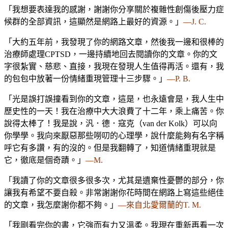
「我想要表達我的感謝，謝謝你分享關於複雜性創傷後壓力症
候群的全部資訊，這顯然是網路上最好的資源。」
—J. C.
「大約五年前，我發現了你的網路文章，然後我一邊和很棒的
治療師處理CPTSD，一邊持續地回去閱讀你的文章。你的文
字很紮實、慈悲、直接，我現在發現人生值得再活。還有，我
的包包中放著一份情緒重現管理十三步驟。」
—P. B.
「光是誤打誤撞看到你的文章，這是，也永遠會是，我人生中
歷史性的一天！我在治療中大大浪費了十二年，乘上痛苦。你
說得太棒了！我是說，汎．德．寇克（van der Kolk）可以向
你學學。我向來厭惡那些嘮叨的心理學，說什麼能夠有名字稱
呼它有多讚，有的沒的。但是我翻轉了，知道情緒重現就是
它，徹底是個奇蹟。」
—M.
「我讀了你的文章很多很多次，尤其是遺棄性憂鬱的部分，你
讓我有希望不要自殺。非常謝謝你花時間在網路上寫這些絕佳
的文章，我怎麼謝你都不夠。」
—來自北愛爾蘭的T. M.
「我剛看完你的書，它強而有力又溫柔。我現在重新再看一次