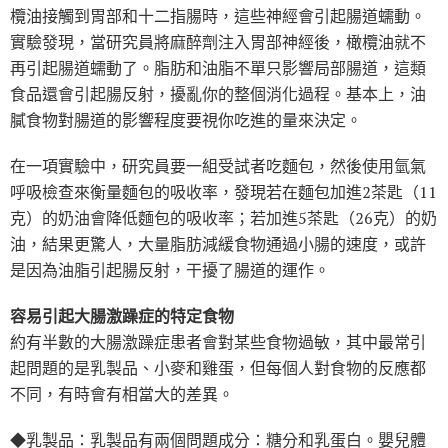
欖油接觸到胃部和十二指腸時，這些神經會引起腸道蠕動。
實驗發現，當研究員將麻醉劑注入胃部神經後，橄欖油就不
再引起腸道蠕動了。脂肪和油脂不單只影響局部腸道，這類
食品還會引起腸反射，擾亂你的整個消化過程。基本上，油
膩食物對腸道的影響程度要視你吃進的量來決定。
在一項實驗中，研究員要一組受試者吃麵包，然後使用氫氣
呼吸檢查來衡量麵包的吸收率，發現若在麵包加進2茶匙（11
克）的奶油會降低麵包的吸收率；若加進5茶匙（26克）的奶
油，結果更驚人，大量脂肪減緩食物通過小腸的速度，或許
是因為油脂引起腸反射，干擾了腸道的運作。
容易引起大腸激躁症的特定食物
約有半數的大腸激躁症患者會對某些食物過敏，其中最常引
起問題的是乳製品、小麥和雞蛋，但每個人對食物的反應都
不同，有時會有相當大的差異。
◆乳製品：乳製品有兩個問題成分：糖分和乳蛋白。嬰兒體