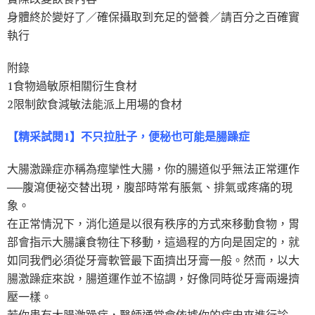
身體終於變好了／確保攝取到充足的營養／請百分之百確實
執行
附錄
1食物過敏原相關衍生食材
2限制飲食減敏法能派上用場的食材
【精采試閱1】不只拉肚子，便秘也可能是腸躁症
大腸激躁症亦稱為痙攣性大腸，你的腸道似乎無法正常運作
──腹瀉便祕交替出現，腹部時常有脹氣、排氣或疼痛的現
象。
在正常情況下，消化道是以很有秩序的方式來移動食物，胃
部會指示大腸讓食物往下移動，這過程的方向是固定的，就
如同我們必須從牙膏軟管最下面擠出牙膏一般。然而，以大
腸激躁症來說，腸道運作並不協調，好像同時從牙膏兩邊擠
壓一樣。
若你患有大腸激躁症，醫師通常會依據你的病史來進行診