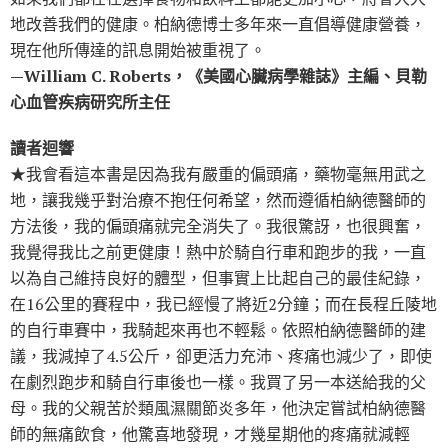
地改善我們的健康。柏納德博士多年來一直倡導健康營養，
現在他所傳達的訊息開始被重視了。
—William C. Roberts，《美國心臟病學雜誌》主編、貝勒
心血管疾病研究所主任
讀者迴響
★我會看這本書是因為我有嚴重的偏頭痛，藥物毫無用武之
地，讓我幾乎對治療不抱任何希望，然而遵循柏納德醫師的
方法後，我的偏頭痛就完全消失了。我很驚訝，也很興奮，
我覺得我比之前更健康！熱中於騎自行車和跑步的我，一直
以為自己維持良好的體型，但事實上比起自己的最佳紀錄，
在16公里的賽程中，我已經慢了將近2分鐘；而在長程丘陵地
的自行車賽中，我騎起來再也不輕鬆。依照柏納德醫師的建
議，我減掉了4.5公斤，卻更活力充沛、疼痛也減少了，即使
在劇烈跑步和騎自行車後也一樣。我買了另一本送給我的父
母。我的父親苦於類風濕關節炎多年，他決定嘗試柏納德醫
師的無痛飲食，他驚喜地發現，才幾星期他的疼痛就減輕