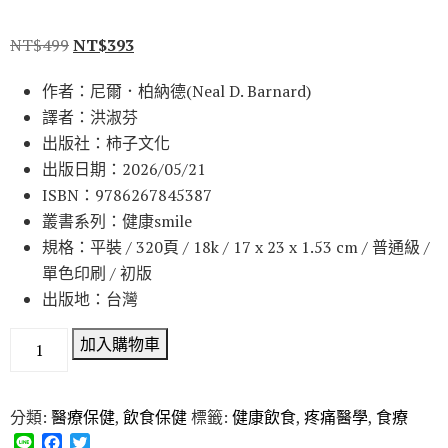
NT$
499
NT$
393
作者：尼爾．柏納德(Neal D. Barnard)
譯者：洪淑芬
出版社：柿子文化
出版日期：2026/05/21
ISBN：9786267845387
叢書系列：健康smile
規格：平裝 / 320頁 / 18k / 17 x 23 x 1.53 cm / 普通級 /
單色印刷 / 初版
出版地：台灣
加入購物車
分類:
醫療保健
,
飲食保健
標籤:
健康飲食
,
疼痛醫學
,
食療
L
F
T