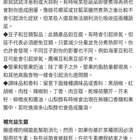
那就試試洋蔥粉或大蒜粉。有時候某些蔬菜即使煮得再熟也
會對你造成困擾，像綠花椰菜或甘藍菜雖然煮熟之後比較不
會引起消化症狀，但某些人還是無法順利消化吸收這兩種蔬
菜。
◆豆子和豆類製品：此類產品如豆腐，有時會引起排氣，但
這不代表必須避免豆類，只要減少分量並充分煮熟即可。你
也許會發現，不同豆子對你的影響也不同，例如海軍豆和花
豆可能會引起排氣，鷹嘴豆和黑豆卻不會。
◆堅果和堅果奶油：除了栗子之外，堅果的脂肪量都很高，
和其他高脂食物一樣會引起消化道問題。
◆調味品和香料：留意下面幾種調味品或香料：黑胡椒、紅
胡椒、肉桂、辣椒粉、丁香、肉豆蔻、乾燥荷蘭芹、芥末
籽、柳橙皮和醬油，山梨醇有時候會出現在無糖口香糖和果
醬中，若吃進過多山梨醇也會造成腹瀉。
補充益生菌
腸道裡的細菌能幫助消化，然而，如果你基於某種原因必須
服用抗生素，有些益菌會被殺死，在抗生素療程結束之後，