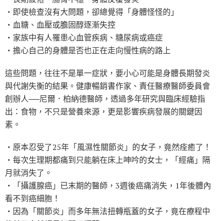
‧即使檢查沒有大問題，卻總覺得「身體怪怪的」
‧血糖、血壓或膽固醇逐漸失控
‧家族中有人罹患心血管疾病、糖尿病或癌症
‧擔心自己的身體是否也正在走向慢性病的路上
這些問題，往往不是單一症狀，要小心可能是身體長期發炎
與代謝失衡的結果。健康暢銷書作家、責任醫療醫師委員會
創辦人──尼爾．柏納德醫師，透過多年研究與臨床經驗指
出：食物，不只是營養來源，更是影響疾病發展的關鍵因
素。
‧原本忍受了25年「風濕性關節炎」的女子，竟然痊癒了！
‧每次生理期都痛到只能躺在床上呻吟的女士，「經痛」隔
月就消失了。
‧「攝護腺癌」已末期的醫師，3週後癌痛消失，1年後體內
看不到癌細胞！
‧因為「關節炎」而多年無法扭轉瓶蓋的女子，竟在療程中