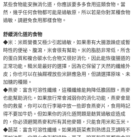
某些食物能安撫消化道，你應該要多多食用這類食物。當
然，幾乎任何食物都可能是過敏原，所以若是你對某種食物
過敏，請避免食用那樣食物。
舒緩消化道的食物
◆米：米既營養又極少引起過敏，如果患有大腸激躁症或暫
時性的便祕、腹瀉，米會很有幫助。米的脂肪非常低，所含
的蛋白質和複合碳水化合物又很好消化，因此能恢復腸道的
正常功能。糙米是最好的選擇，因為它保留了天然的纖維外
皮；你也可以在抽屜裡放些米餅應急用，但請選擇原味、未
加糖的種類。
◆燕麥：富含可溶性纖維，這種纖維能夠降低膽固醇。燕麥
也能幫助消化。如果旅行常會減弱你的消化功能，燕麥會是
你的救星，你可以在行李箱中放一些即食燕麥片，食用時記
得不要加牛奶。但如果你的消化道問題是麩質過敏症造成
的，你必須避開燕麥和所有其他麥類，只能食用米和玉米。
◆蔬菜：富含可溶性纖維。如果將蔬菜煮到熟透且烹調時不