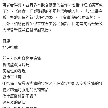
可以看得到，並有多本飲食健康的著作，包括《糖尿病有救
了》、《癮食．權威醫師的不肥胖營養處方》、《史上最有
感！扭轉疾病的新4大好食物》、《病痛消失食療聖經》。
此外，柏納德醫師也常在全美各地演講，目前是喬治華盛頓
大學醫學院兼任醫學副教授。
目錄
好評推薦
前言〉吃對食物甩病痛
食物能改善病痛
突破性的發現
對症下「藥」
⑴選擇不會導致疼痛的食物／⑵在飲食中加入安撫疼痛的食
物／⑶適時服用營養補充品
為什麼醫師都不說？
選有效的療法