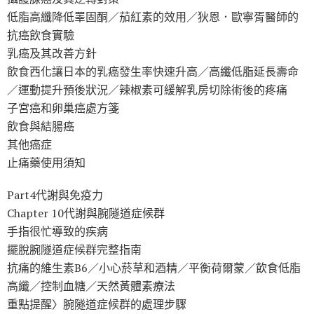
低脂高纖降低睪固酮／茄紅素的效用／狄恩．歐寧胥醫師的
抗癌飲食實驗
乳癌及其改善方針
飲食西化讓日本的乳癌發生率快速升高／高纖低脂延長壽命
／運動提升預後狀況／辣椒素可緩解乳房切除術後的疼痛
子宮癌和卵巢癌處方箋
飲食與結腸癌
其他癌症
止痛藥使用須知
Part4代謝與免疫力
Chapter 10代謝與腕隧道症候群
手指很忙導致的疾病
擺脫腕隧道症候群完整指南
抗痛的維生素B6／小心菸草和酒精／平衡荷爾蒙／飲食低脂
高纖／控制血糖／天然黃體素療法
重點提醒〉腕隧道症候群的處理步驟