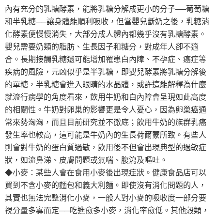
內有充分的乳糖酵素，能將乳糖分解成更小的分子──葡萄糖
和半乳糖──讓身體能順利吸收，但當嬰兒斷奶之後，乳糖消
化酵素便慢慢消失，大部分成人體內都幾乎沒有乳糖酵素。
嬰兒需要奶類的脂肪、生長因子和糖分，對成年人卻不適
合。長期接觸乳糖還可能增加罹患白內障、不孕症、癌症等
疾病的風險，元凶似乎是半乳糖，即嬰兒酵素將乳糖分解後
的單糖，半乳糖會進入眼睛的水晶體，或許這能解釋為什麼
就流行病學的角度看來，飲用牛奶和白內障會呈現如此高度
的相關性。牛奶對卵巢的影響更是令人憂心，因為卵巢癌通
常來勢洶洶，而且目前研究並不徹底；飲用牛奶的族群乳癌
發生率也較高，這可能是牛奶內的生長荷爾蒙所致。有些人
則會對牛奶的蛋白質過敏，飲用後不但會出現典型的過敏症
狀，如流鼻涕、皮膚問題或氣喘、腹瀉及嘔吐。
◆小麥：某些人會在食用小麥後出現症狀。健康食品店可以
買到不含小麥的麵包和義大利麵。即使沒有消化問題的人，
其實也無法完整消化小麥，一般人對小麥的吸收度一部分要
視分量多寡而定──吃進愈多小麥，消化率愈低。其他穀類，