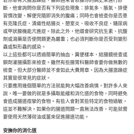
斷，他會詢問你是否有下列這些現象：排氣多、脹氣、排便
習慣改變、解便完隨即消失的腹痛；同時也會檢查你是否患
有克隆氏症、潰瘍性結腸炎、憩室炎、吸收不良症、糖尿病
或甲狀腺機能亢進症。除此之外，他還會研究抗生素、抗酸
劑或瀉藥是否使問題更為嚴重；也必須判斷你是否受到變形
蟲或梨形蟲的感染。
以上這些都可以透過簡單的抽血、糞便樣本、結腸鏡檢查或
鋇劑灌腸攝影來檢查。雖然有些腸胃科醫師會要你做無數的
檢查，但大部分醫師並不會如此大費周章，因為大腸激躁症
其實是很常見的症狀。
只要應用幾個簡單的方法就能夠大幅改善病情，對許多人來
說，唯一要做的就是多攝取能緩和消化道的食物，同時避免
會造成腸道痙攣的食物。有些人會對某些特定的食物過敏，
這並不難解決。如果你的腸道問題一直無法改善，可能就需
要使用天然薄荷油或薑來促進腸道功能。
安撫你的消化道