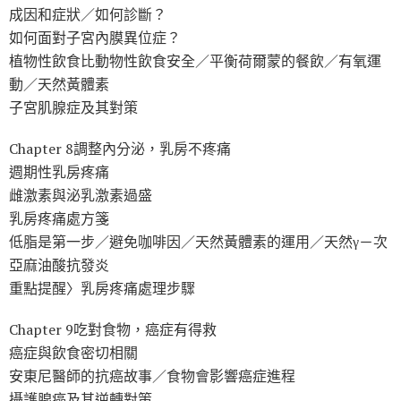
成因和症狀／如何診斷？
如何面對子宮內膜異位症？
植物性飲食比動物性飲食安全／平衡荷爾蒙的餐飲／有氧運
動／天然黃體素
子宮肌腺症及其對策
Chapter 8調整內分泌，乳房不疼痛
週期性乳房疼痛
雌激素與泌乳激素過盛
乳房疼痛處方箋
低脂是第一步／避免咖啡因／天然黃體素的運用／天然γ－次
亞麻油酸抗發炎
重點提醒〉乳房疼痛處理步驟
Chapter 9吃對食物，癌症有得救
癌症與飲食密切相關
安東尼醫師的抗癌故事／食物會影響癌症進程
攝護腺癌及其逆轉對策