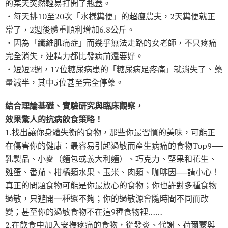
的某天突然輕易打開了瓶蓋。
‧每天排10至20次「水樣糞便」的超瘦農夫，2天糞便就正
常了，2週後體重順利增加6.8公斤。
‧因為「纖維肌痛症」而幾乎無法走路的女老師，不只疼痛
完全消失，連精力都比發病前還要好。
‧短短2週，17位糖尿病患的「糖尿病足疼痛」就消失了、藥
量減半，其中5位甚至完全停藥。
結合理論基礎、實驗研究與臨床觀察，
效果驚人的抗病飲食策略！
1.找出讓你身體失衡的食物，那些你最習慣的美味，可能正
在傷害你的健康：最容易引起過敏而產生病痛的食物Top9──
乳製品、小麥（麵包或義大利麵）、巧克力、堅果和花生、
雞蛋、番茄、柑橘類水果、玉米、肉類、咖啡因──請小心！
真正的問題食物可能是你最放心的食物；你也許對多種食物
過敏，只避開一種還不夠；你的過敏源會隨時間不同而改
變；甚至你的過敏食物不在這9種食物裡……
2.在飲食中加入安撫疼痛的食物，從發炎、代謝、荷爾蒙與