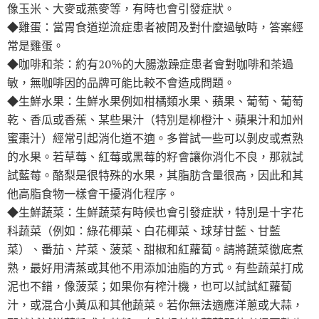
像玉米、大麥或燕麥等，有時也會引發症狀。
◆雞蛋：當胃食道逆流症患者被問及對什麼過敏時，答案經
常是雞蛋。
◆咖啡和茶：約有20％的大腸激躁症患者會對咖啡和茶過
敏，無咖啡因的品牌可能比較不會造成問題。
◆生鮮水果：生鮮水果例如柑橘類水果、蘋果、葡萄、葡萄
乾、香瓜或香蕉、某些果汁（特別是柳橙汁、蘋果汁和加州
蜜棗汁）經常引起消化道不適。多嘗試一些可以剝皮或煮熟
的水果。若草莓、紅莓或黑莓的籽會讓你消化不良，那就試
試藍莓。酪梨是很特殊的水果，其脂肪含量很高，因此和其
他高脂食物一樣會干擾消化程序。
◆生鮮蔬菜：生鮮蔬菜有時候也會引發症狀，特別是十字花
科蔬菜（例如：綠花椰菜、白花椰菜、球芽甘藍、甘藍
菜）、番茄、芹菜、菠菜、甜椒和紅蘿蔔。請將蔬菜徹底煮
熟，最好用清蒸或其他不用添加油脂的方式。有些蔬菜打成
泥也不錯，像菠菜；如果你有榨汁機，也可以試試紅蘿蔔
汁，或混合小黃瓜和其他蔬菜。若你無法適應洋蔥或大蒜，