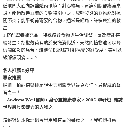
循環四大面向調整體內環境：對心絞痛、背痛和腿部疼痛來
說，能夠改善血流的食物特別重要；減輕發炎的食物能對抗
關節炎；能平衡荷爾蒙的食物，通常是經痛、許多癌症的救
星……
3.搭配營養補充品、特殊療效食物與生活調整，讓改變能持
續發生：胡椒薄荷有助於安撫消化道、天然的植物油可以降
低關節炎的痛苦、維他命B6能提升對痛覺的忍受度、鎂可以
緩解偏頭痛……。
名人推薦&好評
專家推薦
尼爾．柏納德醫師是現今美國醫學界最負責任、最權威的聲
音之一！
—Andrew Weil醫師，身心靈健康專家，2005《時代》雜誌
世界最具影響力的人物之一
這絕對是本你讀過最實用和有益的書籍之一。我強烈推薦