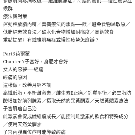
多處肌肉疼痛敏感──纖維肌痛症／持續的疲倦──慢性疲勞症
候群
療法與對策
運動釋放腦內啡／營養療法的焦點──鎂／避免食物過敏原／
低脂純素飲食法／碳水化合物增加耐痛度／高鈉飲食
重點提醒〉有纖維肌痛症或慢性疲勞怎麼辦？
Part3荷爾蒙
Chapter 7子宮好，身體才會好
女人的惡夢──經痛
經痛的原因
這樣做，改善月經不調
高纖低脂，平衡雌激素／維生素E止痛／鈣質平衡／必需脂肪
酸增加好前列腺素／攝取天然的異黃酮素／天然黃體素療法
子宮肌瘤自己治
雌激素會促成纖維瘤成長／能控制雌激素的飲食和特殊成分
／使用天然黃體素
子宮內膜異位症可能導致經痛