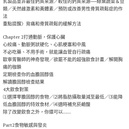
乳製品並非最佳鈣質來源／較佳的鈣質來源──綠葉蔬菜＆豆
類／天然雌激素和黃體素／預防或改善男性骨質疏鬆症的作
法
重點提醒〉背痛和骨質疏鬆的緩解方法
Chapter 2打通動脈，保護心臟
心絞痛、動脈粥狀硬化、心肌梗塞和中風
不必吃藥、不用手術，就能讓血管自行疏痛
歐寧胥醫師的神奇發現／欲罷不能的超強飲食計畫／解開胸
痛的枷鎖
定期檢查你的血膽固醇值
解讀膽固醇檢查結果
4大飲食對策
⑴選擇零膽固醇的食物／⑵將脂肪攝取量減至最低／⑶能降
低血膽固醇的特效食材／⑷適時補充菸鹼酸
除了改變飲食之外，你還可以……
Part2食物敏感與發炎