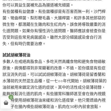
你可以買益生菌補充品為腸道補充細菌。
有些菌種有益健康，有些菌種卻是有百害而無一利。沙門桿
菌、彎曲桿菌、梨形鞭毛蟲、大腸桿菌，和許多其他邪惡的
微生物，都潛藏在生雞肉和生紅肉內，誤食將導致嚴重的消
化道問題。如果你有慢性消化道問題，醫師應該會檢查你是
否受到這些常見病菌感染。雖然大部分細菌感染會自行消
失，但有時仍需要治療。
試試胡椒薄荷油
多數人在戒絕高脂食品、多吃天然高纖食物和避免食物過敏
原後，病情都得到非常顯著的改善。不過，若你還是有些症
狀沒消失的話，可以試試胡椒薄荷油。胡椒薄荷是留香蘭和
水薄荷的天然混生品種，從一七○○年代開始，胡椒薄荷葉的
油就被用來鎮定消化道的症狀，其中的活性成分是薄荷醇，
能夠放鬆消化道的肌肉。有些腸胃科醫師甚至會在做內視鏡
0
檢查時使用胡椒薄荷油來緩和消化道痙攣，他只需透過內視
鏡管子在腸內噴些胡椒薄荷油，肌肉在30秒內就會放鬆。