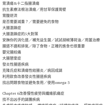
胃潰瘍&十二指腸潰瘍
抗生素療法根治潰痬／用甘草保護胃壁
胃酸逆流
是否需要減重？／需要避免的食物
大腸激躁症
大腸激躁症的5大對策
安撫你的消化道／補充益生菌／試試胡椒薄荷油／用薑治療
腸道不適和排氣／除了食物，正確的進食也很重要
嬰兒腸絞痛
大腸憩室症
發炎性腸道疾病
克隆氏症和潰瘍性結腸炎／病因成謎
利用飲食改善發炎性腸道疾病
找出問題食物並避免食用／使用omega-3
Chapter 6改善慢性疲勞與纖維肌痛症
找不出凶手的謎團疾病