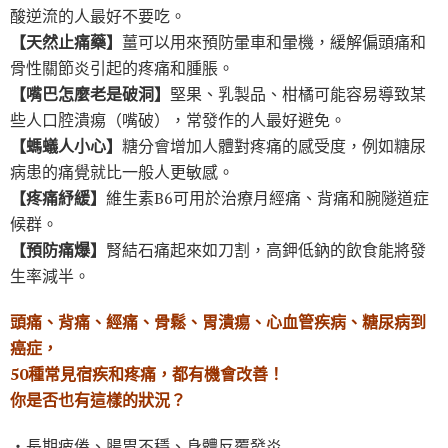
酸逆流的人最好不要吃。
【天然止痛藥】
薑可以用來預防暈車和暈機，緩解偏頭痛和
骨性關節炎引起的疼痛和腫脹。
【嘴巴怎麼老是破洞】
堅果、乳製品、柑橘可能容易導致某
些人口腔潰痬（嘴破），常發作的人最好避免。
【螞蟻人小心】
糖分會增加人體對疼痛的感受度，例如糖尿
病患的痛覺就比一般人更敏感。
【疼痛紓緩】
維生素B6可用於治療月經痛、背痛和腕隧道症
候群。
【預防痛爆】
腎結石痛起來如刀割，高鉀低鈉的飲食能將發
生率減半。
頭痛、背痛、經痛、骨鬆、胃潰痬、心血管疾病、糖尿病到
癌症，
50種常見宿疾和疼痛，都有機會改善！
你是否也有這樣的狀況？
‧長期疲倦、腸胃不穩、身體反覆發炎