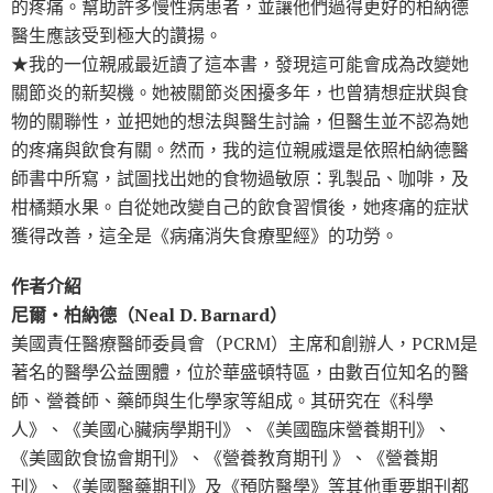
的疼痛。幫助許多慢性病患者，並讓他們過得更好的柏納德
醫生應該受到極大的讚揚。
★我的一位親戚最近讀了這本書，發現這可能會成為改變她
關節炎的新契機。她被關節炎困擾多年，也曾猜想症狀與食
物的關聯性，並把她的想法與醫生討論，但醫生並不認為她
的疼痛與飲食有關。然而，我的這位親戚還是依照柏納德醫
師書中所寫，試圖找出她的食物過敏原：乳製品、咖啡，及
柑橘類水果。自從她改變自己的飲食習慣後，她疼痛的症狀
獲得改善，這全是《病痛消失食療聖經》的功勞。
作者介紹
尼爾‧柏納德（Neal D. Barnard）
美國責任醫療醫師委員會（PCRM）主席和創辦人，PCRM是
著名的醫學公益團體，位於華盛頓特區，由數百位知名的醫
師、營養師、藥師與生化學家等組成。其研究在《科學
人》、《美國心臟病學期刊》、《美國臨床營養期刊》、
《美國飲食協會期刊》、《營養教育期刊 》、《營養期
刊》、《美國醫藥期刊》及《預防醫學》等其他重要期刊都