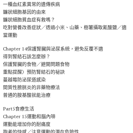
一種血紅素異常的遺傳疾病
鐮狀細胞基因的由來
鐮狀細胞貧血症有救嗎？
吃對營養改善症狀／透過小米、山藥、樹薯攝取氰酸鹽／適
當運動
Chapter 14保護腎臟與泌尿系統，避免反覆不適
得到腎結石該怎麼辦？
保護腎臟的食物／避開問題食物
重點提醒〉預防腎結石的祕訣
蔓越莓防泌尿道感染
間質性膀胱炎的非藥物療法
普通的胺基酸就能治療
Part5食療生活
Chapter 15運動和腦內啡
運動能增加你的耐痛度
跑者的快感／注意運動的潛在危險性