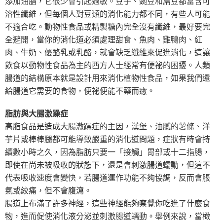
添加油脂，它很少會引起過敏。豆子、豌豆和扁豆都富含可
溶性纖維，但每個人對豆類的消化能力都不同，有些人可能
不適合吃。動物性食品或精製糖內完全沒有纖維，最好要完
全避開，當你的消化道必須處理甜食、魚肉、雞鴨肉、紅
肉、牛奶、優酪乳或乳酪，就會缺乏纖維來促進消化，這讓
飲食以動物性食品為主的西方人士經常有便祕的困擾。人類
腸道的結構原本就是設計用來消化植物性食品，如果我們還
給腸道它需要的食物，便祕便能不藥而癒。
脂肪與大腸激躁症
高脂食品是造成大腸激躁症的主因，漢堡、油膩的薯條、洋
芋片或棒棒腿都可能導致嚴重的消化道問題，症狀有時會持
續數小時之久，因為脂肪只要一「接觸」胃部或十二指腸，
即使在尚未被吸收的狀態下，還是會刺激腸道蠕動，但這不
代表吸收速度會變快，若腸道運作功能不夠協調，反而會脹
氣或絞痛，但不會腹瀉。
腸道上布滿了許多神經，這些神經能夠察覺你吃進了什麼食
物，進而促使消化液分泌並刺激腸道蠕動。舉例來說，當橄