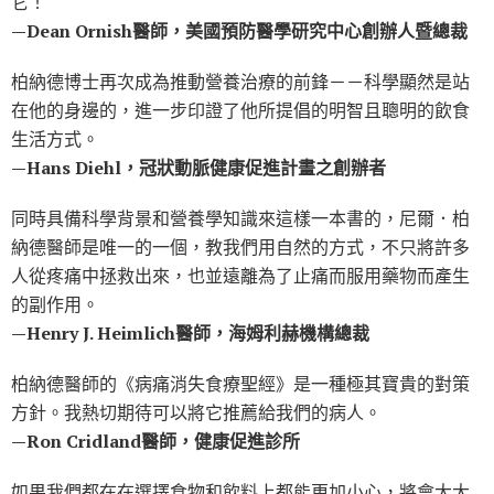
它！
—Dean Ornish醫師，美國預防醫學研究中心創辦人暨總裁
柏納德博士再次成為推動營養治療的前鋒－－科學顯然是站
在他的身邊的，進一步印證了他所提倡的明智且聰明的飲食
生活方式。
—Hans Diehl，冠狀動脈健康促進計畫之創辦者
同時具備科學背景和營養學知識來這樣一本書的，尼爾．柏
納德醫師是唯一的一個，教我們用自然的方式，不只將許多
人從疼痛中拯救出來，也並遠離為了止痛而服用藥物而產生
的副作用。
—Henry J. Heimlich醫師，海姆利赫機構總裁
柏納德醫師的《病痛消失食療聖經》是一種極其寶貴的對策
方針。我熱切期待可以將它推薦給我們的病人。
—Ron Cridland醫師，健康促進診所
如果我們都在在選擇食物和飲料上都能更加小心，將會大大