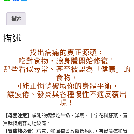
i
a
w
n
c
i
e
e
t
描述
b
t
o
e
o
r
描述
k
找出病痛的真正源頭，
吃對食物，讓身體開始修復！
那些看似尋常、甚至被認為「健康」的
食物，
可能正悄悄破壞你的身體平衡，
讓疲倦、發炎與各種慢性不適反覆出
現！
【母嬰注意】
哺乳的媽媽吃牛奶、洋蔥、十字花科蔬菜，寶
寶就特別容易腸絞痛。
【胃痛族必看】
巧克力和薄荷會放鬆括約肌，有胃潰痬和胃