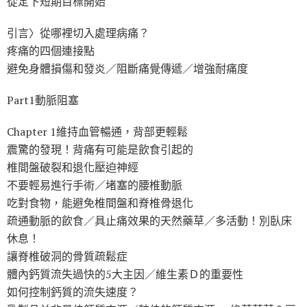
從定下短期目標開始
引言〉從哪裡切入處理病痛？
疼痛的四個連接點
避免身體損傷和發炎／阻斷痛覺傳遞／增強耐痛度
Part1動脈阻塞
Chapter 1維持血管暢通，背部更輕鬆
震驚的發現！背痛有可能是飲食引起的
椎間盤破裂和退化壓迫神經
不要輕易進行手術／堵塞的腰椎動脈
吃對食物，能避免椎間盤和脊椎骨退化
疏通動脈的飲食／具止痛效果的天然藥草／多活動！別臥床
休息！
讓脊椎破洞的骨質疏鬆症
體內鈣質流失過快的5大主因／維生素Ｄ的重要性
如何控制鈣質的流失速度？