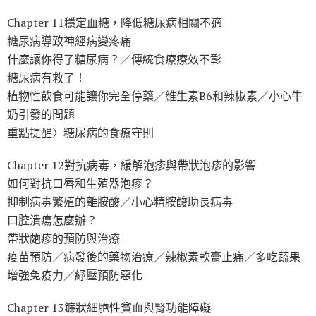
Chapter 11穩定血糖，降低糖尿病相關不適
糖尿病導致神經病變疼痛
什麼讓你得了糖尿病？／傳統食療療效不彰
糖尿病有救了！
植物性飲食可能讓你完全停藥／維生素B6和辣椒素／小心牛
奶引發的問題
重點提醒〉糖尿病的食療守則
Chapter 12對抗病毒，緩解泡疹與帶狀泡疹的影響
如何對抗口唇和生殖器泡疹？
抑制病毒繁殖的離胺酸／小心精胺酸助長病毒
口腔潰瘍怎麼辦？
帶狀皰疹的預防與治療
疫苗預防／病發後的藥物治療／辣椒素軟膏止痛／多吃蔬果
增強免疫力／紓壓預防惡化
Chapter 13鐮狀細胞性貧血與腎功能障礙