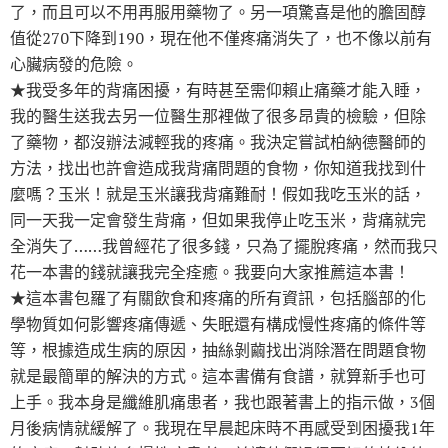
了，而且可以不用再服用藥物了。另一項驚喜是他的膽固醇
值從270下降到190，現在他不僅疼痛消失了，也不像以前有
心臟病發的危險。
★我受多年的背痛困擾，有時甚至需仰賴止痛藥才能入睡，
我的醫生送我去另一位醫生那裡做了很多昂貴的檢驗，但除
了藥物，都沒辦法減輕我的疼痛。我決定嘗試柏納德醫師的
方法，找出也許會造成我背痛問題的食物，你知道我找到什
麼嗎？玉米！就是玉米讓我背痛難耐！假如我吃玉米的話，
同一天我一定會發生背痛，但如果我停止吃玉米，背痛就完
全消失了……我曾經花了很多錢，只為了擺脫疼痛，然而我只
花一本書的錢就讓我完全痊癒。我要向大家推薦這本書！
★這本書包羅了有關飲食和疼痛的所有資訊，包括腦部的化
學物質如何影響疼痛傳遞、失眠還有構成慢性疼痛的條件等
等，根據造成生病的原因，抽絲剝繭找出消除潛在問題食物
就是最簡單的解決的方式。這本書備有食譜，就算新手也可
上手。我本身是纖維肌痛患者，我也跟著書上的指示做，3個
月後病情就緩解了。我現在早晨起床時不再感受到困擾我1年