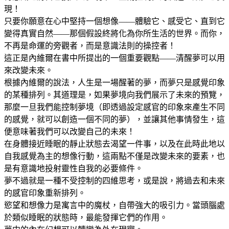
現！
只要你願意在心中堅持一個想像——體驗它、感受它、直到它
變得真實自然——那個假設終將化為你所生活的世界。而你，
不再是命運的旁觀者，而是意識法則的操控者！
這正是內維爾在書中所提出的一個重要觀點——清醒夢可以用
來改變未來。
根據內維爾的說法，人生是一場醒著的夢，而夢只是感覺印象
的某種排列。其道理是，如果夢境向我們展示了未來的預覽，
那麼一旦我們能控制夢境（即透過設定感官的印象來產生不同
的感覺，就可以創造一個不同的夢），並讓其他事情發生，這
便意味著我們可以改變自己的未來！
在身體接近睡眠的靜止狀態去渴望一件事，以及在此時此地以
自我感覺為主的想像行動，這兩點不僅是改變未來的要素，也
是有意識地投射靈性自我的必要條件。
夢不過就是一種不受控制的四維思考，或是說，將過去和未來
的感官印象重新排列。
慾望和想像力是寓言中的魔杖，自帶強大的吸引力。當頭腦處
於類似睡眠的狀態時，最能發揮它們的作用。