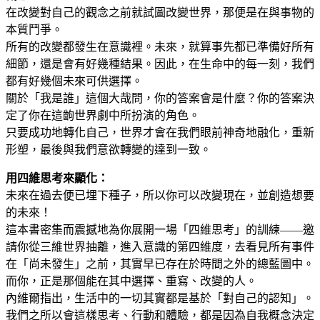
在改變對自己的觀念之前就試圖改變世界，那便是在與事物的
本質鬥爭。
所有的改變都發生在意識裡。未來，就算事先都已準備好所有
細節，還是會有好幾種結果。因此，在生命中的每一刻，我們
都有好幾個未來可供選擇。
關於「我是誰」這個大哉問，你的答案會是什麼？你的答案決
定了你在這齣世界劇中所扮演的角色。
只要成功地轉化自己，世界才會在我們眼前神奇地融化，重新
形塑，最後與我們意欲轉變的達到一致。
用四維思考來顯化：
未來在過去便已埋下種子，所以你可以改變現在，並創造想要
的未來！
這本書密集而震撼地為你展開一場「四維思考」的訓練——邀
請你從三維世界抽離，進入意識的第四維度，去看見所有事件
在「尚未發生」之前，其實早已存在於時間之外的總藍圖中。
而你，正是那個能在其中選擇、重寫、改變的人。
內維爾指出，生活中的一切其實都是基於「對自己的認知」。
我們之所以會這樣思考、行動和體驗，都是因為自我概念決定