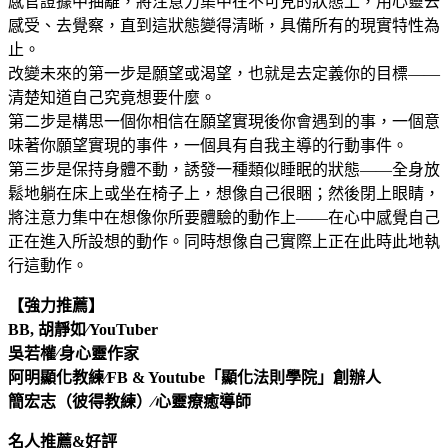
感官證據中抽離，將注意力集中在不可見的狀態上，用心靈去
感受、去覺察，直到這狀態變得清晰，具備所有的現實特性為
止。
改變未來的第一步是願望或渴望，也就是去定義你的目標——
清楚知道自己究竟想要什麼。
第二步是構思一個你相信在願望實現後你會遇到的事，一個意
味著你願望實現的事件，一個具有自我主導的行動事件。
第三步是保持身體不動，誘發一種類似睡眠的狀態——全身放
鬆地躺在床上或坐在椅子上，想像自己很睏；然後閉上眼睛，
將注意力集中在想像你所要體驗的動作上——在心中感覺自己
正在進入所設想的動作。同時想像自己實際上正在此時此地執
行這動作。
【強力推薦】
BB, 胡靜如∕YouTuber
吳若權∕身心靈作家
阿明顯化教練∕FB & Youtube「顯化法則學院」創辦人
簡宏志（彼得教練）∕心靈療癒導師
名人推薦&好評