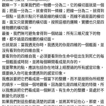
觀察一下，如果我們把一物體一分為二，它的橫切面就是一個
面；把面一分為二，就會得到一條線；把線一分為二，就得到
一個點。這表示點只不過是線的橫切面，而線不過是面的橫切
面，面又只是實體的橫切面，按照這樣的邏輯，實體也只是四
維物體的橫切面。
最後，我們無可避免會得到一個結論：所有三維尺度下的物
體，都不過是四維體的橫切面。
也就是說：當我遇見你時，我遇見的你是四維的一個截面，並
沒有看到你的四維自我。
要看到你的四維自我，必須要看到你生命中從出生到死亡的每
一個截面或時刻，並將每個瞬間看成是共存的。
我要聚焦的點，應該包括你在地球上經歷過的所有感官印象，
還要納入你可能會遭遇到的感官印象。
我應該要把它們看成是一個當下的整體，而不是按照你所經歷
的順序，一個接一個地觀看。因為變化是四維尺度的特徵，所
以我應該把它們看成是一個鮮活、有生命力的整體，是處於不
斷變化的狀態。
如果我們對這些都能清楚的認識，並將其牢記在心，那麼，這