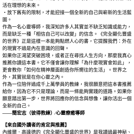
活在理想的未來。
‧放下舊有的限制，才能迎接一個全新的自己與嶄新的生活藍
圖。
作為一名心靈導師，我深知許多人其實並不缺乏知識或能力，
而是缺乏一種「相信自己可以改變」的信念。《完全顯化豐盛
的世界》正是這樣一本能夠點燃人心的書，它提醒我們：外在
的現實不過是內在意識的回聲。
如果你正渴望突破困境，或者正在尋找人生方向，那麼我真心
推薦你讀這本書。它不僅會讓你理解「為什麼現實會如此」，
更會教你「如何在精神層面創造你所嚮往的生活」。世界之
外，其實就是在你心靈之內。
作為一位陪伴過成千上萬學員的教練，我很願意把這本書推薦
給你，因為它不只是理論，而是一條能夠實踐的道路。如果你
願意踏出第一步，世界將回應你的信念與想像，讓你活出一個
全新的自己。
——簡宏志（彼得教練）∕心靈療癒導師
【來自國外讀者的肯定與推薦】
內維爾．高達德的《完全顯化豐盛的世界》是我讀過最神秘、