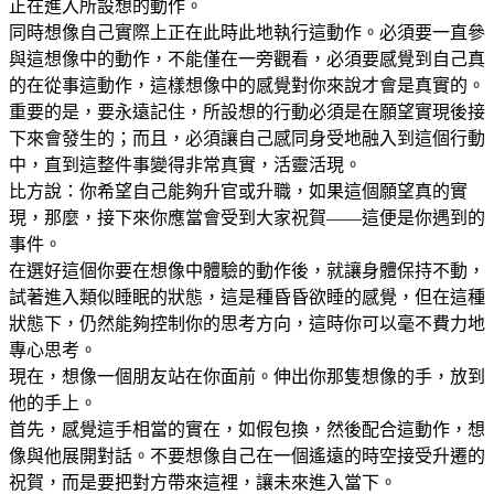
正在進入所設想的動作。
同時想像自己實際上正在此時此地執行這動作。必須要一直參
與這想像中的動作，不能僅在一旁觀看，必須要感覺到自己真
的在從事這動作，這樣想像中的感覺對你來說才會是真實的。
重要的是，要永遠記住，所設想的行動必須是在願望實現後接
下來會發生的；而且，必須讓自己感同身受地融入到這個行動
中，直到這整件事變得非常真實，活靈活現。
比方說：你希望自己能夠升官或升職，如果這個願望真的實
現，那麼，接下來你應當會受到大家祝賀——這便是你遇到的
事件。
在選好這個你要在想像中體驗的動作後，就讓身體保持不動，
試著進入類似睡眠的狀態，這是種昏昏欲睡的感覺，但在這種
狀態下，仍然能夠控制你的思考方向，這時你可以毫不費力地
專心思考。
現在，想像一個朋友站在你面前。伸出你那隻想像的手，放到
他的手上。
首先，感覺這手相當的實在，如假包換，然後配合這動作，想
像與他展開對話。不要想像自己在一個遙遠的時空接受升遷的
祝賀，而是要把對方帶來這裡，讓未來進入當下。