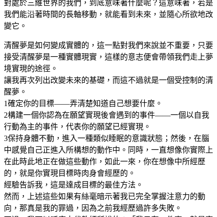
對處於三維世界的我們，到底意味著什麼呢？這意味著，若是
我們能沿著時間的長軸移動，就能看到未來，並隨心所欲地改
變它。
清醒夢是如何變成實體的，這一點對我們來說並不重要，只要
接受清醒夢是一種實體現實，這樣的意志便會帶領我們走上夢
境實現的途徑。
讓我再次列出改變未來的基礎，而這不過就是一個受控制的清
醒夢。
1確定你的目標——弄清楚知道自己想要什麼。
2構建一個你認為在願望實現後會遇到的事件——一個以自我
行動為主的事件，代表你的願望已經實現。
3保持身體不動，進入一種類似睡眠的意識狀態；然後，在腦
中感覺自己正進入所構想的動作中。同時，一直想像你實際上
在此時此地正在做這些動作，如此一來，你在想像中所經歷
的，就是你實現目標時肉身會經歷的。
經驗告訴我，這是達成目標的最佳方法。
然而，上述這些如果有絲毫暗示著我已完全掌握注意力的動
向，那真是我的罪過，因為之前我經歷過許多失敗。