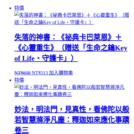
特價
失落的神書：《祕典卡巴萊恩》＋
《心靈重生》（贈送「生命之鑰Key
of Life‧守護卡」）
原
目
NT$
650
NT$
513
加入購物車
始
前
特價
價
價
格：
格：
NT$650。
NT$513。
妙法，明法門，見真性，看佛陀以般
若智慧滌淨凡塵：釋迦如來應化事蹟
卷三