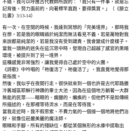
不過，我可以呼應古代教師所說的：「我只有一件事，就是忘
記背後，努力面前的，向著標竿直跑，要得獎賞。」（《腓立
比書》3:13-14）
有一次，在空閒的時候，我達到冥想的「完美境界」，那時我
在想，若是我的眼睛過於純潔而無法看見不義，若是萬物對我
來說都是純潔的，若是我沒有受到譴責，我會變成什麼樣子。
當我一頭熱的迷失在這沉思中時，發現自己超越了感官的黑暗
環境，被提升到了另一境界。
這種感覺非常強烈，讓我覺得自己處於空中的火團。
《詩歌》中吟唱的「祂復活了，祂復活了」，我直覺地覺得那
是指我。
然後，我似乎在夜間行走。很快就來到一個也許是古代耶路撒
冷舊城區耶穌行神蹟的畢士大池，因為在這個地方躺著一大群
無能的民眾——瞎眼的、瘸腿的、癱瘓的，但他們不是如傳統
所描述的，在那裡等待流水，而是在等待我。
當我走近時，我不假思索、不費力氣的一個接一個地將他們治
好，就像位莊嚴美麗的魔法師。
眼睛和手腳，所有的殘缺位，都從某個無形的水庫中提取出