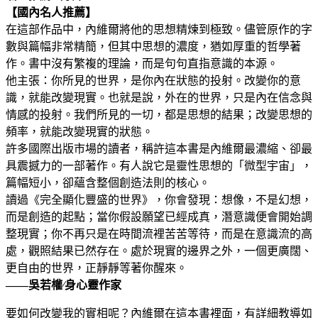
【國內名人推薦】
在這部作品中，內維爾將他的思想精煉到極致。儘管原作的字
數與篇幅非常精簡，但其中思想的濃度，猶如厚重的哲學著
作。書中沒有繁複的理論，而是句句直指意識的本源。
他主張：你所見的世界，是你內在狀態的投射。改變你的意
識，就能改變現實。也就是說，外在的世界，只是內在信念與
情感的投射。我們所見的一切，都是思想的結果；改變思想的
頻率，就能改變現實的狀態。
許多國際出版市場的讀者，稱許這本書是內維爾最濃縮、卻最
具震撼力的一部著作。有人說它是靈性思想的「微型宇宙」，
篇幅短小，卻蘊含整個創造法則的核心。
讀過《完全顯化豐盛的世界》，你會發現：想像，不是幻想，
而是創造的起點；當你假設願望已經成真，潛意識便會開始調
整現實；你不再只是在時間流裡苦苦等待，而是在意識流的高
處，觀照結果已然存在。處於現實的邊界之外，一個更廣闊、
更自由的世界，正靜靜等著你醒來。
——吳若權∕身心靈作家
要如何改變我的實相呢？內維爾在這本書裡面，有詳細教導如