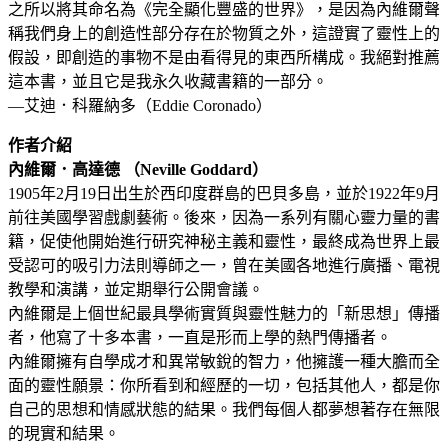
之所以將其命名為《完全顯化豐盛的世界》，是因為內維爾聲
稱我們身上的創造性部分存在於物質之外，這證實了靈性上的
假設，即創造的事物不是由看得見的東西所構成。我絕對推薦
這本書，並且它是我永久收藏書籍的一部分。
—艾迪．科羅納多（Eddie Coronado）
作者介紹
內維爾．高達德 （Neville Goddard）
1905年2月19日出生於西印度群島的巴貝多島，並於1922年9月
前往美國學習戲劇藝術。後來，因為一系列有關心靈力量的書
籍，促使他開始進行研究神秘主義和靈性，最終成為世界上最
受認可的吸引力法則導師之一，曾在美國各地進行廣播、電視
教學和演講，並定期舉行公開會議。
內維爾是上個世紀最具學術實質與靈性魅力的「新思想」傳播
者，他寫了十多本書，一直是形而上學的熱門傳播者。
內維爾擁有自學成才和異常敏銳的智力，他擁護一種大膽而全
面的靈性願景：你所看到和經歷的一切，包括其他人，都是你
自己的思想和情感狀態的結果。我們每個人都夢想著存在無限
的現實和結果。