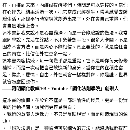
在、再推到未來，內維爾提醒我們，時間是可以穿梭的。當你
在心裡先把結果活過一次，把它當成已經發生，帶著感覺去體
驗生活，那條平行時空線就創造出來了，外在會自己重排，你
會自然地走上去。
這本書對我來說不是心靈雞湯，而是一套能驗證的做法。我常
跟同學說，先活在終點，不用急著想手段。很多人卡關，不是
因為不會方法，而是內心不夠相信。真正要練的，就是信任自
己的內在，比信任外在更多一點。
這本書內容精煉，每一句幾乎都是重點，它不是叫你每天修修
補補，而是一次就把自己放進新的身分。當你在內在穩住富
足、健康、愛情、自由，外在就會一樣樣對齊。你是誰，世界
就會怎麼回應你。
——阿明顯化教練∕FB、Youtube「顯化法則學院」創辦人
這本書的價值，在於它不僅是一部理論性的經典，更是一份實
用的行動指南，讓我們更容易明白：
‧我們的意識與想像力，不只是反映現實，而是創造現實的源
頭。
‧「假設法則」是一種隨時可以練習的方法，能幫助我們提前