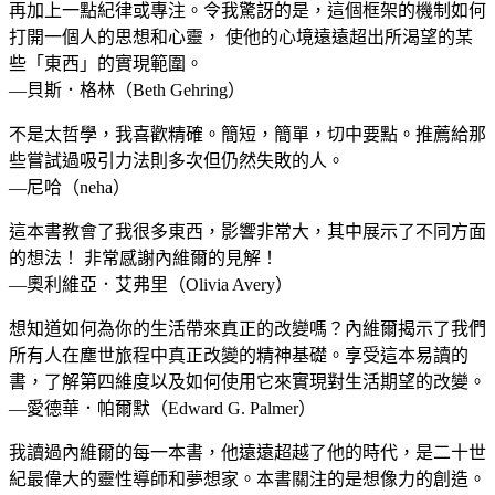
再加上一點紀律或專注。令我驚訝的是，這個框架的機制如何
打開一個人的思想和心靈， 使他的心境遠遠超出所渴望的某
些「東西」的實現範圍。
—貝斯．格林（Beth Gehring）
不是太哲學，我喜歡精確。簡短，簡單，切中要點。推薦給那
些嘗試過吸引力法則多次但仍然失敗的人。
—尼哈（neha）
這本書教會了我很多東西，影響非常大，其中展示了不同方面
的想法！ 非常感謝內維爾的見解！
—奧利維亞．艾弗里（Olivia Avery）
想知道如何為你的生活帶來真正的改變嗎？內維爾揭示了我們
所有人在塵世旅程中真正改變的精神基礎。享受這本易讀的
書，了解第四維度以及如何使用它來實現對生活期望的改變。
—愛德華．帕爾默（Edward G. Palmer）
我讀過內維爾的每一本書，他遠遠超越了他的時代，是二十世
紀最偉大的靈性導師和夢想家。本書關注的是想像力的創造。