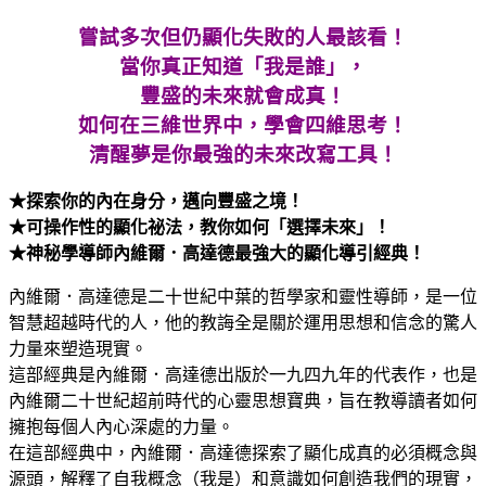
你
如
嘗試多次但仍顯化失敗的人最該看！
何
當你真正知道「我是誰」，
看
豐盛的未來就會成真！
待
如何在三維世界中，學會四維思考！
自
清醒夢是你最強的未來改寫工具！
己，
就
★探索你的內在身分，邁向豐盛之境！
會
★可操作性的顯化祕法，教你如何「選擇未來」！
具
★神秘學導師內維爾．高達德最強大的顯化導引經典！
體
實
內維爾．高達德是二十世紀中葉的哲學家和靈性導師，是一位
現
智慧超越時代的人，他的教誨全是關於運用思想和信念的驚人
你
力量來塑造現實。
的
這部經典是內維爾．高達德出版於一九四九年的代表作，也是
未
內維爾二十世紀超前時代的心靈思想寶典，旨在教導讀者如何
來！
擁抱每個人內心深處的力量。
(OUT
在這部經典中，內維爾．高達德探索了顯化成真的必須概念與
OF
THIS
源頭，解釋了自我概念（我是）和意識如何創造我們的現實，