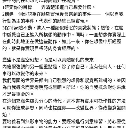
夢中的內在幻想可以轉變為外在現實。
1確定你的目標——弄清楚知道自己想要什麼。
2構建一個你認為在願望實現後會遇到的事件——一個以自我
行動為主的事件，代表你的願望已經實現。
3保持身體不動，進入一種類似睡眠的意識狀態；然後，在腦
中感覺自己正進入所構想的動作中。同時，一直想像你實際上
在此時此地正在做這些動作，如此一來，你在想像中所經歷
的，就是你實現目標時肉身會經歷的。
豐盛不是虛空幻想，而是可以具體顯化的未來！
內維爾強調的另一個重點是，除了你自己，沒有任何人、任何
事可以改變你的未來。
我們周圍的世界是都由自己強烈的想像和感覺所建構的，並因
為自我概念而變得明亮或黑暗。所以，你的自我概念對你來說
才是最重要的。
在這個充滿焦慮與分心的時代，這本書有實用可操作性的方法
可助你達成夢想，同時也提醒你——改變世界，從改變意識開
始！
要培養看到無形事物的能力，要經常進行刻意練習，將心靈從