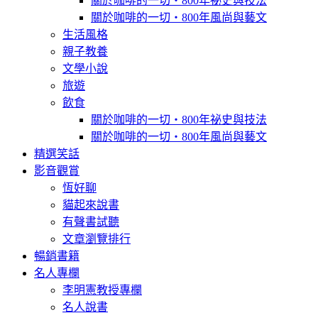
關於咖啡的一切‧800年祕史與技法
關於咖啡的一切‧800年風尚與藝文
生活風格
親子教養
文學小說
旅遊
飲食
關於咖啡的一切‧800年祕史與技法
關於咖啡的一切‧800年風尚與藝文
精選笑話
影音觀賞
恆好聊
貓起來說書
有聲書試聽
文章瀏覽排行
暢銷書籍
名人專欄
李明憲教授專欄
名人說書