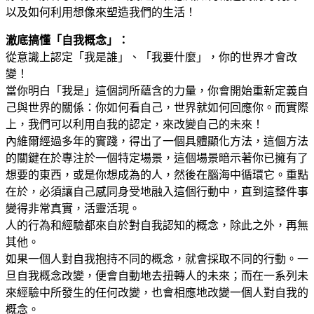
WORLD)
以及如何利用想像來塑造我們的生活！
數
澈底搞懂「自我概念」：
量
從意識上認定「我是誰」、「我要什麼」，你的世界才會改
變！
當你明白「我是」這個詞所蘊含的力量，你會開始重新定義自
己與世界的關係：你如何看自己，世界就如何回應你。而實際
上，我們可以利用自我的認定，來改變自己的未來！
內維爾經過多年的實踐，得出了一個具體顯化方法，這個方法
的關鍵在於專注於一個特定場景，這個場景暗示著你已擁有了
想要的東西，或是你想成為的人，然後在腦海中循環它。重點
在於，必須讓自己感同身受地融入這個行動中，直到這整件事
變得非常真實，活靈活現。
人的行為和經驗都來自於對自我認知的概念，除此之外，再無
其他。
如果一個人對自我抱持不同的概念，就會採取不同的行動。一
旦自我概念改變，便會自動地去扭轉人的未來；而在一系列未
來經驗中所發生的任何改變，也會相應地改變一個人對自我的
概念。