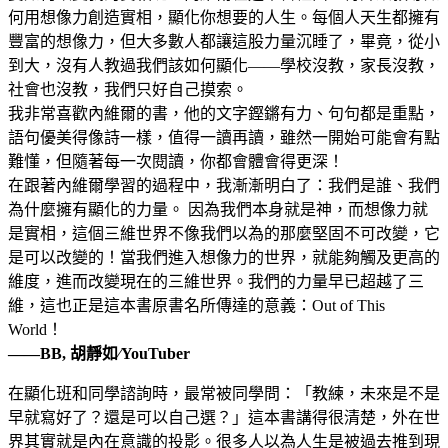
何用想像力創造實相，顯化你想要的人生。每個人天生都擁有
豐富的想像力，但大多數人都讓這股力量沉睡了，畢竟，從小
到大，沒有人教過我們該如何顯化——學校沒教，家長沒教，
社會也沒教，我們只好自己摸索。
我非常喜歡內維爾的書，他的文字鏗鏘有力、句句都是重點，
語句優美得像詩一樣，值得一讀再讀，雖然一開始可能會有點
難懂，但隨著每一次閱讀，你都會體會得更深！
在跟著內維爾學習的過程中，我漸漸明白了：我們是誰、我們
為什麼擁有顯化的力量。 因為我們本身就是神，而想像力就
是實相，這個三維世界不像我們以為的那麼堅固不可改變，它
是可以改變的！當我們進入想像力的世界，就能夠觸及更高的
維度，進而改變現在的三維世界。我們的力量早已超越了三
維，這也正是這本書原書名所傳達的意義：Out of This
World！
——BB, 胡靜如∕YouTuber
在顯化班和同學諮詢時，最常被同學問：「教練，未來是不是
早就寫好了？還是可以自己選？」這本書講得很清楚，外在世
界其實就是內在意識的投影。很多人以為人生是被過去推到現