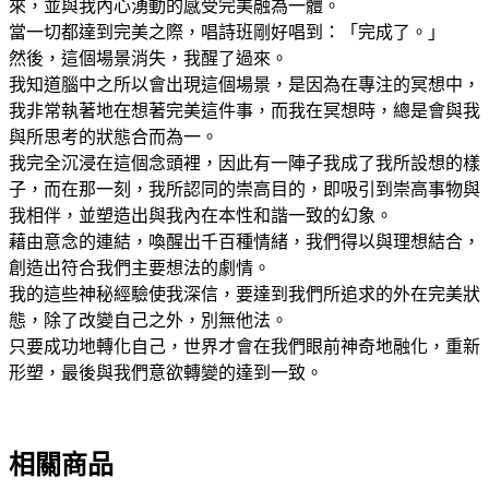
來，並與我內心湧動的感受完美融為一體。
當一切都達到完美之際，唱詩班剛好唱到：「完成了。」
然後，這個場景消失，我醒了過來。
我知道腦中之所以會出現這個場景，是因為在專注的冥想中，
我非常執著地在想著完美這件事，而我在冥想時，總是會與我
與所思考的狀態合而為一。
我完全沉浸在這個念頭裡，因此有一陣子我成了我所設想的樣
子，而在那一刻，我所認同的崇高目的，即吸引到崇高事物與
我相伴，並塑造出與我內在本性和諧一致的幻象。
藉由意念的連結，喚醒出千百種情緒，我們得以與理想結合，
創造出符合我們主要想法的劇情。
我的這些神秘經驗使我深信，要達到我們所追求的外在完美狀
態，除了改變自己之外，別無他法。
只要成功地轉化自己，世界才會在我們眼前神奇地融化，重新
形塑，最後與我們意欲轉變的達到一致。
相關商品