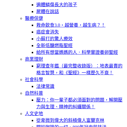
遍體鱗傷長大的孩子
屍體在說話
醫療保健
救命飲食3.0‧越營養，越生病？！
癌症會消失
小蘇打的驚人療效
全新低醣燃脂聖經
給所有想當媽媽的人．科學實證養卵聖經
商業理財
窮理查年鑑（最完整收錄版）：地表最賣的
格言智慧，和《聖經》一樣歷久不衰！
社會科學
法律常識
自然科普
壓力：你一輩子都必須面對的問題，解開壓
力與生理、精神的糾纏關係！
人文史地
從卑微到偉大的斜槓偉人富蘭克林