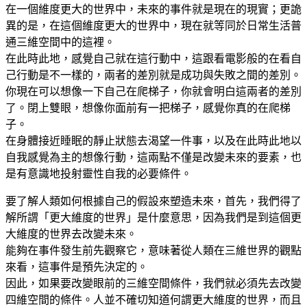
在一個維度更大的世界中，未來的事件就是現在的現實；更詭
異的是，在這個維度更大的世界中，現在就等同於日常生活普
通三維空間中的這裡。
在此時此地，感覺自己就在這行動中，這跟看電影般的在看自
己行動是不一樣的，兩者的差別就是成功與失敗之間的差別。
你現在可以想像一下自己在爬梯子，你就會明白這兩者的差別
了。閉上雙眼，想像你面前有一把梯子，感覺你真的在爬梯
子。
在身體接近睡眠的靜止狀態去渴望一件事，以及在此時此地以
自我感覺為主的想像行動，這兩點不僅是改變未來的要素，也
是有意識地投射靈性自我的必要條件。
要了解人類如何根據自己的假設來塑造未來，首先，我們得了
解所謂「更大維度的世界」是什麼意思，因為我們是到這個更
大維度的世界去改變未來。
能夠在事件發生前先觀察它，意味著從人類在三維世界的觀點
來看，這事件是預先決定的。
因此，如果要改變眼前的三維空間條件，我們就必須先去改變
四維空間的條件。人並不確切知道何謂更大維度的世界，而且