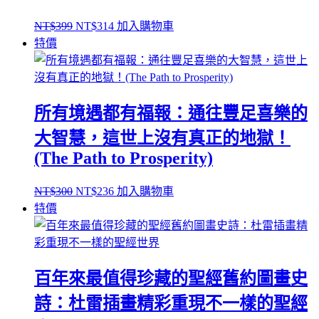
原
目
NT$
399
NT$
314
加入購物車
始
前
特價
價
價
格：
格：
NT$399。
NT$314。
所有境遇都有福報：通往豐足喜樂的
大智慧，這世上沒有真正的地獄！
(The Path to Prosperity)
原
目
NT$
300
NT$
236
加入購物車
始
前
特價
價
價
格：
格：
NT$300。
NT$236。
百年來最值得珍藏的聖經舊約圖畫史
詩：杜雷插畫精彩重現不一樣的聖經