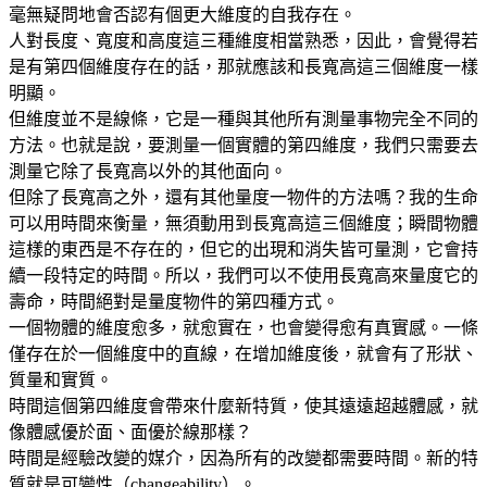
毫無疑問地會否認有個更大維度的自我存在。
人對長度、寬度和高度這三種維度相當熟悉，因此，會覺得若
是有第四個維度存在的話，那就應該和長寬高這三個維度一樣
明顯。
但維度並不是線條，它是一種與其他所有測量事物完全不同的
方法。也就是說，要測量一個實體的第四維度，我們只需要去
測量它除了長寬高以外的其他面向。
但除了長寬高之外，還有其他量度一物件的方法嗎？我的生命
可以用時間來衡量，無須動用到長寬高這三個維度；瞬間物體
這樣的東西是不存在的，但它的出現和消失皆可量測，它會持
續一段特定的時間。所以，我們可以不使用長寬高來量度它的
壽命，時間絕對是量度物件的第四種方式。
一個物體的維度愈多，就愈實在，也會變得愈有真實感。一條
僅存在於一個維度中的直線，在增加維度後，就會有了形狀、
質量和實質。
時間這個第四維度會帶來什麼新特質，使其遠遠超越體感，就
像體感優於面、面優於線那樣？
時間是經驗改變的媒介，因為所有的改變都需要時間。新的特
質就是可變性（changeability）。