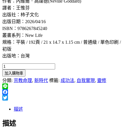
作者：內維爾．高達德(Neville Goddard)
價
價
譯者：王惟芬
格：
格：
出版社：柿子文化
NT$380。
NT$299。
出版日期：2026/04/16
ISBN：9786267845240
叢書系列：New Life
規格：平裝 / 192頁 / 21 x 14.7 x 1.15 cm / 普通級 / 單色印刷 /
初版
出版地：台灣
完
加入購物車
全
分類:
宗教命理
,
新時代
標籤:
成功法
,
自我實現
,
靈修
顯
化
Line
豐
Facebook
盛
Twitter
的
描述
世
界：
描述