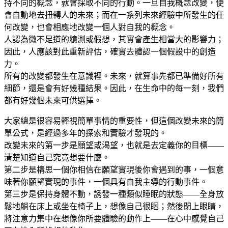
持不同的概念，就會採取不同的行動。一旦自我概念改變，便
會自動地去扭轉人的未來；而在一系列未來經驗中所發生的任
何改變，也會相應地改變一個人對自我的概念。
人認為微不足道的臆測或假想，其實會產生相當大的影響力；
因此，人應該對此重新評估，確實去體認一個假設中的創造
力。
所有的改變都發生在意識裡。未來，就算事先都已準備好所有
細節，還是會有好幾種結果。因此，在生命中的每一刻，我們
都有好幾個未來可供選擇。
大家總是很容易輕視簡單事情的重要性，但這個改變未來的簡
單公式，是經過多年的探索和實驗才發現的。
改變未來的第一步是願望或渴望，也就是去定義你的目標——
清楚知道自己究竟想要什麼。
第二步是構思一個你相信在願望實現後你會遇到的事，一個意
味著你願望實現的事件，一個具有自我主導的行動事件。
第三步是保持身體不動，誘發一種類似睡眠的狀態——全身放
鬆地躺在床上或坐在椅子上，想像自己很睏；然後閉上眼睛，
將注意力集中在想像你所要體驗的動作上——在心中感覺自己