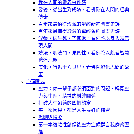
我在人間的靈界事件簿
娑婆，從出生到成道，看佛陀在人間的經典
傳奇
百年來最值得珍藏的聖經新約圖畫史詩
百年來最值得珍藏的聖經舊約圖畫史詩
涅槃，破生死，了無常，看佛陀以身入滅示
現人間
妙法，明法門，見真性，看佛陀以般若智慧
滌淨凡塵
度化，行遍十方世界，看佛陀遊化人間的故
事
心理勵志
壓力：你一輩子都必須面對的問題，解開壓
力與生理、精神的糾纏關係！
打破人生幻鏡的四個約定
每一次因果，都是人生最好的練習
陽剛與陰柔
第一本複雜性創傷後壓力症候群自我療癒聖
經