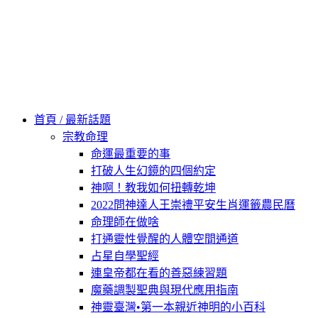
Skip
to
content
60秒看新世界
柿子文化
首頁 / 最新話題
宗教命理
命運最重要的事
打破人生幻鏡的四個約定
神啊！教我如何扭轉乾坤
2022問神達人王崇禮平安生肖運籤農民曆
命理師在做啥
打通靈性覺醒的人體空間通道
占星自學聖經
連皇帝都在看的善惡練習題
魔藥調製聖典與現代應用指南
神靈臺灣•第一本親近神明的小百科